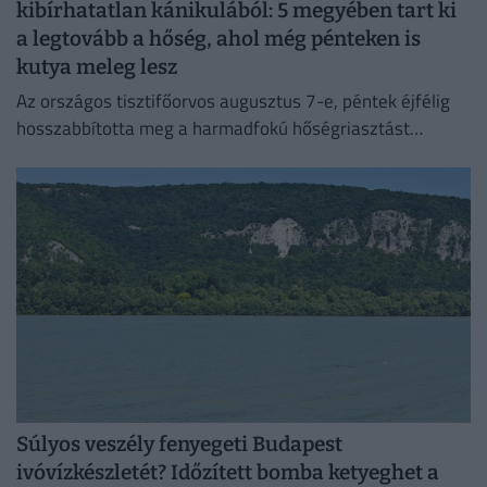
kibírhatatlan kánikulából: 5 megyében tart ki
a legtovább a hőség, ahol még pénteken is
kutya meleg lesz
Az országos tisztifőorvos augusztus 7-e, péntek éjfélig
hosszabbította meg a harmadfokú hőségriasztást
Magyarország teljes területére. Néhol már hamarabb
fellélegezhetünk.
Súlyos veszély fenyegeti Budapest
ivóvízkészletét? Időzített bomba ketyeghet a