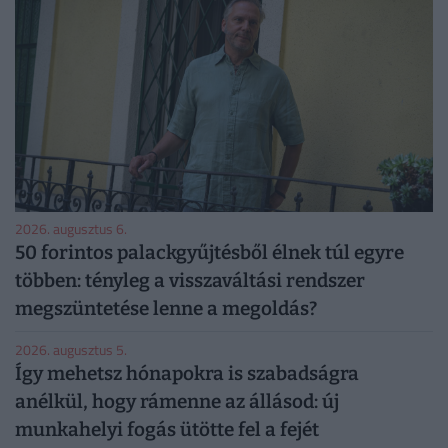
2026. augusztus 6.
50 forintos palackgyűjtésből élnek túl egyre
többen: tényleg a visszaváltási rendszer
megszüntetése lenne a megoldás?
2026. augusztus 5.
Így mehetsz hónapokra is szabadságra
anélkül, hogy rámenne az állásod: új
munkahelyi fogás ütötte fel a fejét