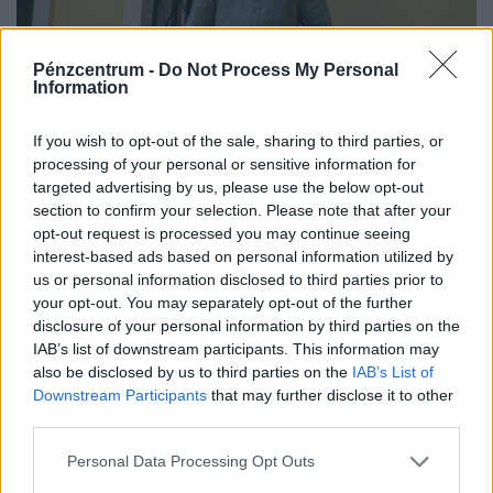
Pénzcentrum -
Do Not Process My Personal
Information
50 forintos palackgyűjtésből élnek túl egyre
If you wish to opt-out of the sale, sharing to third parties, or
processing of your personal or sensitive information for
többen: tényleg a visszaváltási rendszer
targeted advertising by us, please use the below opt-out
megszüntetése lenne a megoldás?
section to confirm your selection. Please note that after your
Aknai Zoltán, a Menhely Alapítvány vezetője a
opt-out request is processed you may continue seeing
Pénzcentrumnak arról beszélt, miért veszélyes bűnbakká
interest-based ads based on personal information utilized by
us or personal information disclosed to third parties prior to
tenni a hajléktalan embereket,
your opt-out. You may separately opt-out of the further
disclosure of your personal information by third parties on the
IAB’s list of downstream participants. This information may
also be disclosed by us to third parties on the
IAB’s List of
Downstream Participants
that may further disclose it to other
third parties.
Personal Data Processing Opt Outs