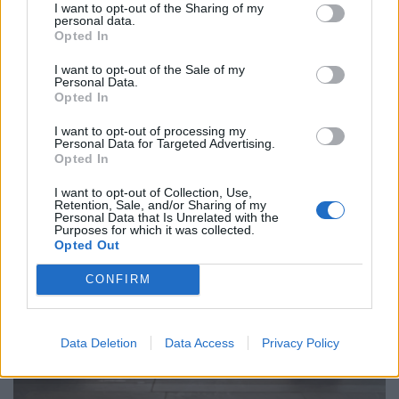
I want to opt-out of the Sharing of my
personal data.
Opted In
Hatalmas lakáshitel-fordulat jöhet ősszel
I want to opt-out of the Sale of my
Personal Data.
Magyarországon: mutatjuk, kik járnak most
Opted In
nagyon jól
I want to opt-out of processing my
Hiába estek csaknem 2 százalékponttal a hosszú
Personal Data for Targeted Advertising.
Opted In
forintkamatok az elmúlt hónapokban, a piaci lakáshitelek
átlagkamata egyelőre alig mozdult.
I want to opt-out of Collection, Use,
Retention, Sale, and/or Sharing of my
Personal Data that Is Unrelated with the
Purposes for which it was collected.
Opted Out
CONFIRM
Data Deletion
Data Access
Privacy Policy