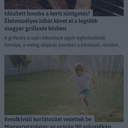
Időzített bomba a kerti sütögetés?
Életveszélyes hibát követ el a legtöbb
magyar grillezés közben
A grillezés a nyári étkezések egyik legkedveltebb
formája, a meleg időjárás azonban a kórokozó, romlást
okozó baktériumok gyorsabb szaporodásának is kedvez.
Rendkívüli korlátozást vezettek be
Magyarországon: az ország 90 százalékán