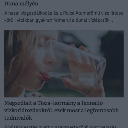
Duna mélyén
A hazai vízgazdálkodás és a Paksi Atomerőmű vízellátása
körüli vitákban gyakran felmerül a dunai vízlépcsők
megépítése, ám a támogatók és az ellenzők egyaránt fél
évszázados,...
Megszólalt a Tisza-kormány a fennálló
vízkorlátozásokról: ezek most a legfontosabb
tudnivalók
A hőségriasztás miatt országszerte több mint hatszáz