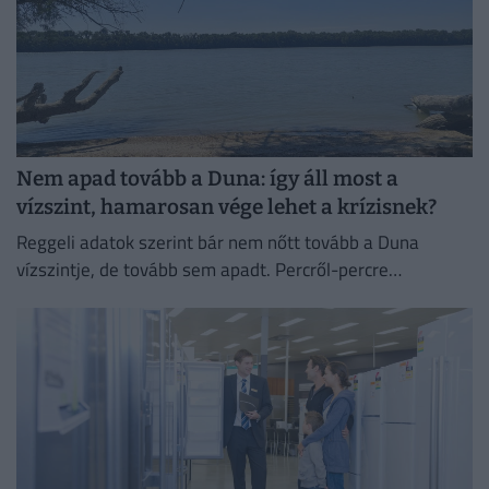
Nem apad tovább a Duna: így áll most a
vízszint, hamarosan vége lehet a krízisnek?
Reggeli adatok szerint bár nem nőtt tovább a Duna
vízszintje, de tovább sem apadt. Percről-percre
cikkünkben egész nap követjük a vízállást és mindent,
ami az...