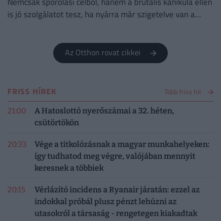
Nemcsak spórolási célból, hanem a brutális kánikula ellen
is jó szolgálatot tesz, ha nyárra már szigetelve van a
házunk.
Az Otthon rovat cikkei
FRISS HÍREK
Több friss hír
21:00
A Hatoslottó nyerőszámai a 32. héten,
csütörtökön
20:33
Vége a titkolózásnak a magyar munkahelyeken:
így tudhatod meg végre, valójában mennyit
keresnek a többiek
20:15
Vérlázító incidens a Ryanair járatán: ezzel az
indokkal próbál plusz pénzt lehúzni az
utasokról a társaság - rengetegen kiakadtak