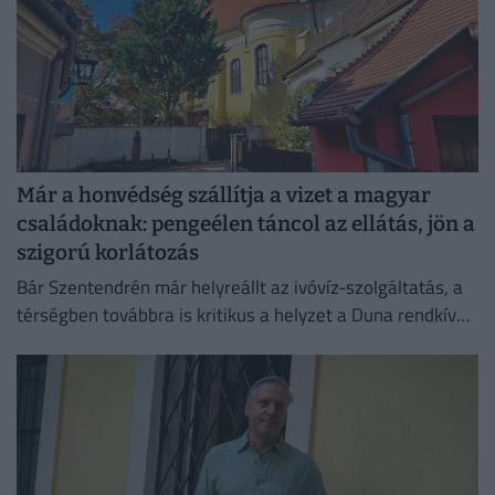
Már a honvédség szállítja a vizet a magyar
családoknak: pengeélen táncol az ellátás, jön a
szigorú korlátozás
Bár Szentendrén már helyreállt az ivóvíz-szolgáltatás, a
térségben továbbra is kritikus a helyzet a Duna rendkívül
alacsony vízállása miatt.