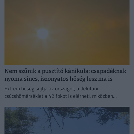
Nem szűnik a pusztító kánikula: csapadéknak
nyoma sincs, iszonyatos hőség lesz ma is
Extrém hőség sújtja az országot, a délutáni
csúcshőmérséklet a 42 fokot is elérheti, miközben
csapadékra egyáltalán nem lehet számítani.