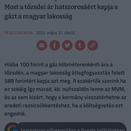
Most a tőzsdei ár hatszorosáért kapja a
gázt a magyar lakosság
PÉNZCENTRUM
2023. május 31. 09:02
Hiába 100 forint a gáz köbméterenkénti ára a
tőzsdén, a magyar lakosság átlagfogyasztás felett
588 forintért kapja azt meg. A szakértők szerink ha
ez sokáig így marad, kb. nullszaldós lenne az MVM,
és az sem kizárt, hogy a kormány visszatérhetne az
eredeti rezsicsökkentéshez, ha a költségvetés ezt
engedné.
Pénzcentrum előresorolása a Google találatokban