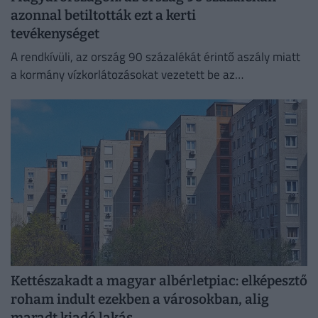
azonnal betiltották ezt a kerti
tevékenységet
A rendkívüli, az ország 90 százalékát érintő aszály miatt
a kormány vízkorlátozásokat vezetett be az
ivóvízhálózaton a folyamatos lakossági ellátás
biztosítása érdekében.
Kettészakadt a magyar albérletpiac: elképesztő
roham indult ezekben a városokban, alig
maradt kiadó lakás