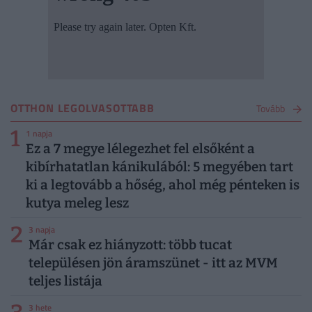
OTTHON LEGOLVASOTTABB
Tovább
1
1 napja
Ez a 7 megye lélegezhet fel elsőként a
kibírhatatlan kánikulából: 5 megyében tart
ki a legtovább a hőség, ahol még pénteken is
kutya meleg lesz
2
3 napja
Már csak ez hiányzott: több tucat
településen jön áramszünet - itt az MVM
teljes listája
3 hete