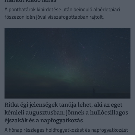
A ponthatárok kihirdetése után beinduló albérletpiaci
főszezon idén jóval visszafogottabban rajtolt,
Ritka égi jelenségek tanúja lehet, aki az eget
kémleli augusztusban: jönnek a hullócsillagos
éjszakák és a napfogyatkozás
A hónap részleges holdfogyatkozást és napfogyatkozást