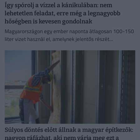
Így spórolj a vízzel a kánikulában: nem
lehetetlen feladat, erre még a legnagyobb
hőségben is kevesen gondolnak
Magyarországon egy ember naponta átlagosan 100-150
liter vizet használ el, amelynek jelentős részét
feleslegesen pazaroljuk el ivóvíz minőségű vezetékes
vízből.
Súlyos döntés előtt állnak a magyar építkezők:
nagyon ráfázhat, aki nem várja meg ezt a