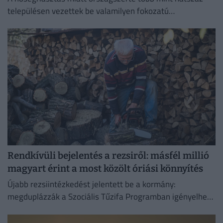
településen vezettek be valamilyen fokozatú
vízkorlátozást.
Rendkívüli bejelentés a rezsiről: másfél millió
magyart érint a most közölt óriási könnyítés
Újabb rezsiintézkedést jelentett be a kormány:
megduplázzák a Szociális Tűzifa Programban igényelhető
famennyiséget és az erre fordított költségvetési keretet.