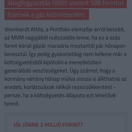
átlagfogyasztás fölött viszont 588 forintot
fizetnek a gáz köbméteréért.
Weinhardt Attila, a Portfolio elemzője arról beszélt,
az MVM nagyjából nullszaldós lenne, ha ez a száz
forint körüli gázár maradna mostantól pár hónapon
keresztül. Így pedig gyakorlatilag nem kellene már a
költségvetésből kipótolni a menetközben
generálódó veszteségeket. Úgy számol, hogy a
kormány néhány hónap múlva vissza is állíthatná az
eredeti, korlátozások nélküli rezsicsökkentést -
persze, ha a költségvetés állapota ezt lehetővé
tenné.
JÓL JÖNNE 2 MILLIÓ FORINT?