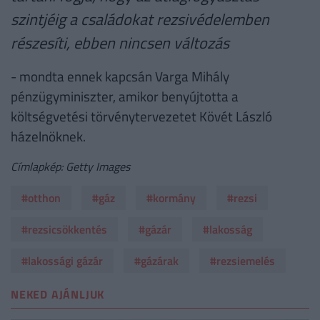
szintjéig a családokat rezsivédelemben
részesíti, ebben nincsen változás
- mondta ennek kapcsán Varga Mihály
pénzügyminiszter, amikor benyújtotta a
költségvetési törvénytervezetet Kövét László
házelnöknek.
Címlapkép: Getty Images
#otthon
#gáz
#kormány
#rezsi
#rezsicsökkentés
#gázár
#lakosság
#lakossági gázár
#gázárak
#rezsiemelés
NEKED AJÁNLJUK