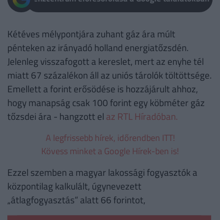
Kétéves mélypontjára zuhant gáz ára múlt
pénteken az irányadó holland energiatőzsdén.
Jelenleg visszafogott a kereslet, mert az enyhe tél
miatt 67 százalékon áll az uniós tárolók töltöttsége.
Emellett a forint erősödése is hozzájárult ahhoz,
hogy manapság csak 100 forint egy köbméter gáz
tőzsdei ára - hangzott el
az RTL Híradóban.
A legfrissebb hírek, időrendben ITT!
Kövess minket a Google Hírek-ben is!
Ezzel szemben a magyar lakossági fogyasztók a
központilag kalkulált, úgynevezett
„átlagfogyasztás” alatt 66 forintot,