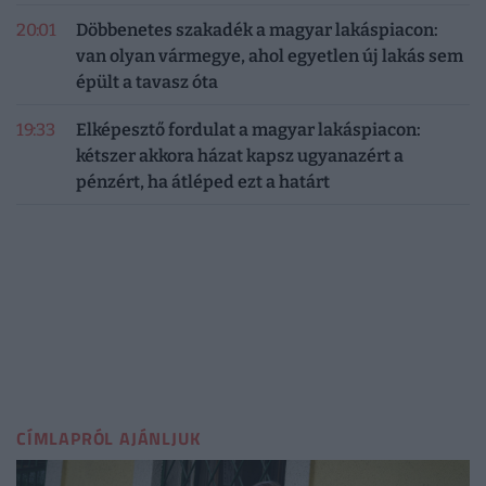
20:01
Döbbenetes szakadék a magyar lakáspiacon:
van olyan vármegye, ahol egyetlen új lakás sem
épült a tavasz óta
19:33
Elképesztő fordulat a magyar lakáspiacon:
kétszer akkora házat kapsz ugyanazért a
pénzért, ha átléped ezt a határt
CÍMLAPRÓL AJÁNLJUK