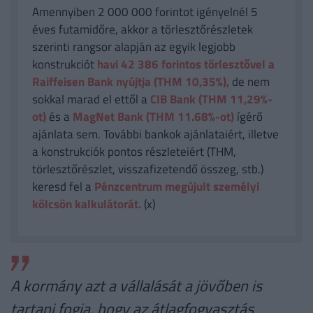
Amennyiben 2 000 000 forintot igényelnél 5
éves futamidőre, akkor a törlesztőrészletek
szerinti rangsor alapján az egyik legjobb
konstrukciót
havi 42 386
forintos törlesztővel a
Raiffeisen Bank nyújtja (THM 10,35%),
de nem
sokkal marad el ettől a
CIB Bank (THM 11,29%-
ot)
és a
MagNet Bank (THM 11.68%-ot)
ígérő
ajánlata sem. További bankok ajánlataiért, illetve
a konstrukciók pontos részleteiért (THM,
törlesztőrészlet, visszafizetendő összeg, stb.)
keresd fel a
Pénzcentrum megújult személyi
kölcsön kalkulátorát.
(x)
A kormány azt a vállalását a jövőben is
tartani fogja, hogy az átlagfogyasztás