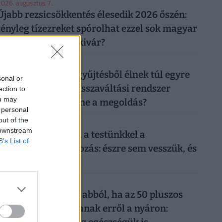
026. augusztus 7.
Újabb rezsicsökkentés élesedik 2026 őszén:
tényleg tízezreket spórolhat ezzel sok magyar
háztulaj, aki most kivár?
026. augusztus 6.
50 forintos palackgyűjtésből élnek túl egyre
sonal or
többen: tényleg a visszaváltási rendszer
ection to
ou may
megszüntetése lenne a megoldás?
 personal
out of the
026. augusztus 6.
 downstream
Sokkoló, mit művel a testünkkel a
B’s List of
mindennapi mobilozás: észre sem vesszük, és
máris kész a baj
026. augusztus 6.
Komoly baj is lehet abból, ha az 50 pluszos
magyarok lemondanak erről a nyáron: