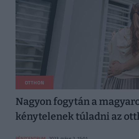
OTTHON
Nagyon fogytán a magyaro
kénytelenek túladni az ot
PÉNZCENTRUM
2023. május 2. 15:01