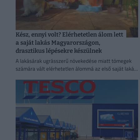
Kész, ennyi volt? Elérhetetlen álom lett
a saját lakás Magyarországon,
drasztikus lépésekre készülnek
A lakásárak ugrásszerű növekedése miatt tömegek
számára vált elérhetetlen álommá az első saját lakás
megszerzése.