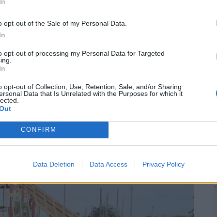
In
2
o opt-out of the Sale of my Personal Data.
In
to opt-out of processing my Personal Data for Targeted
ing.
In
o opt-out of Collection, Use, Retention, Sale, and/or Sharing
ersonal Data that Is Unrelated with the Purposes for which it
lected.
Out
#lakóingatlan
#eladások
#lakások
CONFIRM
Data Deletion
Data Access
Privacy Policy