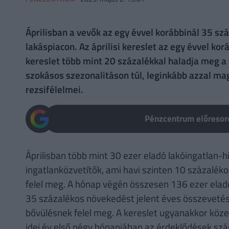
Áprilisban a vevők az egy évvel korábbinál 35 sz
lakáspiacon. Az áprilisi kereslet az egy évvel ko
kereslet több mint 20 százalékkal haladja meg a t
szokásos szezonalitáson túl, leginkább azzal ma
rezsifélelmei.
Pénzcentrum előresoro
Áprilisban több mint 30 ezer eladó lakóingatlan-hi
ingatlanközvetítők, ami havi szinten 10 százalék
felel meg. A hónap végén összesen 136 ezer eladó 
35 százalékos növekedést jelent éves összevetés
bővülésnek felel meg. A kereslet ugyanakkor köze
idei év első négy hónapjában az érdeklődések szá