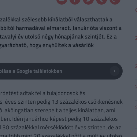
ázalékkal szélesebb kínálatból választhattak a
rábbitól harmadával elmaradt. Január óta viszont a
avalyi év utolsó négy hónapjának szintjét. Ez a
gyarázható, hogy enyhültek a vásárlók
lása a Google találatokban
rdetést adtak fel a tulajdonosok és
os, éves szinten pedig 13 százalékos csökkenésnek
lakóingatlan szerepelt a teljes kínálatban, ami
ben. Idén januárhoz képest pedig 10 százalékos
l 30 százalékkal mérséklődött éves szinten, de az
ma több mint 20 százalékkal nőtt a múlt év utolsó