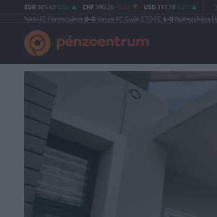
EUR
365.45
0.04
CHF
390.26
-0.07
USD
317.18
0.21
ksi FC
|
Ferencváros
0-0
Vasas FC
|
Győri ETO FC
4-0
Nyíregyháza
|
Újpest FC
4