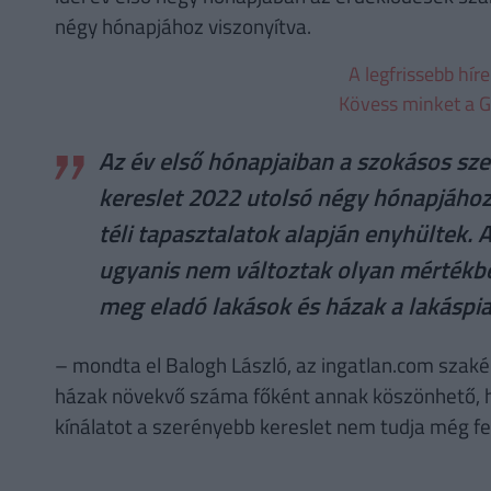
négy hónapjához viszonyítva.
A legfrissebb hír
Kövess minket a G
Az év első hónapjaiban a szokásos szez
kereslet 2022 utolsó négy hónapjához 
téli tapasztalatok alapján enyhültek. 
ugyanis nem változtak olyan mértékb
meg eladó lakások és házak a lakáspi
– mondta el Balogh László, az ingatlan.com szakér
házak növekvő száma főként annak köszönhető, ho
kínálatot a szerényebb kereslet nem tudja még fel