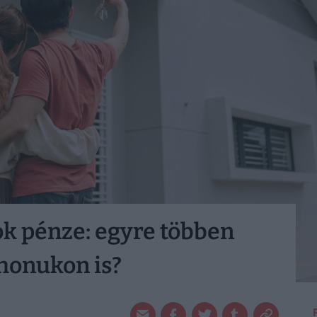
k pénze: egyre többen
thonukon is?