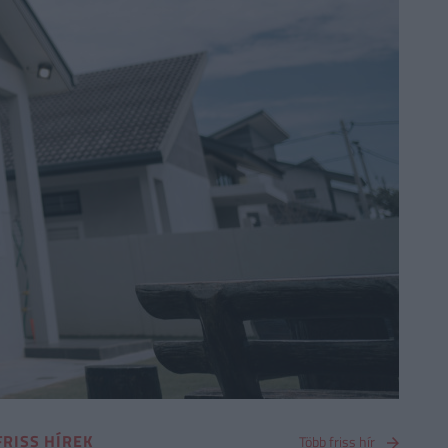
FRISS HÍREK
Több friss hír