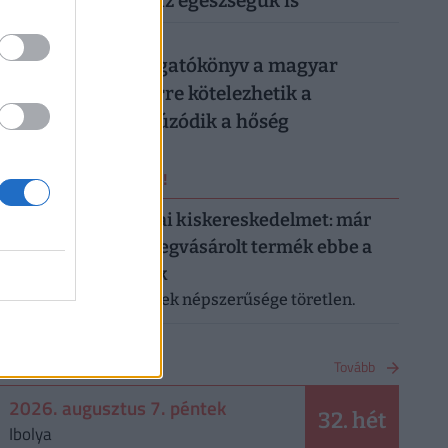
könnyen rámehet az egészségük is
026. augusztus 6.
Készül a válságforgatókönyv a magyar
munkahelyeken: erre kötelezhetik a
dolgozókat, ha elhúzódik a hőség
ERRŐL NE MARADJ LE!
Letarolták az európai kiskereskedelmet: már
minden második megvásárolt termék ebbe a
kategóriába tartozik
A saját márkás termékek népszerűsége töretlen.
NAPTÁR
Tovább
2026. augusztus 7. péntek
32. hét
Ibolya