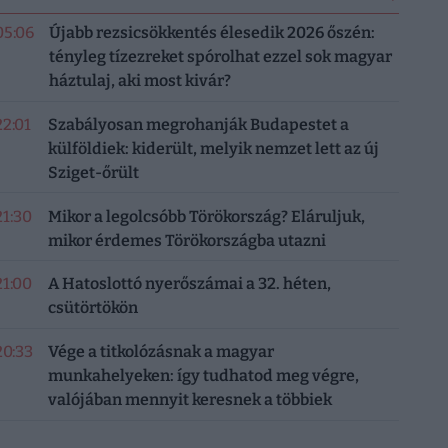
05:06
Újabb rezsicsökkentés élesedik 2026 őszén:
tényleg tízezreket spórolhat ezzel sok magyar
háztulaj, aki most kivár?
22:01
Szabályosan megrohanják Budapestet a
külföldiek: kiderült, melyik nemzet lett az új
Sziget-őrült
21:30
Mikor a legolcsóbb Törökország? Eláruljuk,
mikor érdemes Törökországba utazni
21:00
A Hatoslottó nyerőszámai a 32. héten,
csütörtökön
20:33
Vége a titkolózásnak a magyar
munkahelyeken: így tudhatod meg végre,
valójában mennyit keresnek a többiek