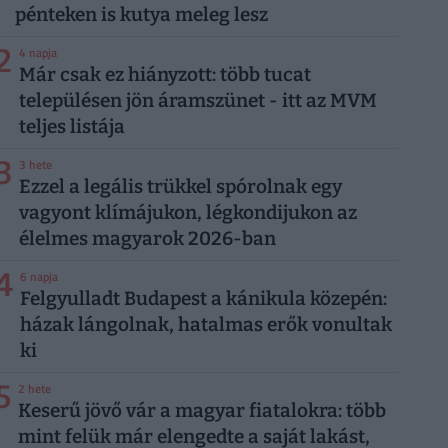
pénteken is kutya meleg lesz
2
4 napja
Már csak ez hiányzott: több tucat
településen jön áramszünet - itt az MVM
teljes listája
3
3 hete
Ezzel a legális trükkel spórolnak egy
vagyont klímájukon, légkondijukon az
élelmes magyarok 2026-ban
4
6 napja
Felgyulladt Budapest a kánikula közepén:
házak lángolnak, hatalmas erők vonultak
ki
5
2 hete
Keserű jövő vár a magyar fiatalokra: több
mint felük már elengedte a saját lakást,