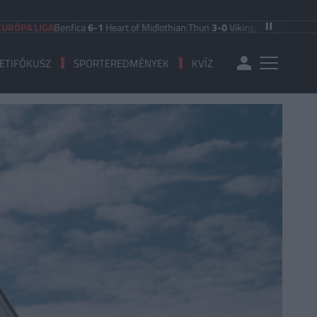
IGA
Benfica
6-1
Heart of Midlothian
|
Thun
3-0
Vikingur Reykjavik
|
PAOK Salon
ETIFÓKUSZ
SPORTEREDMÉNYEK
KVÍZ