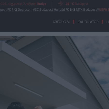
2026. augusztus 7. péntek
Ibolya
28 °C
Budapest
-2
Debreceni VSC
|
Budapest Honvéd FC
3-3
MTK Budapest
UEFA EURÓPA L
ÁRFOLYAM
KALKULÁTOR
H