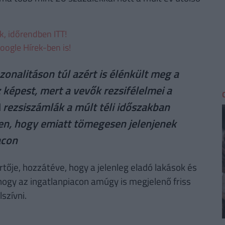
ek, időrendben ITT!
oogle Hírek-ben is!
onalitáson túl azért is élénkült meg a
képest, mert a vevők rezsifélelmei a
A rezsiszámlák a múlt téli időszakban
en, hogy emiatt tömegesen jelenjenek
acon
tője, hozzátéve, hogy a jelenleg eladó lakások és
gy az ingatlanpiacon amúgy is megjelenő friss
szívni.