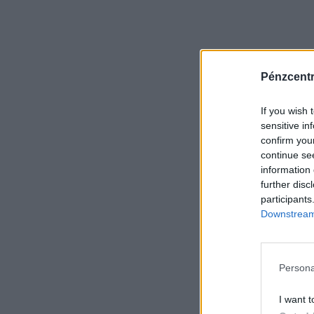
Pénzcent
If you wish 
sensitive in
confirm you
continue se
information 
further disc
participants
Downstream 
Persona
I want t