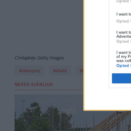
Opted 
I want t
Opted 
I want 
Advertis
Opted 
I want t
of my P
Címlapkép: Getty Images
was col
Opted 
#lakáspiac
#eladó
#kereslet
#eladás
NEKED AJÁNLJUK