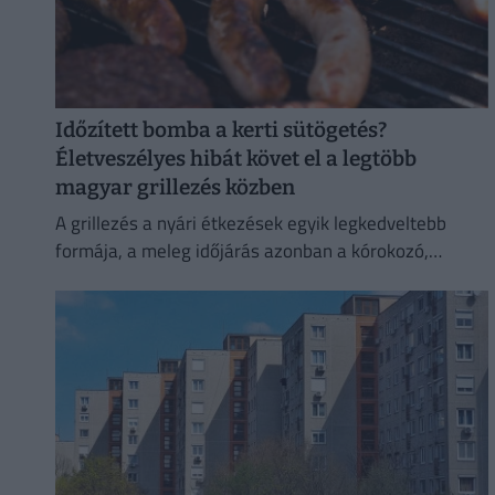
Időzített bomba a kerti sütögetés?
Életveszélyes hibát követ el a legtöbb
magyar grillezés közben
A grillezés a nyári étkezések egyik legkedveltebb
formája, a meleg időjárás azonban a kórokozó,
romlást okozó baktériumok gyorsabb szaporodásának
is kedvez.