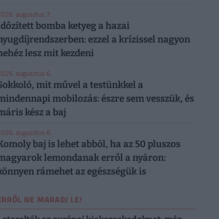
026. augusztus 7.
Időzített bomba ketyeg a hazai
nyugdíjrendszerben: ezzel a krízissel nagyon
nehéz lesz mit kezdeni
026. augusztus 6.
Sokkoló, mit művel a testünkkel a
mindennapi mobilozás: észre sem vesszük, és
máris kész a baj
026. augusztus 6.
Komoly baj is lehet abból, ha az 50 pluszos
magyarok lemondanak erről a nyáron:
könnyen rámehet az egészségük is
ERRŐL NE MARADJ LE!