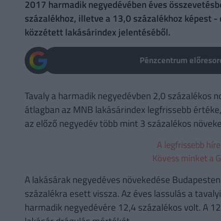
2017 harmadik negyedévében éves összevetésben
százalékhoz, illetve a 13,0 százalékhoz képest 
közzétett lakásárindex jelentéséből.
Pénzcentrum előresoro
Tavaly a harmadik negyedévben 2,0 százalékos n
átlagban az MNB lakásárindex legfrissebb értéke,
az előző negyedév több mint 3 százalékos növek
A legfrissebb hír
Kövess minket a G
A lakásárak negyedéves növekedése Budapesten az
százalékra esett vissza. Az éves lassulás a tava
harmadik negyedévére 12,4 százalékos volt. A 12
lakásár drágulás mértékét.