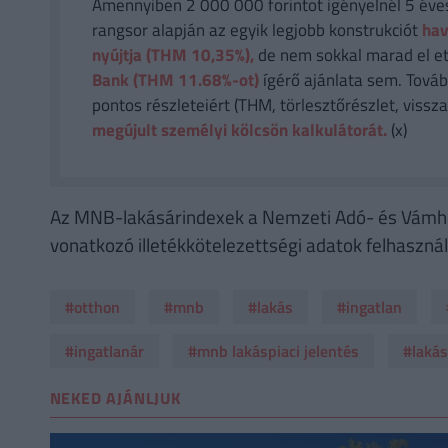
Amennyiben 2 000 000 forintot igényelnél 5 éves 
rangsor alapján az egyik legjobb konstrukciót
hav
nyújtja (THM 10,35%),
de nem sokkal marad el et
Bank (THM 11.68%-ot)
ígérő ajánlata sem. Tovább
pontos részleteiért (THM, törlesztőrészlet, vissza
megújult személyi kölcsön kalkulátorát.
(x)
Az MNB-lakásárindexek a Nemzeti Adó- és Vámhivat
vonatkozó illetékkötelezettségi adatok felhaszná
#otthon
#mnb
#lakás
#ingatlan
#ingatlanár
#mnb lakáspiaci jelentés
#lakás
NEKED AJÁNLJUK