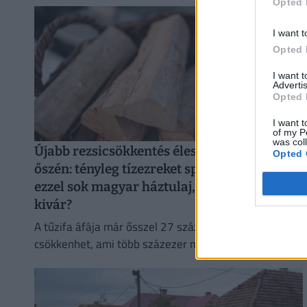
Opted 
I want t
Opted 
I want 
Advertis
Opted 
I want t
of my P
was col
Újabb rezsicsökkentés élesedik 2026
Opted 
őszén: tényleg tízezreket spórolhat
ezzel sok magyar háztulaj, aki most
kivár?
A tűzifa áfája már ősszel 27 százalékról 5 százalékra
csökkenhet, ami több százezer magyar háztartás
számára jelenthet könnyebbséget.