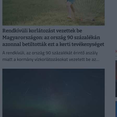
Rendkívüli korlátozást vezettek be
Magyarországon: az ország 90 százalékán
azonnal betiltották ezt a kerti tevékenységet
A rendkívüli, az ország 90 százalékát érintő aszály
miatt a kormány vízkorlátozásokat vezetett be az
ivóvízhálózaton a folyamatos lakossági ellátás
biztosítása érdekében.