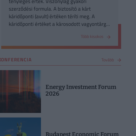
tényleges érték. Viszonylag gyakori
szerződési formula. A biztosító a kárt
káridőponti (avult) értéken téríti meg. A
káridőponti értéket a károsodott vagyontárgy
újrabeszerzési árából, vagy újraépítési
Több kisokos
költségéből számítják ki, az időközi
értékcsökkenés, avulás levonásával.
KONFERENCIA
Tovább
Energy Investment Forum
2026
Budapest Economic Forum