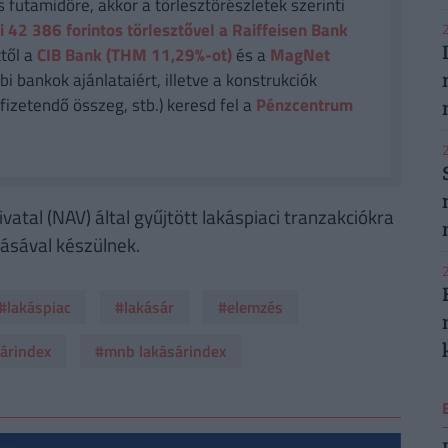
futamidőre, akkor a törlesztőrészletek szerinti
i 42 386
forintos törlesztővel a Raiffeisen Bank
2
től a
CIB Bank (THM 11,29%-ot)
és a
MagNet
i bankok ajánlataiért, illetve a konstrukciók
fizetendő összeg, stb.) keresd fel a
Pénzcentrum
2
al (NAV) által gyűjtött lakáspiaci tranzakciókra
lásával készülnek.
2
#lakáspiac
#lakásár
#elemzés
árindex
#mnb lakásárindex