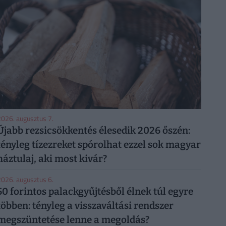
026. augusztus 7.
Újabb rezsicsökkentés élesedik 2026 őszén:
tényleg tízezreket spórolhat ezzel sok magyar
háztulaj, aki most kivár?
026. augusztus 6.
50 forintos palackgyűjtésből élnek túl egyre
többen: tényleg a visszaváltási rendszer
megszüntetése lenne a megoldás?