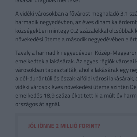
A vidéki városokban a fővárost meghaladó 3,1 sz
harmadik negyedévben, az éves dinamika érdemben
községekben mintegy 0,2 százalékkal olcsóbbak le
növekedési üteme a második negyedévében elért 
Tavaly a harmadik negyedévben Közép-Magyarors
emelkedtek a lakásárak. Az egyes régiók városai 
városokban tapasztalták, ahol a lakásárak egy ne
a dél-dunántúli és észak-alföldi városi lakásárak
vidéki városok éves növekedési üteme szintén Dél
emelkedés 18,9 százalékot tett ki a múlt év har
országos átlagnál.
JÓL JÖNNE 2 MILLIÓ FORINT?