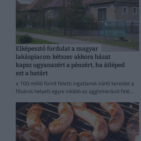
Elképesztő fordulat a magyar
lakáspiacon: kétszer akkora házat
kapsz ugyanazért a pénzért, ha átléped
ezt a határt
a 100 millió forint feletti ingatlanok iránti kereslet a
főváros helyett egyre inkább az agglomeráció felé
fordul.