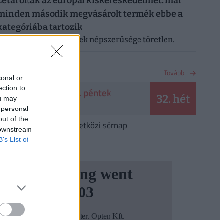
Letarolták az európai kiskereskedelmet: már
minden második megvásárolt termék ebbe a
kategóriába tartozik
A saját márkás termékek népszerűsége töretlen.
NAPTÁR
Tovább
sonal or
ection to
2026. augusztus 7. péntek
32. hét
ou may
Ibolya
 personal
out of the
Augusztus 7.
Nemzetközi sörnap
 downstream
B’s List of