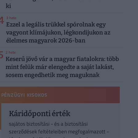
ki
4
3 hete
Ezzel a legális trükkel spórolnak egy
vagyont klímájukon, légkondijukon az
élelmes magyarok 2026-ban
5
2 hete
Keserű jövő vár a magyar fiatalokra: több
mint felük már elengedte a saját lakást,
sosem engedhetik meg maguknak
PÉNZÜGYI KISOKOS
Káridőponti érték
sajátos biztosítási - és a biztosítási
szerződések feltételeiben megfogalmazott -