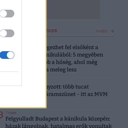
OTTHON LEGOLVASOTTABB
Tovább
1
2 napja
Ez a 7 megye lélegezhet fel elsőként a
kibírhatatlan kánikulából: 5 megyében
tart ki a legtovább a hőség, ahol még
pénteken is kutya meleg lesz
2
4 napja
Már csak ez hiányzott: több tucat
településen jön áramszünet - itt az MVM
teljes listája
3
7 napja
Felgyulladt Budapest a kánikula közepén:
házak lángolnak, hatalmas erők vonultak