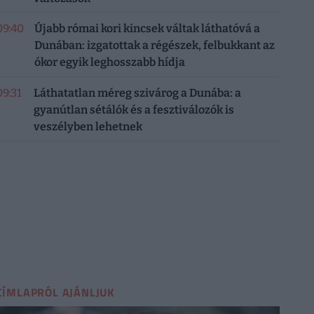
09:40
Újabb római kori kincsek váltak láthatóvá a
Dunában: izgatottak a régészek, felbukkant az
ókor egyik leghosszabb hídja
09:31
Láthatatlan méreg szivárog a Dunába: a
gyanútlan sétálók és a fesztiválozók is
veszélyben lehetnek
CÍMLAPRÓL AJÁNLJUK