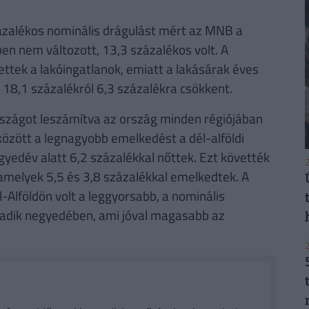
ázalékos nominális drágulást mért az MNB a
 nem változott, 13,3 százalékos volt. A
ttek a lakóingatlanok, emiatt a lakásárak éves
18,1 százalékról 6,3 százalékra csökkent.
zágot leszámítva az ország minden régiójában
között a legnagyobb emelkedést a dél-alföldi
gyedév alatt 6,2 százalékkal nőttek. Ezt követték
2
, amelyek 5,5 és 3,8 százalékkal emelkedtek. A
-Alföldön volt a leggyorsabb, a nominális
madik negyedében, ami jóval magasabb az
2