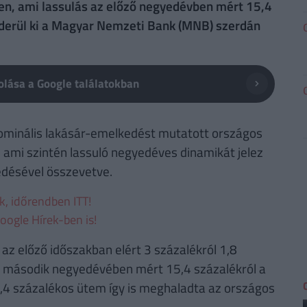
, ami lassulás az előző negyedévben mért 15,4
- derül ki a Magyar Nemzeti Bank (MNB) szerdán
lása a Google találatokban
ominális lakásár-emelkedést mutatott országos
 ami szintén lassuló negyedéves dinamikát jelez
edésével összevetve.
ek, időrendben ITT!
oogle Hírek-ben is!
 előző időszakban elért 3 százalékról 1,8
lyi második negyedévében mért 15,4 százalékról a
,4 százalékos ütem így is meghaladta az országos