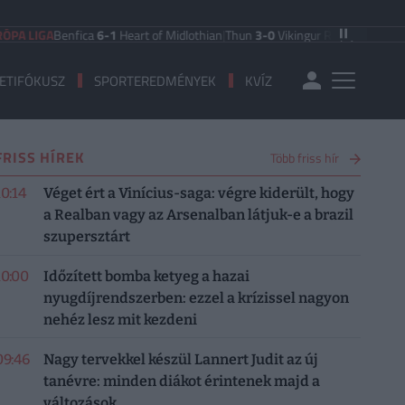
GA
Benfica
6-1
Heart of Midlothian
|
Thun
3-0
Vikingur Reykjavik
|
PAOK Salonik
ETIFÓKUSZ
SPORTEREDMÉNYEK
KVÍZ
FRISS HÍREK
Több friss hír
10:14
Véget ért a Vinícius-saga: végre kiderült, hogy
a Realban vagy az Arsenalban látjuk-e a brazil
szupersztárt
10:00
Időzített bomba ketyeg a hazai
nyugdíjrendszerben: ezzel a krízissel nagyon
nehéz lesz mit kezdeni
09:46
Nagy tervekkel készül Lannert Judit az új
tanévre: minden diákot érintenek majd a
változások