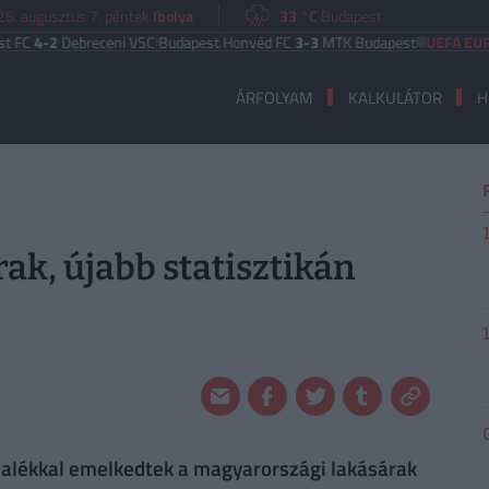
26. augusztus 7. péntek
Ibolya
33 °C
Budapest
2
Debreceni VSC
|
Budapest Honvéd FC
3-3
MTK Budapest
UEFA EURÓPA LI
ÁRFOLYAM
KALKULÁTOR
H
ak, újabb statisztikán
zalékkal emelkedtek a magyarországi lakásárak