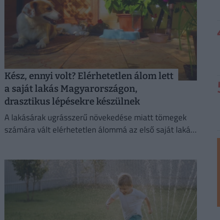
Kész, ennyi volt? Elérhetetlen álom lett
a saját lakás Magyarországon,
drasztikus lépésekre készülnek
A lakásárak ugrásszerű növekedése miatt tömegek
számára vált elérhetetlen álommá az első saját lakás
megszerzése.