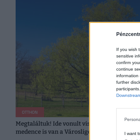
Pénzcent
If you wish 
sensitive in
confirm you
continue se
information 
further disc
participants
Downstream 
OTTHON
Persona
Megtaláltuk! Ide vonult vissza a világ zajátó
medence is van a Városliget méretű farmon
I want t