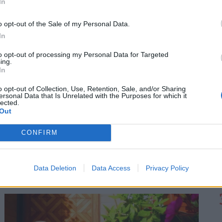
In
o opt-out of the Sale of my Personal Data.
In
to opt-out of processing my Personal Data for Targeted
ing.
In
o opt-out of Collection, Use, Retention, Sale, and/or Sharing
ersonal Data that Is Unrelated with the Purposes for which it
lected.
Döbbenetes szakadék a magyar
Out
lakáspiacon: van olyan vármegye, ahol
CONFIRM
egyetlen új lakás sem épült a tavasz óta
Az első félévben 22 százalékkal több lakás épült, mint
egy évvel korábban, a kiadott építési engedélyek
Data Deletion
Data Access
Privacy Policy
száma pedig még nagyobb, 29 százalékos ugrást
mutatott