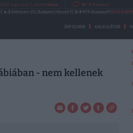
2026. augusztus 7. péntek
Ibolya
34 °C
Budapest
receni VSC
|
Budapest Honvéd FC
3-3
MTK Budapest
UEFA EURÓPA LIGA
Be
ÁRFOLYAM
KALKULÁTOR
H
ábiában - nem kellenek