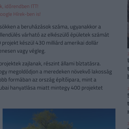
ek, időrendben ITT!
oogle Hírek-ben is!
 csökken a beruházások száma, ugyanakkor a
ellendülés várható az elkészülő épületek számát
projekt készül 430 milliárd amerikai dollár
glenesen vagy végleg.
2
jektek zajlanak, részint állami bíztatásra.
, hogy megoldódjon a meredeken növekvő lakosság
jobb formában az ország építőipara, mint a
bai hanyatlása miatt mintegy 400 projektet
2
2