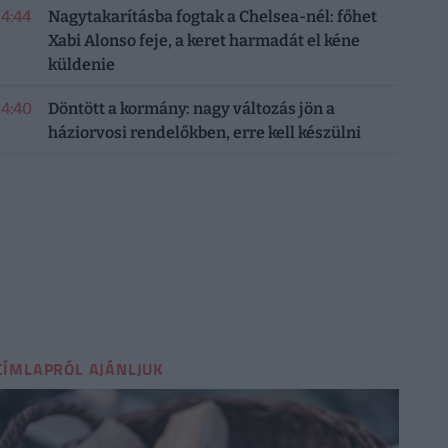
14:44
Nagytakarításba fogtak a Chelsea-nél: főhet
Xabi Alonso feje, a keret harmadát el kéne
küldenie
14:40
Döntött a kormány: nagy változás jön a
háziorvosi rendelőkben, erre kell készülni
CÍMLAPRÓL AJÁNLJUK