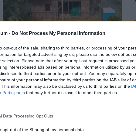
Döbbenetes szakadék a magyar
rum -
Do Not Process My Personal Information
lakáspiacon: van olyan vármegye, ahol
egyetlen új lakás sem épült a tavasz óta
to opt-out of the sale, sharing to third parties, or processing of your per
formation for targeted advertising by us, please use the below opt-out s
Az első félévben 22 százalékkal több lakás épült, mint
r selection. Please note that after your opt-out request is processed y
egy évvel korábban, a kiadott építési engedélyek
eing interest-based ads based on personal information utilized by us or
száma pedig még nagyobb, 29 százalékos ugrást
disclosed to third parties prior to your opt-out. You may separately opt-
mutatott
losure of your personal information by third parties on the IAB’s list of
. This information may also be disclosed by us to third parties on the
IA
Participants
that may further disclose it to other third parties.
l Data Processing Opt Outs
o opt-out of the Sharing of my personal data.