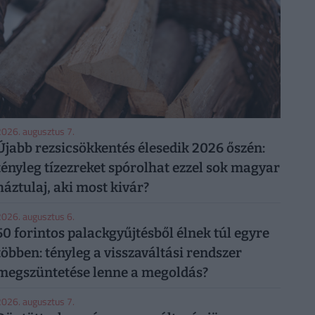
026. augusztus 7.
Újabb rezsicsökkentés élesedik 2026 őszén:
tényleg tízezreket spórolhat ezzel sok magyar
háztulaj, aki most kivár?
026. augusztus 6.
50 forintos palackgyűjtésből élnek túl egyre
többen: tényleg a visszaváltási rendszer
megszüntetése lenne a megoldás?
026. augusztus 7.