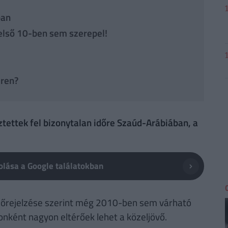
ban
 első 10-ben sem szerepel!
eren?
tettek fel bizonytalan időre Szaúd-Arábiában, a
lása a Google találatokban
előrejelzése szerint még 2010-ben sem várható
ronként nagyon eltérőek lehet a közeljövő.