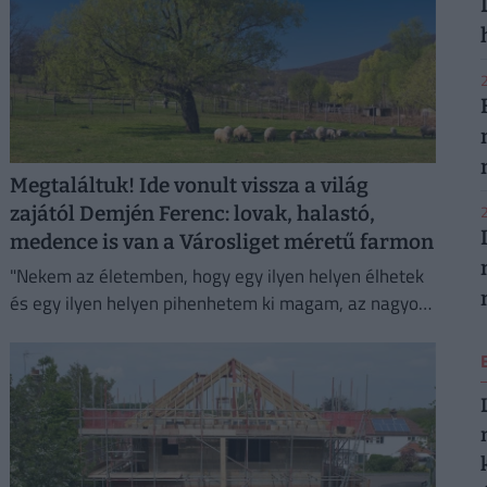
2
Megtaláltuk! Ide vonult vissza a világ
2
zajától Demjén Ferenc: lovak, halastó,
medence is van a Városliget méretű farmon
"Nekem az életemben, hogy egy ilyen helyen élhetek
és egy ilyen helyen pihenhetem ki magam, az nagyon
sokat számít. Lelki megnyugvást ad; visszaköltöztem
a természetbe."