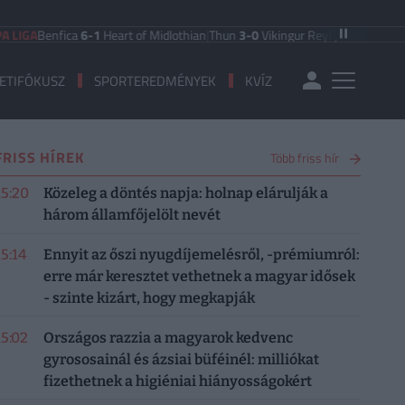
nfica
6-1
Heart of Midlothian
|
Thun
3-0
Vikingur Reykjavik
|
PAOK Saloniki
0-1
ETIFÓKUSZ
SPORTEREDMÉNYEK
KVÍZ
FRISS HÍREK
Több friss hír
15:20
Közeleg a döntés napja: holnap elárulják a
három államfőjelölt nevét
15:14
Ennyit az őszi nyugdíjemelésről, -prémiumról:
erre már keresztet vethetnek a magyar idősek
- szinte kizárt, hogy megkapják
15:02
Országos razzia a magyarok kedvenc
gyrososainál és ázsiai büféinél: milliókat
fizethetnek a higiéniai hiányosságokért