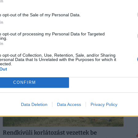
In
Kész, ennyi volt? Elérhetetlen álom lett a
o opt-out of the Sale of my Personal Data.
saját lakás Magyarországon, drasztikus
In
lépésekre készülnek
to opt-out of processing my Personal Data for Targeted
ing.
A lakásárak ugrásszerű növekedése miatt tömegek
In
számára vált elérhetetlen álommá az első saját lakás
megszerzése.
o opt-out of Collection, Use, Retention, Sale, and/or Sharing
ersonal Data that Is Unrelated with the Purposes for which it
lected.
Out
CONFIRM
Data Deletion
Data Access
Privacy Policy
Rendkívüli korlátozást vezettek be