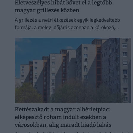
Életveszélyes hibát követ el a legtöbb
magyar grillezés közben
A grillezés a nyári étkezések egyik legkedveltebb
formája, a meleg időjárás azonban a kórokozó,
romlást okozó baktériumok gyorsabb szaporodásának
is kedvez.
Kettészakadt a magyar albérletpiac:
elképesztő roham indult ezekben a
városokban, alig maradt kiadó lakás