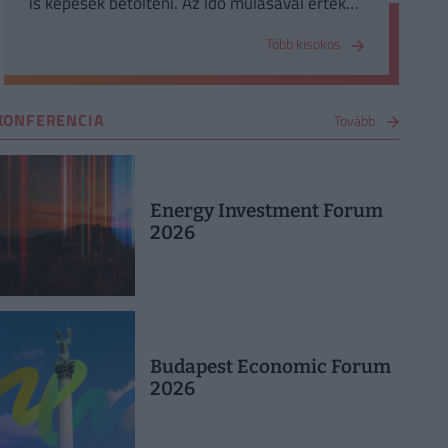
is képesek betölteni. Az idő múlásával értékük
általában növekszik.
Több kisokos
KONFERENCIA
Tovább
Energy Investment Forum
2026
Budapest Economic Forum
2026