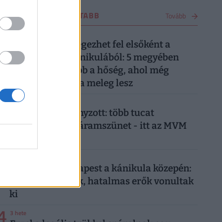
OTTHON LEGOLVASOTTABB
Tovább
1
2 napja
Ez a 7 megye lélegezhet fel elsőként a
kibírhatatlan kánikulából: 5 megyében
tart ki a legtovább a hőség, ahol még
pénteken is kutya meleg lesz
2
4 napja
Már csak ez hiányzott: több tucat
településen jön áramszünet - itt az MVM
teljes listája
3
7 napja
Felgyulladt Budapest a kánikula közepén:
házak lángolnak, hatalmas erők vonultak
ki
4
3 hete