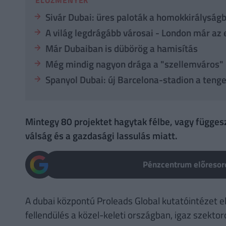
Sivár Dubai: üres paloták a homokkirályság
A világ legdrágább városai - London már az
Már Dubaiban is dübörög a hamisítás
Még mindig nagyon drága a "szellemváros"
Spanyol Dubai: új Barcelona-stadion a teng
Mintegy 80 projektet hagytak félbe, vagy függesz
válság és a gazdasági lassulás miatt.
Pénzcentrum előresoro
A dubai központú Proleads Global kutatóintézet 
fellendülés a közel-keleti országban, igaz szekto