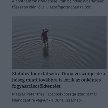
A ponthatárok kihirdetése után beinduló albérletpiaci
főszezon idén jóval visszafogottabban rajtolt,
Stabilizálódni látszik a Duna vízszintje, de a
hőség miatt továbbra is kérik az önkéntes
fogyasztáscsökkentést
Magyar Péter friss Facebook‑posztja szerint már
kilenc centire vagyunk a Duna vasárnapi
mélypontjától.