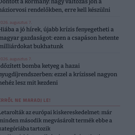
Döntött a kormány: nagy változás jön a
háziorvosi rendelőkben, erre kell készülni
026. augusztus 7.
Hiába a jó hírek, újabb krízis fenyegetheti a
magyar gazdaságot: ezen a csapáson hetente
milliárdokat bukhatunk
026. augusztus 7.
Időzített bomba ketyeg a hazai
nyugdíjrendszerben: ezzel a krízissel nagyon
nehéz lesz mit kezdeni
ERRŐL NE MARADJ LE!
Letarolták az európai kiskereskedelmet: már
minden második megvásárolt termék ebbe a
kategóriába tartozik