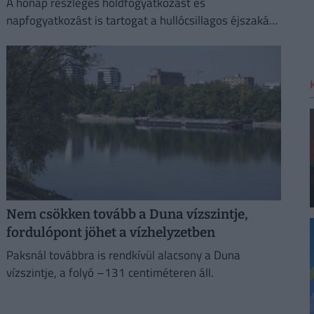
A hónap részleges holdfogyatkozást és
napfogyatkozást is tartogat a hullócsillagos éjszakák
mellett.
Nem csökken tovább a Duna vízszintje,
fordulópont jöhet a vízhelyzetben
Paksnál továbbra is rendkívül alacsony a Duna
vízszintje, a folyó –131 centiméteren áll.