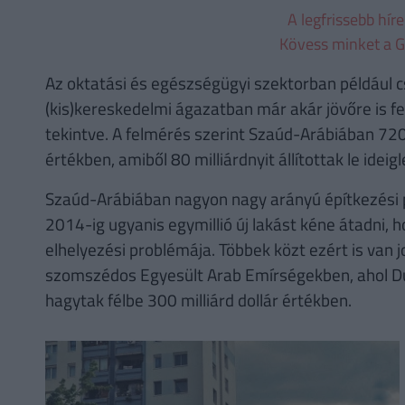
A legfrissebb hír
Kövess minket a G
Az oktatási és egészségügyi szektorban például
(kis)kereskedelmi ágazatban már akár jövőre is f
tekintve. A felmérés szerint Szaúd-Arábiában 720 
értékben, amiből 80 milliárdnyit állítottak le idei
Szaúd-Arábiában nagyon nagy arányú építkezési pro
2014-ig ugyanis egymillió új lakást kéne átadni
elhelyezési problémája. Többek közt ezért is van 
szomszédos Egyesült Arab Emírségekben, ahol Du
hagytak félbe 300 milliárd dollár értékben.