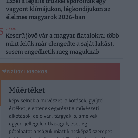
Ezzel a legális trükkel spórolnak egy
vagyont klímájukon, légkondijukon az
élelmes magyarok 2026-ban
5
2 hete
Keserű jövő vár a magyar fiatalokra: több
mint felük már elengedte a saját lakást,
sosem engedhetik meg maguknak
PÉNZÜGYI KISOKOS
Műértéket
képviselnek a művészeti alkotások, gyűjtő
értéket jelentenek egyrészt a művészeti
alkotások, de olyan, tárgyak is, amelyek
egyedi jellegük, ritkaságuk, esetleg
pótolhatatlanságuk miatt kincsképző szerepet