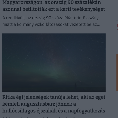
Magyarországon: az ország 90 százalékán
azonnal betiltották ezt a kerti tevékenységet
A rendkívüli, az ország 90 százalékát érintő aszály
miatt a kormány vízkorlátozásokat vezetett be az
ivóvízhálózaton a folyamatos lakossági ellátás
biztosítása érdekében.
Ritka égi jelenségek tanúja lehet, aki az eget
kémleli augusztusban: jönnek a
hullócsillagos éjszakák és a napfogyatkozás