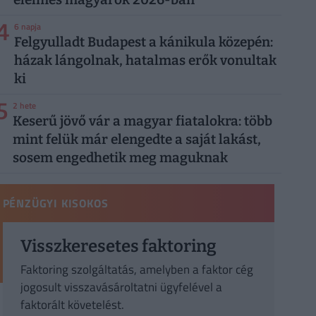
4
6 napja
Felgyulladt Budapest a kánikula közepén:
házak lángolnak, hatalmas erők vonultak
ki
5
2 hete
Keserű jövő vár a magyar fiatalokra: több
mint felük már elengedte a saját lakást,
sosem engedhetik meg maguknak
PÉNZÜGYI KISOKOS
Visszkeresetes faktoring
Faktoring szolgáltatás, amelyben a faktor cég
jogosult visszavásároltatni ügyfelével a
faktorált követelést.