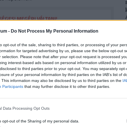
ÉGES! MEGÉRI VÁLTANI!
gyenes számlavezetés. A
Pénzcentrum
rum -
Do Not Process My Personal Information
n konstrukciót is találhatunk, amelyek esetében
enesek
lehetnek. Nemrég három pénzintézet is
to opt-out of the sale, sharing to third parties, or processing of your per
, a Raiffeisen Bank, valamint az UniCredit Bank
formation for targeted advertising by us, please use the below opt-out s
r selection. Please note that after your opt-out request is processed y
yfelek
. Nézz szét a friss számlacsomagok között,
eing interest-based ads based on personal information utilized by us or
. (x)
disclosed to third parties prior to your opt-out. You may separately opt-
losure of your personal information by third parties on the IAB’s list of
. This information may also be disclosed by us to third parties on the
IA
Participants
that may further disclose it to other third parties.
k azonban eltérnek abban a tekintetben, hogy az
ranciát biztosítanak a vevők számára. György
ött jobb megoldást jelenthetnek az olcsóbb, de
l Data Processing Opt Outs
zek a szórt fényben is stabilabban működnek.
o opt-out of the Sharing of my personal data.
nek, ettől függetlenül egyik sem jelent olyan