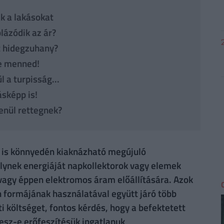
ák a lakásokat
lázódik az ár?
tt hidegzuhany?
re menned!
 a turpisság...
ásképp is!
lenül rettegnek?
al is könnyedén kiaknázható megújuló
ynek energiáját napkollektorok vagy elemek
vagy éppen elektromos áram előállítására. Azok
en formájának használatával együtt járó több
i költséget, fontos kérdés, hogy a befektetett
lesz-e erőfeszítésük ingatlanuk