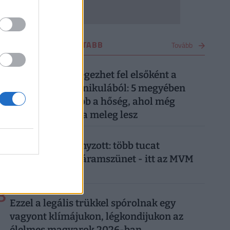
OTTHON LEGOLVASOTTABB
Tovább
1
2 napja
Ez a 7 megye lélegezhet fel elsőként a
kibírhatatlan kánikulából: 5 megyében
tart ki a legtovább a hőség, ahol még
pénteken is kutya meleg lesz
2
4 napja
Már csak ez hiányzott: több tucat
településen jön áramszünet - itt az MVM
teljes listája
3
3 hete
Ezzel a legális trükkel spórolnak egy
vagyont klímájukon, légkondijukon az
élelmes magyarok 2026-ban