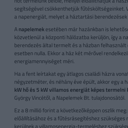
hőt termelünk belőle, mellyel előállíthatjuk a hasz
segítségével csökkenthetjük fűtésköltségeinket.
a napenergiát, melyet a háztartási berendezések
A
napelemek
esetében már hazánkban is lehetőség
közvetlenül a központi hálózatba kerüljön, így a
berendezés által termelt és a házban felhasznált 
esetben nulla. Ekkor a ház két mérővel rendelkezik
energiamennyiséget méri.
Ha a fent leírtakat egy átlagos családi házra von
négyzetméter, és néhány éve épült, akkor egy a h
kW hő és 5 kW villamos energiát képes termelni kö
György Vincétől, a Napelemek Bt. tulajdonosától.
Ez a 8 millió forint a következőképpen oszlik meg: 
előállításához és a fűtésrásegítéshez szükséges na
kerülnek a villamosenergia-termeléshez szükség