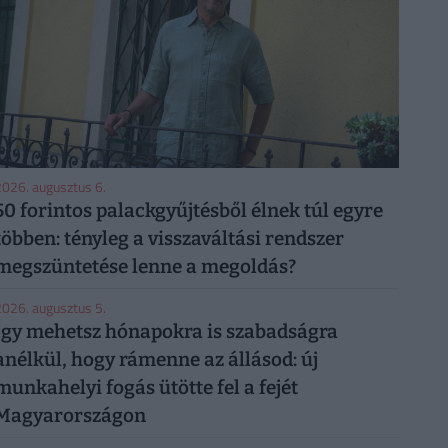
026. augusztus 6.
50 forintos palackgyűjtésből élnek túl egyre
többen: tényleg a visszaváltási rendszer
megszüntetése lenne a megoldás?
026. augusztus 5.
Így mehetsz hónapokra is szabadságra
anélkül, hogy rámenne az állásod: új
munkahelyi fogás ütötte fel a fejét
Magyarországon