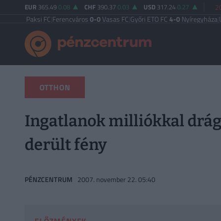
EUR
365.49
0.08
CHF
390.37
0.03
USD
317.24
0.27
2
Paksi FC
|
Ferencváros
0-0
Vasas FC
|
Győri ETO FC
4-0
Nyíregyháza
|
Újpest F
OTTHON
Ingatlanok milliókkal drág
derült fény
PÉNZCENTRUM
2007. november 22. 05:40
ELŐZMÉNYEK