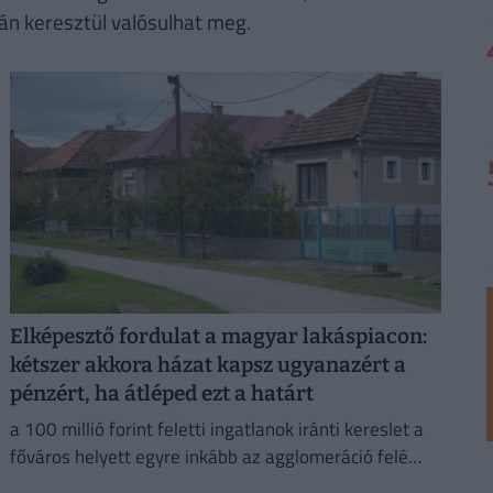
n keresztül valósulhat meg.
Elképesztő fordulat a magyar lakáspiacon:
kétszer akkora házat kapsz ugyanazért a
pénzért, ha átléped ezt a határt
a 100 millió forint feletti ingatlanok iránti kereslet a
főváros helyett egyre inkább az agglomeráció felé
fordul.