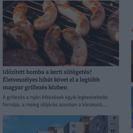
Időzített bomba a kerti sütögetés?
Életveszélyes hibát követ el a legtöbb
magyar grillezés közben
A grillezés a nyári étkezések egyik legkedveltebb
formája, a meleg időjárás azonban a kórokozó,
romlást okozó baktériumok gyorsabb szaporodásának
is kedvez.