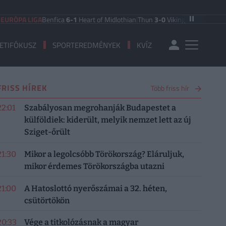
 LIGA
Benfica
6-1
Heart of Midlothian
|
Thun
3-0
Vikingur Reykjavik
|
PAOK Sal
ETIFÓKUSZ
SPORTEREDMÉNYEK
KVÍZ
FRISS HÍREK
Több friss hír
22:01
Szabályosan megrohanják Budapestet a
külföldiek: kiderült, melyik nemzet lett az új
Sziget-őrült
21:30
Mikor a legolcsóbb Törökország? Eláruljuk,
mikor érdemes Törökországba utazni
21:00
A Hatoslottó nyerőszámai a 32. héten,
csütörtökön
20:33
Vége a titkolózásnak a magyar