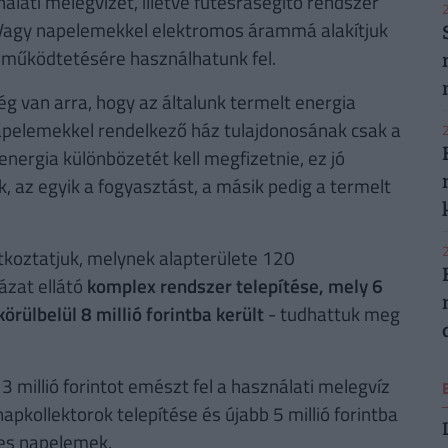
nálati melegvizet, illetve fűtésrásegítő rendszer
2
 Vagy napelemekkel elektromos árammá alakítjuk
 működtetésére használhatunk fel.
 van arra, hogy az általunk termelt energia
 napelemekkel rendelkező ház tulajdonosának csak a
2
energia különbözetét kell megfizetnie, ez jó
, az egyik a fogyasztást, a másik pedig a termelt
2
atkoztatjuk, melynek alapterülete 120
ázat ellátó
komplex rendszer telepítése, mely 6
rülbelül 8 millió forintba került
- tudhattuk meg
3 millió forintot emészt fel a használati melegvíz
pkollektorok telepítése és újabb 5 millió forintba
es napelemek.