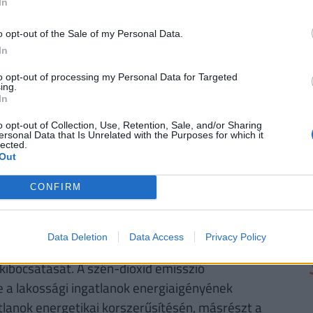
In
tését igényelne. Újonnan épített családi házak
o opt-out of the Sale of my Personal Data.
hogy a cserepek is helyettesíthetők napelemekkel,
In
 válik.
to opt-out of processing my Personal Data for Targeted
s energiaszükségletet, a téli időjárás
ing.
In
 míg a
fűtésköltségek általában közel 50
s a képlet, ha nem egy hagyományos építési
o opt-out of Collection, Use, Retention, Sale, and/or Sharing
ersonal Data that Is Unrelated with the Purposes for which it
 passzív házról van szó, ekkor ugyanis a
lected.
Out
 családi ház teljes energiaszükségletét
CONFIRM
Data Deletion
Data Access
Privacy Policy
lalta, hogy 2020-ig 20 százalékkal csökkenti a
kibocsátását. A szén-dioxid emisszió
 a lakossági ingatlanok energiaigényének
lanok energetikai korszerűsítésén, másrészt a