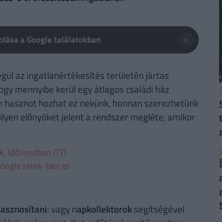
lása a Google találatokban
gül az ingatlanértékesítés területén jártas
ogy mennyibe kerül egy átlagos családi ház
2
en hasznot hozhat ez nekünk, honnan szerezhetünk
ilyen előnyöket jelent a rendszer megléte, amikor
ek, időrendben ITT!
2
oogle Hírek-ben is!
hasznosítani
: vagy n
apkollektorok
segítségével