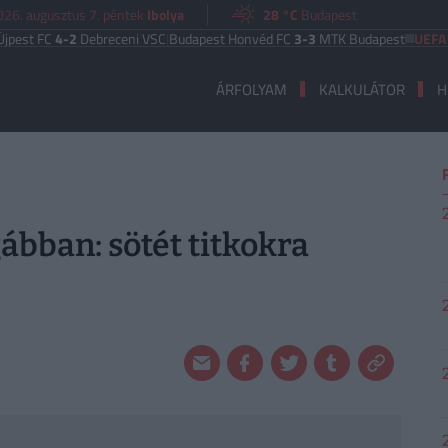
026. augusztus 7. péntek
Ibolya
28 °C
Budapest
C
4-2
Debreceni VSC
|
Budapest Honvéd FC
3-3
MTK Budapest
UEFA EURÓPA
ÁRFOLYAM
KALKULÁTOR
H
ábban: sötét titkokra