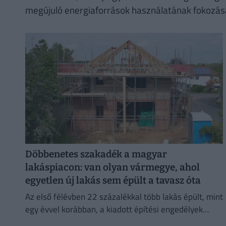
megújuló energiaforrások használatának fokozásá
Döbbenetes szakadék a magyar
lakáspiacon: van olyan vármegye, ahol
egyetlen új lakás sem épült a tavasz óta
Az első félévben 22 százalékkal több lakás épült, mint
egy évvel korábban, a kiadott építési engedélyek
száma pedig még nagyobb, 29 százalékos ugrást