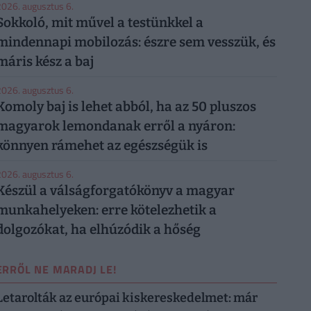
026. augusztus 6.
Sokkoló, mit művel a testünkkel a
mindennapi mobilozás: észre sem vesszük, és
máris kész a baj
026. augusztus 6.
Komoly baj is lehet abból, ha az 50 pluszos
magyarok lemondanak erről a nyáron:
könnyen rámehet az egészségük is
026. augusztus 6.
Készül a válságforgatókönyv a magyar
munkahelyeken: erre kötelezhetik a
dolgozókat, ha elhúzódik a hőség
ERRŐL NE MARADJ LE!
Letarolták az európai kiskereskedelmet: már