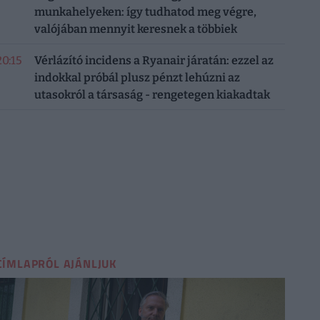
munkahelyeken: így tudhatod meg végre,
valójában mennyit keresnek a többiek
20:15
Vérlázító incidens a Ryanair járatán: ezzel az
indokkal próbál plusz pénzt lehúzni az
utasokról a társaság - rengetegen kiakadtak
CÍMLAPRÓL AJÁNLJUK