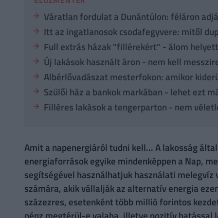
Váratlan fordulat a Dunántúlon: féláron adj
Itt az ingatlanosok csodafegyvere: mitől dup
Full extrás házak "fillérekért" - álom helye
Új lakások használt áron - nem kell messzi
Albérlővadászat mesterfokon: amikor kiderül
Szülői ház a bankok markában - lehet ezt m
Filléres lakások a tengerparton - nem vélet
Amit a napenergiáról tudni kell... A lakosság ált
energiaforrások egyike mindenképpen a Nap, mel
segítségével használhatjuk használati melegvíz 
számára, akik vállalják az alternatív energia ez
százezres, esetenként több millió forintos kezdet
pénz megtérül-e valaha, illetve pozitív hatással 