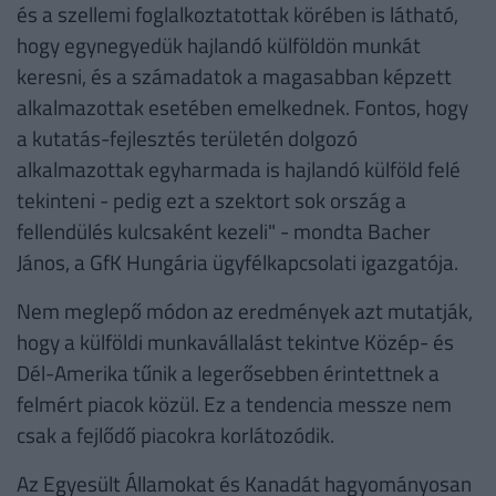
és a szellemi foglalkoztatottak körében is látható,
hogy egynegyedük hajlandó külföldön munkát
keresni, és a számadatok a magasabban képzett
alkalmazottak esetében emelkednek. Fontos, hogy
a kutatás-fejlesztés területén dolgozó
alkalmazottak egyharmada is hajlandó külföld felé
tekinteni - pedig ezt a szektort sok ország a
fellendülés kulcsaként kezeli" - mondta Bacher
János, a GfK Hungária ügyfélkapcsolati igazgatója.
Nem meglepő módon az eredmények azt mutatják,
hogy a külföldi munkavállalást tekintve Közép- és
Dél-Amerika tűnik a legerősebben érintettnek a
felmért piacok közül. Ez a tendencia messze nem
csak a fejlődő piacokra korlátozódik.
Az Egyesült Államokat és Kanadát hagyományosan