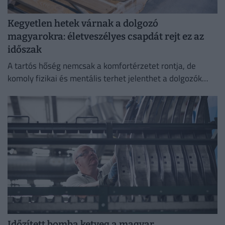
Kegyetlen hetek várnak a dolgozó
magyarokra: életveszélyes csapdát rejt ez az
időszak
A tartós hőség nemcsak a komfortérzetet rontja, de
komoly fizikai és mentális terhet jelenthet a dolgozók
számára.
Időzített bomba ketyeg a magyar