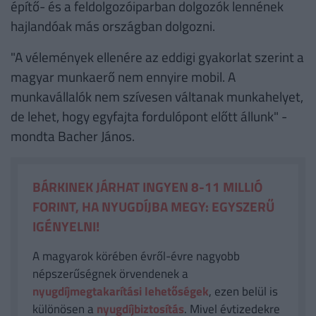
építő- és a feldolgozóiparban dolgozók lennének
hajlandóak más országban dolgozni.
"A vélemények ellenére az eddigi gyakorlat szerint a
magyar munkaerő nem ennyire mobil. A
munkavállalók nem szívesen váltanak munkahelyet,
de lehet, hogy egyfajta fordulópont előtt állunk" -
mondta Bacher János.
BÁRKINEK JÁRHAT INGYEN 8-11 MILLIÓ
FORINT, HA NYUGDÍJBA MEGY: EGYSZERŰ
IGÉNYELNI!
A magyarok körében évről-évre nagyobb
népszerűségnek örvendenek a
nyugdíjmegtakarítási lehetőségek
, ezen belül is
különösen a
nyugdíjbiztosítás
. Mivel évtizedekre