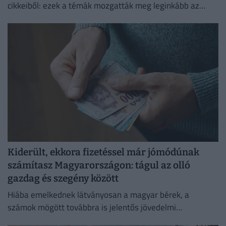
cikkeiből: ezek a témák mozgatták meg leginkább az
olvasókat.
Kiderült, ekkora fizetéssel már jómódúnak
számítasz Magyarországon: tágul az olló
gazdag és szegény között
Hiába emelkednek látványosan a magyar bérek, a
számok mögött továbbra is jelentős jövedelmi
különbségek húzódnak meg.