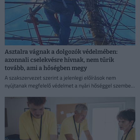
Asztalra vágnak a dolgozók védelmében:
azonnali cselekvésre hívnak, nem tűrik
tovább, ami a hőségben megy
A szakszervezet szerint a jelenlegi előírások nem
nyújtanak megfelelő védelmet a nyári hőséggel szemben,
ezért aláírásgyűjtést indítottak a dolgozók egészségének
védelmében.