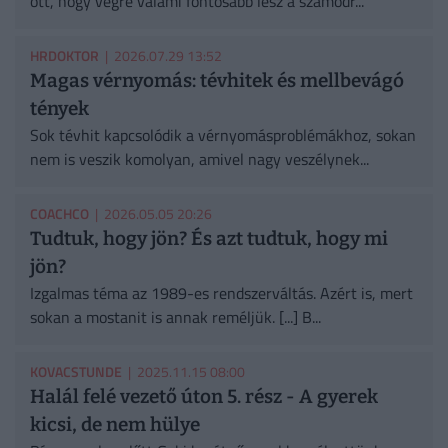
ott, hogy végre valami fontosabb lesz a számodr...
HRDOKTOR
| 2026.07.29 13:52
Magas vérnyomás: tévhitek és mellbevágó
tények
Sok tévhit kapcsolódik a vérnyomásproblémákhoz, sokan
nem is veszik komolyan, amivel nagy veszélynek...
COACHCO
| 2026.05.05 20:26
Tudtuk, hogy jön? És azt tudtuk, hogy mi
jön?
Izgalmas téma az 1989-es rendszerváltás. Azért is, mert
sokan a mostanit is annak reméljük. [...] B...
KOVACSTUNDE
| 2025.11.15 08:00
Halál felé vezető úton 5. rész - A gyerek
kicsi, de nem hülye