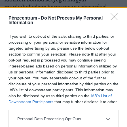
munkahelyeken: hamarosan százezrével
tűnnek el a dolgozók
Pénzcentrum -
Do Not Process My Personal
Bár a magyar munkaerőpiac látszólag stabil, hiszen a
Information
foglalkoztatottság továbbra is magas, a munkanélküliség
pedig nem emelkedik drámai mértékben.
If you wish to opt-out of the sale, sharing to third parties, or
processing of your personal or sensitive information for
targeted advertising by us, please use the below opt-out
section to confirm your selection. Please note that after your
opt-out request is processed you may continue seeing
interest-based ads based on personal information utilized by
us or personal information disclosed to third parties prior to
your opt-out. You may separately opt-out of the further
disclosure of your personal information by third parties on the
IAB’s list of downstream participants. This information may
also be disclosed by us to third parties on the
IAB’s List of
Downstream Participants
that may further disclose it to other
third parties.
Teljesen átírhatják a kötelező szombati
Personal Data Processing Opt Outs
munkanapot a magyaroknak: váratlan javaslat