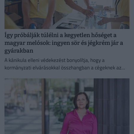
Így próbálják túlélni a kegyetlen hőséget a
magyar melósok: ingyen sör és jégkrém jár a
gyárakban
A kánikula elleni védekezést bonyolítja, hogy a
kormányzati elvárásokkal összhangban a cégeknek az
energiafogyasztásukat is mérsékelniük kell.