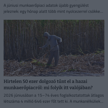
A júniusi munkaerőpiaci adatok újabb gyengülést
jeleznek: egy hónap alatt több mint nyolcezerrel csökkent
a foglalkoztatottak száma.
Hirtelen 50 ezer dolgozó tűnt el a hazai
munkaerőpiacról: mi folyik itt valójában?
2026 júniusában a 15–74 éves foglalkoztatottak átlagos
létszáma 4 millió 646 ezer főt tett ki. A munkanélküliek
száma 214 ezer fő, a munkanélküliségi ráta 4,4%...