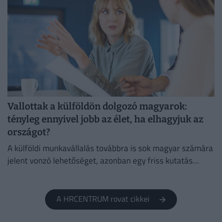
Vallottak a külföldön dolgozó magyarok:
tényleg ennyivel jobb az élet, ha elhagyjuk az
országot?
A külföldi munkavállalás továbbra is sok magyar számára
jelent vonzó lehetőséget, azonban egy friss kutatás
szerint már nem kizárólag a magasabb fizetés motiválja
őket.
A HRCENTRUM rovat cikkei