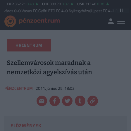
EUR
362.21
0.48
CHF
388.78
0.87
USD
313.46
0.38
0
Vasas FC
|
Győri ETO FC
4-0
Nyíregyháza
|
Újpest FC
4-2
Debreceni VSC
|
Buda
HRCENTRUM
Szellemvárosok maradnak a
nemzetközi agyelszívás után
PÉNZCENTRUM
2011. június 25. 18:02
ELŐZMÉNYEK