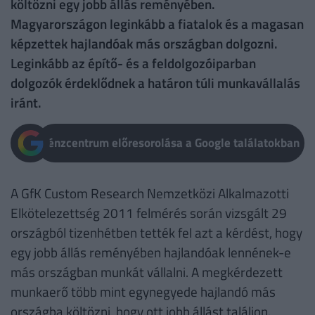
költözni egy jobb állás reményében.
Magyarországon leginkább a fiatalok és a magasan
képzettek hajlandóak más országban dolgozni.
Leginkább az építő- és a feldolgozóiparban
dolgozók érdeklődnek a határon túli munkavállalás
iránt.
Pénzcentrum előresorolása a Google találatokban
A GfK Custom Research Nemzetközi Alkalmazotti
Elkötelezettség 2011 felmérés során vizsgált 29
országból tizenhétben tették fel azt a kérdést, hogy
egy jobb állás reményében hajlandóak lennének-e
más országban munkát vállalni. A megkérdezett
munkaerő több mint egynegyede hajlandó más
országba költözni, hogy ott jobb állást találjon.