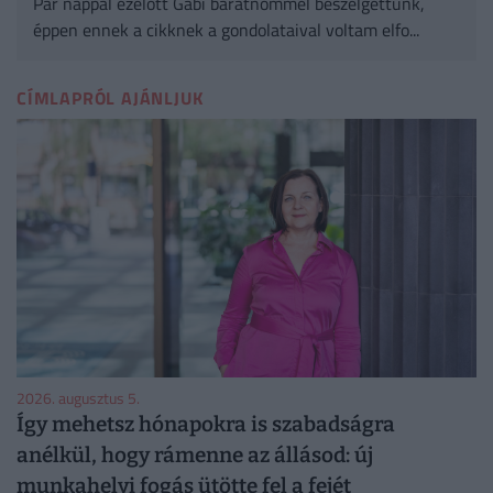
Pár nappal ezelőtt Gabi barátnőmmel beszélgettünk,
éppen ennek a cikknek a gondolataival voltam elfo...
CÍMLAPRÓL AJÁNLJUK
2026. augusztus 5.
Így mehetsz hónapokra is szabadságra
anélkül, hogy rámenne az állásod: új
munkahelyi fogás ütötte fel a fejét