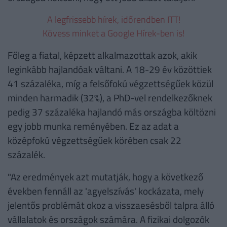
A legfrissebb hírek, időrendben ITT!
Kövess minket a Google Hírek-ben is!
Főleg a fiatal, képzett alkalmazottak azok, akik
leginkább hajlandóak váltani. A 18-29 év közöttiek
41 százaléka, míg a felsőfokú végzettségűek közül
minden harmadik (32%), a PhD-vel rendelkezőknek
pedig 37 százaléka hajlandó más országba költözni
egy jobb munka reményében. Ez az adat a
középfokú végzettségűek körében csak 22
százalék.
"Az eredmények azt mutatják, hogy a következő
években fennáll az 'agyelszívás' kockázata, mely
jelentős problémát okoz a visszaesésből talpra álló
vállalatok és országok számára. A fizikai dolgozók