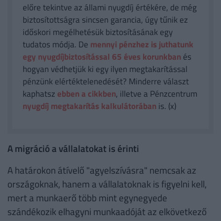
előre tekintve az állami nyugdíj értékére, de még
biztosítottságra sincsen garancia, úgy tűnik ez
időskori megélhetésük biztosításának egy
tudatos módja. De
mennyi pénzhez is juthatunk
egy nyugdíjbiztosítással 65 éves korunkban
és
hogyan védhetjük ki egy ilyen megtakarítással
pénzünk elértéktelenedését? Minderre választ
kaphatsz
ebben a cikkben
, illetve a Pénzcentrum
nyugdíj megtakarítás kalkulátorában
is. (x)
A migráció a vállalatokat is érinti
A határokon átívelő "agyelszívásra" nemcsak az
országoknak, hanem a vállalatoknak is figyelni kell,
mert a munkaerő több mint egynegyede
szándékozik elhagyni munkaadóját az elkövetkező