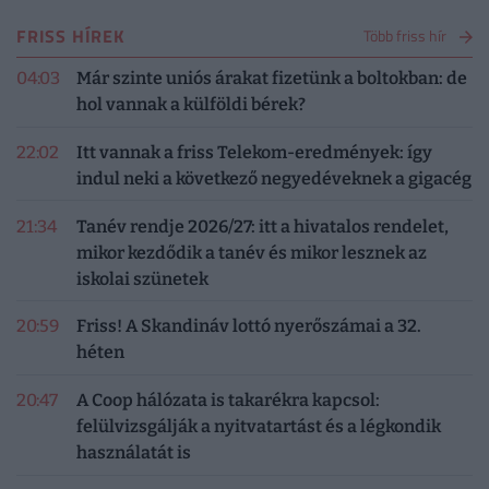
FRISS HÍREK
Több friss hír
04:03
Már szinte uniós árakat fizetünk a boltokban: de
hol vannak a külföldi bérek?
22:02
Itt vannak a friss Telekom-eredmények: így
indul neki a következő negyedéveknek a gigacég
21:34
Tanév rendje 2026/27: itt a hivatalos rendelet,
mikor kezdődik a tanév és mikor lesznek az
iskolai szünetek
20:59
Friss! A Skandináv lottó nyerőszámai a 32.
héten
20:47
A Coop hálózata is takarékra kapcsol:
felülvizsgálják a nyitvatartást és a légkondik
használatát is