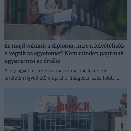
Ér majd valamit a diploma, mire a felvételizők
elvégzik az egyetemet? Nem minden papírnak
ugyanannyi az értéke
A legnagyobb verseny a marketing, média és PR
területén figyelhető meg, ahol átlagosan száz feletti
jelentkező juthat egy pályakezdő állásra.