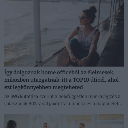
Így dolgoznak home officeból az élelmesek,
miközben utazgatnak: itt a TOP10 úticél, ahol
ezt legkönnyebben megteheted
Az IWG kutatása szerint a helyfüggetlen munkavégzés a
válaszadók 90%-ánál javította a munka és a magánélet
egyensúlyát, míg 80%-uk produktívabbnak érzi magát.