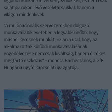
legjobb munkaerőt, versenyezniük kell, és nem csak
saját piacukon lévő vetélytársaikkal, hanem a
világon mindenkivel.
"A multinacionális szervezetekben dolgozó
munkavállalók esetében a legvalószínűbb, hogy
máshol keresnek munkát. Ez arra utal, hogy az
alkalmazottak külföldi munkavállalásának
engedélyezése nem csak kiváltság, hanem értékes
megtartó eszköz is" - mondta Bacher János, a GfK
Hungária ügyfélkapcsolati igazgatója.