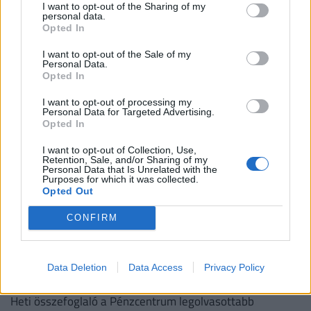
érkezett
I want to opt-out of the Sharing of my
personal data.
Átfogó javaslatcsomagot dolgozott ki a Magyar
Opted In
Kereskedelmi és Iparkamara (MKIK) a gazdaság
I want to opt-out of the Sale of my
működőképességének megőrzése és az energiaválság
Personal Data.
kezelése érdekében.
Opted In
I want to opt-out of processing my
Personal Data for Targeted Advertising.
Opted In
I want to opt-out of Collection, Use,
Retention, Sale, and/or Sharing of my
Personal Data that Is Unrelated with the
Purposes for which it was collected.
Opted Out
CONFIRM
900 ezres a fizetés átlagosan ennél a hazai
vállalatnál: sok álláshoz még tapasztalat sem
Data Deletion
Data Access
Privacy Policy
kell
Heti összefoglaló a Pénzcentrum legolvasottabb