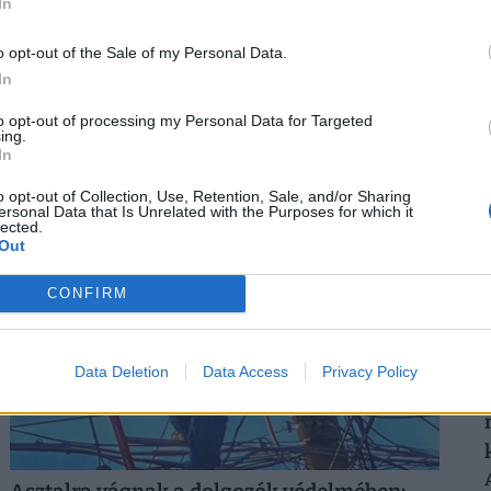
In
o opt-out of the Sale of my Personal Data.
Készül a válságforgatókönyv a magyar
In
2
munkahelyeken: erre kötelezhetik a
to opt-out of processing my Personal Data for Targeted
dolgozókat, ha elhúzódik a hőség
ing.
In
Hogyan érdemes szervezni a munkavégzést
hőségriadóban? Otthon, ahol mindenki külön hűti a
2
o opt-out of Collection, Use, Retention, Sale, and/or Sharing
lakását, vagy egy korszerű, energiahatékony
ersonal Data that Is Unrelated with the Purposes for which it
lected.
irodaházban, ahol a hűtés központilag működik.
Out
CONFIRM
Data Deletion
Data Access
Privacy Policy