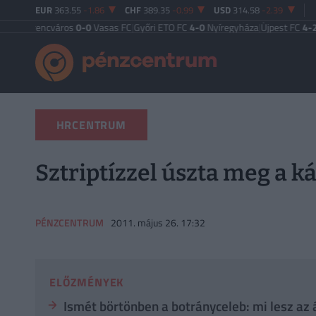
EUR
363.55
-1.86
CHF
389.35
-0.99
USD
314.58
-2.39
encváros
0-0
Vasas FC
|
Győri ETO FC
4-0
Nyíregyháza
|
Újpest FC
4-2
Debrece
HRCENTRUM
Sztriptízzel úszta meg a ká
PÉNZCENTRUM
2011. május 26. 17:32
ELŐZMÉNYEK
Ismét börtönben a botrányceleb: mi lesz az