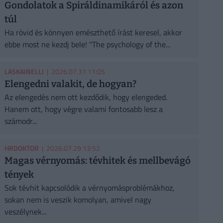
Gondolatok a Spiráldinamikáról és azon
túl
Ha rövid és könnyen emészthető írást keresel, akkor
ebbe most ne kezdj bele! "The psychology of the...
LASKAINELLI
| 2026.07.31 11:05
Elengedni valakit, de hogyan?
Az elengedés nem ott kezdődik, hogy elengeded.
Hanem ott, hogy végre valami fontosabb lesz a
számodr...
HRDOKTOR
| 2026.07.29 13:52
Magas vérnyomás: tévhitek és mellbevágó
tények
Sok tévhit kapcsolódik a vérnyomásproblémákhoz,
sokan nem is veszik komolyan, amivel nagy
veszélynek...