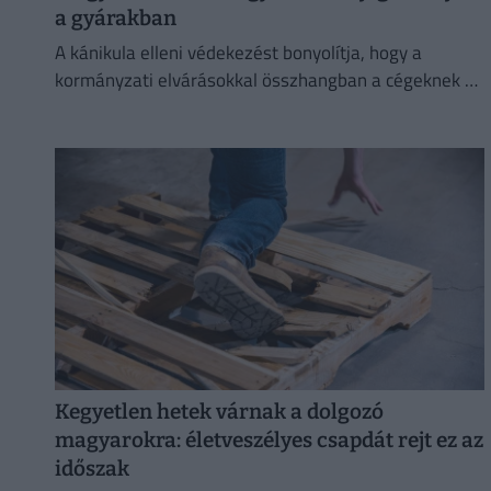
a gyárakban
A kánikula elleni védekezést bonyolítja, hogy a
kormányzati elvárásokkal összhangban a cégeknek az
energiafogyasztásukat is mérsékelniük kell.
Kegyetlen hetek várnak a dolgozó
magyarokra: életveszélyes csapdát rejt ez az
időszak