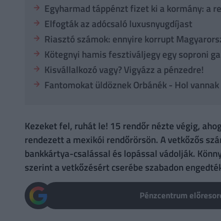
Egyharmad táppénzt fizet ki a kormány: a re
Elfogták az adócsaló luxusnyugdíjast
Riasztó számok: ennyire korrupt Magyaror
Kötegnyi hamis fesztiváljegy egy soproni g
Kisvállalkozó vagy? Vigyázz a pénzedre!
Fantomokat üldöznek Orbánék - Hol vannak 
Kezeket fel, ruhát le! 15 rendőr nézte végig, aho
rendezett a mexikói rendőrörsön. A vetkőzős szám
bankkártya-csalással és lopással vádolják. Kön
szerint a vetkőzésért cserébe szabadon engedté
Pénzcentrum előresoro