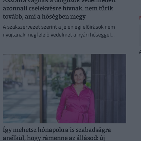
Asztalra vágnak a dolgozók védelmében:
azonnali cselekvésre hívnak, nem tűrik
tovább, ami a hőségben megy
A szakszervezet szerint a jelenlegi előírások nem
nyújtanak megfelelő védelmet a nyári hőséggel
szemben, ezért aláírásgyűjtést indítottak a dolgozók
egészségének védelmében.
Így mehetsz hónapokra is szabadságra
anélkül, hogy rámenne az állásod: új