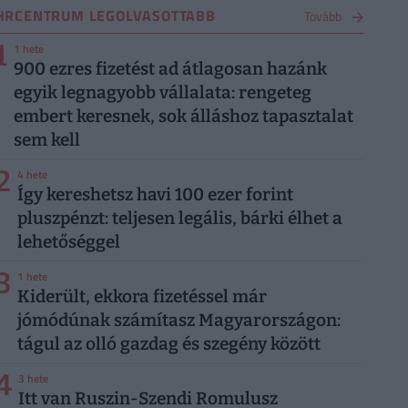
HRCENTRUM LEGOLVASOTTABB
Tovább
1
1 hete
900 ezres fizetést ad átlagosan hazánk
egyik legnagyobb vállalata: rengeteg
embert keresnek, sok álláshoz tapasztalat
sem kell
2
4 hete
Így kereshetsz havi 100 ezer forint
pluszpénzt: teljesen legális, bárki élhet a
lehetőséggel
3
1 hete
Kiderült, ekkora fizetéssel már
jómódúnak számítasz Magyarországon:
tágul az olló gazdag és szegény között
4
3 hete
Itt van Ruszin-Szendi Romulusz