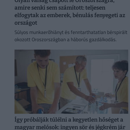
Olyan válság csapott le Oroszországra,
amire senki sem számított: teljesen
elfogytak az emberek, bénulás fenyegeti az
országot
Súlyos munkaerőhiányt és fenntarthatatlan bérspirált
okozott Oroszországban a háborús gazdálkodás.
Így próbálják túlélni a kegyetlen hőséget a
magyar melósok: ingyen sör és jégkrém jár