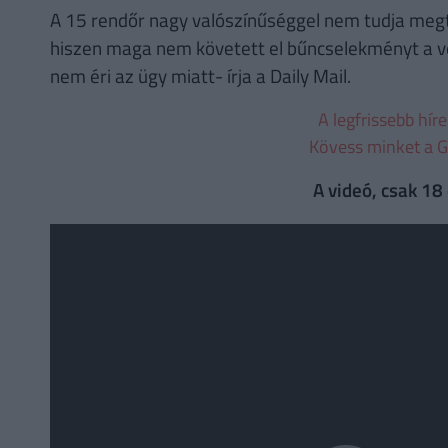
A 15 rendőr nagy valószínűséggel nem tudja megta
hiszen maga nem követett el bűncselekményt a ve
nem éri az ügy miatt- írja a Daily Mail.
A legfrissebb hír
Kövess minket a G
A videó, csak 18