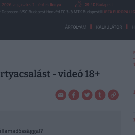
2026. augusztus 7. péntek
Ibolya
29 °C
Budapest
ni VSC
|
Budapest Honvéd FC
3-3
MTK Budapest
UEFA EURÓPA LIGA
Benfic
ÁRFOLYAM
KALKULÁTOR
H
rtyacsalást - videó 18+
 államadóssággal?