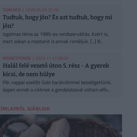
COACHCO
| 2026.05.05 20:26
Tudtuk, hogy jön? És azt tudtuk, hogy mi
jön?
Izgalmas téma az 1989-es rendszerváltás. Azért is,
mert sokan a mostanit is annak reméljük. [...] B...
KOVACSTUNDE
| 2025.11.15 08:00
Halál felé vezető úton 5. rész - A gyerek
kicsi, de nem hülye
Pár nappal ezelőtt Gabi barátnőmmel beszélgettünk,
éppen ennek a cikknek a gondolataival voltam elfo...
CÍMLAPRÓL AJÁNLJUK