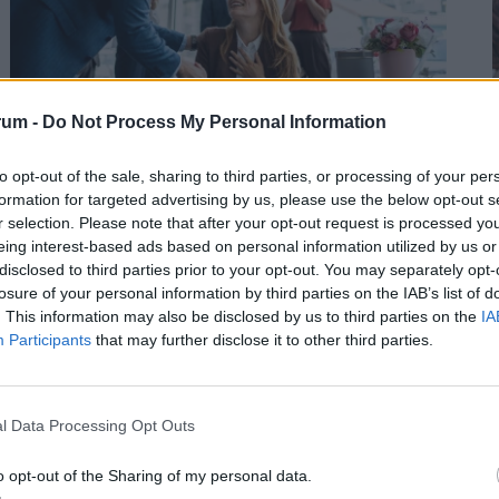
rum -
Do Not Process My Personal Information
Vége a titkolózásnak a magyar
munkahelyeken: így tudhatod meg végre,
to opt-out of the sale, sharing to third parties, or processing of your per
2
valójában mennyit keresnek a többiek
formation for targeted advertising by us, please use the below opt-out s
r selection. Please note that after your opt-out request is processed y
Magyarországon is új korszakot hoz az Európai Unió
eing interest-based ads based on personal information utilized by us or
bértranszparencia-szabályozása, amely minden
disclosed to third parties prior to your opt-out. You may separately opt-
eddiginél átláthatóbbá teszi a vállalati javadalmazást:
losure of your personal information by third parties on the IAB’s list of
. This information may also be disclosed by us to third parties on the
IA
2
Participants
that may further disclose it to other third parties.
l Data Processing Opt Outs
2
o opt-out of the Sharing of my personal data.