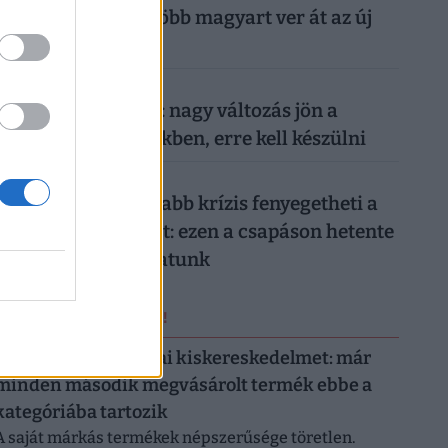
nyaralását: egyre több magyart ver át az új
digitális trend
026. augusztus 7.
Döntött a kormány: nagy változás jön a
háziorvosi rendelőkben, erre kell készülni
026. augusztus 7.
Hiába a jó hírek, újabb krízis fenyegetheti a
magyar gazdaságot: ezen a csapáson hetente
milliárdokat bukhatunk
ERRŐL NE MARADJ LE!
Letarolták az európai kiskereskedelmet: már
minden második megvásárolt termék ebbe a
kategóriába tartozik
A saját márkás termékek népszerűsége töretlen.