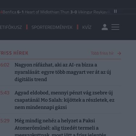
a
6-1
Heart of Midlothian
|
Thun
3-0
Vikingur Reykjavik
|
PAOK Saloniki
0-1
Ande
ETIFÓKUSZ
SPORTEREDMÉNYEK
KVÍZ
FRISS HÍREK
Több friss hír
16:02
Nagyon ráfázhat, aki az AI-ra bízza a
nyaralását: egyre több magyart ver át az új
digitális trend
15:43
Agyad eldobod, mennyi pénzt vág zsebre új
csapatánál Mo Salah: kijöttek a részletek, ez
nem mindennapi gázsi
15:29
Még mindig nehéz a helyzet a Paksi
Atomerőműnél: alig tizedét termeli a
megszokottnak, most jött a friss jelentés