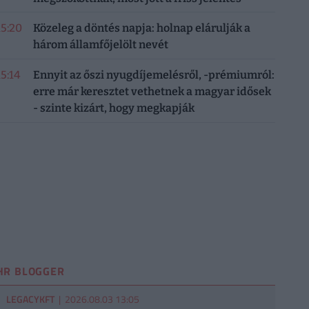
15:20
Közeleg a döntés napja: holnap elárulják a
három államfőjelölt nevét
15:14
Ennyit az őszi nyugdíjemelésről, -prémiumról:
erre már keresztet vethetnek a magyar idősek
- szinte kizárt, hogy megkapják
HR BLOGGER
LEGACYKFT
| 2026.08.03 13:05