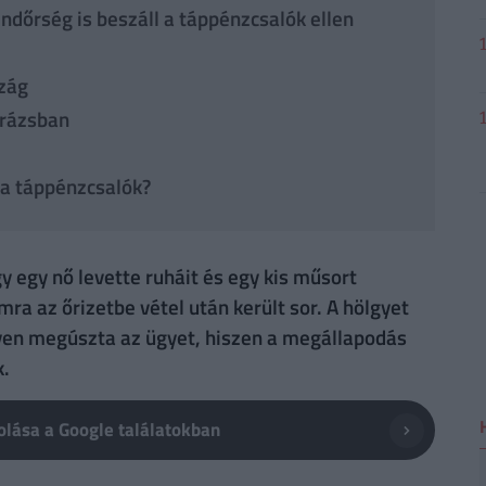
ndőrség is beszáll a táppénzcsalók ellen
szág
arázsban
a táppénzcsalók?
gy egy nő levette ruháit és egy kis műsort
ra az őrizetbe vétel után került sor. A hölgyet
nyen megúszta az ügyet, hiszen a megállapodás
k.
lása a Google találatokban