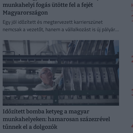
munkahelyi fogás ütötte fel a fejét
Magyarországon
Egy jól időzített és megtervezett karrierszünet
nemcsak a vezetőt, hanem a vállalkozást is új pályára
állíthatja.
Időzített bomba ketyeg a magyar
munkahelyeken: hamarosan százezrével
tűnnek el a dolgozók