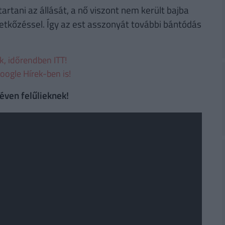
rtani az állását, a nő viszont nem került bajba
tkőzéssel. Így az est asszonyát további bántódás
ek, időrendben ITT!
oogle Hírek-ben is!
 éven felűlieknek!