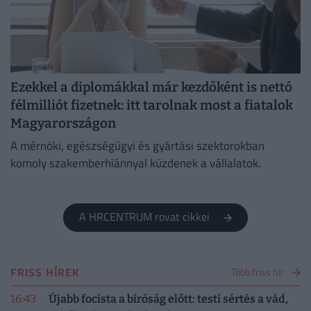
Ezekkel a diplomákkal már kezdőként is nettó
félmilliót fizetnek: itt tarolnak most a fiatalok
Magyarországon
A mérnöki, egészségügyi és gyártási szektorokban
komoly szakemberhiánnyal küzdenek a vállalatok.
A HRCENTRUM rovat cikkei
FRISS HÍREK
Több friss hír
16:43
Újabb focista a bíróság előtt: testi sértés a vád,