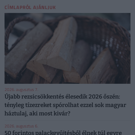
CÍMLAPRÓL AJÁNLJUK
2026. augusztus 7.
Újabb rezsicsökkentés élesedik 2026 őszén:
tényleg tízezreket spórolhat ezzel sok magyar
háztulaj, aki most kivár?
2026. augusztus 6.
50 forintos palackgyűjtésből élnek túl egyre