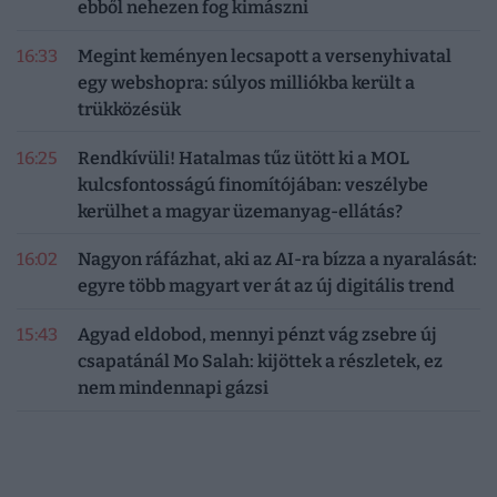
ebből nehezen fog kimászni
16:33
Megint keményen lecsapott a versenyhivatal
egy webshopra: súlyos milliókba került a
trükközésük
16:25
Rendkívüli! Hatalmas tűz ütött ki a MOL
kulcsfontosságú finomítójában: veszélybe
kerülhet a magyar üzemanyag-ellátás?
16:02
Nagyon ráfázhat, aki az AI-ra bízza a nyaralását:
egyre több magyart ver át az új digitális trend
15:43
Agyad eldobod, mennyi pénzt vág zsebre új
csapatánál Mo Salah: kijöttek a részletek, ez
nem mindennapi gázsi