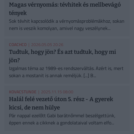
Magas vérnyomás: tévhitek és mellbevágó
tények
Sok tévhit kapcsolódik a vérnyomásproblémákhoz, sokan
nem is veszik komolyan, amivel nagy veszélynek...
COACHCO
| 2026.05.05 20:26
Tudtuk, hogy jön? És azt tudtuk, hogy mi
jön?
Izgalmas téma az 1989-es rendszerváltás. Azért is, mert
sokan a mostanit is annak reméljük. [...] B...
KOVACSTUNDE
| 2025.11.15 08:00
Halál felé vezető úton 5. rész - A gyerek
kicsi, de nem hülye
Pár nappal ezelőtt Gabi barátnőmmel beszélgettünk,
éppen ennek a cikknek a gondolataival voltam elfo...