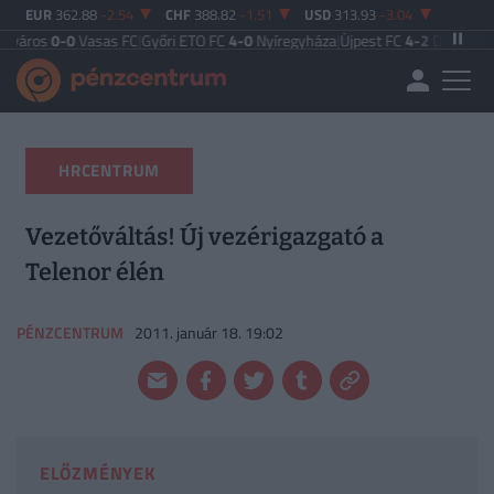
EUR
362.88
-2.54
CHF
388.82
-1.51
USD
313.93
-3.04
0
Vasas FC
|
Győri ETO FC
4-0
Nyíregyháza
|
Újpest FC
4-2
Debreceni VSC
|
Buda
HRCENTRUM
Vezetőváltás! Új vezérigazgató a
Telenor élén
PÉNZCENTRUM
2011. január 18. 19:02
ELŐZMÉNYEK