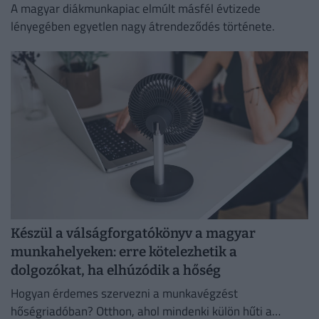
A magyar diákmunkapiac elmúlt másfél évtizede
lényegében egyetlen nagy átrendeződés története.
Készül a válságforgatókönyv a magyar
munkahelyeken: erre kötelezhetik a
dolgozókat, ha elhúzódik a hőség
Hogyan érdemes szervezni a munkavégzést
hőségriadóban? Otthon, ahol mindenki külön hűti a