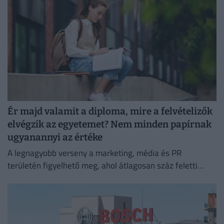
Ér majd valamit a diploma, mire a felvételizők
elvégzik az egyetemet? Nem minden papírnak
ugyanannyi az értéke
A legnagyobb verseny a marketing, média és PR
területén figyelhető meg, ahol átlagosan száz feletti
jelentkező juthat egy pályakezdő állásra.