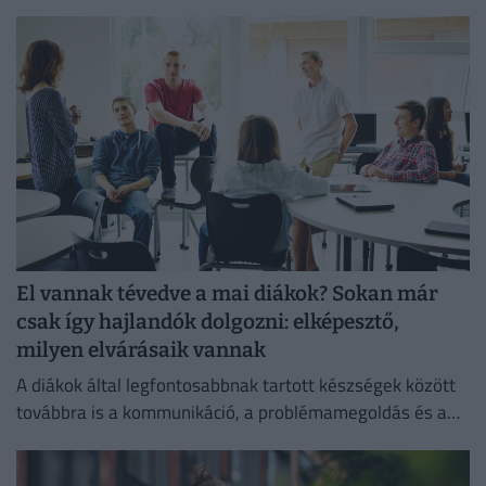
egyensúlyát, míg 80%-uk produktívabbnak érzi magát.
El vannak tévedve a mai diákok? Sokan már
csak így hajlandók dolgozni: elképesztő,
milyen elvárásaik vannak
A diákok által legfontosabbnak tartott készségek között
továbbra is a kommunikáció, a problémamegoldás és a
kritikus gondolkodás vezet.