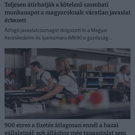
Teljesen átírhatják a kötelező szombati
munkanapot a magyaroknak: váratlan javaslat
érkezett
Átfogó javaslatcsomagot dolgozott ki a Magyar
Kereskedelmi és Iparkamara (MKIK) a gazdaság
működőképességének megőrzése és az energiaválság
kezelése érdekében.
900 ezres a fizetés átlagosan ennél a hazai
vállalatnál: sok álláshoz még tapasztalat sem