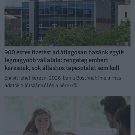
900 ezres fizetést ad átlagosan hazánk egyik
legnagyobb vállalata: rengeteg embert
keresnek, sok álláshoz tapasztalat sem kell
Ennyit lehet keresni 2026-ban a Boschnál: íme a friss
adatok a létszámról és a bérekről.