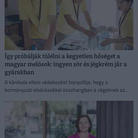
Így próbálják túlélni a kegyetlen hőséget a
magyar melósok: ingyen sör és jégkrém jár a
gyárakban
A kánikula elleni védekezést bonyolítja, hogy a
kormányzati elvárásokkal összhangban a cégeknek az
energiafogyasztásukat is mérsékelniük kell.