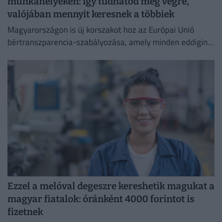
munkahelyeken: így tudhatod meg végre,
valójában mennyit keresnek a többiek
Magyarországon is új korszakot hoz az Európai Unió
bértranszparencia-szabályozása, amely minden eddiginél
átláthatóbbá teszi a vállalati javadalmazást:
Ezzel a melóval degeszre kereshetik magukat a
magyar fiatalok: óránként 4000 forintot is
fizetnek