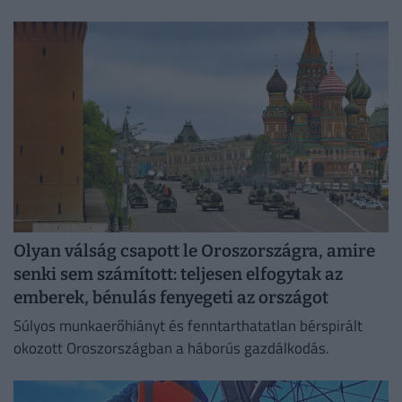
lakását, vagy egy korszerű, energiahatékony
irodaházban, ahol a hűtés központilag működik.
Olyan válság csapott le Oroszországra, amire
senki sem számított: teljesen elfogytak az
emberek, bénulás fenyegeti az országot
Súlyos munkaerőhiányt és fenntarthatatlan bérspirált
okozott Oroszországban a háborús gazdálkodás.