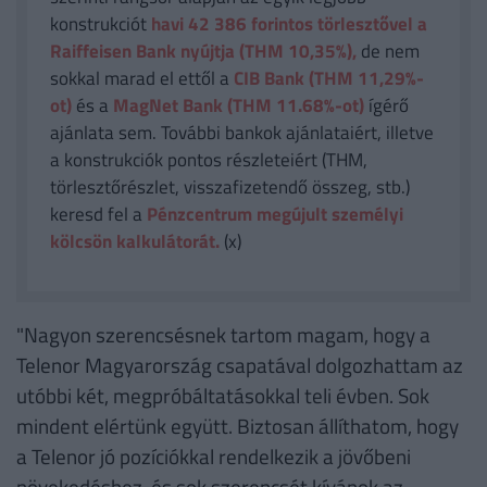
konstrukciót
havi 42 386
forintos törlesztővel a
Raiffeisen Bank nyújtja (THM 10,35%),
de nem
sokkal marad el ettől a
CIB Bank (THM 11,29%-
ot)
és a
MagNet Bank (THM 11.68%-ot)
ígérő
ajánlata sem. További bankok ajánlataiért, illetve
a konstrukciók pontos részleteiért (THM,
törlesztőrészlet, visszafizetendő összeg, stb.)
keresd fel a
Pénzcentrum megújult személyi
kölcsön kalkulátorát.
(x)
"Nagyon szerencsésnek tartom magam, hogy a
Telenor Magyarország csapatával dolgozhattam az
utóbbi két, megpróbáltatásokkal teli évben. Sok
mindent elértünk együtt. Biztosan állíthatom, hogy
a Telenor jó pozíciókkal rendelkezik a jövőbeni
növekedéshez, és sok szerencsét kívánok az