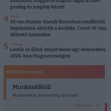
számítasz Magyarországon: tágul az olló
gazdag és szegény között
4
3 hete
Itt van Ruszin-Szendi Romulusz rendkívüli
bejelentése: eltörlik a korábbi, Covid-19-hez
köthető intézedést
5
1 hónapja
Leesik az állad: ennyit keres egy stewardess
2026-ban Magyarországon
PÉNZÜGYI KISOKOS
Munkanélküli
Munkanélküli: átmenetileg távol volt
Több kisokos