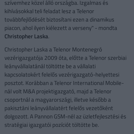
szívemhez közel álló országba. Izgalmas és
kihívásokkal teli feladat lesz a Telenor
továbbfejlődését biztosítani ezen a dinamikus
piacon, ahol ilyen kiélezett a verseny" - mondta
Christopher Laska
.
Christopher Laska a Telenor Montenegró
vezérigazgatója 2009 óta, előtte a Telenor szerbiai
leányvállalatánál töltötte be a vállalati
kapcsolatokért felelős vezérigazgató-helyettesi
posztot. Korábban a Telenor International Mobile-
nál volt M&A projektigazgató, majd a Telenor
csoportnál a magyarországi, illetve később a
pakisztáni leányvállalatért felelős vezetőként
dolgozott. A Pannon GSM-nél az üzletfejlesztési és
stratégiai igazgatói pozíciót töltötte be.