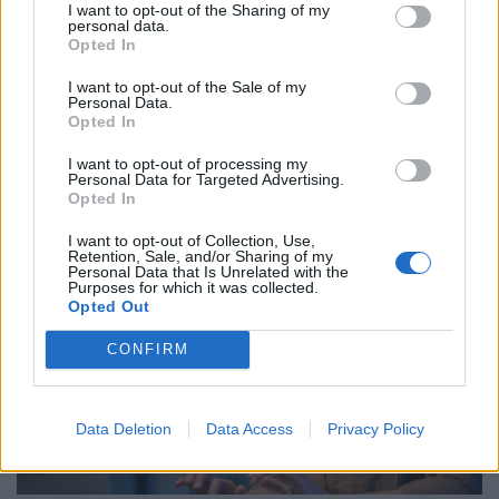
I want to opt-out of the Sharing of my
personal data.
Opted In
Időzített bomba ketyeg a magyar
I want to opt-out of the Sale of my
munkahelyeken: hamarosan százezrével
Personal Data.
Opted In
tűnnek el a dolgozók
Bár a magyar munkaerőpiac látszólag stabil, hiszen a
I want to opt-out of processing my
Personal Data for Targeted Advertising.
foglalkoztatottság továbbra is magas, a munkanélküliség
Opted In
pedig nem emelkedik drámai mértékben.
I want to opt-out of Collection, Use,
Retention, Sale, and/or Sharing of my
Personal Data that Is Unrelated with the
Purposes for which it was collected.
Opted Out
CONFIRM
Data Deletion
Data Access
Privacy Policy