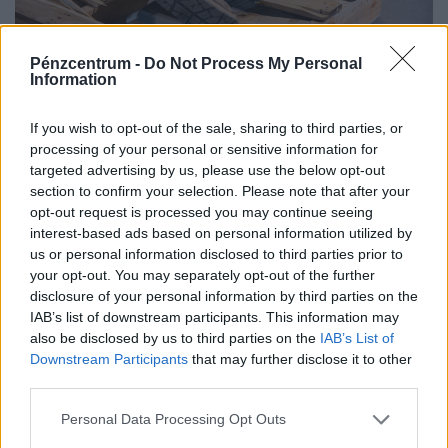
Pénzcentrum -
Do Not Process My Personal
Information
Kegyetlen hetek várnak a dolgozó
If you wish to opt-out of the sale, sharing to third parties, or
magyarokra: életveszélyes csapdát rejt ez az
processing of your personal or sensitive information for
időszak
targeted advertising by us, please use the below opt-out
section to confirm your selection. Please note that after your
A tartós hőség nemcsak a komfortérzetet rontja, de
opt-out request is processed you may continue seeing
komoly fizikai és mentális terhet jelenthet a dolgozók
interest-based ads based on personal information utilized by
számára.
us or personal information disclosed to third parties prior to
your opt-out. You may separately opt-out of the further
disclosure of your personal information by third parties on the
IAB’s list of downstream participants. This information may
also be disclosed by us to third parties on the
IAB’s List of
Downstream Participants
that may further disclose it to other
third parties.
Personal Data Processing Opt Outs