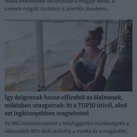
Hiába emelkednek látványosan a magyar bérek, a
számok mögött továbbra is jelentős jövedelmi
különbségek húzódnak meg.
Így dolgoznak home officeból az élelmesek,
miközben utazgatnak: itt a TOP10 úticél, ahol
ezt legkönnyebben megteheted
Az IWG kutatása szerint a helyfüggetlen munkavégzés a
válaszadók 90%-ánál javította a munka és a magánélet