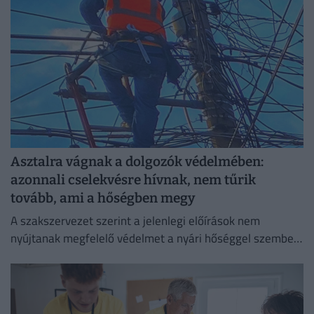
Asztalra vágnak a dolgozók védelmében:
azonnali cselekvésre hívnak, nem tűrik
tovább, ami a hőségben megy
A szakszervezet szerint a jelenlegi előírások nem
nyújtanak megfelelő védelmet a nyári hőséggel szemben,
ezért aláírásgyűjtést indítottak a dolgozók egészségének
védelmében.