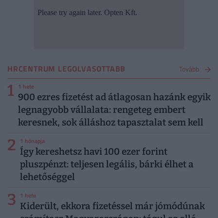
HRCENTRUM LEGOLVASOTTABB
Tovább
1
1 hete
900 ezres fizetést ad átlagosan hazánk egyik
legnagyobb vállalata: rengeteg embert
keresnek, sok álláshoz tapasztalat sem kell
2
1 hónapja
Így kereshetsz havi 100 ezer forint
pluszpénzt: teljesen legális, bárki élhet a
lehetőséggel
3
1 hete
Kiderült, ekkora fizetéssel már jómódúnak