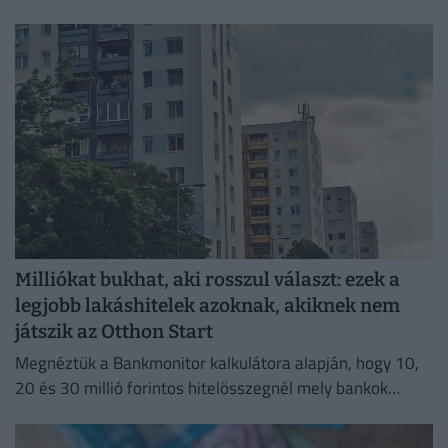
lakásvásárlásokban.
Milliókat bukhat, aki rosszul választ: ezek a
legjobb lakáshitelek azoknak, akiknek nem
játszik az Otthon Start
Megnéztük a Bankmonitor kalkulátora alapján, hogy 10,
20 és 30 millió forintos hitelösszegnél mely bankok
kínálják jelenleg a legkedvezőbb ajánlatokat.