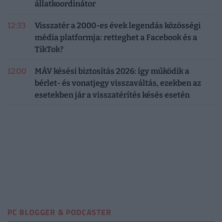
állatkoordinátor
12:33
Visszatér a 2000-es évek legendás közösségi
média platformja: retteghet a Facebook és a
TikTok?
12:00
MÁV késési biztosítás 2026: így működik a
bérlet- és vonatjegy visszaváltás, ezekben az
esetekben jár a visszatérítés késés esetén
PC BLOGGER & PODCASTER