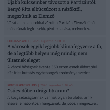
Újabb kulcsember távozott a Partizántól:
Benyó Rita elbúcsúzott a nézőktől,
megszűnik az Elemző
Váratlan pillanatokkal zárult a Partizán Elemző című
műsorának legfrissebb, pénteki adása, melynek v...
CHIKANSPLANET
| 2026. augusztus 7. 08:00
A városok egyik legjobb klímafegyvere a fa,
de a legtöbb helyen még mindig nem
ültetnek eleget
A városi hőségnek évente 350 ezren esnek áldozatául.
Két friss kutatás egybehangzó eredménye szerint...
KONYHAKONTROLLING
| 2026. augusztus 7. 07:45
Csúcsidőben drágább áram?
A közgazdaságtannak vannak olyan területei, amik
elsőre felháborítóan hangzanak, de jobban megnézve...