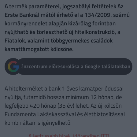
A termék paraméterei, jogszabályi feltételek Az
Erste Banknál mától érhető el a 134/2009. számú
kormányrendelet alapján kizárólag forintban
nyújtható és törleszthető új hitelkonstrukció, a
Fiatalok, valamint többgyermekes családok
kamattámogatott kölcsöne.
Pénzcentrum előresorolása a Google találatokban
A hitelterméket a bank 1 éves kamatperiódussal
nyújtja, futamidő hossza minimum 12 hónap, de
legfeljebb 420 hónap (35 év) lehet. Az új kölcsön
Fundamenta Lakáskasszával és életbiztosítással
kombináltan is igényelhető.
A legfrissebb hírek, időrendben ITT!