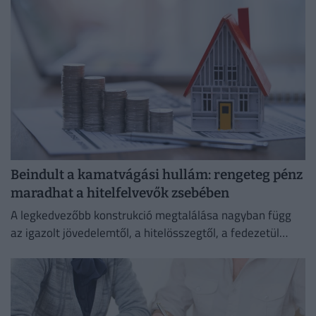
Beindult a kamatvágási hullám: rengeteg pénz
maradhat a hitelfelvevők zsebében
A legkedvezőbb konstrukció megtalálása nagyban függ
az igazolt jövedelemtől, a hitelösszegtől, a fedezetül
szolgáló ingatlan értékétől és a vállalt banki feltételektől
is.