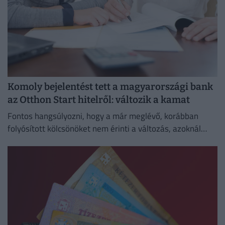
Komoly bejelentést tett a magyarországi bank
az Otthon Start hitelről: változik a kamat
Fontos hangsúlyozni, hogy a már meglévő, korábban
folyósított kölcsönöket nem érinti a változás, azoknál
megmarad a szerződésben rögzített kamat és
törlesztőrészlet.