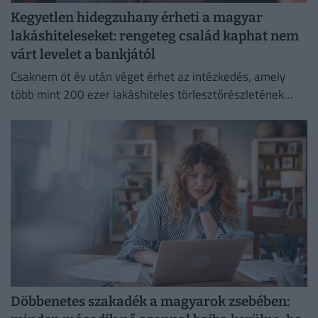
Kegyetlen hidegzuhany érheti a magyar
lakáshiteleseket: rengeteg család kaphat nem
várt levelet a bankjától
Csaknem öt év után véget érhet az intézkedés, amely
több mint 200 ezer lakáshiteles törlesztőrészletének
emelkedését akadályozta meg.
Döbbenetes szakadék a magyarok zsebében: