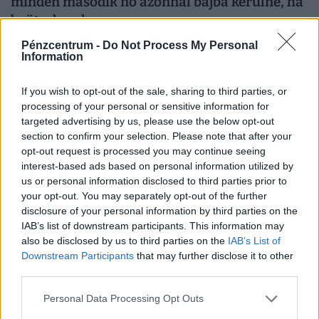
minden második nő azonnal bajba kerülne, ha
beüt a krach
A váratlan kiadások a nőket és a férfiakat hasonló
Pénzcentrum -
Do Not Process My Personal
Information
gyakorisággal érintik, a nőkre viszont mind anyagi, mind
lelki szempontból lényegesen nagyobb terhet rónak.
If you wish to opt-out of the sale, sharing to third parties, or
processing of your personal or sensitive information for
targeted advertising by us, please use the below opt-out
section to confirm your selection. Please note that after your
opt-out request is processed you may continue seeing
interest-based ads based on personal information utilized by
us or personal information disclosed to third parties prior to
your opt-out. You may separately opt-out of the further
disclosure of your personal information by third parties on the
IAB’s list of downstream participants. This information may
also be disclosed by us to third parties on the
IAB’s List of
Downstream Participants
that may further disclose it to other
Akár milliókat is bukhatsz a végén: erre a
third parties.
részletre nagyon kevesen figyelnek
Personal Data Processing Opt Outs
hitelfelvételkor