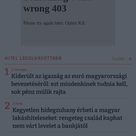
HITEL LEGOLVASOTTABB
Tovább
1
2 hónapja
Kiderült az igazság az euró magyarországi
bevezetéséről: ezt mindenkinek tudnia kell,
sok pénz múlik rajta
2
3 hete
Kegyetlen hidegzuhany érheti a magyar
lakáshiteleseket: rengeteg család kaphat
nem várt levelet a bankjától