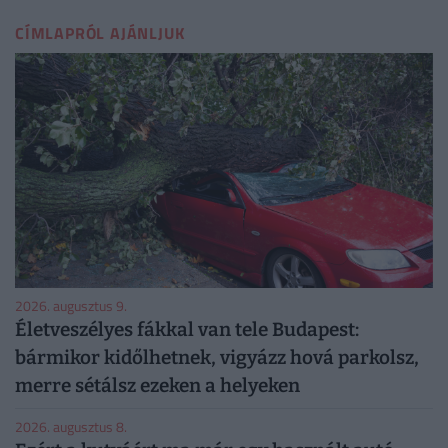
CÍMLAPRÓL AJÁNLJUK
2026. augusztus 9.
Életveszélyes fákkal van tele Budapest:
bármikor kidőlhetnek, vigyázz hová parkolsz,
merre sétálsz ezeken a helyeken
2026. augusztus 8.