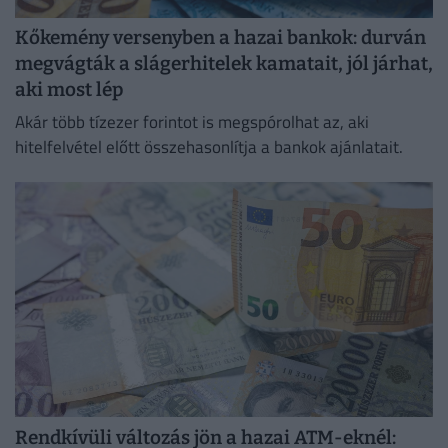
Kőkemény versenyben a hazai bankok: durván
megvágták a slágerhitelek kamatait, jól járhat,
aki most lép
Akár több tízezer forintot is megspórolhat az, aki
hitelfelvétel előtt összehasonlítja a bankok ajánlatait.
Rendkívüli változás jön a hazai ATM-eknél: