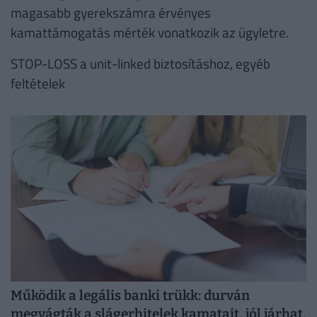
magasabb gyerekszámra érvényes
kamattámogatás mérték vonatkozik az ügyletre.
STOP-LOSS a unit-linked biztosításhoz, egyéb
feltételek
Működik a legális banki trükk: durván
megvágták a slágerhitelek kamatait, jól járhat,