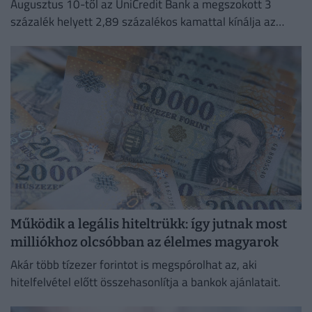
Augusztus 10-től az UniCredit Bank a megszokott 3
százalék helyett 2,89 százalékos kamattal kínálja az
Otthon Start hitelt.
Működik a legális hiteltrükk: így jutnak most
milliókhoz olcsóbban az élelmes magyarok
Akár több tízezer forintot is megspórolhat az, aki
hitelfelvétel előtt összehasonlítja a bankok ajánlatait.