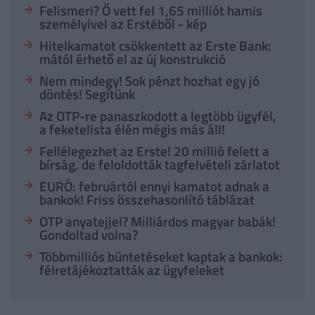
Felismeri? Ő vett fel 1,65 milliót hamis
személyivel az Erstéből - kép
Hitelkamatot csökkentett az Erste Bank:
mától érhető el az új konstrukció
Nem mindegy! Sok pénzt hozhat egy jó
döntés! Segítünk
Az OTP-re panaszkodott a legtöbb ügyfél,
a feketelista élén mégis más áll!
Fellélegezhet az Erste! 20 millió felett a
bírság, de feloldották tagfelvételi zárlatot
EURÓ: februártól ennyi kamatot adnak a
bankok! Friss összehasonlító táblázat
OTP anyatejjel? Milliárdos magyar babák!
Gondoltad volna?
Többmilliós büntetéseket kaptak a bankok:
félretájékoztatták az ügyfeleket