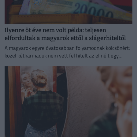
Ilyenre öt éve nem volt példa: teljesen
elfordultak a magyarok ettől a slágerhiteltől
A magyarok egyre óvatosabban folyamodnak kölcsönért:
közel kétharmaduk nem vett fel hitelt az elmúlt egy
évben