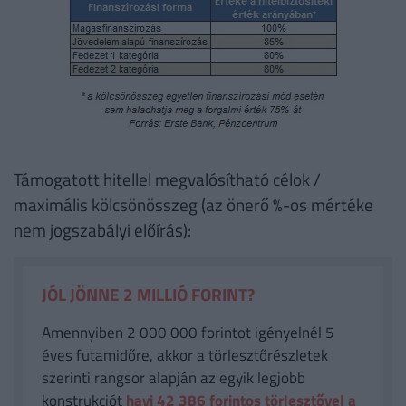
Támogatott hitellel megvalósítható célok /
maximális kölcsönösszeg (az önerő %-os mértéke
nem jogszabályi előírás):
JÓL JÖNNE 2 MILLIÓ FORINT?
Amennyiben 2 000 000 forintot igényelnél 5
éves futamidőre, akkor a törlesztőrészletek
szerinti rangsor alapján az egyik legjobb
konstrukciót
havi 42 386
forintos törlesztővel a