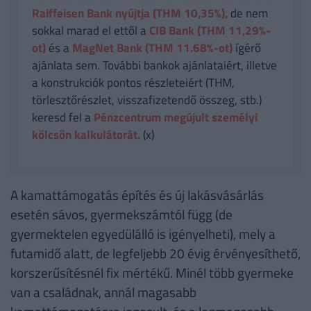
Raiffeisen Bank nyújtja (THM 10,35%),
de nem
sokkal marad el ettől a
CIB Bank (THM 11,29%-
ot)
és a
MagNet Bank (THM 11.68%-ot)
ígérő
ajánlata sem. További bankok ajánlataiért, illetve
a konstrukciók pontos részleteiért (THM,
törlesztőrészlet, visszafizetendő összeg, stb.)
keresd fel a
Pénzcentrum megújult személyi
kölcsön kalkulátorát.
(x)
A kamattámogatás építés és új lakásvásárlás
esetén sávos, gyermekszámtól függ (de
gyermektelen egyedülálló is igényelheti), mely a
futamidő alatt, de legfeljebb 20 évig érvényesíthető,
korszerűsítésnél fix mértékű. Minél több gyermeke
van a családnak, annál magasabb