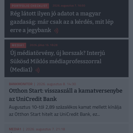
2026. augusztus 7. 16:50
PORTFOLIO CHECKLIST
Rég látott ilyen jó adatot a magyar
gazdaság: már csak az a kérdés, mit lép
erre a jegybank
2026. július 16. 18:28
MEDIA1
Új médiatörvény, új korszak? Interjú
Sükösd Miklós médiaprofesszorral
(Media1)
BANKMONITOR
| 2026. augusztus 8. 14:30
Otthon Start: visszaszáll a kamatversenybe
az UniCredit Bank
Augusztus 10-tól 2,89 százalékos kamat mellett kínálja
az Otthon Start hitelt az UniCredit Bank, ez...
MEDIA1
| 2026. augusztus 7. 21:18