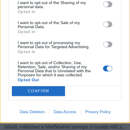
Majdnem 3 millió forint volt idén június közepéig az
I want to opt-out of the Sharing of my
personal data.
igényelt személyi kölcsönök átlagösszege.
Opted In
I want to opt-out of the Sale of my
Personal Data.
Opted In
I want to opt-out of processing my
Personal Data for Targeted Advertising.
Opted In
I want to opt-out of Collection, Use,
Retention, Sale, and/or Sharing of my
Personal Data that Is Unrelated with the
Purposes for which it was collected.
Opted Out
CONFIRM
Hihetetlen kiskapu a magyar lakáshiteleknél:
milliókat spórolhatsz ezzel az elfeledett
módszerrel
Data Deletion
Data Access
Privacy Policy
A magyar lakáshitel-állomány egy év alatt ötödével
bővült, miközben a hitelfelvétel szerepe is tovább nőtt a