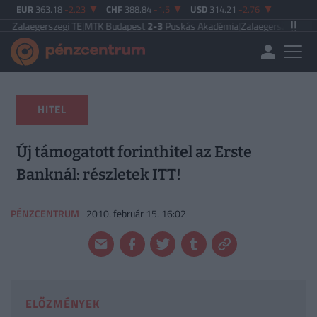
EUR
363.18
-2.23
CHF
388.84
-1.5
USD
314.21
-2.76
zegi TE
|
MTK Budapest
2-3
Puskás Akadémia
|
Zalaegerszegi TE
5-2
Paksi FC
HITEL
Új támogatott forinthitel az Erste
Banknál: részletek ITT!
PÉNZCENTRUM
2010. február 15. 16:02
ELŐZMÉNYEK