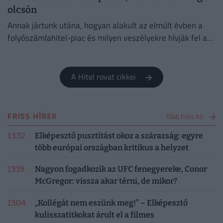
olcsón
Annak jártunk utána, hogyan alakult az elmúlt évben a
folyószámlahitel-piac és milyen veszélyekre hívják fel a
figyelmet a bankok és a szakértők.
A Hitel rovat cikkei
FRISS HÍREK
Több friss hír
13:32
Elképesztő pusztítást okoz a szárazság: egyre
több európai országban kritikus a helyzet
13:19
Nagyon fogadkozik az UFC fenegyereke, Conor
McGregor: vissza akar térni, de mikor?
13:04
„Kollégát nem eszünk meg!” – Elképesztő
kulisszatitkokat árult el a filmes