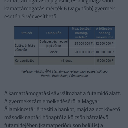
kamattámogatásra jogosult, és a legmagasabb
kamattámogatás mérték 6 (vagy több) gyermek
esetén érvényesíthető.
A kamattámogatási sáv változhat a futamidő alatt.
A gyermekszám emelkedéséről a Magyar
Államkincstár értesíti a bankot, majd az ezt követő
második naptári hónaptól a kölcsön hátralévő
futamidejében (kamatperióduson belül is) a