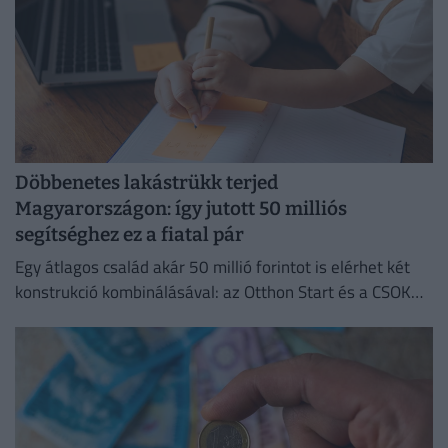
Döbbenetes lakástrükk terjed
Magyarországon: így jutott 50 milliós
segítséghez ez a fiatal pár
Egy átlagos család akár 50 millió forintot is elérhet két
konstrukció kombinálásával: az Otthon Start és a CSOK
Plusz együtt jóval kedvezőbb feltételeket kínál.