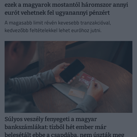
ezek a magyarok mostantól háromszor annyi
eurót vehetnek fel ugyanannyi pénzért
A magasabb limit révén kevesebb tranzakcióval,
kedvezőbb feltételekkel lehet euróhoz jutni.
Súlyos veszély fenyegeti a magyar
bankszámlákat: tízből hét ember már
belesétált ebbe a csapdába, nem úszták meg