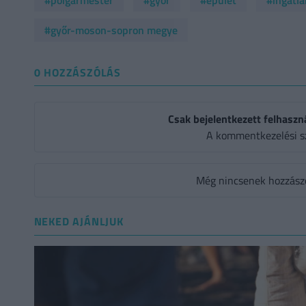
#polgármester
#győr
#épület
#ingatla
#győr-moson-sopron megye
0 HOZZÁSZÓLÁS
Csak bejelentkezett felhaszn
A kommentkezelési s
Még nincsenek hozzászól
NEKED AJÁNLJUK