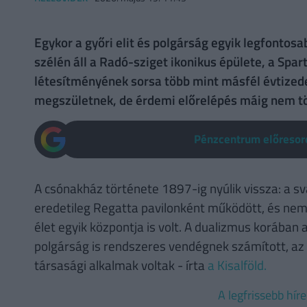
Egykor a győri elit és polgárság egyik legfontos
szélén áll a Radó-sziget ikonikus épülete, a Spar
létesítményének sorsa több mint másfél évtizede 
megszületnek, de érdemi előrelépés máig nem tö
Pénzcentrum előresoro
A csónakház története 1897-ig nyúlik vissza: a s
eredetileg Regatta pavilonként működött, és nem
élet egyik központja is volt. A dualizmus korában a
polgárság is rendszeres vendégnek számított, a
társasági alkalmak voltak - írta
a Kisalföld.
A legfrissebb hír