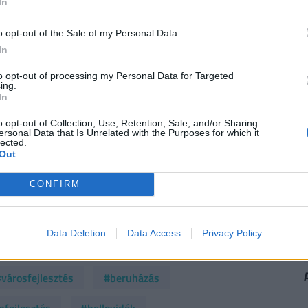
In
 az ingatlant, és újabb fejlesztési koncepciók
o opt-out of the Sale of my Personal Data.
özösségi funkciókkal. A tervezési szakasz 2023-
In
ovábbra sem indult el.
to opt-out of processing my Personal Data for Targeted
trukció már milliárdos nagyságrendű forrást
ing.
In
s bizonytalan. A legutóbbi hírek 2025 októberében
o opt-out of Collection, Use, Retention, Sale, and/or Sharing
Nyúl Zoltánt, az Építési és Közlekedési
ersonal Data that Is Unrelated with the Purposes for which it
lected.
ávid miniszteri biztost szemrevételezte Győr
Out
s-csónakházat. Akkor már milliárdos költségekről
CONFIRM
b Rába ETO, ma Győri Vízügy-Spartacus Evezős
31 Fortepan/ Fotó adományozó: Schermann Ákos
Data Deletion
Data Access
Privacy Policy
városfejlesztés
#beruházás