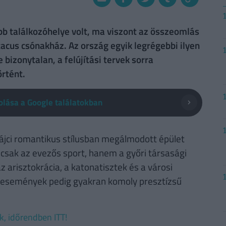
abb találkozóhelye volt, ma viszont az összeomlás
tacus csónakház. Az ország egyik legrégebbi ilyen
bizonytalan, a felújítási tervek sorra
rtént.
lása a Google találatokban
vájci romantikus stílusban megálmodott épület
csak az evezős sport, hanem a győri társasági
z arisztokrácia, a katonatisztek és a városi
z események pedig gyakran komoly presztízsű
ek, időrendben ITT!