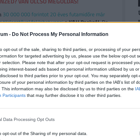
ÉNZED? VAN OLCSÓ MEGOLDÁS!
a
30 000 000 forintot 20 éves futamidőre már
törlesztővel fel lehet venni
a
K&H Banknál.
De
k ajánlata sem:
az UniCredit Banknál 6,78%, az
rum -
Do Not Process My Personal Information
 a MagNet Banknál 7,02%.
Érdemes még megnézni
és egyedi kalkulációt végezni, saját preferenciáink
to opt-out of the sale, sharing to third parties, or processing of your per
e. Ehhez keresd fel a
Pénzcentrum kalkulátorát.
formation for targeted advertising by us, please use the below opt-out s
r selection. Please note that after your opt-out request is processed y
eing interest-based ads based on personal information utilized by us or
disclosed to third parties prior to your opt-out. You may separately opt-
losure of your personal information by third parties on the IAB’s list of
 is készült, de a megvalósítás rendre elmaradt.
. This information may also be disclosed by us to third parties on the
IA
rkányhajó Club költözött az épületbe, ám a
Participants
that may further disclose it to other third parties.
elkezésre a teljes rekonstrukcióhoz.
ről beszéltek: sport- és kulturális központot,
l Data Processing Opt Outs
ítottak volna az épületben, ám a kivitelezés nem
is meghirdetésre került, az állapota ekkorra
o opt-out of the Sharing of my personal data.