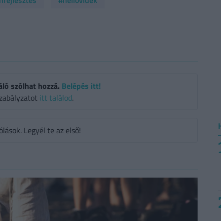
nfejlesztés
#hellovidék
áló szólhat hozzá.
Belépés itt!
zabályzatot
itt találod
.
ások. Legyél te az első!