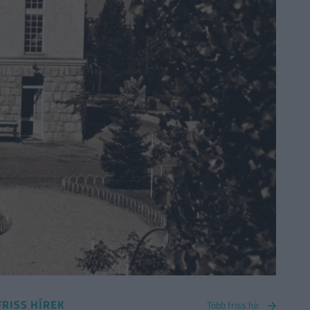
FRISS HÍREK
Több friss hír