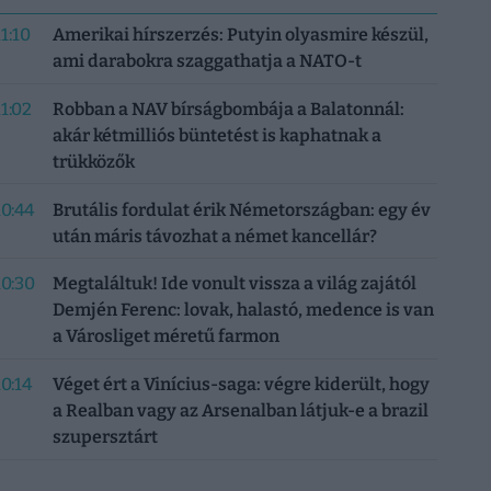
11:10
Amerikai hírszerzés: Putyin olyasmire készül,
ami darabokra szaggathatja a NATO-t
11:02
Robban a NAV bírságbombája a Balatonnál:
akár kétmilliós büntetést is kaphatnak a
trükközők
10:44
Brutális fordulat érik Németországban: egy év
után máris távozhat a német kancellár?
10:30
Megtaláltuk! Ide vonult vissza a világ zajától
Demjén Ferenc: lovak, halastó, medence is van
a Városliget méretű farmon
10:14
Véget ért a Vinícius-saga: végre kiderült, hogy
a Realban vagy az Arsenalban látjuk-e a brazil
szupersztárt