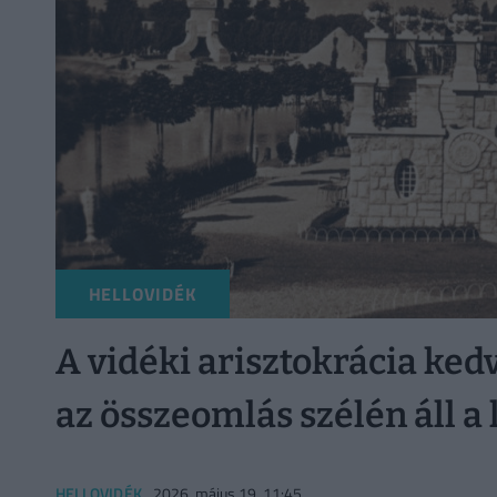
HELLOVIDÉK
A vidéki arisztokrácia ked
az összeomlás szélén áll 
HELLOVIDÉK
2026. május 19. 11:45