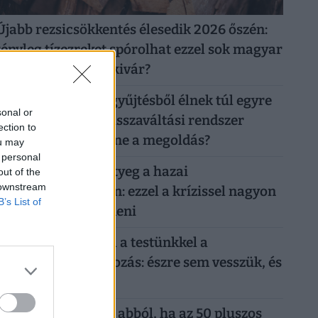
Újabb rezsicsökkentés élesedik 2026 őszén:
tényleg tízezreket spórolhat ezzel sok magyar
háztulaj, aki most kivár?
50 forintos palackgyűjtésből élnek túl egyre
sonal or
többen: tényleg a visszaváltási rendszer
ection to
megszüntetése lenne a megoldás?
ou may
 personal
Időzített bomba ketyeg a hazai
out of the
 downstream
nyugdíjrendszerben: ezzel a krízissel nagyon
B’s List of
nehéz lesz mit kezdeni
Sokkoló, mit művel a testünkkel a
mindennapi mobilozás: észre sem vesszük, és
máris kész a baj
Komoly baj is lehet abból, ha az 50 pluszos