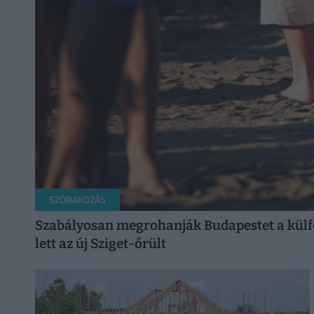
SZÓRAKOZÁS
Szabályosan megrohanják Budapestet a külfö
lett az új Sziget-őrült