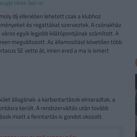
oogle Hírek-ben is!
oly díj ellenében lehetett csak a klubhoz
seményeket és regattákat szerveztek. A csónakház
 város egyik legjobb kilátópontjának számított. A
esen megváltozott. Az államosítást követően több
rtacus SE vette át, innen ered a ma is ismert
ület állagának: a karbantartások elmaradtak, a
bontásra került. A rendszerváltás után tovább
ások miatt a fenntartás is gondot okozott.