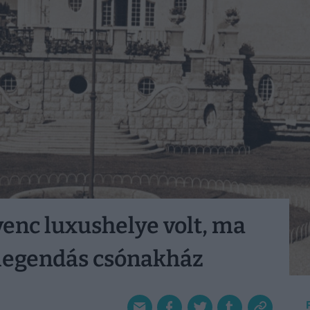
venc luxushelye volt, ma
a legendás csónakház