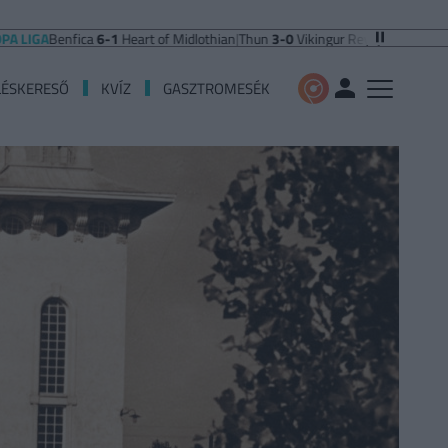
enfica
6-1
Heart of Midlothian
|
Thun
3-0
Vikingur Reykjavik
|
PAOK Saloniki
0-
LÉSKERESŐ
KVÍZ
GASZTROMESÉK