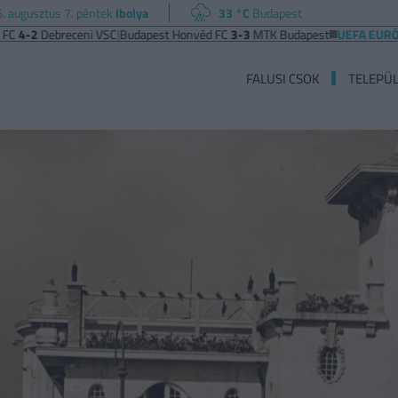
. augusztus 7. péntek
Ibolya
33 °C
Budapest
breceni VSC
|
Budapest Honvéd FC
3-3
MTK Budapest
UEFA EURÓPA LIGA
B
FALUSI CSOK
TELEPÜ