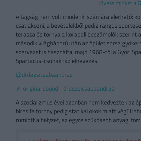
Kövess minket a G
A tagság nem volt mindenki számára elérhető: kom
csatlakozni, a bevételekből pedig rangos sporte
terasza és tornya a korabeli beszámolók szerint a
második világháború után az épület sorsa gyöker
szervezet is használta, majd 1968-tól a Győri Spa
Spartacus-csónakház elnevezés.
@drdezsicsabaandras
♬ original sound - drdezsicsabaandras
A szocializmus évei azonban nem kedveztek az ép
híres fa torony pedig statikai okok miatt végül le
romlott a helyzet, az egyre szűkösebb anyagi forr