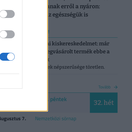
magyarok lemondanak erről a nyáron:
könnyen rámehet az egészségük is
ERRŐL NE MARADJ LE!
Letarolták az európai kiskereskedelmet: már
minden második megvásárolt termék ebbe a
kategóriába tartozik
A saját márkás termékek népszerűsége töretlen.
NAPTÁR
Tovább
2026. augusztus 7. péntek
32. hét
Ibolya
Augusztus 7.
Nemzetközi sörnap