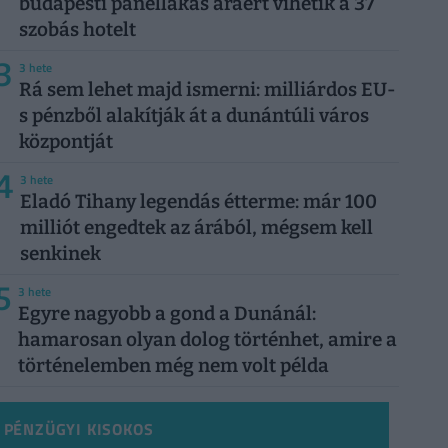
budapesti panellakás áráért vihetik a 37
szobás hotelt
3
3 hete
Rá sem lehet majd ismerni: milliárdos EU-
s pénzből alakítják át a dunántúli város
központját
4
3 hete
Eladó Tihany legendás étterme: már 100
milliót engedtek az árából, mégsem kell
senkinek
5
3 hete
Egyre nagyobb a gond a Dunánál:
hamarosan olyan dolog történhet, amire a
történelemben még nem volt példa
PÉNZÜGYI KISOKOS