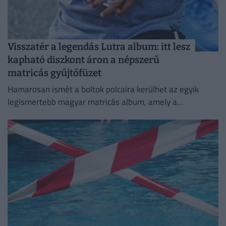
Visszatér a legendás Lutra album: itt lesz
kapható diszkont áron a népszerű
matricás gyűjtőfüzet
Hamarosan ismét a boltok polcaira kerülhet az egyik
legismertebb magyar matricás album, amely a
kilencvenes évek elején gyerekek ezreinek szerzett
felejthetetlen élményeket.