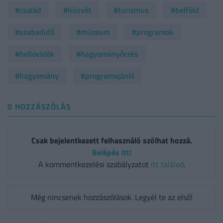
#család
#húsvét
#turizmus
#belföld
#szabadidő
#múzeum
#programok
#hellovidék
#hagyományőrzés
#hagyomány
#programajánló
0 HOZZÁSZÓLÁS
Csak bejelentkezett felhasználó szólhat hozzá.
Belépés itt!
A kommentkezelési szabályzatot
itt találod
.
Még nincsenek hozzászólások. Legyél te az első!