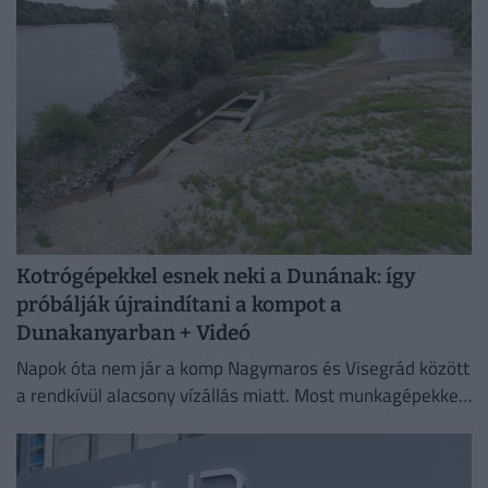
szülő gondosan neveli, a kicsi pedig...
Kotrógépekkel esnek neki a Dunának: így
próbálják újraindítani a kompot a
Dunakanyarban + Videó
Napok óta nem jár a komp Nagymaros és Visegrád között
a rendkívül alacsony vízállás miatt. Most munkagépekkel
mélyítik a medret a kompkikötőnél, hogy ismét
biztonságosan...