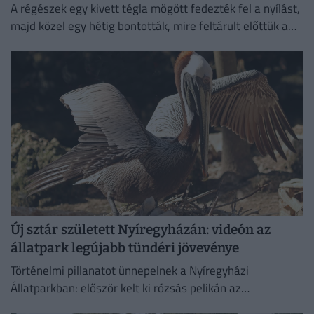
A régészek egy kivett tégla mögött fedezték fel a nyílást,
majd közel egy hétig bontották, mire feltárult előttük a
különös temetkezési hely.
Új sztár született Nyíregyházán: videón az
állatpark legújabb tündéri jövevénye
Történelmi pillanatot ünnepelnek a Nyíregyházi
Állatparkban: először kelt ki rózsás pelikán az
intézményben. A július 4-én született fiókát mindkét