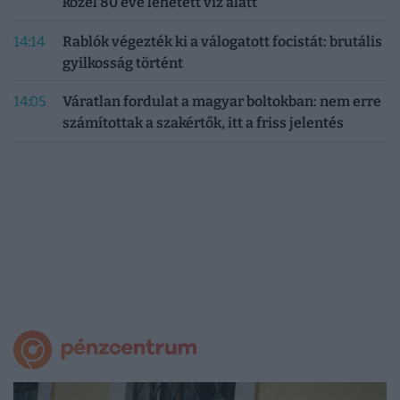
közel 80 éve lehetett víz alatt
14:14
Rablók végezték ki a válogatott focistát: brutális
gyilkosság történt
14:05
Váratlan fordulat a magyar boltokban: nem erre
számítottak a szakértők, itt a friss jelentés