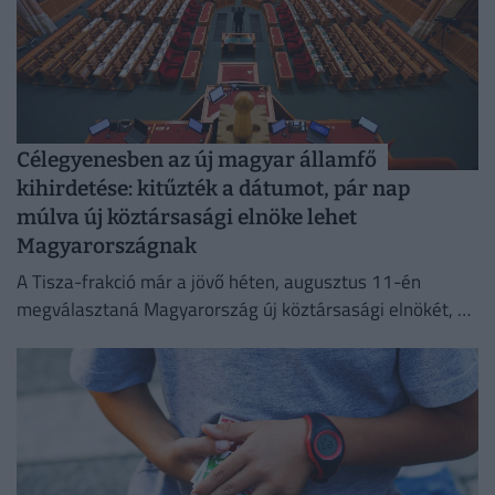
Célegyenesben az új magyar államfő
kihirdetése: kitűzték a dátumot, pár nap
múlva új köztársasági elnöke lehet
Magyarországnak
A Tisza-frakció már a jövő héten, augusztus 11-én
megválasztaná Magyarország új köztársasági elnökét, az
erről szóló indítványt szerdán be is nyújtották az
Országgyűlésnek.