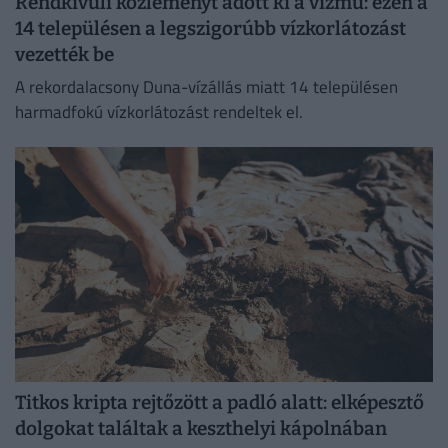
Rendkívüli közleményt adott ki a vízmű: ezen a
14 településen a legszigorúbb vízkorlátozást
vezették be
A rekordalacsony Duna-vízállás miatt 14 településen
harmadfokú vízkorlátozást rendeltek el.
Titkos kripta rejtőzött a padló alatt: elképesztő
dolgokat találtak a keszthelyi kápolnában