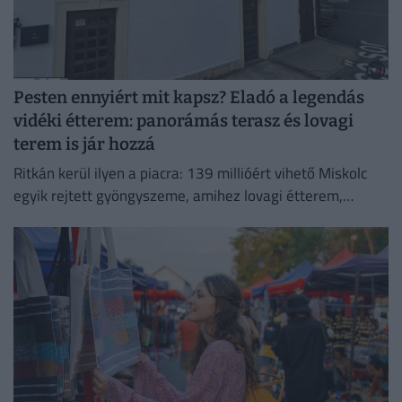
Pesten ennyiért mit kapsz? Eladó a legendás
vidéki étterem: panorámás terasz és lovagi
terem is jár hozzá
Ritkán kerül ilyen a piacra: 139 millióért vihető Miskolc
egyik rejtett gyöngyszeme, amihez lovagi étterem,
titokzatos pince és városi panoráma is jár.