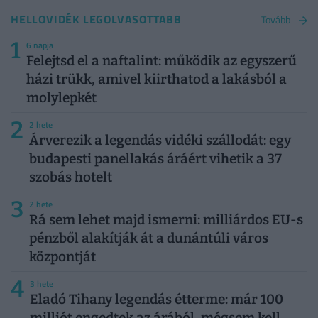
HELLOVIDÉK LEGOLVASOTTABB
Tovább
1
6 napja
Felejtsd el a naftalint: működik az egyszerű
házi trükk, amivel kiirthatod a lakásból a
molylepkét
2
2 hete
Árverezik a legendás vidéki szállodát: egy
budapesti panellakás áráért vihetik a 37
szobás hotelt
3
2 hete
Rá sem lehet majd ismerni: milliárdos EU-s
pénzből alakítják át a dunántúli város
központját
4
3 hete
Eladó Tihany legendás étterme: már 100
milliót engedtek az árából, mégsem kell