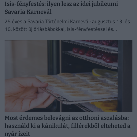
Isis-fényfestés: ilyen lesz az idei jubileumi
Savaria Karnevál
25 éves a Savaria Történelmi Karnevál: augusztus 13. és
16. között új óriásbábokkal, Isis-fényfestéssel és
izgalmas programokkal népesül be Szombathely
belvárosa.
Most érdemes belevágni az otthoni aszalásba:
használd ki a kánikulát, fillérekből elteheted a
nyár ízeit