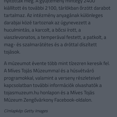
nyitották meg. A gyűjtemény mintegy 2400
kiállított és további 2100, tárlókban őrzött darabot
tartalmaz. Az intézmény anyagának különleges
darabjai közé tartoznak az úgynevezett a
huculmintás, a karcolt, a bőcsi írott, a
viaszlevonatos, a temperával festett, a patkolt, a
mag- és szalmarátétes és a dróttal díszített
tojások.
A múzeumot évente több mint tízezren keresik fel.
A Míves Tojás Múzeummal és a húsvétváró
programokkal, valamint a verseny részleteivel
kapcsolatban további információk olvashatók a
tojasmuzeum.hu honlapon és a Míves Tojás
Múzeum Zengővárkony Facebook-oldalon.
Címlapkép: Getty Images