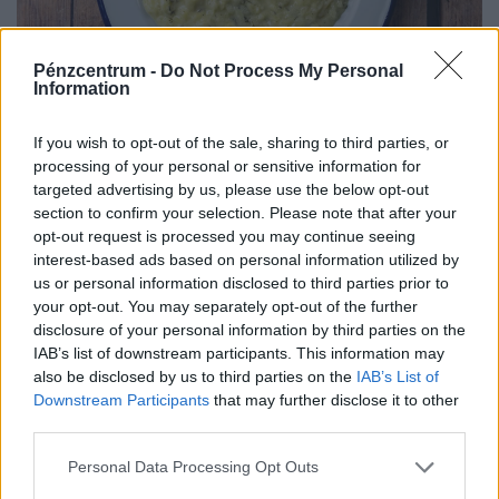
Pénzcentrum -
Do Not Process My Personal
Information
A nyár fejedelmi tökfőzeléke, ami egészen más,
mint a menzai: erdélyi csomboros, küküllői
If you wish to opt-out of the sale, sharing to third parties, or
tojásfasírttal
processing of your personal or sensitive information for
targeted advertising by us, please use the below opt-out
Nagy kultúrtörténeti mesét azért nem is kerítek köré:
section to confirm your selection. Please note that after your
amióta világ a világ, és terem a tök, tájegységtől
opt-out request is processed you may continue seeing
függetlenül annyi háziasszony esküszik a saját
interest-based ads based on personal information utilized by
módszerére.
us or personal information disclosed to third parties prior to
your opt-out. You may separately opt-out of the further
disclosure of your personal information by third parties on the
IAB’s list of downstream participants. This information may
also be disclosed by us to third parties on the
IAB’s List of
Downstream Participants
that may further disclose it to other
third parties.
Personal Data Processing Opt Outs