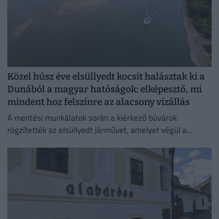
Közel húsz éve elsüllyedt kocsit halásztak ki a
Dunából a magyar hatóságok: elképesztő, mi
mindent hoz felszínre az alacsony vízállás
A mentési munkálatok során a kiérkező búvárok
rögzítették az elsüllyedt járművet, amelyet végül a
műszaki mentő csörlőjének segítségével vontattak ki a
partra.