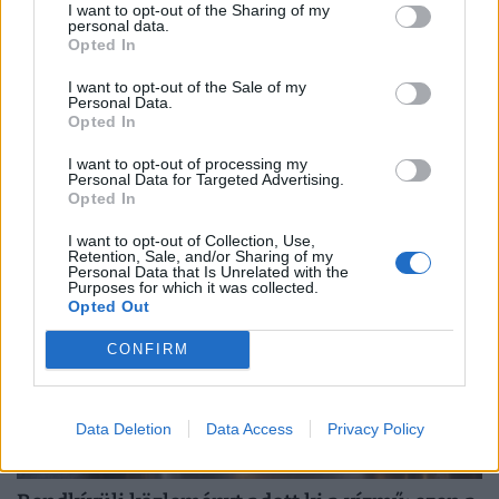
I want to opt-out of the Sharing of my
personal data.
Opted In
Felejtsd el a naftalint: működik az egyszerű
házi trükk, amivel kiirthatod a lakásból a
I want to opt-out of the Sale of my
Personal Data.
molylepkét
Opted In
Itt az őrült kánikula, csukod az ajtót-ablakot, mégis
I want to opt-out of processing my
folyton repked valami? Lehet, hogy molylepkék
Personal Data for Targeted Advertising.
Opted In
szaporodtak el – de melyikkel van dolgunk, és hogyan
szabadulhatsz meg...
I want to opt-out of Collection, Use,
Retention, Sale, and/or Sharing of my
Personal Data that Is Unrelated with the
Purposes for which it was collected.
Opted Out
CONFIRM
Data Deletion
Data Access
Privacy Policy