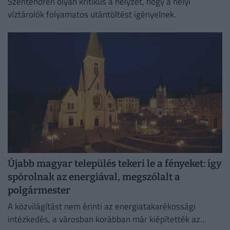
Szentendrén olyan kritikus a helyzet, hogy a helyi
víztárolók folyamatos utántöltést igényelnek.
Újabb magyar település tekeri le a fényeket: így
spórolnak az energiával, megszólalt a
polgármester
A közvilágítást nem érinti az energiatakarékossági
intézkedés, a városban korábban már kiépítették az