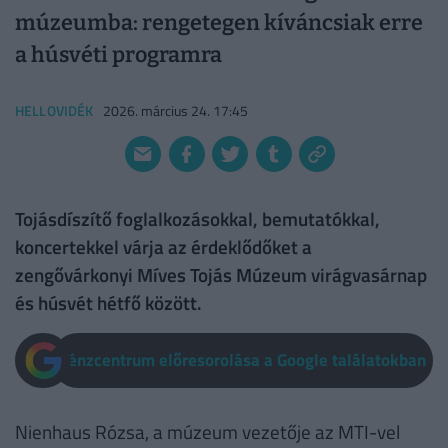
múzeumba: rengetegen kíváncsiak erre
a húsvéti programra
HELLOVIDÉK
2026. március 24. 17:45
Tojásdíszítő foglalkozásokkal, bemutatókkal,
koncertekkel várja az érdeklődőket a
zengővárkonyi Míves Tojás Múzeum virágvasárnap
és húsvét hétfő között.
Pénzcentrum előresorolása a Google találatokban
Nienhaus Rózsa, a múzeum vezetője az MTI-vel