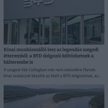
Kínai munkásszálló lesz az legendás szegedi
étteremből: a BYD dolgozói költözhetnek a
bálterembe is
A szegedi Kék Csillagban már nem esküvőkre főznek:
kínai szakácsok készítik az ételt a BYD dolgozóinak, az
egykori bálteremből és más helyiségekből pedig
munkásszállás lehet.