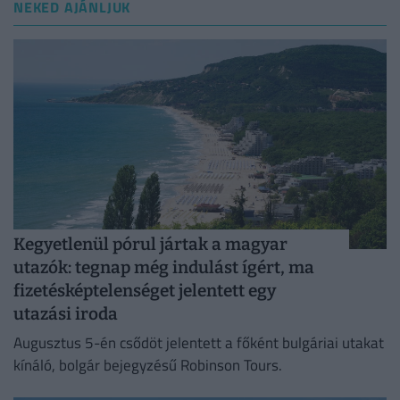
NEKED AJÁNLJUK
Kegyetlenül pórul jártak a magyar
utazók: tegnap még indulást ígért, ma
fizetésképtelenséget jelentett egy
utazási iroda
Augusztus 5-én csődöt jelentett a főként bulgáriai utakat
kínáló, bolgár bejegyzésű Robinson Tours.