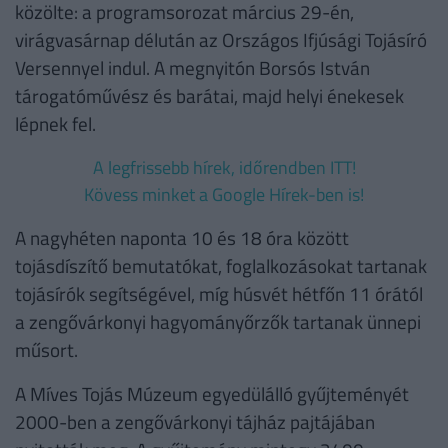
közölte: a programsorozat március 29-én,
virágvasárnap délután az Országos Ifjúsági Tojásíró
Versennyel indul. A megnyitón Borsós István
tárogatóművész és barátai, majd helyi énekesek
lépnek fel.
A legfrissebb hírek, időrendben ITT!
Kövess minket a Google Hírek-ben is!
A nagyhéten naponta 10 és 18 óra között
tojásdíszítő bemutatókat, foglalkozásokat tartanak
tojásírók segítségével, míg húsvét hétfőn 11 órától
a zengővárkonyi hagyományőrzők tartanak ünnepi
műsort.
A Míves Tojás Múzeum egyedülálló gyűjteményét
2000-ben a zengővárkonyi tájház pajtájában