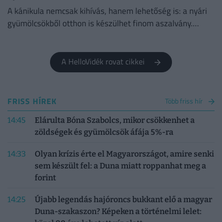
A kánikula nemcsak kihívás, hanem lehetőség is: a nyári
gyümölcsökből otthon is készülhet finom aszalvány.
Mutatjuk az eszközöket, árakat és tippeket.
A HelloVidék rovat cikkei
FRISS HÍREK
Több friss hír
14:45
Elárulta Bóna Szabolcs, mikor csökkenhet a
zöldségek és gyümölcsök áfája 5%-ra
14:33
Olyan krízis érte el Magyarországot, amire senki
sem készült fel: a Duna miatt roppanhat meg a
forint
14:25
Újabb legendás hajóroncs bukkant elő a magyar
Duna-szakaszon? Képeken a történelmi lelet: