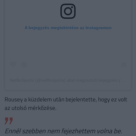
A bejegyzés megtekintése az Instagramon
NetflixSports (@netflixsports) által megosztott bejegyzés
(@netflixsports) által megosztott bejegyzés,
Rousey a küzdelem után bejelentette, hogy ez volt
az utolsó mérkőzése.
Ennél szebben nem fejezhettem volna be.