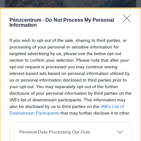
Pénzcentrum -
Do Not Process My Personal
Information
Nagytakarításba fogtak a Chelsea-nél: főhet
If you wish to opt-out of the sale, sharing to third parties, or
Xabi Alonso feje, a keret harmadát el kéne
processing of your personal or sensitive information for
küldenie
targeted advertising by us, please use the below opt-out
section to confirm your selection. Please note that after your
Xabi Alonso, a klub új vezetőedzője európai
opt-out request is processed you may continue seeing
kupaszereplés nélküli idényre készül, legalább 16
interest-based ads based on personal information utilized by
játékostól szeretne megválni.
us or personal information disclosed to third parties prior to
your opt-out. You may separately opt-out of the further
disclosure of your personal information by third parties on the
IAB’s list of downstream participants. This information may
also be disclosed by us to third parties on the
IAB’s List of
Downstream Participants
that may further disclose it to other
third parties.
Personal Data Processing Opt Outs