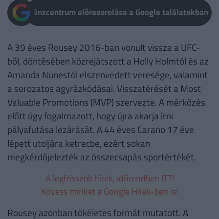
Pénzcentrum előresorolása a Google találatokban
A 39 éves Rousey 2016-ban vonult vissza a UFC-
ből, döntésében közrejátszott a Holly Holmtól és az
Amanda Nunestól elszenvedett veresége, valamint
a sorozatos agyrázkódásai. Visszatérését a Most
Valuable Promotions (MVP) szervezte. A mérkőzés
előtt úgy fogalmazott, hogy újra akarja írni
pályafutása lezárását. A 44 éves Carano 17 éve
lépett utoljára ketrecbe, ezért sokan
megkérdőjelezték az összecsapás sportértékét.
A legfrissebb hírek, időrendben ITT!
Kövess minket a Google Hírek-ben is!
Rousey azonban tökéletes formát mutatott. A