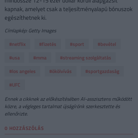
mindössze 12-15 ezer dollár körüli alapgázsit
kapnak, amelyet csak a teljesítményalapú bónuszok
egészíthetnek ki.
Címlapkép: Getty Images
#netflix
#fizetés
#sport
#bevétel
#usa
#mma
#streaming szolgáltatás
#los angeles
#ökölvívás
#sportgazdaság
#UFC
Ennek a cikknek az előkészítésében AI-asszisztens működött
közre, a végleges tartalmat újságírónk szerkesztette és
ellenőrizte.
0 HOZZÁSZÓLÁS