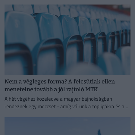
komolyan érdeklődött iránta.
Nem a végleges forma? A felcsútiak ellen
menetelne tovább a jól rajtoló MTK
A hét végéhez közeledve a magyar bajnokságban
rendeznek egy meccset - amíg várunk a topligákra és a
többi hétvégi meccsre.