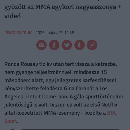
győzött az MMA egykori nagyasszonya +
videó
PÉNZCENTRUM
2026. május 17. 11:45
Ronda Rousey tíz év után tért vissza a ketrecbe,
nem gyenge teljesítménnyel: mindössze 15
másodperc alatt, egy jellegzetes karfeszítéssel
kényszerítette feladásra Gina Caranót a Los
Angeles-i Intuit Dome-ban. A gála sporttörténelmi
jelentőségű is volt, hiszen ez volt az első Netflix
által közvetített MMA-esemény - közölte a
BBC
Sport
.