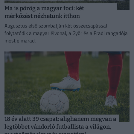
Ma is pörög a magyar foci: két
mérkőzést nézhetünk itthon
Augusztus első szombatján két összecsapással
folytatódik a magyar élvonal, a Győr és a Fradi rangadója
most elmarad.
18 év alatt 39 csapat: alighanem megvan a
legtöbbet vándorló futballista a világon,