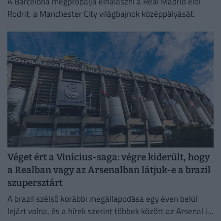
A Barcelona megpróbálja elhalászni a Real Madrid elől
Rodrit, a Manchester City világbajnok középpályását.
Véget ért a Vinícius-saga: végre kiderült, hogy
a Realban vagy az Arsenalban látjuk-e a brazil
szupersztárt
A brazil szélső korábbi megállapodása egy éven belül
lejárt volna, és a hírek szerint többek között az Arsenal is