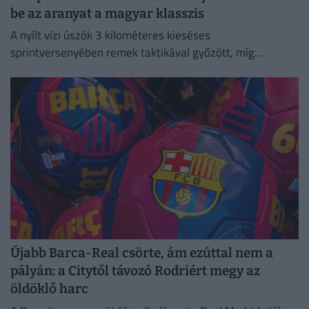
be az aranyat a magyar klasszis
A nyílt vízi úszók 3 kilométeres kieséses
sprintversenyében remek taktikával győzött, míg
Rasovszky Kristóf az ötödik helyen zárt.
Újabb Barca-Real csörte, ám ezúttal nem a
pályán: a Citytől távozó Rodriért megy az
öldöklő harc