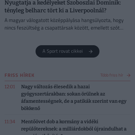
Nyugtatja a kedélyeket Szoboszlai Dominik:
tényleg belharc tört ki a Liverpoolnál?
A magyar válogatott középpályása hangsúlyozta, hogy
nincs feszültség a csapattársak között, emellett szót
ejtett a megüresedett csapatkapitány-helyettesi
tisztségről is.
A Sport rovat cikkei
FRISS HÍREK
Több friss hír
12:01
Nagy változás élesedik a hazai
gyógyszertárakban: sokan örülnek az
áfamentességnek, de a patikák szerint van egy
bökkenő
11:34
Mentőövet dob a kormány a vidéki
repülőtereknek: a milliárdokból újraindulhat a