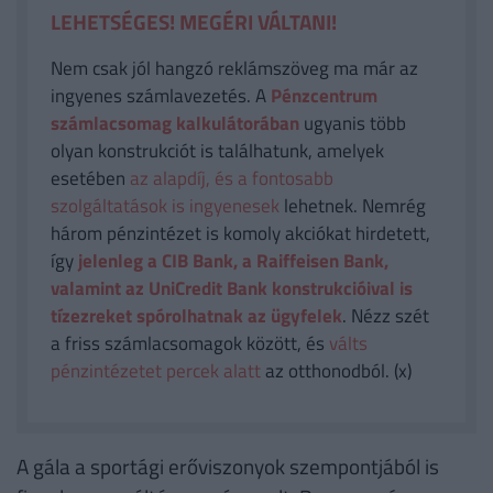
LEHETSÉGES! MEGÉRI VÁLTANI!
Nem csak jól hangzó reklámszöveg ma már az
ingyenes számlavezetés. A
Pénzcentrum
számlacsomag kalkulátorában
ugyanis több
olyan konstrukciót is találhatunk, amelyek
esetében
az alapdíj, és a fontosabb
szolgáltatások is ingyenesek
lehetnek. Nemrég
három pénzintézet is komoly akciókat hirdetett,
így
jelenleg a CIB Bank, a Raiffeisen Bank,
valamint az UniCredit Bank konstrukcióival is
tízezreket spórolhatnak az ügyfelek
. Nézz szét
a friss számlacsomagok között, és
válts
pénzintézetet percek alatt
az otthonodból. (x)
A gála a sportági erőviszonyok szempontjából is