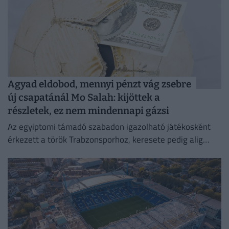
Agyad eldobod, mennyi pénzt vág zsebre
új csapatánál Mo Salah: kijöttek a
részletek, ez nem mindennapi gázsi
Az egyiptomi támadó szabadon igazolható játékosként
érkezett a török Trabzonsporhoz, keresete pedig alig
marad el attól, amit a Vörösöknél kapott évente.