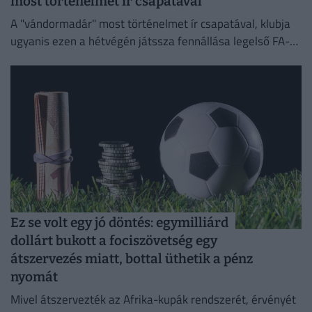
most történelmet ír csapatával
A "vándormadár" most történelmet ír csapatával, klubja
ugyanis ezen a hétvégén játssza fennállása legelső FA-
kupa-mérkőzését.
Ez se volt egy jó döntés: egymilliárd
dollárt bukott a fociszövetség egy
átszervezés miatt, bottal üthetik a pénz
nyomát
Mivel átszervezték az Afrika-kupák rendszerét, érvényét