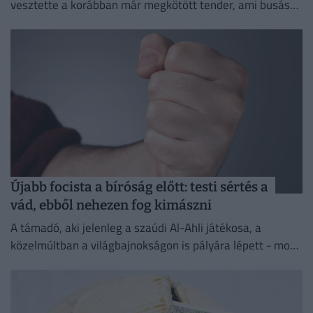
vesztette a korábban már megkötött tender, ami busás
hasznot hozhatott volna a konyhára.
Újabb focista a bíróság előtt: testi sértés a
vád, ebből nehezen fog kimászni
A támadó, aki jelenleg a szaúdi Al-Ahli játékosa, a
közelmúltban a világbajnokságon is pályára lépett - most
testi sértés miatt kell majd felelnie a törvény...