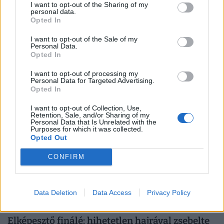
I want to opt-out of the Sharing of my
personal data.
Opted In
Több mint száz napja nem láttuk a pályán: mi
I want to opt-out of the Sale of my
lesz Carlos Alcaraz karrierjével?
Personal Data.
Opted In
Carlos Alcaraz saját bevallása szerint ugyan edzésbe állt,
de még mindig kérdéses, láthatjuk-e a szeptemberi US
I want to opt-out of processing my
Personal Data for Targeted Advertising.
Openen.
Opted In
I want to opt-out of Collection, Use,
Retention, Sale, and/or Sharing of my
Personal Data that Is Unrelated with the
Purposes for which it was collected.
Opted Out
CONFIRM
Data Deletion
Data Access
Privacy Policy
Elképesztő finálé: hihetetlen hajrával zsebelte