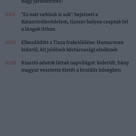
nagy járatbővítés?
11:03
“Ez már nekünk is sok”: bejelzett a
Katasztrófavédelem, tízezer helyen csaptak fel
a lángok itthon
10:56
Elkezdődött a Tisza frakcióülése: Hamarosan
kiderül, kit jelölnek köztársasági elnöknek
10:28
Riasztó adatok láttak napvilágot: kiderült, hány
magyar vesztette életét a brutális hőségben