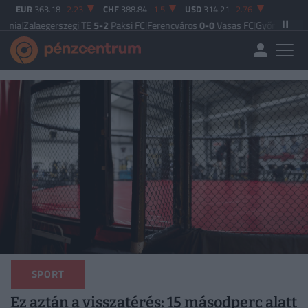
EUR
363.18
-2.23
CHF
388.84
-1.5
USD
314.21
-2.76
gerszegi TE
5-2
Paksi FC
|
Ferencváros
0-0
Vasas FC
|
Győri ETO FC
4-0
Nyíre
SPORT
Ez aztán a visszatérés: 15 másodperc alatt