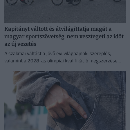
Kapitányt váltott és átvilágíttatja magát a
magyar sportszövetség: nem vesztegeti az időt
az új vezetés
A szakmai váltást a jövő évi világbajnoki szereplés,
valamint a 2028-as olimpiai kvalifikáció megszerzése
indokolja, miután a korábbi szakvezető, Dér Zsolt mindkét
posztjáról távozott.