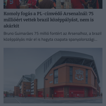
Komoly fogás a PL-címvédő Arsenalnál: 75
millióért vettek brazil középpályást, nem is
akárkit
Bruno Guimarães 75 millió fontért az Arsenalhoz, a brazil
középpályás már el is hagyta csapata spanyolországi
edzőtáborát, hogy Londonban orvosi vizsgálaton vegyen
részt.