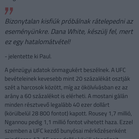
Bizonytalan kisfiúk próbálnak rátelepedni az
eseményünkre. Dana White, készülj fel, mert
ez egy hatalomátvétel!
- jelentette ki Paul.
A pénzügyi adatok önmagukért beszélnek. A UFC
bevételeinek kevesebb mint 20 százalékát osztják
szét a harcosok között, míg az ökölvívásban ez az
arány a 60 százalékot is elérheti. A mostani gálán
minden résztvevő legalább 40 ezer dollárt
(körülbelül 28 800 fontot) kapott. Rousey 1,7 millió,
Ngannou pedig 1,1 millió fontot vihetett haza. Ezzel
szemben a UFC kezdő bunyósai mérkőzésenként