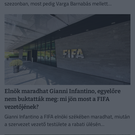
szezonban, most pedig Varga Barnabás mellett
bizonyíthat Görögországban.
Elnök maradhat Gianni Infantino, egyelőre
nem buktatták meg: mi jön most a FIFA
vezetőjének?
Gianni Infantino a FIFA elnöki székében maradhat, miután
a szervezet vezető testülete a rabati ülésén
megerősítette a támogatását.