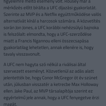
figyelemre méltó esemény volt. Rousey már a
mérkőzés előtt bírálta a UFC díjazási gyakorlatát.
Szerinte az MVP és a Netflix együttműködése valós
alternatívát kínál a harcosok számára. A közvetítés
során Jon Jones, a UFC korábbi nehézsúlyú bajnoka
is felszólalt: elmondta, hogy a UFC-szerződése
miatt a Francis Ngannou elleni összecsapása
gyakorlatilag lehetetlen, annak ellenére is, hogy
tavaly visszavonult.
A UFC nem hagyta szó nélkül a riválisai által
szervezett eseményt. Közvetlenül az adás alatt
jelentették be, hogy Conor McGregor öt év szünet
után, júliusban visszatér a ketrecbe Max Holloway
ellen. Jake Paul, az MVP társalapítója szerint ez
egyértelmű jele annak, hogy a UFC fenyegetve érzi
magát.