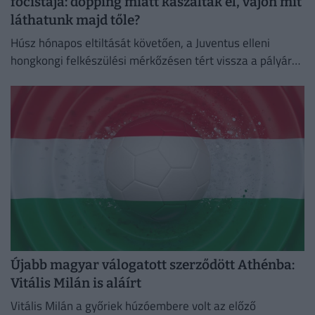
focistája: dopping miatt kaszálták el, vajon mit
láthatunk majd tőle?
Húsz hónapos eltiltását követően, a Juventus elleni
hongkongi felkészülési mérkőzésen tért vissza a pályára
a Chelsea ukrán támadója, Mihajlo Mudrik.
Újabb magyar válogatott szerződött Athénba:
Vitális Milán is aláírt
Vitális Milán a győriek húzóembere volt az előző