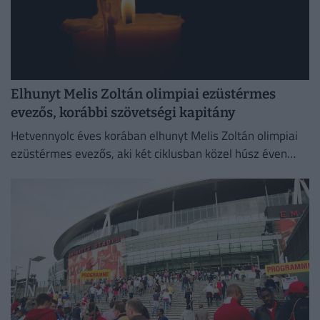
Elhunyt Melis Zoltán olimpiai ezüstérmes
evezős, korábbi szövetségi kapitány
Hetvennyolc éves korában elhunyt Melis Zoltán olimpiai
ezüstérmes evezős, aki két ciklusban közel húsz éven
keresztül volt szövetségi kapitány.