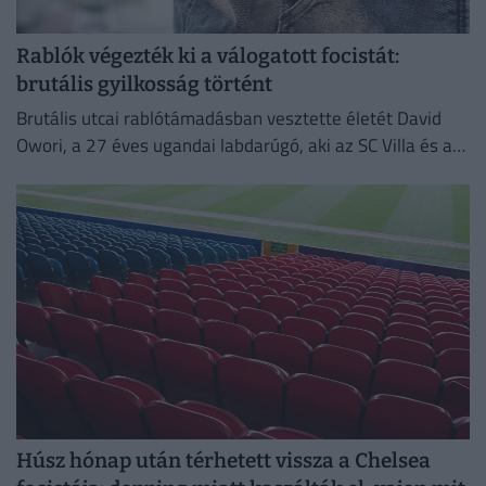
Rablók végezték ki a válogatott focistát:
brutális gyilkosság történt
Brutális utcai rablótámadásban vesztette életét David
Owori, a 27 éves ugandai labdarúgó, aki az SC Villa és a
nemzeti válogatott meghatározó játékosa volt.
Húsz hónap után térhetett vissza a Chelsea