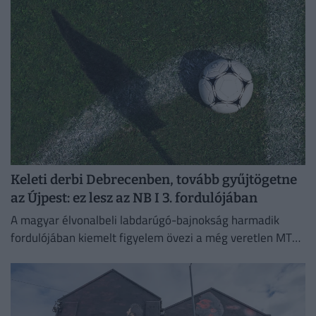
Keleti derbi Debrecenben, tovább gyűjtögetne
az Újpest: ez lesz az NB I 3. fordulójában
A magyar élvonalbeli labdarúgó-bajnokság harmadik
fordulójában kiemelt figyelem övezi a még veretlen MTK
meccsét, emellett Kisvárdán az Újpest is pályára lép.