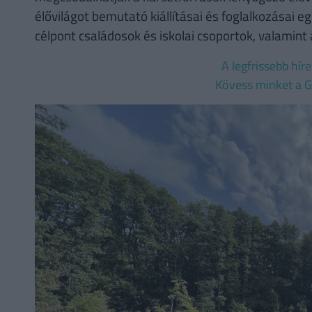
élővilágot bemutató kiállításai és foglalkozásai egé
célpont családosok és iskolai csoportok, valamint 
A legfrissebb hír
Kövess minket a G