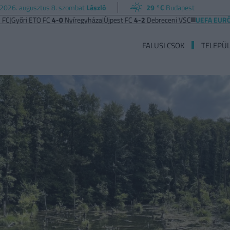
2026. augusztus 8. szombat
László
29 °C
Budapest
ETO FC
4-0
Nyíregyháza
|
Újpest FC
4-2
Debreceni VSC
UEFA EURÓPA LIGA
Be
FALUSI CSOK
TELEPÜ