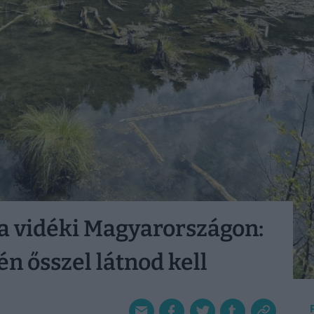
a vidéki Magyarországon:
én ősszel látnod kell