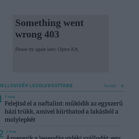
HELLOVIDÉK LEGOLVASOTTABB
Tovább
1
1 hete
Felejtsd el a naftalint: működik az egyszerű
házi trükk, amivel kiirthatod a lakásból a
molylepkét
2
2 hete
Árverezik a legendás vidéki szállodát: egy