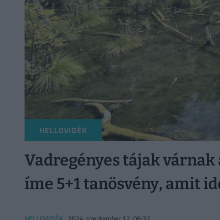
HELLOVIDÉK
Vadregényes tájak várnak 
íme 5+1 tanösvény, amit id
HELLOVIDÉK
2024. szeptember 12. 06:32