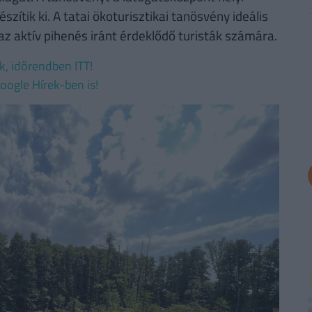
szítik ki. A tatai ökoturisztikai tanösvény ideális
az aktív pihenés iránt érdeklődő turisták számára.
ek, időrendben ITT!
oogle Hírek-ben is!