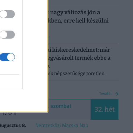
Döntött a kormány: nagy változás jön a
háziorvosi rendelőkben, erre kell készülni
ERRŐL NE MARADJ LE!
Letarolták az európai kiskereskedelmet: már
minden második megvásárolt termék ebbe a
kategóriába tartozik
A saját márkás termékek népszerűsége töretlen.
NAPTÁR
Tovább
2026. augusztus 8. szombat
32. hét
László
Augusztus 8.
Nemzetközi Macska Nap