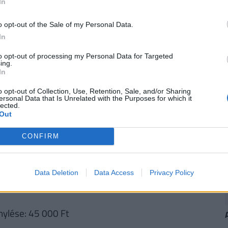
In
o opt-out of the Sale of my Personal Data.
In
 Ft
to opt-out of processing my Personal Data for Targeted
ing.
In
o opt-out of Collection, Use, Retention, Sale, and/or Sharing
rmek) 5 600 Ft
ersonal Data that Is Unrelated with the Purposes for which it
lected.
 700 Ft/fő
Out
CONFIRM
őtől 2 kísérő ingyenesen beléphet)
400 Ft/fő
Data Deletion
Data Access
Privacy Policy
nylése: 45 000 Ft