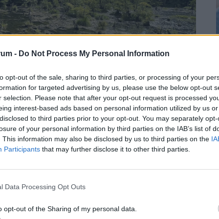
rum -
Do Not Process My Personal Information
to opt-out of the sale, sharing to third parties, or processing of your per
formation for targeted advertising by us, please use the below opt-out s
r selection. Please note that after your opt-out request is processed y
eing interest-based ads based on personal information utilized by us or
disclosed to third parties prior to your opt-out. You may separately opt-
losure of your personal information by third parties on the IAB’s list of
. This information may also be disclosed by us to third parties on the
IA
Participants
that may further disclose it to other third parties.
t mellett lévő büfében falatozhatnak vagy ihatnak
l Data Processing Opt Outs
nk, egyáltalán nem kell mélyen a zsebünkbe nyúlni,
o opt-out of the Sharing of my personal data.
enüről választanánk valami harapnivalót.