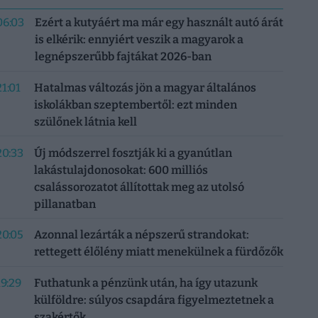
06:03
Ezért a kutyáért ma már egy használt autó árát
is elkérik: ennyiért veszik a magyarok a
legnépszerűbb fajtákat 2026-ban
21:01
Hatalmas változás jön a magyar általános
iskolákban szeptembertől: ezt minden
szülőnek látnia kell
20:33
Új módszerrel fosztják ki a gyanútlan
lakástulajdonosokat: 600 milliós
csalássorozatot állítottak meg az utolsó
pillanatban
20:05
Azonnal lezárták a népszerű strandokat:
rettegett élőlény miatt menekülnek a fürdőzők
19:29
Futhatunk a pénzünk után, ha így utazunk
külföldre: súlyos csapdára figyelmeztetnek a
szakértők