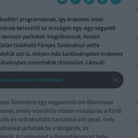
zabadtéri programoknak, így érdemes most
vágnának keresztül az országon egy-egy nagyobb
y nemzeti parkokat megcélozniuk, hiszen
Tatán található Fényes Tanösvényt vette
éztük azt is, milyen más tanösvényeket érdemes
látványban szeretnénk részesülni. Lássuk!
lása a Google találatokban
Fényes Tanösvény egy negyvenhárom állomással
tvonal, amely interaktív módon mutatja be a fürdő
tív és szórakoztató turisztikai attrakció, mely
sónakkal járhatják be a látogatók, és
lágát. A tanösvényt a látogatóközpont helyi