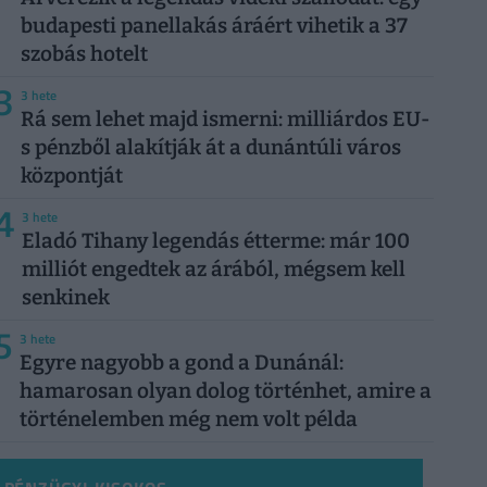
budapesti panellakás áráért vihetik a 37
szobás hotelt
3
3 hete
Rá sem lehet majd ismerni: milliárdos EU-
s pénzből alakítják át a dunántúli város
központját
4
3 hete
Eladó Tihany legendás étterme: már 100
milliót engedtek az árából, mégsem kell
senkinek
5
3 hete
Egyre nagyobb a gond a Dunánál:
hamarosan olyan dolog történhet, amire a
történelemben még nem volt példa