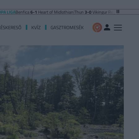
nfica
6-1
Heart of Midlothian
|
Thun
3-0
Vikingur Reykjavik
|
PAOK Saloniki
0-
LÉSKERESŐ
KVÍZ
GASZTROMESÉK