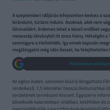
A szeptemberi időjárás kifejezetten kedvez a s
kirándulni, túrázni indulni. Azoknak, akik nem 
látnivalóért, érdemes lehet a közeli erdőket vag
meseszép látványból itt sincs hiány. Hétvégén a 
szemügyre a HelloVidék, így ennek kapcsán megn
meglátogatni még idén ősszel, ha felejthetetlen 
Pénzcentrum előresoro
Az egész évben, szezonon kívül is látogatható 
rendelkező, 1,5 kilométer hosszú ökoturisztikai ú
területének természeti kincseit. Egyszerre informa
bővelkedik kalandokban: önállóan, kötélhídon és c
megcsodálhatják a karsztforrások lenyűgöző élővi