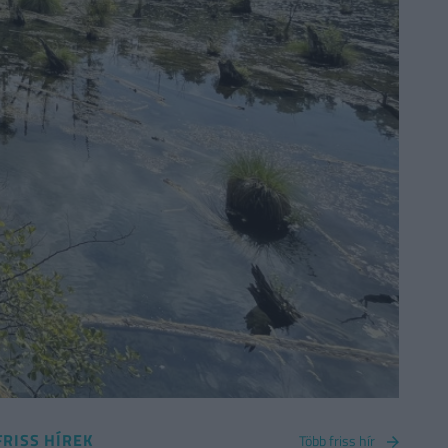
FRISS HÍREK
Több friss hír