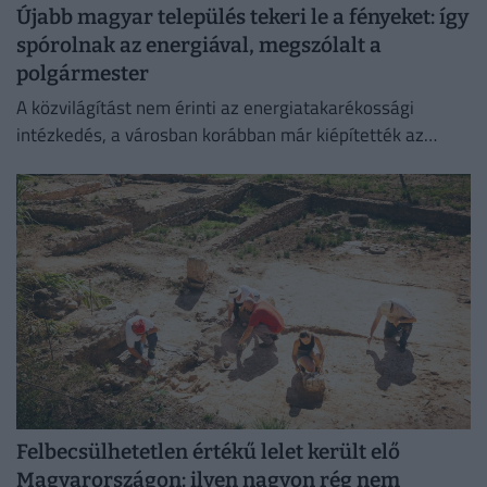
Újabb magyar település tekeri le a fényeket: így
spórolnak az energiával, megszólalt a
polgármester
A közvilágítást nem érinti az energiatakarékossági
intézkedés, a városban korábban már kiépítették az
okosrendszert.
Felbecsülhetetlen értékű lelet került elő
Magyarországon: ilyen nagyon rég nem