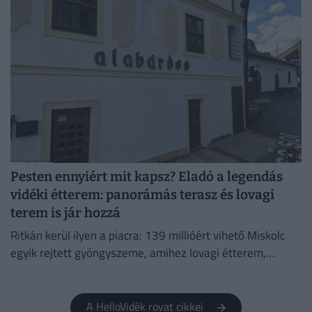
partra.
Pesten ennyiért mit kapsz? Eladó a legendás
vidéki étterem: panorámás terasz és lovagi
terem is jár hozzá
Ritkán kerül ilyen a piacra: 139 millióért vihető Miskolc
egyik rejtett gyöngyszeme, amihez lovagi étterem,
titokzatos pince és városi panoráma is jár.
A HelloVidék rovat cikkei