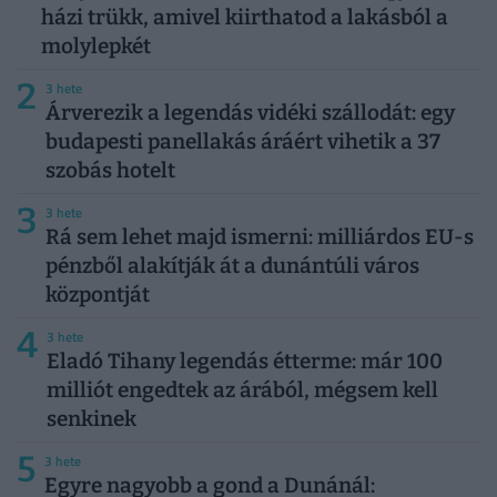
házi trükk, amivel kiirthatod a lakásból a
molylepkét
2
3 hete
Árverezik a legendás vidéki szállodát: egy
budapesti panellakás áráért vihetik a 37
szobás hotelt
3
3 hete
Rá sem lehet majd ismerni: milliárdos EU-s
pénzből alakítják át a dunántúli város
központját
4
3 hete
Eladó Tihany legendás étterme: már 100
milliót engedtek az árából, mégsem kell
senkinek
5
3 hete
Egyre nagyobb a gond a Dunánál: