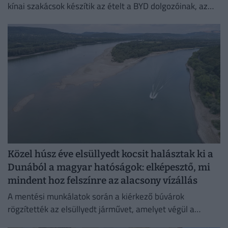
kínai szakácsok készítik az ételt a BYD dolgozóinak, az
egykori bálteremből és más helyiségekből pedig
munkásszállás lehet.
Közel húsz éve elsüllyedt kocsit halásztak ki a
Dunából a magyar hatóságok: elképesztő, mi
mindent hoz felszínre az alacsony vízállás
A mentési munkálatok során a kiérkező búvárok
rögzítették az elsüllyedt járművet, amelyet végül a
műszaki mentő csörlőjének segítségével vontattak ki a