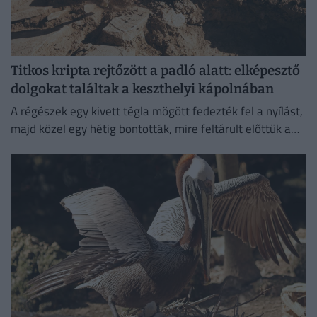
Titkos kripta rejtőzött a padló alatt: elképesztő
dolgokat találtak a keszthelyi kápolnában
A régészek egy kivett tégla mögött fedezték fel a nyílást,
majd közel egy hétig bontották, mire feltárult előttük a
különös temetkezési hely.