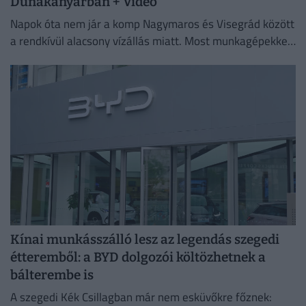
Dunakanyarban + Videó
Napok óta nem jár a komp Nagymaros és Visegrád között
a rendkívül alacsony vízállás miatt. Most munkagépekkel
mélyítik a medret a kompkikötőnél, hogy ismét
biztonságosan...
Kínai munkásszálló lesz az legendás szegedi
étteremből: a BYD dolgozói költözhetnek a
bálterembe is
A szegedi Kék Csillagban már nem esküvőkre főznek: