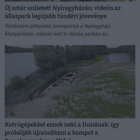
Új sztár született Nyíregyházán: videón az
állatpark legújabb tündéri jövevénye
Történelmi pillanatot ünnepelnek a Nyíregyházi
Állatparkban: először kelt ki rózsás pelikán az
intézményben. A július 4-én született fiókát mindkét
szülő gondosan neveli, a kicsi pedig...
Kotrógépekkel esnek neki a Dunának: így
próbálják újraindítani a kompot a