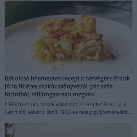
Két olcsó húsmentes recept a hétvégére Frank
Júlia filléres szakácskönyvéből: pár száz
forintból, villámgyorsan megvan
A Pénzcentrum most kiválasztott 2 receptet Frank Júlia
Semmiből valamit! című 1990-es receptgyűjteményéből
és megvizsgáltuk, mennyibe kerülne az elkészítésük ma.