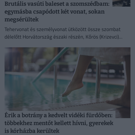
Brutális vasúti baleset a szomszédbam:
egymásba csapódott két vonat, sokan
megsérültek
Tehervonat és személyvonat ütközött össze szombat
délelőtt Horvátország északi részén, Kőrös (Krizevci)
térségében, Sveti Ivan Zabno és Gradec között.
Érik a botrány a kedvelt vidéki fürdőben:
többekhez mentőt kellett hívni, gyerekek
is kórházba kerültek