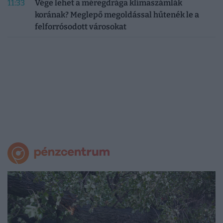
11:33
Vége lehet a méregdrága klímaszámlák
korának? Meglepő megoldással hűtenék le a
felforrósodott városokat