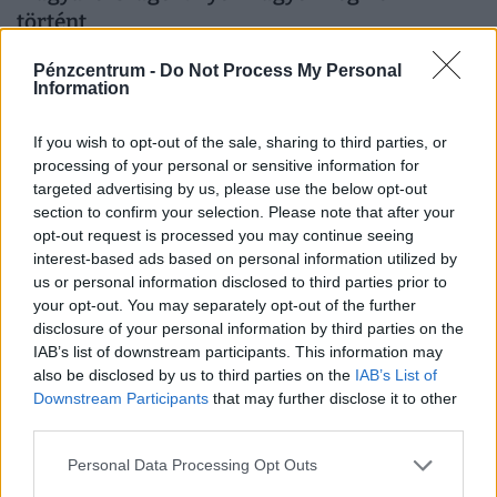
történt
A lelet hatalmas jelentőséggel bír, segítségével ugyanis
Pénzcentrum -
Do Not Process My Personal
tovább kutathatók lesznek a római kori múlt emlékei a
Information
környéken.
If you wish to opt-out of the sale, sharing to third parties, or
processing of your personal or sensitive information for
targeted advertising by us, please use the below opt-out
section to confirm your selection. Please note that after your
opt-out request is processed you may continue seeing
interest-based ads based on personal information utilized by
us or personal information disclosed to third parties prior to
your opt-out. You may separately opt-out of the further
disclosure of your personal information by third parties on the
IAB’s list of downstream participants. This information may
also be disclosed by us to third parties on the
IAB’s List of
Downstream Participants
that may further disclose it to other
Újabb közkedvelt strandon rendeltek el fürdési
third parties.
tilalmat: súlyos a vízminőség-romlás
Personal Data Processing Opt Outs
A Szent Anna-tó Közép- és Kelet-Európa egyetlen