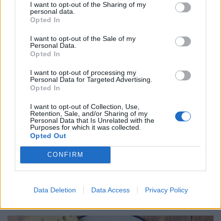
épségben fennmaradt vulkáni krátertava.
I want to opt-out of the Sharing of my
personal data.
Opted In
I want to opt-out of the Sale of my
Personal Data.
Opted In
I want to opt-out of processing my
Personal Data for Targeted Advertising.
Opted In
I want to opt-out of Collection, Use,
Retention, Sale, and/or Sharing of my
Personal Data that Is Unrelated with the
Purposes for which it was collected.
Opted Out
Könyörtelen vérszívók támadnak
CONFIRM
Magyarországon: fényes nappal is lesben
állnak - indul az irtás
A következő napokban nyolc megye negyvenhárom
Data Deletion
Data Access
Privacy Policy
településén lesznek kezelések.