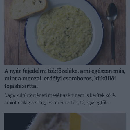
A nyár fejedelmi tökfőzeléke, ami egészen más,
mint a menzai: erdélyi csomboros, küküllői
tojásfasírttal
Nagy kultúrtörténeti mesét azért nem is kerítek köré:
amióta világ a világ, és terem a tök, tájegységtől
függetlenül annyi háziasszony esküszik a saját
módszerére.