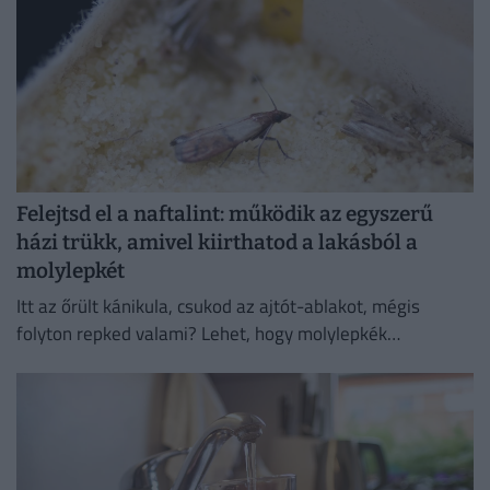
Felejtsd el a naftalint: működik az egyszerű
házi trükk, amivel kiirthatod a lakásból a
molylepkét
Itt az őrült kánikula, csukod az ajtót-ablakot, mégis
folyton repked valami? Lehet, hogy molylepkék
szaporodtak el – de melyikkel van dolgunk, és hogyan
szabadulhatsz meg...