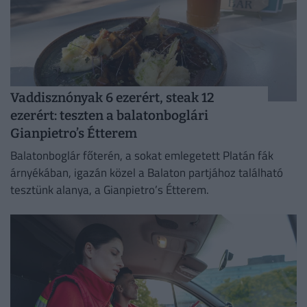
Vaddisznónyak 6 ezerért, steak 12
ezerért: teszten a balatonboglári
Gianpietro’s Étterem
Balatonboglár főterén, a sokat emlegetett Platán fák
árnyékában, igazán közel a Balaton partjához található
tesztünk alanya, a Gianpietro’s Étterem.