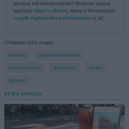
pénzünk elértéktelenedését? Minderre választ
kaphatsz
ebben a cikkben
, illetve a Pénzcentrum
nyugdíj megtakarítás kalkulátorában
is. (x)
Címlapkép: Getty Images
#baleset
#közlekedési baleset
#halálos baleset
#hellovidék
#zebra
#gázolás
NEKED AJÁNLJUK