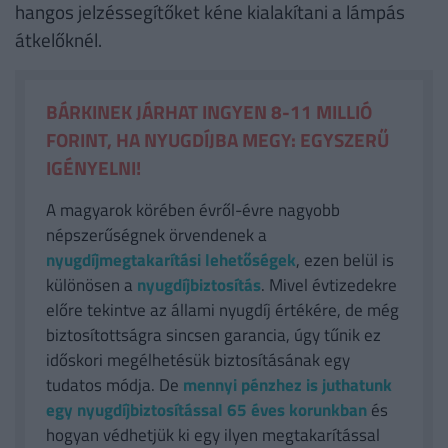
hangos jelzéssegítőket kéne kialakítani a lámpás
átkelőknél.
BÁRKINEK JÁRHAT INGYEN 8-11 MILLIÓ
FORINT, HA NYUGDÍJBA MEGY: EGYSZERŰ
IGÉNYELNI!
A magyarok körében évről-évre nagyobb
népszerűségnek örvendenek a
nyugdíjmegtakarítási lehetőségek
, ezen belül is
különösen a
nyugdíjbiztosítás
. Mivel évtizedekre
előre tekintve az állami nyugdíj értékére, de még
biztosítottságra sincsen garancia, úgy tűnik ez
időskori megélhetésük biztosításának egy
tudatos módja. De
mennyi pénzhez is juthatunk
egy nyugdíjbiztosítással 65 éves korunkban
és
hogyan védhetjük ki egy ilyen megtakarítással