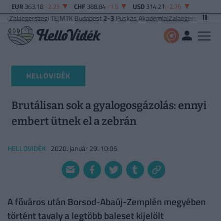
EUR
363.18
-2.23
CHF
388.84
-1.5
USD
314.21
-2.76
zegi TE
|
MTK Budapest
2-3
Puskás Akadémia
|
Zalaegerszegi TE
5-2
Paksi FC
|
HELLOVIDÉK
Brutálisan sok a gyalogosgázolás: ennyi
embert ütnek el a zebrán
HELLOVIDÉK
2020. január 29. 10:05
A főváros után Borsod-Abaúj-Zemplén megyében
történt tavaly a legtöbb baleset kijelölt