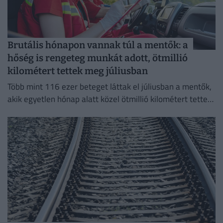
Brutális hónapon vannak túl a mentők: a
hőség is rengeteg munkát adott, ötmillió
kilométert tettek meg júliusban
Több mint 116 ezer beteget láttak el júliusban a mentők,
akik egyetlen hónap alatt közel ötmillió kilométert tettek
meg az ország útjain.