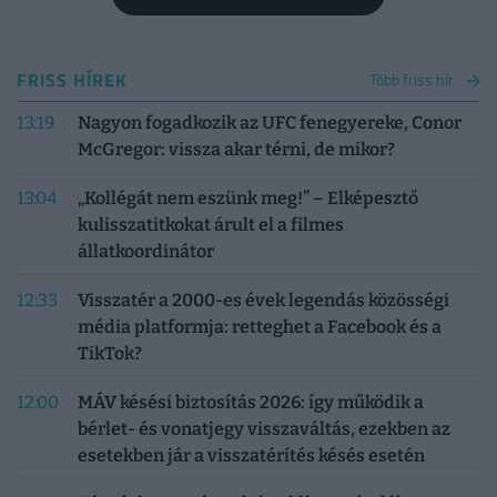
FRISS HÍREK
Több friss hír
13:19
Nagyon fogadkozik az UFC fenegyereke, Conor
McGregor: vissza akar térni, de mikor?
13:04
„Kollégát nem eszünk meg!” – Elképesztő
kulisszatitkokat árult el a filmes
állatkoordinátor
12:33
Visszatér a 2000-es évek legendás közösségi
média platformja: retteghet a Facebook és a
TikTok?
12:00
MÁV késési biztosítás 2026: így működik a
bérlet- és vonatjegy visszaváltás, ezekben az
esetekben jár a visszatérítés késés esetén