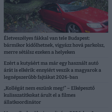
Életveszélyes fákkal van tele Budapest:
bármikor kidőlhetnek, vigyázz hová parkolsz,
merre sétálsz ezeken a helyeken
Ezért a kutyáért ma már egy használt autó
árát is elkérik: ennyiért veszik a magyarok a
legnépszerűbb fajtákat 2026-ban
„Kollégát nem eszünk meg!” – Elképesztő
kulisszatitkokat árult el a filmes
állatkoordinátor