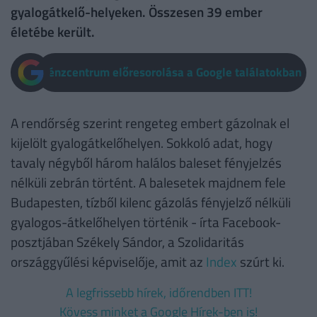
gyalogátkelő-helyeken. Összesen 39 ember
életébe került.
Pénzcentrum előresorolása a Google találatokban
A rendőrség szerint rengeteg embert gázolnak el
kijelölt gyalogátkelőhelyen. Sokkoló adat, hogy
tavaly négyből három halálos baleset fényjelzés
nélküli zebrán történt. A balesetek majdnem fele
Budapesten, tízből kilenc gázolás fényjelző nélküli
gyalogos-átkelőhelyen történik - írta Facebook-
posztjában Székely Sándor, a Szolidaritás
országgyűlési képviselője, amit az
Index
szúrt ki.
A legfrissebb hírek, időrendben ITT!
Kövess minket a Google Hírek-ben is!