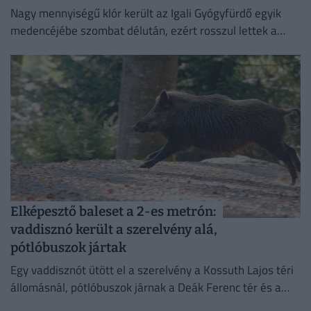
Nagy mennyiségű klór került az Igali Gyógyfürdő egyik
medencéjébe szombat délután, ezért rosszul lettek a
fürdőzők.
Elképesztő baleset a 2-es metrón:
vaddisznó került a szerelvény alá,
pótlóbuszok jártak
Egy vaddisznót ütött el a szerelvény a Kossuth Lajos téri
állomásnál, pótlóbuszok járnak a Deák Ferenc tér és a
Déli pályaudvar között.