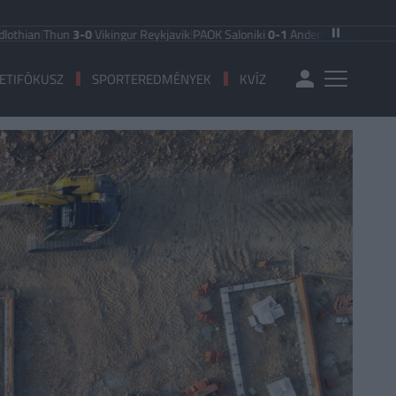
hun
3-0
Vikingur Reykjavik
|
PAOK Saloniki
0-1
Anderlecht
|
FC Hradec Králové
ETIFÓKUSZ
SPORTEREDMÉNYEK
KVÍZ