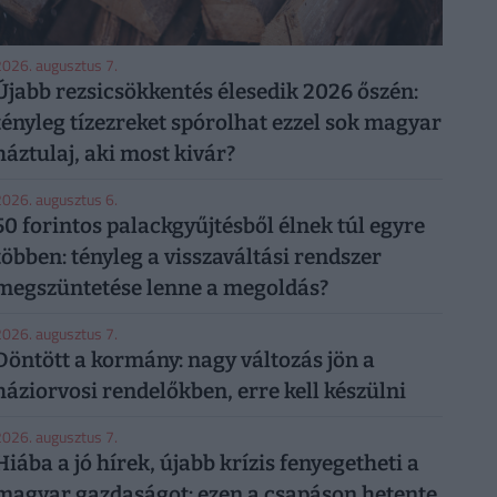
026. augusztus 7.
Újabb rezsicsökkentés élesedik 2026 őszén:
tényleg tízezreket spórolhat ezzel sok magyar
háztulaj, aki most kivár?
026. augusztus 6.
50 forintos palackgyűjtésből élnek túl egyre
többen: tényleg a visszaváltási rendszer
megszüntetése lenne a megoldás?
026. augusztus 7.
Döntött a kormány: nagy változás jön a
háziorvosi rendelőkben, erre kell készülni
026. augusztus 7.
Hiába a jó hírek, újabb krízis fenyegetheti a
magyar gazdaságot: ezen a csapáson hetente