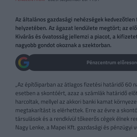
Az általános gazdasági nehézségek kedvezőtlen f
helyzetében. Az ágazat lendülete megtört; az elő
Kivárás és óvatosság jellemzi a piacot, a kifizet
nagyobb gondot okoznak a szektorban.
Pénzcentrum előresoro
„Az építőiparban az átlagos fizetési határidő 60
esetben a skontóért, azaz a számlák határidő elő
harcoltak, mellyel az akkori banki kamat környez
megtakarítást is elérhettek. Erre az évre a skont
társulások és a rendkívül tőkeerős cégek élnek r
Nagy Lenke, a Mapei Kft. gazdasági és pénzügyi v