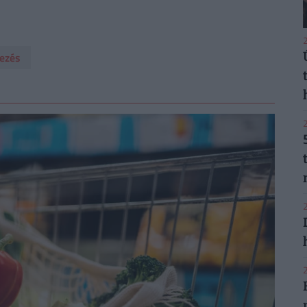
2
lezés
2
2
2