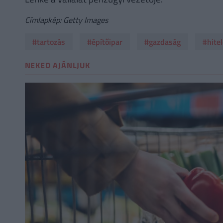
Címlapkép: Getty Images
#tartozás
#építőipar
#gazdaság
#hite
NEKED AJÁNLJUK