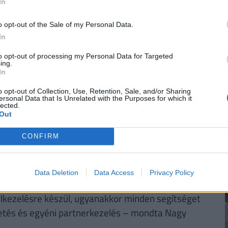
In
a
30 000 000 forintot 20 éves futamidőre már
törlesztővel fel lehet venni
a
K&H Banknál.
De
o opt-out of the Sale of my Personal Data.
k ajánlata sem:
az UniCredit Banknál 6,78%, az
In
 a MagNet Banknál 7,02%.
Érdemes még megnézni
to opt-out of processing my Personal Data for Targeted
és egyedi kalkulációt végezni, saját preferenciáink
ing.
In
e. Ehhez keresd fel a
Pénzcentrum kalkulátorát.
o opt-out of Collection, Use, Retention, Sale, and/or Sharing
ersonal Data that Is Unrelated with the Purposes for which it
lected.
Out
ok és kényszertörlések száma emelkedik. Még
CONFIRM
roblémája, elindul-e a lavina? A tavalyi év végén
tő. Az a kérdés, hogy ez mennyire fog
Data Deletion
Data Access
Privacy Policy
telkezelésre készül, ugyanakkor minden segítséget
zetés és egyéni partnerkezelés – mondta Nagy