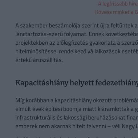
A legfrissebb hír
Kövess minket a G
A szakember beszámolója szerint újra feltűntek a 
lánctartozás-szerű folyamat. Ennek következtében
projektekben az előlegfizetés gyakorlata a szerz
hitelminősítéssel rendelkező vállalkozások eseté
értékű áruszállítás.
Kapacitáshiány helyett fedezethián
Míg korábban a kapacitáshiány okozott problémát
elmúlt évek építési boomja miatt kiáramlottak a
infrastrukturális és lakossági beruházásokat fin
emberek nem akarnak hitelt felvenni – véli Nagy 