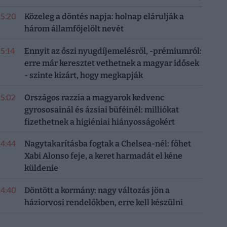
15:20
Közeleg a döntés napja: holnap elárulják a
három államfőjelölt nevét
15:14
Ennyit az őszi nyugdíjemelésről, -prémiumról:
erre már keresztet vethetnek a magyar idősek
- szinte kizárt, hogy megkapják
15:02
Országos razzia a magyarok kedvenc
gyrososainál és ázsiai büféinél: milliókat
fizethetnek a higiéniai hiányosságokért
14:44
Nagytakarításba fogtak a Chelsea-nél: főhet
Xabi Alonso feje, a keret harmadát el kéne
küldenie
14:40
Döntött a kormány: nagy változás jön a
háziorvosi rendelőkben, erre kell készülni