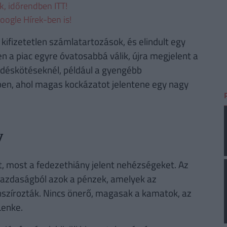
ek, időrendben ITT!
oogle Hírek-ben is!
kifizetetlen számlatartozások, és elindult egy
 a piac egyre óvatosabbá válik, újra megjelent a
ődéskötéseknél, például a gyengébb
ben, ahol magas kockázatot jelentene egy nagy
y
, most a fedezethiány jelent nehézségeket. Az
 gazdaságból azok a pénzek, amelyek az
anszírozták. Nincs önerő, magasak a kamatok, az
Lenke.