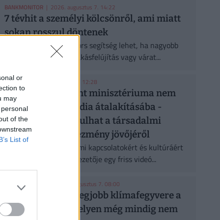
BANKMONITOR
| 2026. augusztus 7. 14:22
7 tévhit a személyi kölcsönről, ami miatt
sokan rosszul döntenek
A személyi kölcsön gyors segítség lehet, ha nagyobb
kiadás, hitelkiváltás, lakásfelújítás vagy várat...
sonal or
MEDIA1
| 2026. augusztus 7. 12:28
ection to
Tarr Zoltán szerint minisztériuma nem
ou may
szól bele a közmédia átalakításába -
 personal
out of the
heteken belül indulhat a társadalmi
 downstream
egyeztetés az intézmény jövőjéről
B’s List of
Tarr Zoltán, a társadalmi kapcsolatokért és kultúráért
felelős minisztérium vezetője egy friss videó...
CHIKANSPLANET
| 2026. augusztus 7. 08:00
A városok egyik legjobb klímafegyvere a
fa, de a legtöbb helyen még mindig nem