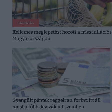
GAZDASÁG
Kellemes meglepetést hozott a friss inflációs
Magyarországon
Gyengült péntek reggelre a forint: itt áll
most a főbb devizákkal szemben