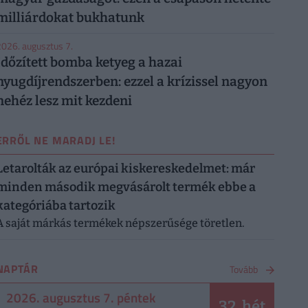
milliárdokat bukhatunk
026. augusztus 7.
Időzített bomba ketyeg a hazai
nyugdíjrendszerben: ezzel a krízissel nagyon
nehéz lesz mit kezdeni
ERRŐL NE MARADJ LE!
Letarolták az európai kiskereskedelmet: már
minden második megvásárolt termék ebbe a
kategóriába tartozik
A saját márkás termékek népszerűsége töretlen.
NAPTÁR
Tovább
2026. augusztus 7. péntek
32. hét