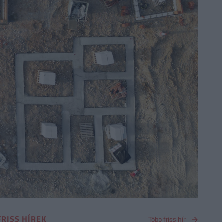
FRISS HÍREK
Több friss hír