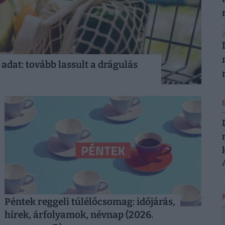
2
 adat: tovább lassult a drágulás
Péntek reggeli túlélőcsomag: időjárás,
hírek, árfolyamok, névnap (2026.