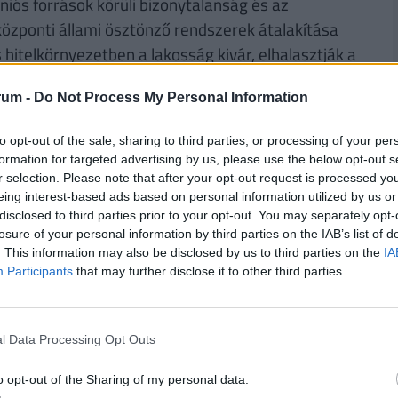
iós források körüli bizonytalanság és az
zponti állami ösztönző rendszerek átalakítása
és hitelkörnyezetben a lakosság kivár, elhalasztják a
céges beruházások visszaesése némileg
rum -
Do Not Process My Personal Information
alában szervezett, rövid-középtávon kevésbé
ztása terén.
to opt-out of the sale, sharing to third parties, or processing of your per
formation for targeted advertising by us, please use the below opt-out s
r selection. Please note that after your opt-out request is processed y
eing interest-based ads based on personal information utilized by us or
disclosed to third parties prior to your opt-out. You may separately opt-
losure of your personal information by third parties on the IAB’s list of
olt az építőipari vállalkozások számában, amit
. This information may also be disclosed by us to third parties on the
IA
övető években. Azonban ez nem pozitív, inkább
Participants
that may further disclose it to other third parties.
elő szakmai képzettség nélkül, alacsony
 küzdő vállalkozások megjelenése az ágazatban.
l Data Processing Opt Outs
ÉNZED? VAN OLCSÓ MEGOLDÁS!
o opt-out of the Sharing of my personal data.