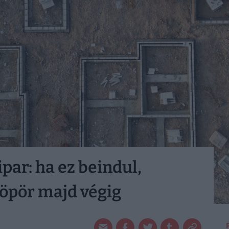
ar: ha ez beindul,
söpör majd végig