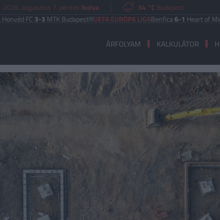
2026. augusztus 7. péntek
Ibolya
34 °C
Budapest
C
3-3
MTK Budapest
UEFA EURÓPA LIGA
Benfica
6-1
Heart of Midlothian
|
T
ÁRFOLYAM
KALKULÁTOR
H