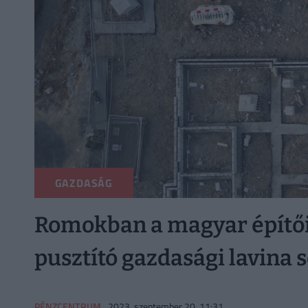
GAZDASÁG
Romokban a magyar építőip
pusztító gazdasági lavina 
PÉNZCENTRUM
2023. szeptember 20. 11:31