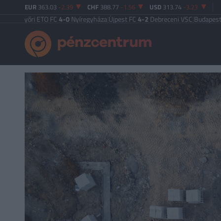
EUR
363.03
-2.39
CHF
388.77
-1.56
USD
313.74
-3.23
ri ETO FC
4-0
Nyíregyháza
|
Újpest FC
4-2
Debreceni VSC
|
Budapest Honvéd F