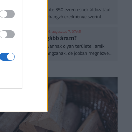
ültetnek eleget
A városi hőségnek évente 350 ezren esnek áldozatául.
Két friss kutatás egybehangzó eredménye szerint...
KONYHAKONTROLLING
| 2026. augusztus 7. 07:45
Csúcsidőben drágább áram?
A közgazdaságtannak vannak olyan területei, amik
elsőre felháborítóan hangzanak, de jobban megnézve...
CÍMLAPRÓL AJÁNLJUK