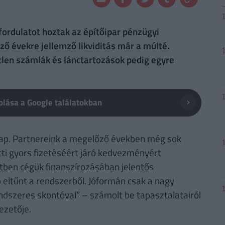
ordulatot hoztak az építőipar pénzügyi
ző évekre jellemző likviditás már a múlté.
etlen számlák és lánctartozások pedig egyre
lása a Google találatokban
 nap. Partnereink a megelőző években még sok
tti gyors fizetéséért járó kedvezményért
etben cégük finanszírozásában jelentős
ó eltűnt a rendszerből. Jóformán csak a nagy
endszeres skontóval” – számolt be tapasztalatairól
ezetője.