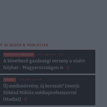
PC BLOGGER & PODCASTER
2026. augusztus 6. 16:50
PORTFOLIO CHECKLIST
A következő gazdasági verseny a vízért
folyhat - Magyarországon is
2026. július 16. 18:28
MEDIA1
Új médiatörvény, új korszak? Interjú
Sükösd Miklós médiaprofesszorral
(Media1)