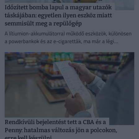
Időzített bomba lapul a magyar utazók
táskájában: egyetlen ilyen eszköz miatt
semmisült meg a repülőgép
A lítiumion-akkumulátorral működő eszközök, különösen
a powerbankok és az e-cigaretták, ma már a légi
közlekedés egyik legnagyobb biztonsági kockázatát
jelentik.
Rendkívüli bejelentést tett a CBA és a
Penny: hatalmas változás jön a polcokon,
erre kell készülni