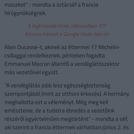
maszkot" - mondta a sztárséf a francia
hírügynökségnek.
A legfrissebb hírek, időrendben ITT!
Kövess minket a Google Hírek-ben is!
Alain Ducasse-t, akinek az éttermei 17 Michelin-
csillaggal rendelkeznek, pénteken fogadta
Emmanuel Macron államfő a vendéglátószektor
más vezetőivel együtt.
"A vendéglátás jobb lesz egészségbiztonság
szempontjából (mint az otthoni érkezés). A kormány
meghallotta ezt a véleményt. Még meg kell
emésztenie, de a tudatra ébredés a vezetőink
részéről egyértelműen megtörtént" - mondta a séf,
aki szerint a francia éttermek várhatóan június 2. és