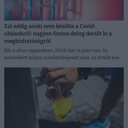
Ezt eddig senki nem közölte a Covid-
oltásokról: nagyon fontos dolog derült ki a
megbízhatóságról
Bár a vírus napjainkban, 2026-ban is jelen van, és
esetenként súlyos szövődményeket okoz, az elmúlt évek
adatai egyértelműen igazolják a vakcinák
biztonságosságát.