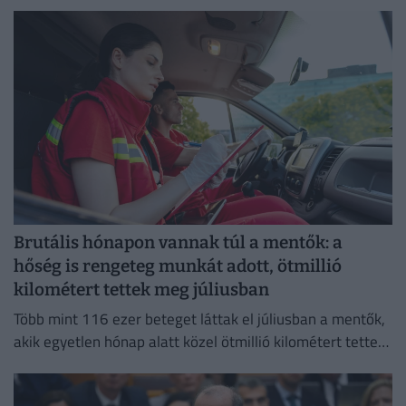
okozó baktériumok gyorsabb szaporodásának is kedvez.
Brutális hónapon vannak túl a mentők: a
hőség is rengeteg munkát adott, ötmillió
kilométert tettek meg júliusban
Több mint 116 ezer beteget láttak el júliusban a mentők,
akik egyetlen hónap alatt közel ötmillió kilométert tettek
meg az ország útjain.