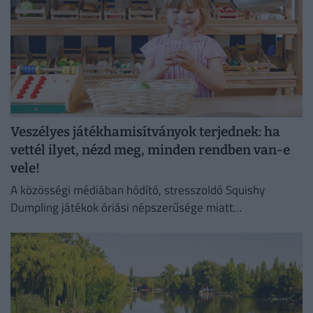
Veszélyes játékhamisítványok terjednek: ha
vettél ilyet, nézd meg, minden rendben van-e
vele!
A közösségi médiában hódító, stresszoldó Squishy
Dumpling játékok óriási népszerűsége miatt
elárasztották a piacot az olcsó és rendkívül veszélyes
hamisítványok.