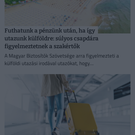
Futhatunk a pénzünk után, ha így
utazunk külföldre: súlyos csapdára
figyelmeztetnek a szakértők
A Magyar Biztosítók Szövetsége arra figyelmezteti a
külföldi utazási irodával utazókat, hogy
fizetésképtelenség esetén a kártérítés szabályai
eltérhetnek a magyar gyakorlattól