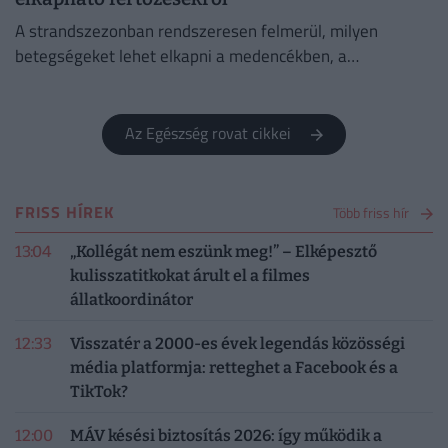
A strandszezonban rendszeresen felmerül, milyen
betegségeket lehet elkapni a medencékben, a
termálfürdőkben vagy a természetes vizekben.
Az Egészség rovat cikkei
FRISS HÍREK
Több friss hír
13:04
„Kollégát nem eszünk meg!” – Elképesztő
kulisszatitkokat árult el a filmes
állatkoordinátor
12:33
Visszatér a 2000-es évek legendás közösségi
média platformja: retteghet a Facebook és a
TikTok?
12:00
MÁV késési biztosítás 2026: így működik a