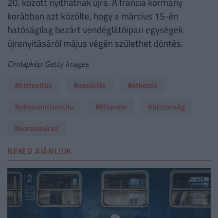
20. között nyithatnak újra. A francia kormány
korábban azt közölte, hogy a március 15-én
hatóságilag bezárt vendéglátóipari egységek
újranyitásáról május végén születhet döntés.
Címlapkép: Getty Images
#biztosítás
#vásárlás
#étkezés
#pénzcentrum.hu
#étterem
#biztonság
#koronavírus
NEKED AJÁNLJUK