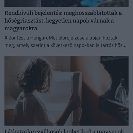
Rendkívüli bejelentés: meghosszabbították a
hőségriasztást, kegyetlen napok várnak a
magyarokra
A döntést a HungaroMet előrejelzése alapján hozták
meg, amely szerint a következő napokban is tartós hőség
várható.
Láthatatlan gyilkosok lephetik el a magyarok