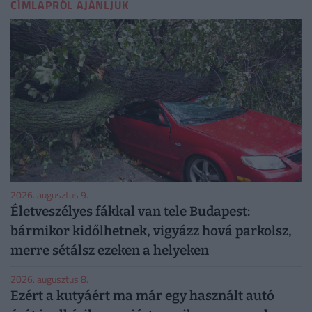
CÍMLAPRÓL AJÁNLJUK
2026. augusztus 9.
Életveszélyes fákkal van tele Budapest:
bármikor kidőlhetnek, vigyázz hová parkolsz,
merre sétálsz ezeken a helyeken
2026. augusztus 8.
Ezért a kutyáért ma már egy használt autó