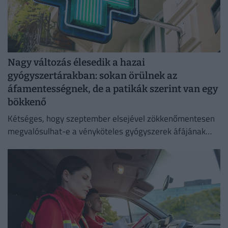
Nagy változás élesedik a hazai
gyógyszertárakban: sokan örülnek az
áfamentességnek, de a patikák szerint van egy
bökkenő
Kétséges, hogy szeptember elsejével zökkenőmentesen
megvalósulhat-e a vényköteles gyógyszerek áfájának
eltörlése.