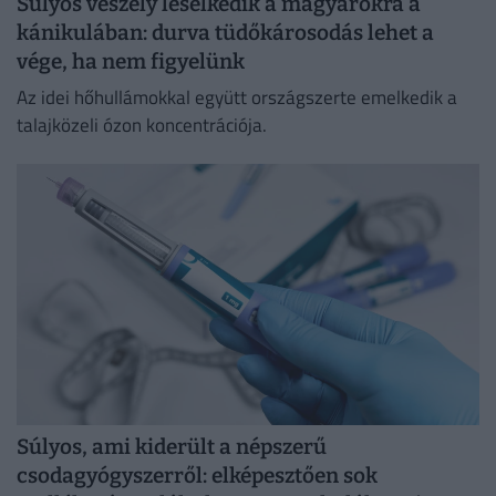
Súlyos veszély leselkedik a magyarokra a
kánikulában: durva tüdőkárosodás lehet a
vége, ha nem figyelünk
Az idei hőhullámokkal együtt országszerte emelkedik a
talajközeli ózon koncentrációja.
Súlyos, ami kiderült a népszerű
csodagyógyszerről: elképesztően sok