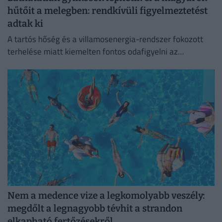
hűtőit a melegben: rendkívüli figyelmeztetést
adtak ki
A tartós hőség és a villamosenergia-rendszer fokozott
terhelése miatt kiemelten fontos odafigyelni az
élelmiszerek megfelelő tárolására.
Nem a medence vize a legkomolyabb veszély:
megdőlt a legnagyobb tévhit a strandon
elkapható fertőzésekről