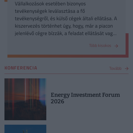
Vállalkozások esetében bizonyos
tevékenységek leválasztása a fő
tevékenységről, és külső cégek általi ellátása. A
kiszervezés történhet úgy, hogy, már a piacon
jelenlévő cégre bízzák, a feladat ellátását vagy
maguk a dolgozók, tulajdonosok alapítanak új
Több kisokos
céget.
KONFERENCIA
Tovább
Energy Investment Forum
2026