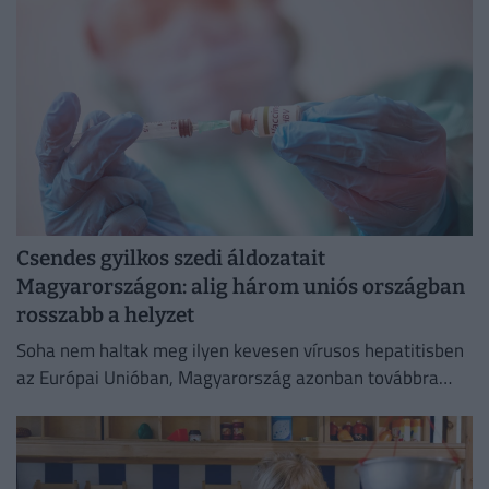
Csendes gyilkos szedi áldozatait
Magyarországon: alig három uniós országban
rosszabb a helyzet
Soha nem haltak meg ilyen kevesen vírusos hepatitisben
az Európai Unióban, Magyarország azonban továbbra
sem tartozik a legjobban teljesítő országok közé.