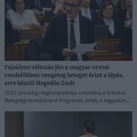
Fajsúlyos változás jön a magyar orvosi
rendelőkben: rengeteg beteget érint a lépés,
erre készül Hegedűs Zsolt
2027 júniusáig meghosszabbítja a kormány a Krónikus
Betegségmenedzsment Programot, amely a leggyakoribb
krónikus betegségek háziorvosi gondozását támogatja.