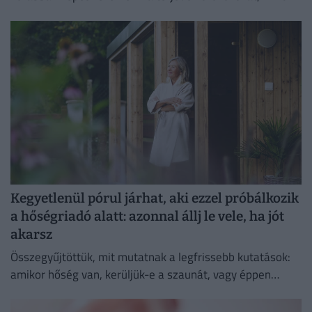
hagyományos globális járványügyi megfigyelési
módszerek.
Kegyetlenül pórul járhat, aki ezzel próbálkozik
a hőségriadó alatt: azonnal állj le vele, ha jót
akarsz
Összegyűjtöttük, mit mutatnak a legfrissebb kutatások:
amikor hőség van, kerüljük-e a szaunát, vagy éppen
ellenkezőleg.