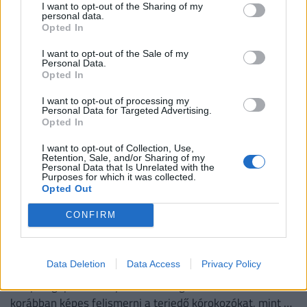
I want to opt-out of the Sharing of my
Egyre több figyelem irányul arra, hogy a folyamatos
personal data.
képernyőhasználat milyen apró változásokat idézhet elő
Opted In
a szervezetben.
I want to opt-out of the Sale of my
Personal Data.
Opted In
I want to opt-out of processing my
Personal Data for Targeted Advertising.
Opted In
I want to opt-out of Collection, Use,
Retention, Sale, and/or Sharing of my
Personal Data that Is Unrelated with the
Purposes for which it was collected.
Opted Out
CONFIRM
Erre senki sem számított: már hetekkel
korábban jelezhetik a következő világjárványt
a repülőgépek
Data Deletion
Data Access
Privacy Policy
A repülőgépek szennyvizének vizsgálata hetekkel
korábban képes felismerni a terjedő kórokozókat, mint a