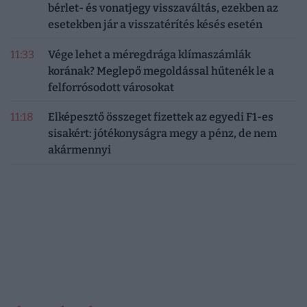
bérlet- és vonatjegy visszaváltás, ezekben az
esetekben jár a visszatérítés késés esetén
11:33
Vége lehet a méregdrága klímaszámlák
korának? Meglepő megoldással hűtenék le a
felforrósodott városokat
11:18
Elképesztő összeget fizettek az egyedi F1-es
sisakért: jótékonyságra megy a pénz, de nem
akármennyi