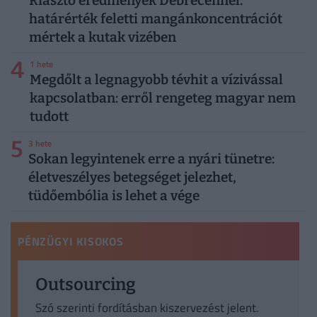
Riasztó eredmények Debrecennél:
határérték feletti mangánkoncentrációt
mértek a kutak vizében
4
1 hete
Megdőlt a legnagyobb tévhit a vízivással
kapcsolatban: erről rengeteg magyar nem
tudott
5
3 hete
Sokan legyintenek erre a nyári tünetre:
életveszélyes betegséget jelezhet,
tüdőembólia is lehet a vége
PÉNZÜGYI KISOKOS
Outsourcing
Szó szerinti fordításban kiszervezést jelent.