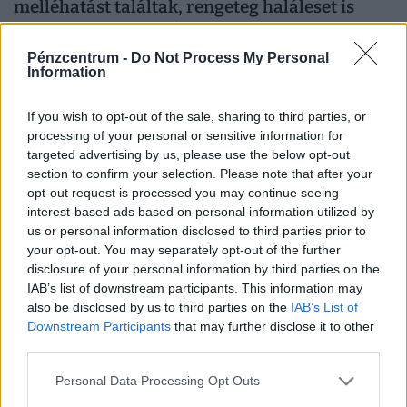
melléhatást találtak, rengeteg haláleset is
történt
A jelenlegi tudományos bizonyítékok alapján a
Pénzcentrum -
Do Not Process My Personal
Information
készítmények alkalmazásának előnyei továbbra is
felülmúlják a kockázatokat.
If you wish to opt-out of the sale, sharing to third parties, or
processing of your personal or sensitive information for
targeted advertising by us, please use the below opt-out
section to confirm your selection. Please note that after your
opt-out request is processed you may continue seeing
interest-based ads based on personal information utilized by
us or personal information disclosed to third parties prior to
your opt-out. You may separately opt-out of the further
disclosure of your personal information by third parties on the
IAB’s list of downstream participants. This information may
also be disclosed by us to third parties on the
IAB’s List of
Downstream Participants
that may further disclose it to other
Sokkoló, mit művel a testünkkel a mindennapi
third parties.
mobilozás: észre sem vesszük, és máris kész a
Personal Data Processing Opt Outs
baj