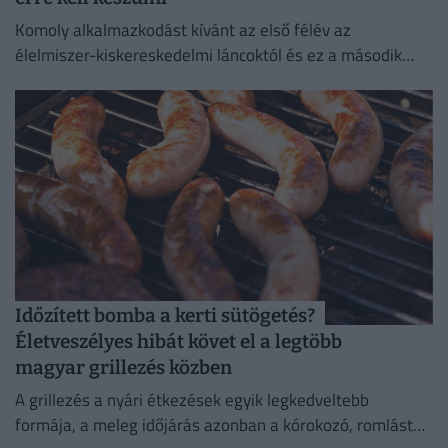
Komoly alkalmazkodást kívánt az első félév az
élelmiszer-kiskereskedelmi láncoktól és ez a második
félévben is így marad.
Időzített bomba a kerti sütögetés?
Életveszélyes hibát követ el a legtöbb
magyar grillezés közben
A grillezés a nyári étkezések egyik legkedveltebb
formája, a meleg időjárás azonban a kórokozó, romlást