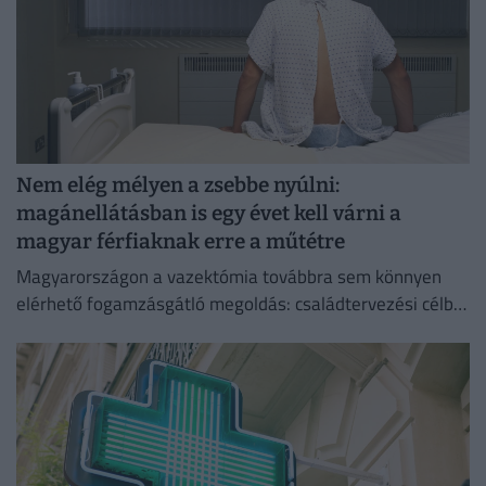
Nem elég mélyen a zsebbe nyúlni:
magánellátásban is egy évet kell várni a
magyar férfiaknak erre a műtétre
Magyarországon a vazektómia továbbra sem könnyen
elérhető fogamzásgátló megoldás: családtervezési célból
csak szigorú feltételek teljesülése esetén végezhető el.