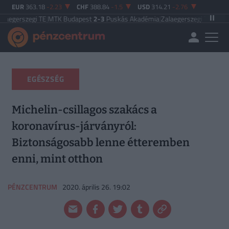
EUR
363.18
-2.23
CHF
388.84
-1.5
USD
314.21
-2.76
TE
|
MTK Budapest
2-3
Puskás Akadémia
|
Zalaegerszegi TE
5-2
Paksi FC
|
Fere
EGÉSZSÉG
Michelin-csillagos szakács a
koronavírus-járványról:
Biztonságosabb lenne étteremben
enni, mint otthon
PÉNZCENTRUM
2020. április 26. 19:02