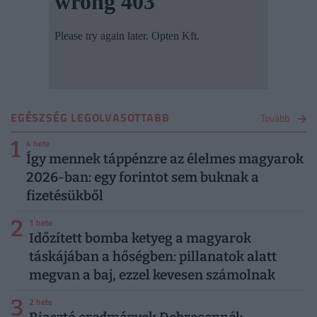
EGÉSZSÉG LEGOLVASOTTABB
Tovább
1
4 hete
Így mennek táppénzre az élelmes magyarok
2026-ban: egy forintot sem buknak a
fizetésükből
2
1 hete
Időzített bomba ketyeg a magyarok
táskájában a hőségben: pillanatok alatt
megvan a baj, ezzel kevesen számolnak
3
2 hete