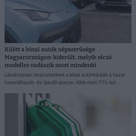
Kilőtt a kínai autók népszerűsége
Magyarországon: kiderült, melyik olcsó
modellre vadászik most mindenki
Látványosan terjeszkednek a kínai autómárkák a hazai
használtautó- és újautó-piacon, több mint 77%-kal
emelkedett a kínai modellek iránti érdeklődések száma
tavalyhoz képest.