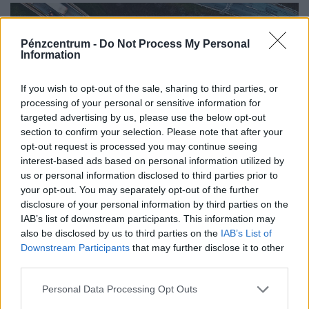
Pénzcentrum -
Do Not Process My Personal
Information
If you wish to opt-out of the sale, sharing to third parties, or
processing of your personal or sensitive information for
targeted advertising by us, please use the below opt-out
section to confirm your selection. Please note that after your
opt-out request is processed you may continue seeing
interest-based ads based on personal information utilized by
us or personal information disclosed to third parties prior to
Fontos forgalmi változás élesedik a magyar
your opt-out. You may separately opt-out of the further
közutakon: ezt érdemes tudni, mielőtt
disclosure of your personal information by third parties on the
hétvégén autóba ülsz
IAB’s list of downstream participants. This information may
also be disclosed by us to third parties on the
IAB’s List of
A következő napokban várható extrém hőség miatt a
Downstream Participants
that may further disclose it to other
Közlekedési és Beruházási Minisztérium fokozott
third parties.
óvatosságra kér minden közlekedőt.
Personal Data Processing Opt Outs