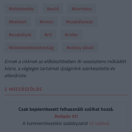
#közlekedés
#autó
#kormány
#baleset
#kresz
#szabályozás
#szabályok
#rtl
#roller
#közlekedésbiztonság
#vitézy dávid
Ennek a cikknek az előkészítésében AI-asszisztens működött
közre, a végleges tartalmat újságírónk szerkesztette és
ellenőrizte.
2 HOZZÁSZÓLÁS
Csak bejelentkezett felhasználó szólhat hozzá.
Belépés itt!
A kommentkezelési szabályzatot
itt találod
.