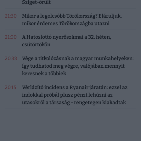
Sziget-őrült
21:30
Mikor a legolcsóbb Törökország? Eláruljuk,
mikor érdemes Törökországba utazni
21:00
A Hatoslottó nyerőszámai a 32. héten,
csütörtökön
20:33
Vége a titkolózásnak a magyar munkahelyeken:
így tudhatod meg végre, valójában mennyit
keresnek a többiek
20:15
Vérlázító incidens a Ryanair járatán: ezzel az
indokkal próbál plusz pénzt lehúzni az
utasokról a társaság - rengetegen kiakadtak