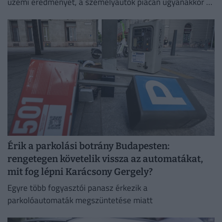
üzemi eredményét, a személyautók piacán ugyanakkor –
különösen a kínai eladások meredek visszaesése miatt –
romlott a jövedelmezőség.
Érik a parkolási botrány Budapesten:
rengetegen követelik vissza az automatákat,
mit fog lépni Karácsony Gergely?
Egyre több fogyasztói panasz érkezik a
parkolóautomaták megszüntetése miatt