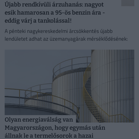
Újabb rendkívüli árzuhanás: nagyot
esik hamarosan a 95-ös benzin ára -
eddig várj a tankolással!
A pénteki nagykereskedelmi árcsökkentés újabb
lendületet adhat az üzemanyagárak mérséklődésének:
Olyan energiaválság van
Magyarországon, hogy egymás után
állnak le a termelősorok a hazai