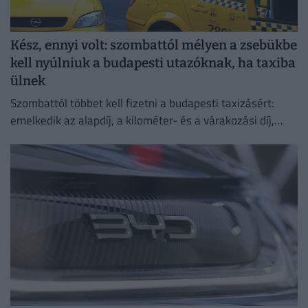
Kész, ennyi volt: szombattól mélyen a zsebükbe
kell nyúlniuk a budapesti utazóknak, ha taxiba
ülnek
Szombattól többet kell fizetni a budapesti taxizásért:
emelkedik az alapdíj, a kilométer- és a várakozási díj,
emellett bevezetik a 800 forintos reptéri díjat is.