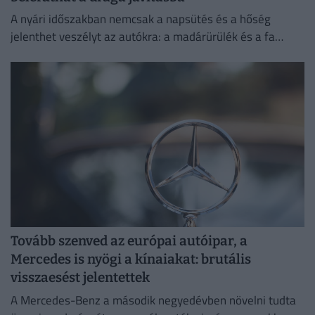
A nyári időszakban nemcsak a napsütés és a hőség
jelenthet veszélyt az autókra: a madárürülék és a fa
gyantája is komoly károkat okozhat a fényezésben.
Tovább szenved az európai autóipar, a
Mercedes is nyögi a kínaiakat: brutális
visszaesést jelentettek
A Mercedes-Benz a második negyedévben növelni tudta