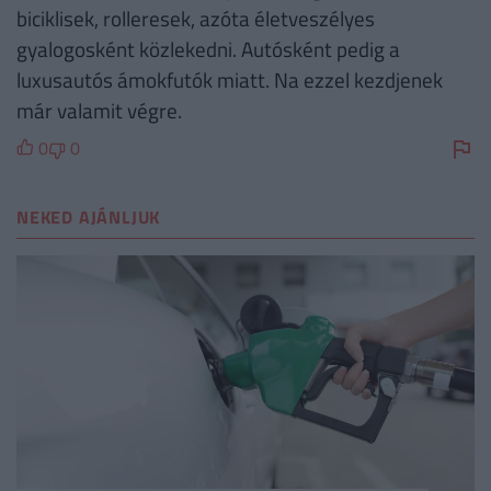
biciklisek, rolleresek, azóta életveszélyes
gyalogosként közlekedni. Autósként pedig a
luxusautós ámokfutók miatt. Na ezzel kezdjenek
már valamit végre.
0
0
NEKED AJÁNLJUK