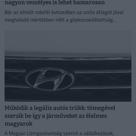
nagyon veszélyes is lehet hamarosan
Bár az elmúlt másfél évtizedben az uniós átlagot jóval
meghaladó mértékben nőtt a gépkocsiellátottság
Magyarországon, a járműállomány folyamatosan
öregszik.
Működik a legális autós trükk: tömegével
szerzik be így a járműveket az élelmes
magyarok
A Magyar Lízingszövetség szerint a vállalkozások,