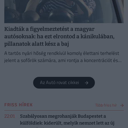
Kiadták a figyelmeztetést a magyar
autósoknak: ha ezt elrontod a kánikulában,
pillanatok alatt kész a baj
A tartós nyári hőség rendkívül komoly élettani terhelést
jelent a sofőrök számára, ami rontja a koncentrációt és
jelentősen növeli a balesetveszélyt.
Az Autó rovat cikkei
FRISS HÍREK
Több friss hír
22:01
Szabályosan megrohanják Budapestet a
külföldiek: kiderült, melyik nemzet lett az új