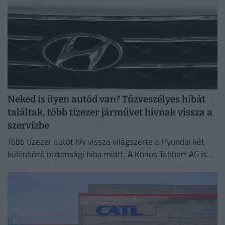
Neked is ilyen autód van? Tűzveszélyes hibát
találtak, több tízezer járművet hívnak vissza a
szervizbe
Több tízezer autót hív vissza világszerte a Hyundai két
különböző biztonsági hiba miatt. A Knaus Tabbert AG is
több ezer lakóautót rendel vissza ellenőrzésre.