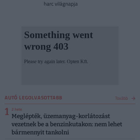
harc világnapja
AUTÓ LEGOLVASOTTABB
Tovább
1
2 hete
Meglépték, üzemanyag-korlátozást
vezetnek be a benzinkutakon: nem lehet
bármennyit tankolni