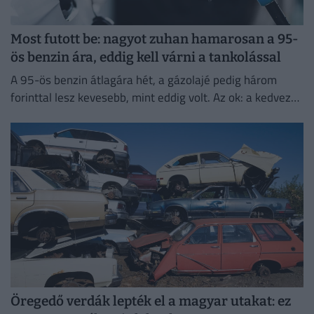
Most futott be: nagyot zuhan hamarosan a 95-
ös benzin ára, eddig kell várni a tankolással
A 95-ös benzin átlagára hét, a gázolajé pedig három
forinttal lesz kevesebb, mint eddig volt. Az ok: a kedvező
piaci környezet és a nemzetközi változások.
Öregedő verdák lepték el a magyar utakat: ez