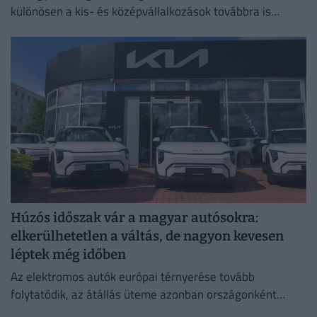
különösen a kis- és középvállalkozások továbbra is
meghatározó szerepet töltenek be.
Húzós időszak vár a magyar autósokra:
elkerülhetetlen a váltás, de nagyon kevesen
léptek még időben
Az elektromos autók európai térnyerése tovább
folytatódik, az átállás üteme azonban országonként
jelentősen eltér.