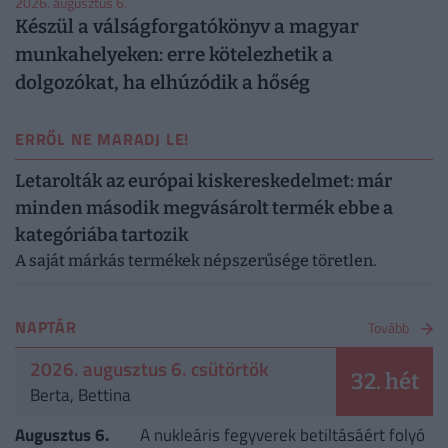
2026. augusztus 6.
Készül a válságforgatókönyv a magyar
munkahelyeken: erre kötelezhetik a
dolgozókat, ha elhúzódik a hőség
ERRŐL NE MARADJ LE!
Letarolták az európai kiskereskedelmet: már
minden második megvásárolt termék ebbe a
kategóriába tartozik
A saját márkás termékek népszerűsége töretlen.
NAPTÁR
Tovább
2026. augusztus 6. csütörtök
32. hét
Berta, Bettina
Augusztus 6.
A nukleáris fegyverek betiltásáért folyó