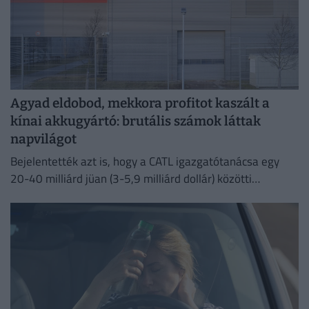
Agyad eldobod, mekkora profitot kaszált a
kínai akkugyártó: brutális számok láttak
napvilágot
Bejelentették azt is, hogy a CATL igazgatótanácsa egy
20-40 milliárd jüan (3-5,9 milliárd dollár) közötti
részvény-visszavásárlási programot hagyott jóvá.