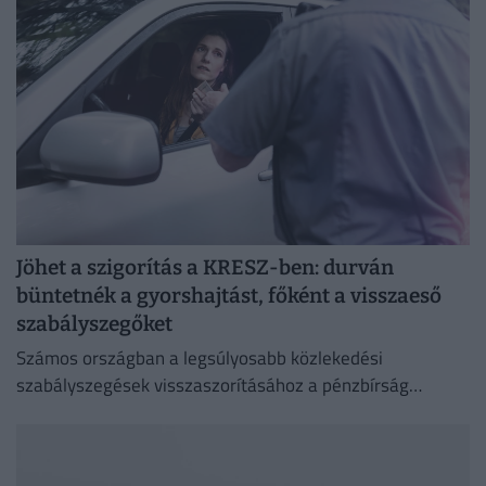
Jöhet a szigorítás a KRESZ-ben: durván
büntetnék a gyorshajtást, főként a visszaeső
szabályszegőket
Számos országban a legsúlyosabb közlekedési
szabályszegések visszaszorításához a pénzbírság
önmagában már nem elég.