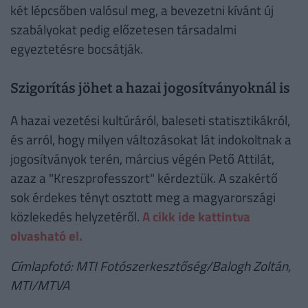
két lépcsőben valósul meg, a bevezetni kívánt új
szabályokat pedig előzetesen társadalmi
egyeztetésre bocsátják.
Szigorítás jöhet a hazai jogosítványoknál is
A hazai vezetési kultúráról, baleseti statisztikákról,
és arról, hogy milyen változásokat lát indokoltnak a
jogosítványok terén, március végén Pető Attilát,
azaz a "Kreszprofesszort" kérdeztük. A szakértő
sok érdekes tényt osztott meg a magyarországi
közlekedés helyzetéről.
A cikk ide kattintva
olvasható el.
Címlapfotó: MTI Fotószerkesztőség/Balogh Zoltán,
MTI/MTVA