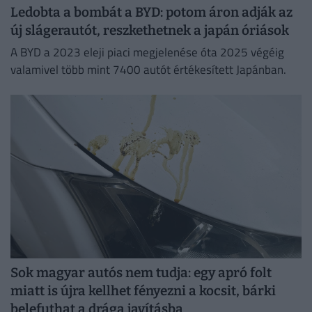
Ledobta a bombát a BYD: potom áron adják az
új slágerautót, reszkethetnek a japán óriások
A BYD a 2023 eleji piaci megjelenése óta 2025 végéig
valamivel több mint 7400 autót értékesített Japánban.
Sok magyar autós nem tudja: egy apró folt
miatt is újra kellhet fényezni a kocsit, bárki
belefuthat a drága javításba