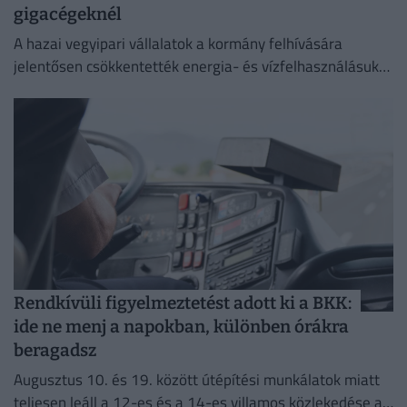
gigacégeknél
A hazai vegyipari vállalatok a kormány felhívására
jelentősen csökkentették energia- és vízfelhasználásukat
az elmúlt időszakban,
Rendkívüli figyelmeztetést adott ki a BKK:
ide ne menj a napokban, különben órákra
beragadsz
Augusztus 10. és 19. között útépítési munkálatok miatt
teljesen leáll a 12-es és a 14-es villamos közlekedése a