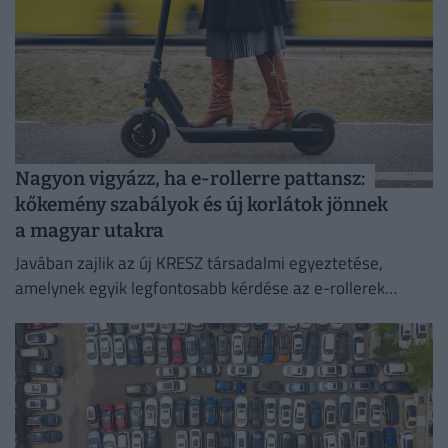
Nagyon vigyázz, ha e-rollerre pattansz:
kőkemény szabályok és új korlátok jönnek
a magyar utakra
Javában zajlik az új KRESZ társadalmi egyeztetése,
amelynek egyik legfontosabb kérdése az e-rollerek
használatának szabályozása, beleértve a
sebességhatárokat, a korhatárt és a kötelező
sisakviselést.