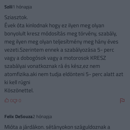
Szili
1 hónapja
Sziasztok.
Évek óta kinlodnak hogy ez ilyen meg olyan
bonyolult kresz módosítás meg törvény, szabály,
meg ilyen meg olyan teljesítmény meg hány éves
vezeti.Szerintem ennek a szabályozása 5- perc
vagy a dobogósok vagy a motorosok KRESZ
szabályai vonatkoznak rá és kész,ez nem
atomfizika.aki nem tudja eldönteni 5- perc alatt azt
ki kell rúgni
Köszönettel.
0
0
Felix DeSouza
2 hónapja
Mióta a járdákon. sétányokon száguldoznak a