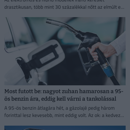
drasztikusan, több mint 30 százalékkal nőtt az elmúlt egy
évben.
Most futott be: nagyot zuhan hamarosan a 95-
ös benzin ára, eddig kell várni a tankolással
A 95-ös benzin átlagára hét, a gázolajé pedig három
forinttal lesz kevesebb, mint eddig volt. Az ok: a kedvező
piaci környezet és a nemzetközi változások.