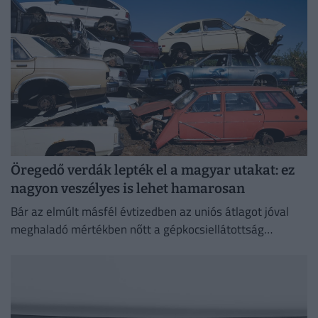
Öregedő verdák lepték el a magyar utakat: ez
nagyon veszélyes is lehet hamarosan
Bár az elmúlt másfél évtizedben az uniós átlagot jóval
meghaladó mértékben nőtt a gépkocsiellátottság
Magyarországon, a járműállomány folyamatosan
öregszik.