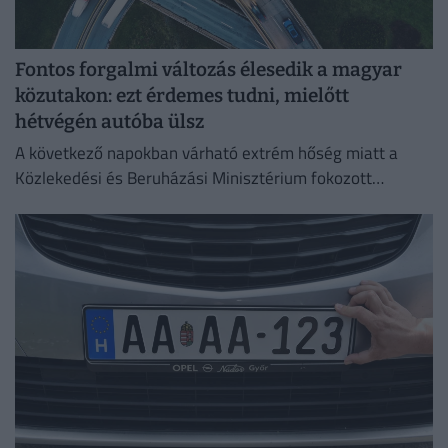
Fontos forgalmi változás élesedik a magyar
közutakon: ezt érdemes tudni, mielőtt
hétvégén autóba ülsz
A következő napokban várható extrém hőség miatt a
Közlekedési és Beruházási Minisztérium fokozott
óvatosságra kér minden közlekedőt.