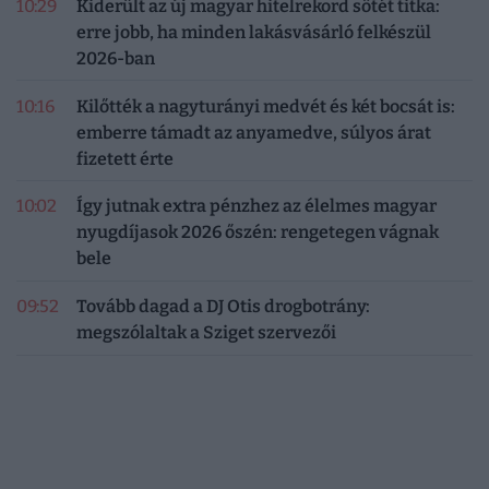
10:29
Kiderült az új magyar hitelrekord sötét titka:
erre jobb, ha minden lakásvásárló felkészül
2026-ban
10:16
Kilőtték a nagyturányi medvét és két bocsát is:
emberre támadt az anyamedve, súlyos árat
fizetett érte
10:02
Így jutnak extra pénzhez az élelmes magyar
nyugdíjasok 2026 őszén: rengetegen vágnak
bele
09:52
Tovább dagad a DJ Otis drogbotrány:
megszólaltak a Sziget szervezői