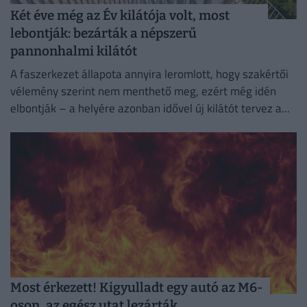
Két éve még az Év kilátója volt, most
lebontják: bezárták a népszerű
pannonhalmi kilátót
A faszerkezet állapota annyira leromlott, hogy szakértői
vélemény szerint nem menthető meg, ezért még idén
elbontják – a helyére azonban idővel új kilátót tervez a...
Most érkezett! Kigyulladt egy autó az M6-
oson, az egész utat lezárták