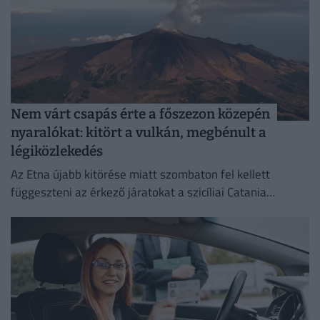
Nem várt csapás érte a főszezon közepén
nyaralókat: kitört a vulkán, megbénult a
légiközlekedés
Az Etna újabb kitörése miatt szombaton fel kellett
függeszteni az érkező járatokat a szicíliai Catania
nemzetközi repülőterén.