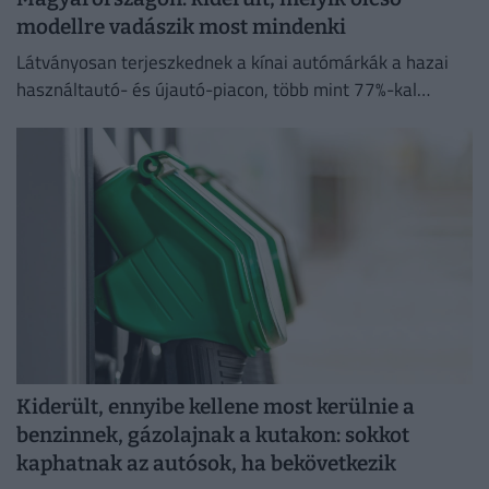
modellre vadászik most mindenki
Látványosan terjeszkednek a kínai autómárkák a hazai
használtautó- és újautó-piacon, több mint 77%-kal
emelkedett a kínai modellek iránti érdeklődések száma
tavalyhoz képest.
Kiderült, ennyibe kellene most kerülnie a
benzinnek, gázolajnak a kutakon: sokkot
kaphatnak az autósok, ha bekövetkezik