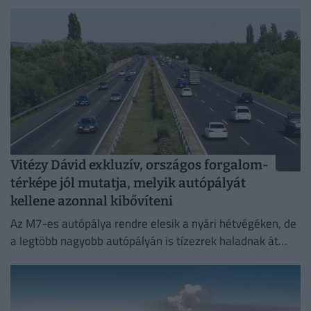
nyáron.
Vitézy Dávid exkluzív, országos forgalom-
térképe jól mutatja, melyik autópályát
kellene azonnal kibővíteni
Az M7-es autópálya rendre elesik a nyári hétvégéken, de
a legtöbb nagyobb autópályán is tízezrek haladnak át
naponta.