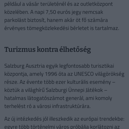
például a vásár területénél és az outletközpont
közelében. A napi 7,50 eurós jegy nemcsak
parkolást biztosít, hanem akár öt fő számára
érvényes tömegközlekedési bérletet is tartalmaz.
Turizmus kontra élhetőség
Salzburg Ausztria egyik legfontosabb turisztikai
központja, amely 1996 óta az UNESCO világörökség
része. Az évente több ezer kulturális esemény –
köztük a világhírű Salzburgi Ünnepi Játékok –
hatalmas látogatószámot generál, ami komoly
terhelést ró a városi infrastruktúrára.
Az új intézkedés jól illeszkedik az európai trendekbe:
egyre több történelmi város próbálja korlátozni az