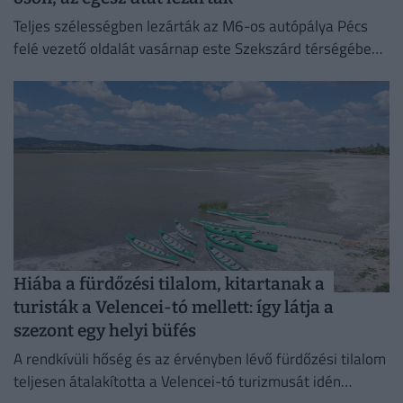
Teljes szélességben lezárták az M6-os autópálya Pécs
felé vezető oldalát vasárnap este Szekszárd térségében,
mert kigyulladt egy gépkocsi.
Hiába a fürdőzési tilalom, kitartanak a
turisták a Velencei-tó mellett: így látja a
szezont egy helyi büfés
A rendkívüli hőség és az érvényben lévő fürdőzési tilalom
teljesen átalakította a Velencei-tó turizmusát idén