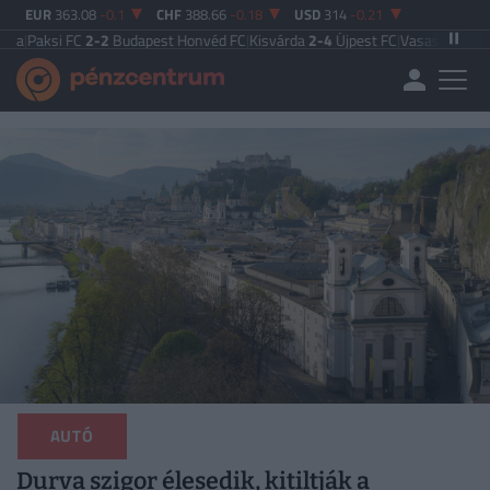
EUR
363.08
-0.1
CHF
388.66
-0.18
USD
314
-0.21
FC
2-2
Budapest Honvéd FC
|
Kisvárda
2-4
Újpest FC
|
Vasas FC
5-0
Zalaegersze
AUTÓ
Durva szigor élesedik, kitiltják a