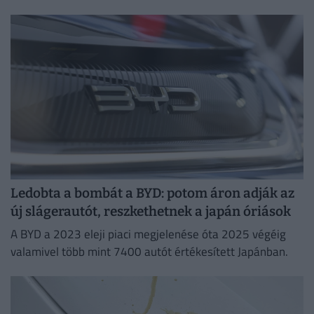
emellett bevezetik a 800 forintos reptéri díjat is.
Ledobta a bombát a BYD: potom áron adják az
új slágerautót, reszkethetnek a japán óriások
A BYD a 2023 eleji piaci megjelenése óta 2025 végéig
valamivel több mint 7400 autót értékesített Japánban.