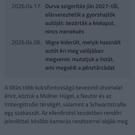
2026.04.17.
Durva szigorítás jön 2027-től,
elárverezhetik a gyorshajtók
autóját: bezárták a kiskaput,
nincs menekvés
2026.04.06.
Végre kiderült, melyik használt
autót éri meg valójában
megvenni: mutatjuk a listát,
ami megvédi a pénztárcádat
A tiltás több kulcsfontosságú bevezető útvonalat
érint, köztük a Müllner Hügel, a Neutor és az
Imbergstraße térségét, valamint a Schwarzstraße
egy szakaszát. Az ellenőrzést kezdetben rendőri
jelenléttel, később kamerás rendszerrel oldják meg.