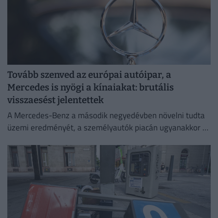
Tovább szenved az európai autóipar, a
Mercedes is nyögi a kínaiakat: brutális
visszaesést jelentettek
A Mercedes-Benz a második negyedévben növelni tudta
üzemi eredményét, a személyautók piacán ugyanakkor –
különösen a kínai eladások meredek visszaesése miatt –
romlott a jövedelmezőség.