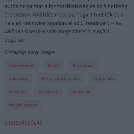
autós forgalmat a fenntarthatóság és az élhetőség
érdekében. A kérdés most az, hogy a turisták és a
helyiek mennyire fogadják el az új rendszert – és
valóban sikerül-e vele megszüntetni a nyári
dugókat.
Címlapkép: Getty Images
#közlekedés
#autó
#turizmus
#ausztria
#tömegközlekedés
#forgalom
#tilalom
#turisták
#autósok
#nyári szezon
0 HOZZÁSZÓLÁS