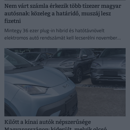
Nem várt számla érkezik több tízezer magyar
autósnak: közeleg a határidő, muszáj lesz
fizetni
Mintegy 36 ezer plug-in hibrid és hatótávnövelt
elektromos autó rendszámát kell lecserélni november
30-ig.
Kilőtt a kínai autók népszerűsége
Magyarországon: kiderült, melyik olcsó