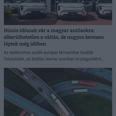
Húzós időszak vár a magyar autósokra:
elkerülhetetlen a váltás, de nagyon kevesen
léptek még időben
Az elektromos autók európai térnyerése tovább
folytatódik, az átállás üteme azonban országonként
jelentősen eltér.