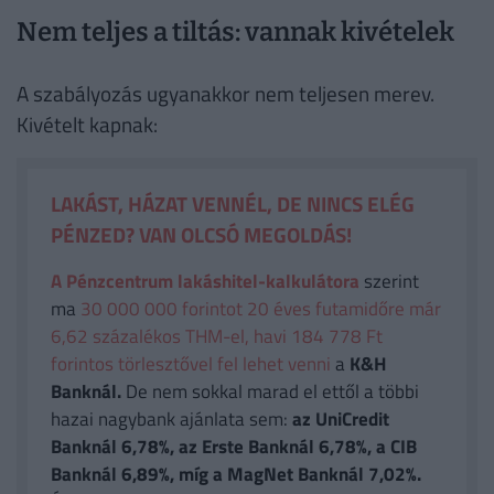
Nem teljes a tiltás: vannak kivételek
A szabályozás ugyanakkor nem teljesen merev.
Kivételt kapnak:
LAKÁST, HÁZAT VENNÉL, DE NINCS ELÉG
PÉNZED? VAN OLCSÓ MEGOLDÁS!
A Pénzcentrum lakáshitel-kalkulátora
szerint
ma
30 000 000 forintot 20 éves futamidőre már
6,62 százalékos THM-el, havi 184 778 Ft
forintos törlesztővel fel lehet venni
a
K&H
Banknál.
De nem sokkal marad el ettől a többi
hazai nagybank ajánlata sem:
az UniCredit
Banknál 6,78%, az Erste Banknál 6,78%, a CIB
Banknál 6,89%, míg a MagNet Banknál 7,02%.