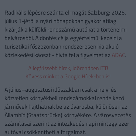
Radikális lépésre szánta el magát Salzburg: 2026.
július 1-jétől a nyári hónapokban gyakorlatilag
kizárják a külföldi rendszámú autókat a történelmi
belvárosból. A döntés célja egyértelmű: kezelni a
turisztikai főszezonban rendszeresen kialakuló
közlekedési káoszt - hívta fel a figyelmet az
ADAC
.
A legfrissebb hírek, időrendben ITT!
Kövess minket a Google Hírek-ben is!
A július–augusztusi időszakban csak a helyi és
közvetlen környékbeli rendszámokkal rendelkező
járművek hajthatnak be az óvárosba, különösen az
Államhíd (Staatsbrücke) környékére. A városvezetés
számításai szerint az intézkedés napi mintegy ezer
autóval csökkentheti a forgalmat.