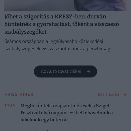
Jöhet a szigorítás a KRESZ-ben: durván
büntetnék a gyorshajtást, főként a visszaeső
szabályszegőket
Számos országban a legsúlyosabb közlekedési
szabályszegések visszaszorításához a pénzbírság
önmagában már nem elég.
Az Autó rovat cikkei
FRISS HÍREK
Több friss hír
10:46
Megtörténtek a zajszintmérések a Sziget
Fesztivál első napján: ezt kell elviselniük a
lakóknak egy héten át