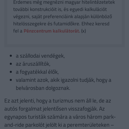
Érdemes még megnézni magyar hitelintézetetek
további konstrukcióit is, és egyedi kalkulációt
végezni, saját preferenciáink alapján különböző
hitelösszegekre és futamidőkre. Ehhez keresd
fel a
Pénzcentrum kalkulátorát.
(x)
a szállodai vendégek,
az áruszállítók,
a fogyatékkal élők,
valamint azok, akik igazolni tudják, hogy a
belvárosban dolgoznak.
Ez azt jelenti, hogy a turizmus nem áll le, de az
autós forgalmat jelentősen visszafogják. Az
egynapos turisták számára a város három park-
and-ride parkolót jelölt ki a peremterületeken –