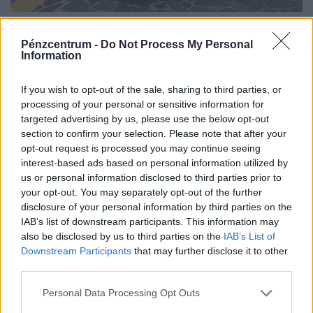
Ennyiért vezethetsz te is Ferrarit 2026-ban:
mutatjuk az árlistát, leesik az állad, mennyibe
Pénzcentrum -
Do Not Process My Personal
Information
kerül az olasz luxus
Pár tízezer forintért szinte bárki vezethet egy igazi
If you wish to opt-out of the sale, sharing to third parties, or
Ferrarit, akár többfélét is - most megmutatjuk, pontosan
processing of your personal or sensitive information for
mennyibe kerül a nem mindennapi élmény.
targeted advertising by us, please use the below opt-out
section to confirm your selection. Please note that after your
opt-out request is processed you may continue seeing
interest-based ads based on personal information utilized by
us or personal information disclosed to third parties prior to
your opt-out. You may separately opt-out of the further
disclosure of your personal information by third parties on the
IAB’s list of downstream participants. This information may
also be disclosed by us to third parties on the
IAB’s List of
Downstream Participants
that may further disclose it to other
third parties.
Personal Data Processing Opt Outs
Újabb rendkívüli árzuhanás: nagyot esik