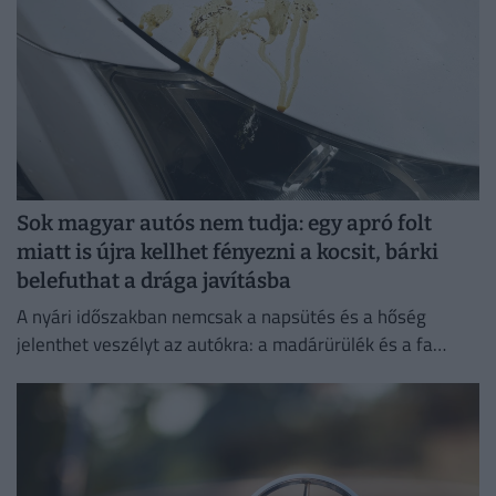
Sok magyar autós nem tudja: egy apró folt
miatt is újra kellhet fényezni a kocsit, bárki
belefuthat a drága javításba
A nyári időszakban nemcsak a napsütés és a hőség
jelenthet veszélyt az autókra: a madárürülék és a fa
gyantája is komoly károkat okozhat a fényezésben.