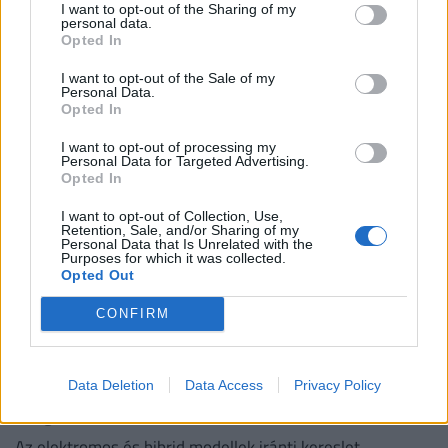
I want to opt-out of the Sharing of my
hamarosan a 95-ös benzin ára - eddig várj a
personal data.
tankolással!
Opted In
A pénteki nagykereskedelmi árcsökkentés újabb
I want to opt-out of the Sale of my
Personal Data.
lendületet adhat az üzemanyagárak mérséklődésének:
Opted In
I want to opt-out of processing my
Personal Data for Targeted Advertising.
Opted In
I want to opt-out of Collection, Use,
Retention, Sale, and/or Sharing of my
Personal Data that Is Unrelated with the
Purposes for which it was collected.
Opted Out
CONFIRM
Data Deletion
Data Access
Privacy Policy
Komoly fordulat a hazai autópiacon:
megrohamozták a vevők ezeket a kocsikat
Az elektromos és hibrid modellek iránti kereslet