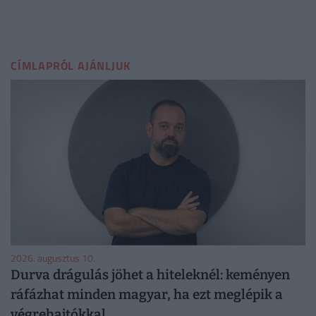
CÍMLAPRÓL AJÁNLJUK
2026. augusztus 10.
Durva drágulás jöhet a hiteleknél: keményen
ráfázhat minden magyar, ha ezt meglépik a
végrehajtókkal