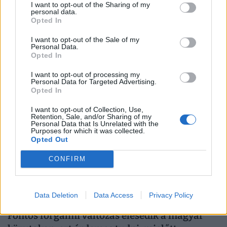
I want to opt-out of the Sharing of my
personal data.
Húzós időszak vár a magyar autósokra:
Opted In
elkerülhetetlen a váltás, de nagyon kevesen
léptek még időben
I want to opt-out of the Sale of my
Personal Data.
Az elektromos autók európai térnyerése tovább
Opted In
folytatódik, az átállás üteme azonban országonként
I want to opt-out of processing my
jelentősen eltér.
Personal Data for Targeted Advertising.
Opted In
I want to opt-out of Collection, Use,
Retention, Sale, and/or Sharing of my
Personal Data that Is Unrelated with the
Purposes for which it was collected.
Opted Out
CONFIRM
Data Deletion
Data Access
Privacy Policy
Fontos forgalmi változás élesedik a magyar