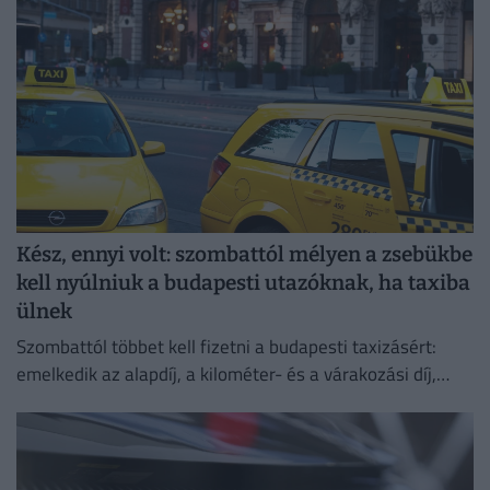
Kész, ennyi volt: szombattól mélyen a zsebükbe
kell nyúlniuk a budapesti utazóknak, ha taxiba
ülnek
Szombattól többet kell fizetni a budapesti taxizásért:
emelkedik az alapdíj, a kilométer- és a várakozási díj,
emellett bevezetik a 800 forintos reptéri díjat is.