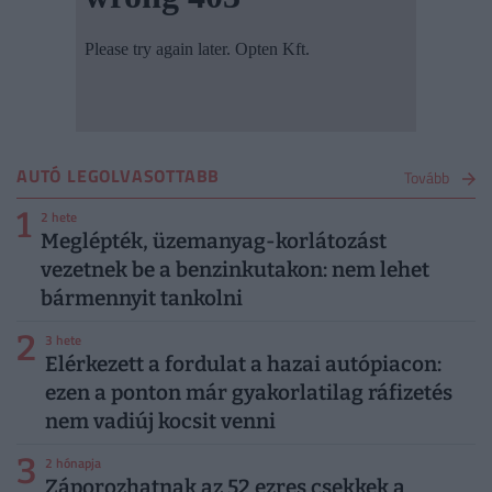
AUTÓ LEGOLVASOTTABB
Tovább
1
2 hete
Meglépték, üzemanyag-korlátozást
vezetnek be a benzinkutakon: nem lehet
bármennyit tankolni
2
3 hete
Elérkezett a fordulat a hazai autópiacon:
ezen a ponton már gyakorlatilag ráfizetés
nem vadiúj kocsit venni
3
2 hónapja
Záporozhatnak az 52 ezres csekkek a