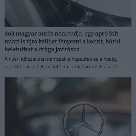
Sok magyar autós nem tudja: egy apró folt
miatt is újra kellhet fényezni a kocsit, bárki
belefuthat a drága javításba
A nyári időszakban nemcsak a napsütés és a hőség
jelenthet veszélyt az autókra: a madárürülék és a fa
gyantája is komoly károkat okozhat a fényezésben.