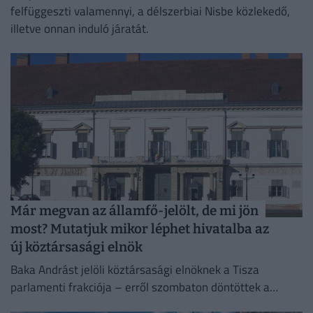
felfüggeszti valamennyi, a délszerbiai Nisbe közlekedő,
illetve onnan induló járatát.
Már megvan az államfő-jelölt, de mi jön
most? Mutatjuk mikor léphet hivatalba az
új köztársasági elnök
Baka Andrást jelöli köztársasági elnöknek a Tisza
parlamenti frakciója – erről szombaton döntöttek a
képviselők.