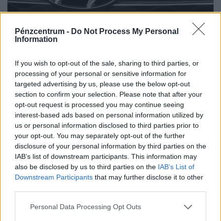
Pénzcentrum -
Do Not Process My Personal
Működik a legális autós trükk: tömegével
Information
szerzik be így a járműveket az élelmes
magyarok
If you wish to opt-out of the sale, sharing to third parties, or
processing of your personal or sensitive information for
A Magyar Lízingszövetség szerint a vállalkozások,
targeted advertising by us, please use the below opt-out
különösen a kis- és középvállalkozások továbbra is
section to confirm your selection. Please note that after your
meghatározó szerepet töltenek be.
opt-out request is processed you may continue seeing
interest-based ads based on personal information utilized by
us or personal information disclosed to third parties prior to
your opt-out. You may separately opt-out of the further
disclosure of your personal information by third parties on the
IAB’s list of downstream participants. This information may
also be disclosed by us to third parties on the
IAB’s List of
Downstream Participants
that may further disclose it to other
third parties.
Personal Data Processing Opt Outs