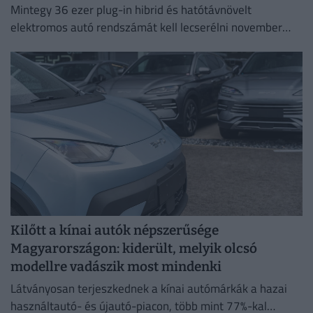
Mintegy 36 ezer plug-in hibrid és hatótávnövelt
elektromos autó rendszámát kell lecserélni november
30-ig.
Kilőtt a kínai autók népszerűsége
Magyarországon: kiderült, melyik olcsó
modellre vadászik most mindenki
Látványosan terjeszkednek a kínai autómárkák a hazai
használtautó- és újautó-piacon, több mint 77%-kal