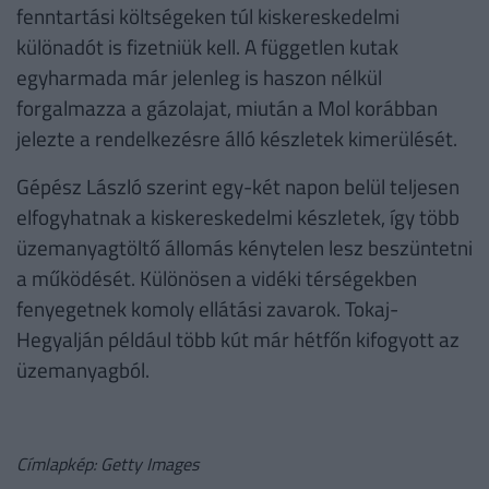
fenntartási költségeken túl kiskereskedelmi
különadót is fizetniük kell. A független kutak
egyharmada már jelenleg is haszon nélkül
forgalmazza a gázolajat, miután a Mol korábban
jelezte a rendelkezésre álló készletek kimerülését.
Gépész László szerint egy-két napon belül teljesen
elfogyhatnak a kiskereskedelmi készletek, így több
üzemanyagtöltő állomás kénytelen lesz beszüntetni
a működését. Különösen a vidéki térségekben
fenyegetnek komoly ellátási zavarok. Tokaj-
Hegyalján például több kút már hétfőn kifogyott az
üzemanyagból.
Címlapkép: Getty Images