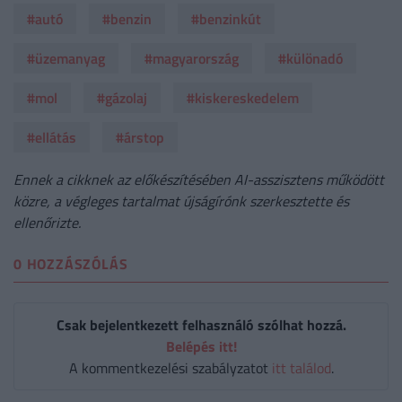
#autó
#benzin
#benzinkút
#üzemanyag
#magyarország
#különadó
#mol
#gázolaj
#kiskereskedelem
#ellátás
#árstop
Ennek a cikknek az előkészítésében AI-asszisztens működött
közre, a végleges tartalmat újságírónk szerkesztette és
ellenőrizte.
0 HOZZÁSZÓLÁS
Csak bejelentkezett felhasználó szólhat hozzá.
Belépés itt!
A kommentkezelési szabályzatot
itt találod
.