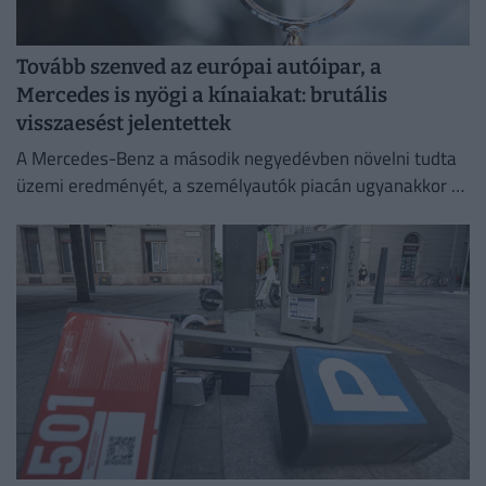
Tovább szenved az európai autóipar, a
Mercedes is nyögi a kínaiakat: brutális
visszaesést jelentettek
A Mercedes-Benz a második negyedévben növelni tudta
üzemi eredményét, a személyautók piacán ugyanakkor –
különösen a kínai eladások meredek visszaesése miatt –
romlott a jövedelmezőség.