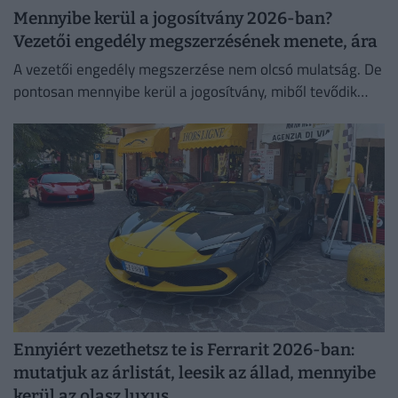
Mennyibe kerül a jogosítvány 2026-ban?
Vezetői engedély megszerzésének menete, ára
A vezetői engedély megszerzése nem olcsó mulatság. De
pontosan mennyibe kerül a jogosítvány, miből tevődik
össze a jogosítvány ára és kinek jár ingyen jogosítvány?
Mutatjuk!
Ennyiért vezethetsz te is Ferrarit 2026-ban:
mutatjuk az árlistát, leesik az állad, mennyibe
kerül az olasz luxus