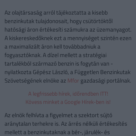
Az olajtársaság arról tájékoztatta a kisebb
benzinkutak tulajdonosait, hogy csütörtöktől
hatósági áron értékesíti számukra az üzemanyagot.
A kiskereskedőknek ezt a mennyiséget szintén ezen
a maximalizált áron kell továbbadniuk a
fogyasztóknak. A dízel mellett a stratégiai
tartalékból származó benzin is fogytán van -
nyilatkozta Gépész László, a Független Benzinkutak
Szövetségének elnöke az
Mfor
gazdasági portálnak.
A legfrissebb hírek, időrendben ITT!
Kövess minket a Google Hírek-ben is!
Az elnök felhívta a figyelmet a szektort sújtó
aránytalan terhekre is. Az árrés nélküli értékesítés
mellett a benzinkutaknak a bér-, járulék- és