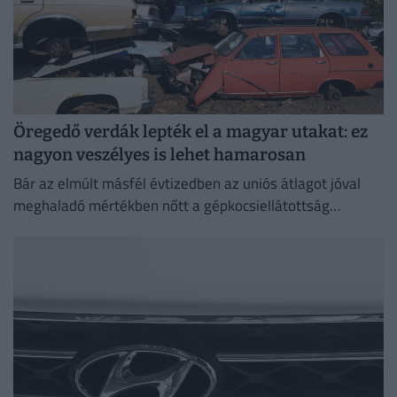
Öregedő verdák lepték el a magyar utakat: ez
nagyon veszélyes is lehet hamarosan
Bár az elmúlt másfél évtizedben az uniós átlagot jóval
meghaladó mértékben nőtt a gépkocsiellátottság
Magyarországon, a járműállomány folyamatosan
öregszik.