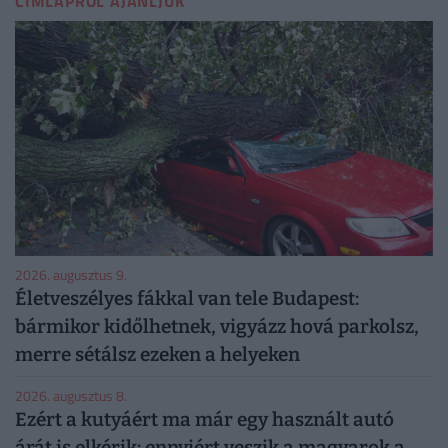
CÍMLAPRÓL AJÁNLJUK
2026. augusztus 9.
Életveszélyes fákkal van tele Budapest:
bármikor kidőlhetnek, vigyázz hová parkolsz,
merre sétálsz ezeken a helyeken
2026. augusztus 8.
Ezért a kutyáért ma már egy használt autó
árát is elkérik: ennyiért veszik a magyarok a