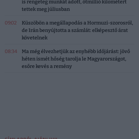
is rengeteg munkát adott, ötmillió kilométert
tettek meg júliusban
09:02
Küszöbön a megállapodás a Hormuzi-szorosról,
de Irán benyújtotta a számlát: elképesztő árat
követelnek
08:34
Ma még élvezhetjük az enyhébb időjárást: jövő
héten ismét hőség tarolja le Magyarországot,
esőre kevés a remény