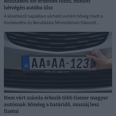
közutakon: ezt érdemes tudni, mielőtt
hétvégén autóba ülsz
A következő napokban várható extrém hőség miatt a
Közlekedési és Beruházási Minisztérium fokozott
óvatosságra kér minden közlekedőt.
Nem várt számla érkezik több tízezer magyar
autósnak: közeleg a határidő, muszáj lesz
fizetni