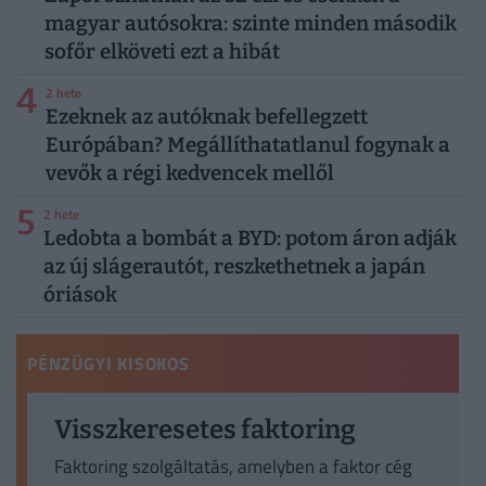
magyar autósokra: szinte minden második
sofőr elköveti ezt a hibát
4
2 hete
Ezeknek az autóknak befellegzett
Európában? Megállíthatatlanul fogynak a
vevők a régi kedvencek mellől
5
2 hete
Ledobta a bombát a BYD: potom áron adják
az új slágerautót, reszkethetnek a japán
óriások
PÉNZÜGYI KISOKOS
Visszkeresetes faktoring
Faktoring szolgáltatás, amelyben a faktor cég