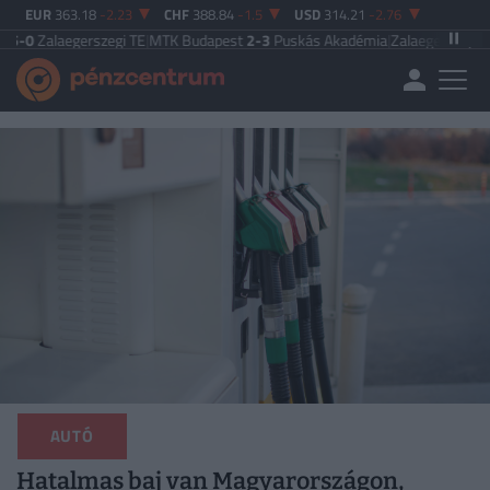
EUR
363.18
-2.23
CHF
388.84
-1.5
USD
314.21
-2.76
erszegi TE
|
MTK Budapest
2-3
Puskás Akadémia
|
Zalaegerszegi TE
5-2
Paksi
AUTÓ
Hatalmas baj van Magyarországon,