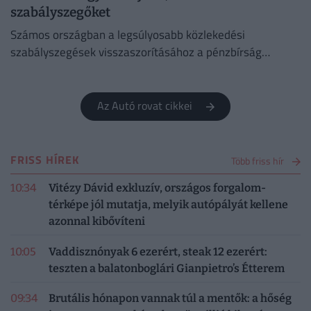
szabályszegőket
Számos országban a legsúlyosabb közlekedési
szabályszegések visszaszorításához a pénzbírság
önmagában már nem elég.
Az Autó rovat cikkei
FRISS HÍREK
Több friss hír
10:34
Vitézy Dávid exkluzív, országos forgalom-
térképe jól mutatja, melyik autópályát kellene
azonnal kibővíteni
10:05
Vaddisznónyak 6 ezerért, steak 12 ezerért:
teszten a balatonboglári Gianpietro’s Étterem
09:34
Brutális hónapon vannak túl a mentők: a hőség