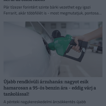
Pár tízezer forintért szinte bárki vezethet egy igazi
Ferrarit, akár többfélét is - most megmutatjuk, pontosan
mennyibe kerül a nem mindennapi élmény.
Újabb rendkívüli árzuhanás: nagyot esik
hamarosan a 95-ös benzin ára - eddig várj a
tankolással!
A pénteki nagykereskedelmi árcsökkentés újabb