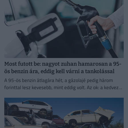
Most futott be: nagyot zuhan hamarosan a 95-
ös benzin ára, eddig kell várni a tankolással
A 95-ös benzin átlagára hét, a gázolajé pedig három
forinttal lesz kevesebb, mint eddig volt. Az ok: a kedvező
piaci környezet és a nemzetközi változások.