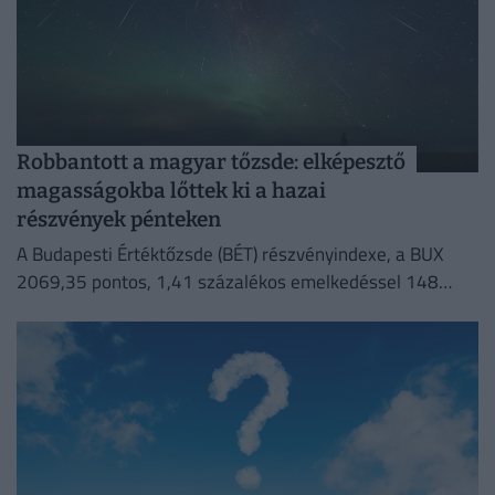
Robbantott a magyar tőzsde: elképesztő
magasságokba lőttek ki a hazai
részvények pénteken
A Budapesti Értéktőzsde (BÉT) részvényindexe, a BUX
2069,35 pontos, 1,41 százalékos emelkedéssel 148
632,55 ponton zárt pénteken.