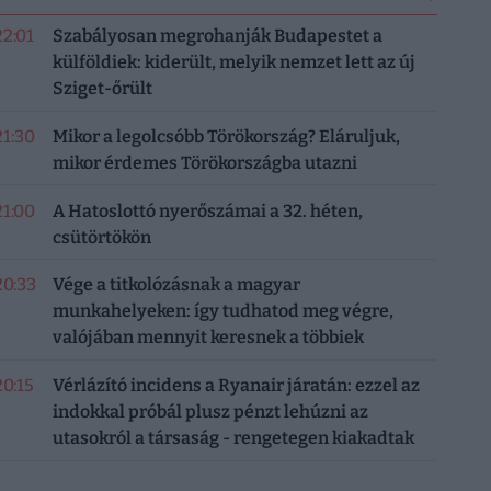
22:01
Szabályosan megrohanják Budapestet a
külföldiek: kiderült, melyik nemzet lett az új
Sziget-őrült
21:30
Mikor a legolcsóbb Törökország? Eláruljuk,
mikor érdemes Törökországba utazni
21:00
A Hatoslottó nyerőszámai a 32. héten,
csütörtökön
20:33
Vége a titkolózásnak a magyar
munkahelyeken: így tudhatod meg végre,
valójában mennyit keresnek a többiek
20:15
Vérlázító incidens a Ryanair járatán: ezzel az
indokkal próbál plusz pénzt lehúzni az
utasokról a társaság - rengetegen kiakadtak