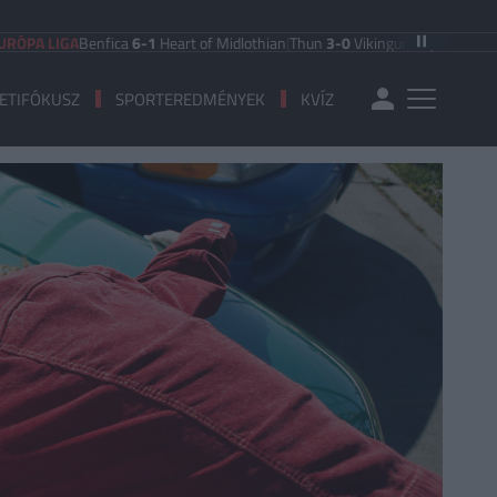
GA
Benfica
6-1
Heart of Midlothian
|
Thun
3-0
Vikingur Reykjavik
|
PAOK Saloni
ETIFÓKUSZ
SPORTEREDMÉNYEK
KVÍZ