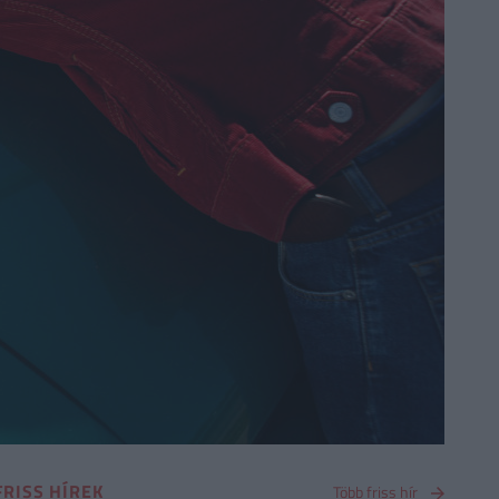
FRISS HÍREK
Több friss hír