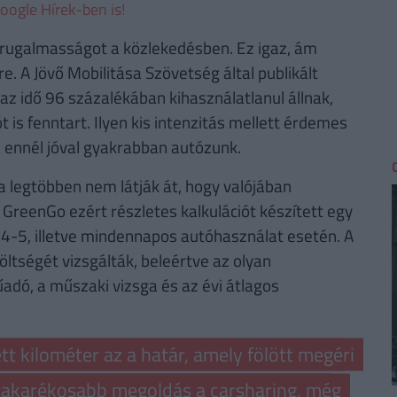
oogle Hírek-ben is!
i rugalmasságot a közlekedésben. Ez igaz, ám
. A Jövő Mobilitása Szövetség által publikált
az idő 96 százalékában kihasználatlanul állnak,
 is fenntart. Ilyen kis intenzitás mellett érdemes
a ennél jóval gyakrabban autózunk.
a legtöbben nem látják át, hogy valójában
 GreenGo ezért részletes kalkulációt készített egy
 4-5, illetve mindennapos autóhasználat esetén. A
öltségét vizsgálták, beleértve az olyan
űadó, a műszaki vizsga és az évi átlagos
t kilométer az a határ, amely fölött megéri
n takarékosabb megoldás a carsharing, még