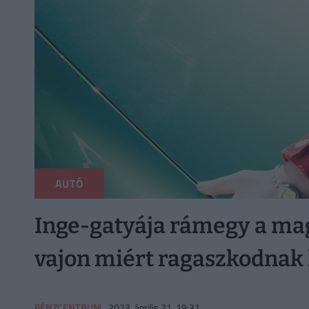
AUTÓ
Inge-gatyája rámegy a mag
vajon miért ragaszkodnak
PÉNZCENTRUM
2023. április 21. 19:31