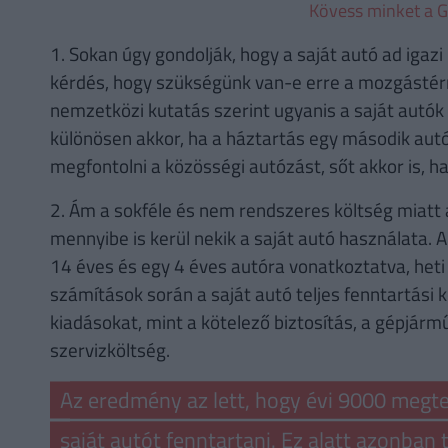
Kövess minket a G
1. Sokan úgy gondolják, hogy a saját autó ad igaz
kérdés, hogy szükségünk van-e erre a mozgástérre
nemzetközi kutatás szerint ugyanis a saját autók 
különösen akkor, ha a háztartás egy második autót
megfontolni a közösségi autózást, sőt akkor is, h
2. Ám a sokféle és nem rendszeres költség miatt 
mennyibe is kerül nekik a saját autó használata. A
14 éves és egy 4 éves autóra vonatkoztatva, heti
számítások során a saját autó teljes fenntartási k
kiadásokat, mint a kötelező biztosítás, a gépjárm
szervizköltség.
Az eredmény az lett, hogy évi 9000 megtet
saját autót fenntartani. Ez alatt azonba