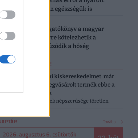
magyarok lemondanak erről a nyáron:
könnyen rámehet az egészségük is
026. augusztus 6.
Készül a válságforgatókönyv a magyar
munkahelyeken: erre kötelezhetik a
dolgozókat, ha elhúzódik a hőség
ERRŐL NE MARADJ LE!
Letarolták az európai kiskereskedelmet: már
minden második megvásárolt termék ebbe a
kategóriába tartozik
A saját márkás termékek népszerűsége töretlen.
NAPTÁR
Tovább
2026. augusztus 6. csütörtök