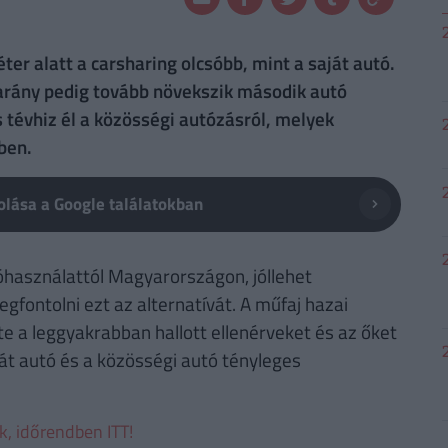
ter alatt a carsharing olcsóbb, mint a saját autó.
z arány pedig tovább növekszik második autó
tévhiz él a közösségi autózásról, melyek
ben.
lása a Google találatokban
használattól Magyarországon, jóllehet
ontolni ezt az alternatívát. A műfaj hazai
te a leggyakrabban hallott ellenérveket és az őket
át autó és a közösségi autó tényleges
ek, időrendben ITT!