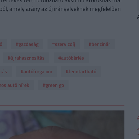
ból, amely arány az új irányelveknek megfelelően
ó
#gazdaság
#szervizdíj
#benzinár
#újrahasznosítás
#autóbérlés
tás
#autóforgalom
#fenntartható
os autó hírek
#green go