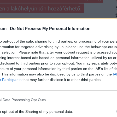
2
ben a lakóhelyünkön hozzáférhető.
 autójukat vezetni és nem szívesen ülnek olyan
geik vannak annak állapotát illetően. Ám az
rum -
Do Not Process My Personal Information
2
ő autót tisztán, feltöltve, az évszaknak megfelelő
to opt-out of the sale, sharing to third parties, or processing of your per
lés, a baleseti károk és a parkolási díj sem a mi
formation for targeted advertising by us, please use the below opt-out s
 folyamatosan romló parkolóhely-hiányt, mert egy
r selection. Please note that after your opt-out request is processed y
em mellékesen a levegőszennyezést is csökkenti.
eing interest-based ads based on personal information utilized by us or
disclosed to third parties prior to your opt-out. You may separately opt-
losure of your personal information by third parties on the IAB’s list of
2
. This information may also be disclosed by us to third parties on the
IA
RINT, HA NYUGDÍJBA MEGY: EGYSZERŰ
Participants
that may further disclose it to other third parties.
rűségnek örvendenek a
nyugdíjmegtakarítási
l Data Processing Opt Outs
ztosítás
. Mivel évtizedekre előre tekintve az
2
sincsen garancia, úgy tűnik ez időskori
o opt-out of the Sharing of my personal data.
. De
mennyi pénzhez is juthatunk egy