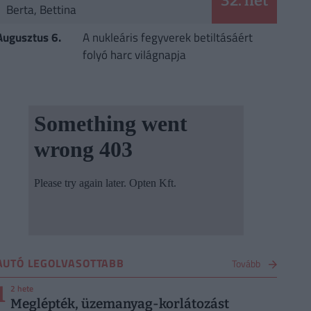
32. hét
Berta, Bettina
Augusztus 6.
A nukleáris fegyverek betiltásáért
folyó harc világnapja
AUTÓ LEGOLVASOTTABB
Tovább
1
2 hete
Meglépték, üzemanyag-korlátozást