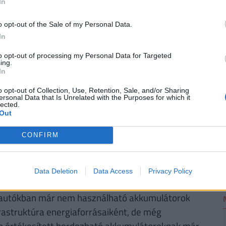
In
n védhetjük ki egy ilyen megtakarítással pénzünk
bben a cikkben
, illetve a Pénzcentrum
nyugdíj
o opt-out of the Sale of my Personal Data.
2
In
to opt-out of processing my Personal Data for Targeted
ing.
In
emben bizalmatlanok, mert félnek, hogy a bérelt
ltöttségű autók nem is jelennek meg
o opt-out of Collection, Use, Retention, Sale, and/or Sharing
ersonal Data that Is Unrelated with the Purposes for which it
pedig látszik, hogy hány kilométer „van még
lected.
Out
ll, így olyat is választhatunk, amellyel akár egy
CONFIRM
ogy az elektromos autók akkumulátorai vajon
 tömegű pakkok kimerülésük után hulladékként
Data Deletion
Data Access
Privacy Policy
atos fejlődés tapasztalható. Egyrészt a
s autókban már nem használható akkumulátorok
astruktúra energiaforrásaiként, de még
n értékesített hordozható akkumulátoroknak már