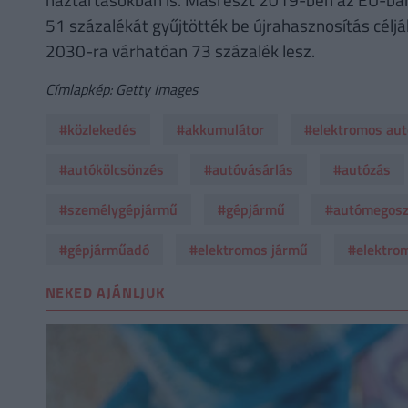
51 százalékát gyűjtötték be újrahasznosítás céljá
2030-ra várhatóan 73 százalék lesz.
Címlapkép: Getty Images
#közlekedés
#akkumulátor
#elektromos aut
#autókölcsönzés
#autóvásárlás
#autózás
#személygépjármű
#gépjármű
#autómegosz
#gépjárműadó
#elektromos jármű
#elektrom
NEKED AJÁNLJUK