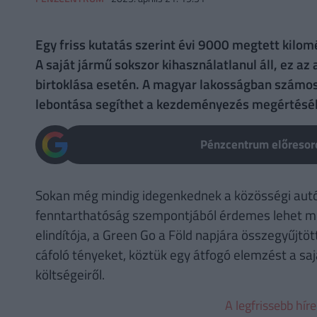
Egy friss kutatás szerint évi 9000 megtett kilomé
A saját jármű sokszor kihasználatlanul áll, ez a
birtoklása esetén. A magyar lakosságban számos 
lebontása segíthet a kezdeményezés megértésé
Pénzcentrum előresoro
Sokan még mindig idegenkednek a közösségi autó
fenntarthatóság szempontjából érdemes lehet megf
elindítója, a Green Go a Föld napjára összegyűjtöt
cáfoló tényeket, köztük egy átfogó elemzést a saj
költségeiről.
A legfrissebb hír