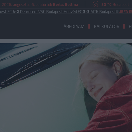
2026. augusztus 6. csütörtök
Berta, Bettina
30 °C
Budapest
-2
Debreceni VSC
|
Budapest Honvéd FC
3-3
MTK Budapest
UEFA EURÓPA LI
ÁRFOLYAM
KALKULÁTOR
H