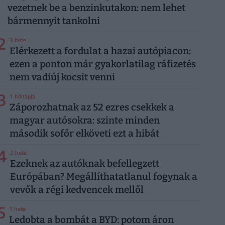
vezetnek be a benzinkutakon: nem lehet
bármennyit tankolni
2
3 hete
Elérkezett a fordulat a hazai autópiacon:
ezen a ponton már gyakorlatilag ráfizetés
nem vadiúj kocsit venni
3
1 hónapja
Záporozhatnak az 52 ezres csekkek a
magyar autósokra: szinte minden
második sofőr elköveti ezt a hibát
4
2 hete
Ezeknek az autóknak befellegzett
Európában? Megállíthatatlanul fogynak a
vevők a régi kedvencek mellől
5
1 hete
Ledobta a bombát a BYD: potom áron