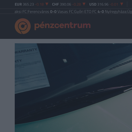
EUR
365.23
-0.18
CHF
390.06
-0.28
USD
316.96
-0.01
ksi FC
|
Ferencváros
0-0
Vasas FC
|
Győri ETO FC
4-0
Nyíregyháza
|
Újpest FC
4