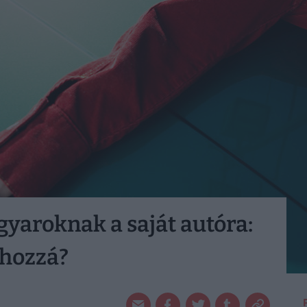
yaroknak a saját autóra:
 hozzá?