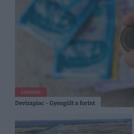
GAZDASÁG
Devizapiac - Gyengült a forint