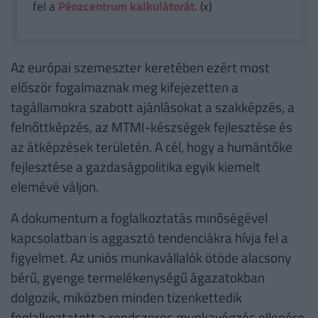
fel a
Pénzcentrum kalkulátorát.
(x)
Az európai szemeszter keretében ezért most
először fogalmaznak meg kifejezetten a
tagállamokra szabott ajánlásokat a szakképzés, a
felnőttképzés, az MTMI-készségek fejlesztése és
az átképzések területén. A cél, hogy a humántőke
fejlesztése a gazdaságpolitika egyik kiemelt
elemévé váljon.
A dokumentum a foglalkoztatás minőségével
kapcsolatban is aggasztó tendenciákra hívja fel a
figyelmet. Az uniós munkavállalók ötöde alacsony
bérű, gyenge termelékenységű ágazatokban
dolgozik, miközben minden tizenkettedik
foglalkoztatott a rendszeres munkavégzés ellenére