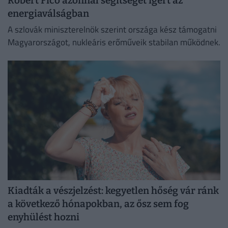
Robert Fico azonnal segítséget ígért az
energiaválságban
A szlovák miniszterelnök szerint országa kész támogatni
Magyarországot, nukleáris erőműveik stabilan működnek.
Kiadták a vészjelzést: kegyetlen hőség vár ránk
a következő hónapokban, az ősz sem fog
enyhülést hozni