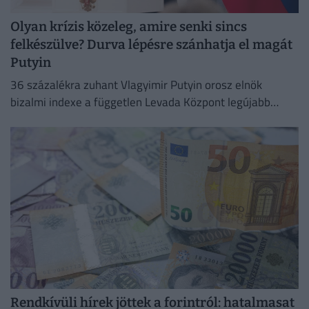
Olyan krízis közeleg, amire senki sincs
felkészülve? Durva lépésre szánhatja el magát
Putyin
36 százalékra zuhant Vlagyimir Putyin orosz elnök
bizalmi indexe a független Levada Központ legújabb
felmérése szerint
Rendkívüli hírek jöttek a forintról: hatalmasat