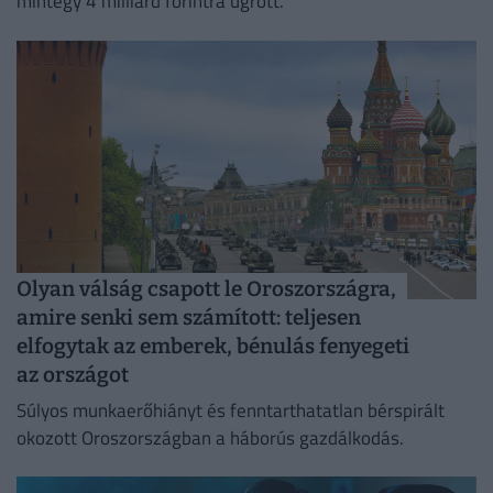
mintegy 4 milliárd forintra ugrott.
Olyan válság csapott le Oroszországra,
amire senki sem számított: teljesen
elfogytak az emberek, bénulás fenyegeti
az országot
Súlyos munkaerőhiányt és fenntarthatatlan bérspirált
okozott Oroszországban a háborús gazdálkodás.