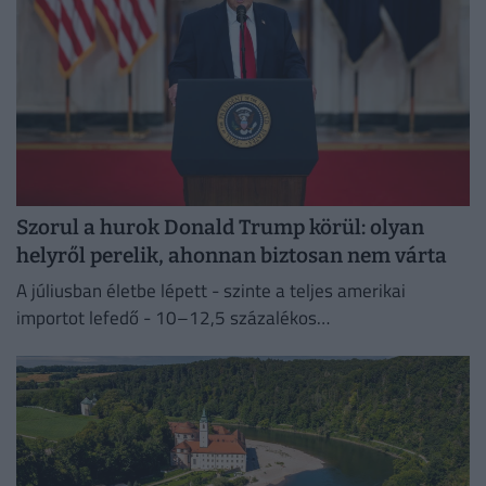
Szorul a hurok Donald Trump körül: olyan
helyről perelik, ahonnan biztosan nem várta
A júliusban életbe lépett - szinte a teljes amerikai
importot lefedő - 10–12,5 százalékos
vámintézkedéseket Washington a kényszermunka elleni
fellépéssel indokolja.