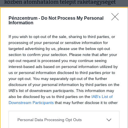
közben atomhatalom telepít rakétaegységet
Oroszországba
Oroszország szerdán súlyos ballisztikusrakéta-csapást
Pénzcentrum -
Do Not Process My Personal
Information
mért Kijevre és a főváros környékére, a támadásban
legalább 17 ember életét vesztette.
If you wish to opt-out of the sale, sharing to third parties, or
processing of your personal or sensitive information for
targeted advertising by us, please use the below opt-out
section to confirm your selection. Please note that after your
opt-out request is processed you may continue seeing
interest-based ads based on personal information utilized by
us or personal information disclosed to third parties prior to
your opt-out. You may separately opt-out of the further
disclosure of your personal information by third parties on the
IAB’s list of downstream participants. This information may
also be disclosed by us to third parties on the
IAB’s List of
Downstream Participants
that may further disclose it to other
Kész, ennyi volt: szinte teljesen felélte precíziós
third parties.
rakéta-készletét az amerikai hadsereg
Personal Data Processing Opt Outs
Az Egyesült Államok hadserege az Irán ellen öt hónapja