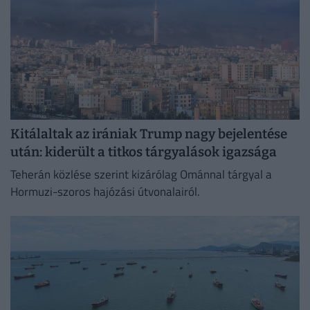
Kitálaltak az irániak Trump nagy bejelentése
után: kiderült a titkos tárgyalások igazsága
Teherán közlése szerint kizárólag Ománnal tárgyal a
Hormuzi-szoros hajózási útvonalairól.