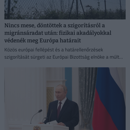
Nincs mese, döntöttek a szigorításról a
migránsáradat után: fizikai akadályokkal
védenék meg Európa határait
Közös európai fellépést és a határellenőrzések
szigorítását sürgeti az Európai Bizottság elnöke a múlt
heti ceutai migrációs válság nyomán.