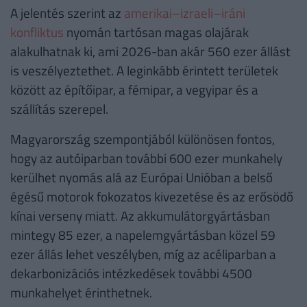
A jelentés szerint az
amerikai–izraeli–iráni
konfliktus
nyomán tartósan magas olajárak
alakulhatnak ki, ami 2026-ban akár 560 ezer állást
is veszélyeztethet. A leginkább érintett területek
között az építőipar, a fémipar, a vegyipar és a
szállítás szerepel.
Magyarország szempontjából különösen fontos,
hogy az autóiparban további 600 ezer munkahely
kerülhet nyomás alá az Európai Unióban a belső
égésű motorok fokozatos kivezetése és az erősödő
kínai verseny miatt. Az akkumulátorgyártásban
mintegy 85 ezer, a napelemgyártásban közel 59
ezer állás lehet veszélyben, míg az acéliparban a
dekarbonizációs intézkedések további 4500
munkahelyet érinthetnek.