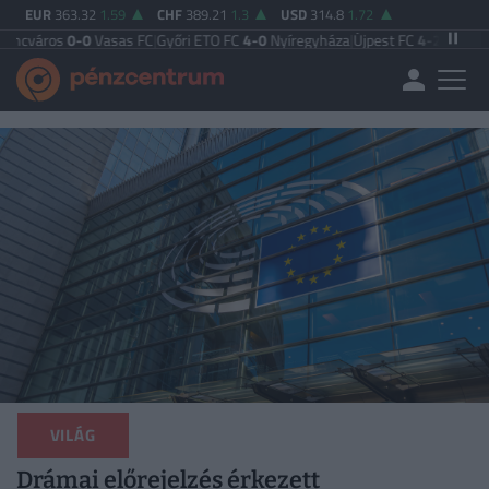
EUR
363.32
1.59
CHF
389.21
1.3
USD
314.8
1.72
0
Vasas FC
|
Győri ETO FC
4-0
Nyíregyháza
|
Újpest FC
4-2
Debreceni VSC
|
Buda
VILÁG
Drámai előrejelzés érkezett