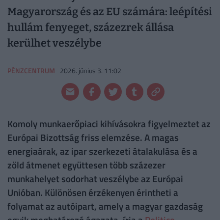
Magyarország és az EU számára: leépítési
hullám fenyeget, százezrek állása
kerülhet veszélybe
PÉNZCENTRUM
2026. június 3. 11:02
Komoly munkaerőpiaci kihívásokra figyelmeztet az
Európai Bizottság friss elemzése. A magas
energiaárak, az ipar szerkezeti átalakulása és a
zöld átmenet együttesen több százezer
munkahelyet sodorhat veszélybe az Európai
Unióban. Különösen érzékenyen érintheti a
folyamat az autóipart, amely a magyar gazdaság
egyik meghatározó ágazata, írja a
Politico
.