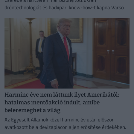
Cserébe a harctéren már bizonyított ukrán
dróntechnológiát és hadiipari know-how-t kapna Varsó.
Harminc éve nem láttunk ilyet Amerikától:
hatalmas mentőakció indult, amibe
beleremeghet a világ
Az Egyesült Államok közel harminc év után először
avatkozott be a devizapiacon a jen erősítése érdekében.