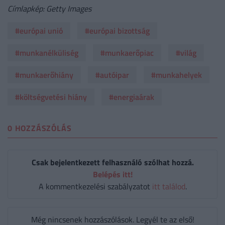
Címlapkép: Getty Images
#európai unió
#európai bizottság
#munkanélküliség
#munkaerőpiac
#világ
#munkaerőhiány
#autóipar
#munkahelyek
#költségvetési hiány
#energiaárak
0 HOZZÁSZÓLÁS
Csak bejelentkezett felhasználó szólhat hozzá.
Belépés itt!
A kommentkezelési szabályzatot
itt találod
.
Még nincsenek hozzászólások. Legyél te az első!