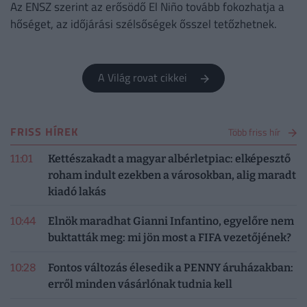
Az ENSZ szerint az erősödő El Niño tovább fokozhatja a
hőséget, az időjárási szélsőségek ősszel tetőzhetnek.
A Világ rovat cikkei
FRISS HÍREK
Több friss hír
11:01
Kettészakadt a magyar albérletpiac: elképesztő
roham indult ezekben a városokban, alig maradt
kiadó lakás
10:44
Elnök maradhat Gianni Infantino, egyelőre nem
buktatták meg: mi jön most a FIFA vezetőjének?
10:28
Fontos változás élesedik a PENNY áruházakban:
erről minden vásárlónak tudnia kell