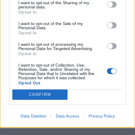
I want to opt-out of the Sharing of my
húzódó háborúban szinte teljes egészében felélte a nagy
personal data.
hatótávolságú precíziós rakétáinak globális készletét.
Opted In
I want to opt-out of the Sale of my
Personal Data.
Opted In
I want to opt-out of processing my
Personal Data for Targeted Advertising.
Opted In
I want to opt-out of Collection, Use,
Retention, Sale, and/or Sharing of my
Personal Data that Is Unrelated with the
Purposes for which it was collected.
Opted Out
Nagyon fontos hírt kaptak a magyar gazdák: új
CONFIRM
prémiumot vezetnek be, így juthatnak extra
pénzhez
Data Deletion
Data Access
Privacy Policy
Hat egymást követő nehéz év és az idei aszály teljesen
felélte a magyar gazdák tartalékait.