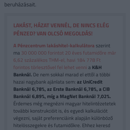
beruházásait.
LAKÁST, HÁZAT VENNÉL, DE NINCS ELÉG
PÉNZED? VAN OLCSÓ MEGOLDÁS!
A Pénzcentrum lakáshitel-kalkulátora
szerint
ma
30 000 000 forintot 20 éves futamidőre már
6,62 százalékos THM-el, havi 184 778 Ft
forintos törlesztővel fel lehet venni
a
K&H
Banknál.
De nem sokkal marad el ettől a többi
hazai nagybank ajánlata sem:
az UniCredit
Banknál 6,78%, az Erste Banknál 6,78%, a CIB
Banknál 6,89%, míg a MagNet Banknál 7,02%.
Érdemes még megnézni magyar hitelintézetetek
további konstrukcióit is, és egyedi kalkulációt
végezni, saját preferenciáink alapján különböző
hitelösszegekre és futamidőkre. Ehhez keresd