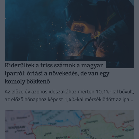
Kiderültek a friss számok a magyar
iparról: óriási a növekedés, de van egy
komoly bökkenő
Az előző év azonos időszakához mérten 10,1%-kal bővült,
az előző hónaphoz képest 1,4%-kal mérséklődött az ipari
termelés