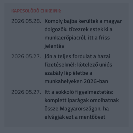
KAPCSOLÓDÓ CIKKEINK:
2026.05.28.
Komoly bajba kerültek a magyar
dolgozók: tízezrek estek ki a
munkaerőpiacról, itt a friss
jelentés
2026.05.27.
Jön a teljes fordulat a hazai
fizetéseknél: kötelező uniós
szabály lép életbe a
munkahelyeken 2026-ban
2026.05.27.
Itt a sokkoló figyelmeztetés:
komplett iparágak omolhatnak
össze Magyarországon, ha
elvágják ezt a mentőövet