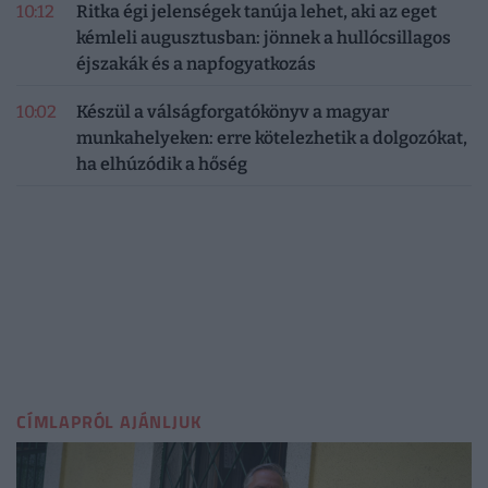
10:12
Ritka égi jelenségek tanúja lehet, aki az eget
kémleli augusztusban: jönnek a hullócsillagos
éjszakák és a napfogyatkozás
10:02
Készül a válságforgatókönyv a magyar
munkahelyeken: erre kötelezhetik a dolgozókat,
ha elhúzódik a hőség
CÍMLAPRÓL AJÁNLJUK