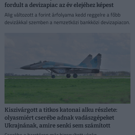
fordult a devizapiac az év elejéhez képest
Alig változott a forint árfolyama kedd reggelre a főbb
devizákkal szemben a nemzetközi bankközi devizapiacon.
Kiszivárgott a titkos katonai alku részlete:
olyasmiért cserébe adnak vadászgépeket
Ukrajnának, amire senki sem számított