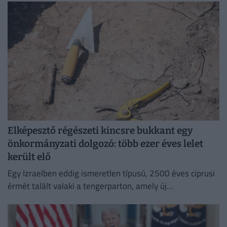
Elképesztő régészeti kincsre bukkant egy
önkormányzati dolgozó: több ezer éves lelet
került elő
Egy Izraelben eddig ismeretlen típusú, 2500 éves ciprusi
érmét talált valaki a tengerparton, amely új
információkkal szolgálhat a perzsa kori földközi-tengeri
kereskedelemről.