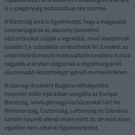
is a szegénység kockázatával néz szembe.
A Bizottság arra is figyelmeztet, hogy a magasabb
üzemanyagárak az alacsony jövedelmű
háztartásokat sújtják a leginkább, mivel jövedelmük
további 1,4 százalékát emészthetik fel. Emellett az
unión kívülről érkező munkavállalók továbbra is jóval
nagyobb arányban dolgoznak a végzettségüknél
alacsonyabb képzettséget igénylő munkakörökben.
A csomag részeként Bulgária költségvetési
helyzetét külön eljárásban vizsgálta az Európai
Bizottság, amely pénzügyi kockázatokat tárt fel.
Németország, Észtország, Lettország és Szlovénia
szintén hasonló ellenőrzésen esett át, de esetükben
egyelőre nem adtak ki figyelmeztetést.