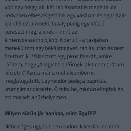
Volt egy hölgy, aki két rablásomat is megélte, de
kedvesen elbeszélgettünk egy vásáron és egy vázát
ajándékoztam neki. Tavaly pedig egy idős úr
keresett meg, akinek – mint az
élménybeszámolójából kiderült - a taxijában
menekültem egy békásmegyeri rablás után és nem
fizettem ki. Választott egy piros flaskát, amire
ráírtam, hogy „A legjobb sofőrnek, akit nem tudtam
kifizetni.” Azóta már a műhelyemben is
meglátogatott. Egy rendőr pedig a paprikás
krumplimat dicsérte, Ő falta be, miután elfogtak és
ott maradt a tűzhelyemen.
Milyen sűrűn jár bankba, mint ügyfél?
Néha céges ügyben nem tudom kikerülni, de nem