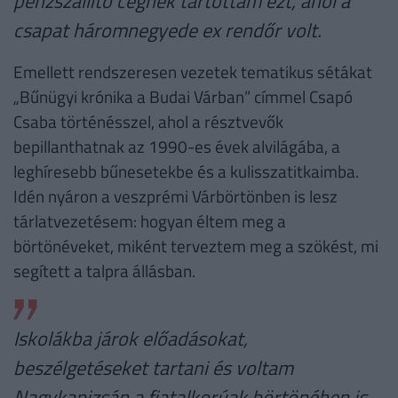
pénzszállító cégnek tartottam ezt, ahol a
csapat háromnegyede ex rendőr volt.
Emellett rendszeresen vezetek tematikus sétákat
„Bűnügyi krónika a Budai Várban” címmel Csapó
Csaba történésszel, ahol a résztvevők
bepillanthatnak az 1990-es évek alvilágába, a
leghíresebb bűnesetekbe és a kulisszatitkaimba.
Idén nyáron a veszprémi Várbörtönben is lesz
tárlatvezetésem: hogyan éltem meg a
börtönéveket, miként terveztem meg a szökést, mi
segített a talpra állásban.
Iskolákba járok előadásokat,
beszélgetéseket tartani és voltam
Nagykanizsán a fiatalkorúak börtönében is.