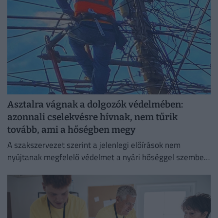
Asztalra vágnak a dolgozók védelmében:
azonnali cselekvésre hívnak, nem tűrik
tovább, ami a hőségben megy
A szakszervezet szerint a jelenlegi előírások nem
nyújtanak megfelelő védelmet a nyári hőséggel szemben,
ezért aláírásgyűjtést indítottak a dolgozók egészségének
védelmében.