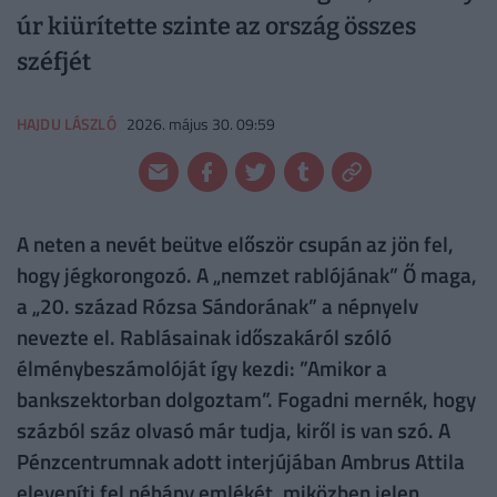
úr kiürítette szinte az ország összes
széfjét
HAJDU LÁSZLÓ
2026. május 30. 09:59
A neten a nevét beütve először csupán az jön fel,
hogy jégkorongozó. A „nemzet rablójának” Ő maga,
a „20. század Rózsa Sándorának” a népnyelv
nevezte el. Rablásainak időszakáról szóló
élménybeszámolóját így kezdi: ”Amikor a
bankszektorban dolgoztam”. Fogadni mernék, hogy
százból száz olvasó már tudja, kiről is van szó. A
Pénzcentrumnak adott interjújában Ambrus Attila
eleveníti fel néhány emlékét, miközben jelen