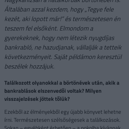
Általában azzal kezdem, hogy „Tegye fele
kezét, aki lopott már!” és természetesen én
teszem fel elsőként. Elmondom a
gyerekeknek, hogy nem létezik nyugdíjas
bankrabló, ne hazudjanak, vállalják a tetteik
következményeit. Saját példámon keresztül
beszélek hozzájuk.
Találkozott olyanokkal a börtönévek után, akik a
bankrablások elszenvedői voltak? Milyen
visszajelzések jöttek tőlük?
Ezekből az élményekből egy újabb könyvet lehetne
írni. Természetesen szélsőségesek a találkozások.
Sokan – egyébként érhetően – a pokolba kívánnak.