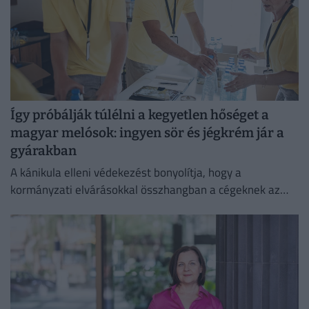
Így próbálják túlélni a kegyetlen hőséget a
magyar melósok: ingyen sör és jégkrém jár a
gyárakban
A kánikula elleni védekezést bonyolítja, hogy a
kormányzati elvárásokkal összhangban a cégeknek az
energiafogyasztásukat is mérsékelniük kell.