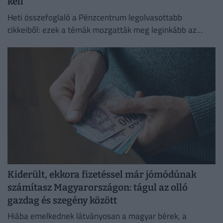
kell
Heti összefoglaló a Pénzcentrum legolvasottabb
cikkeiből: ezek a témák mozgatták meg leginkább az
olvasókat.
Kiderült, ekkora fizetéssel már jómódúnak
számítasz Magyarországon: tágul az olló
gazdag és szegény között
Hiába emelkednek látványosan a magyar bérek, a