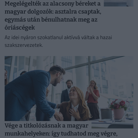
Megelégelték az alacsony béreket a
magyar dolgozók: asztalra csaptak,
egymás után bénulhatnak meg az
óriáscégek
Az idei nyáron szokatlanul aktívvá váltak a hazai
szakszervezetek.
Vége a titkolózásnak a magyar
munkahelyeken: így tudhatod meg végre,