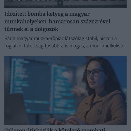
Időzített bomba ketyeg a magyar
munkahelyeken: hamarosan százezrével
tűnnek el a dolgozók
Bár a magyar munkaerőpiac látszólag stabil, hiszen a
foglalkoztatottság továbbra is magas, a munkanélküliség
pedig nem emelkedik drámai mértékben.
Teljesen átírhatják a kötelező szombati