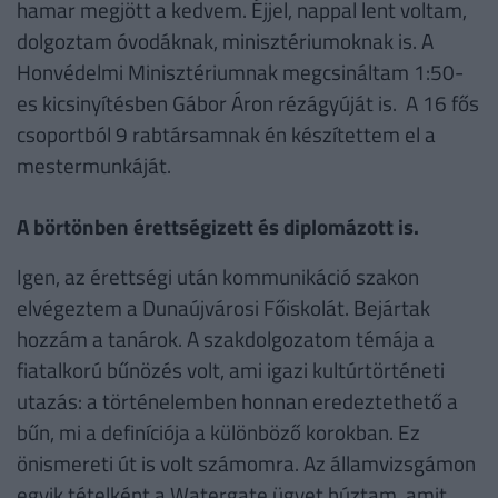
hamar megjött a kedvem. Éjjel, nappal lent voltam,
dolgoztam óvodáknak, minisztériumoknak is. A
Honvédelmi Minisztériumnak megcsináltam 1:50-
es kicsinyítésben Gábor Áron rézágyúját is. A 16 fős
csoportból 9 rabtársamnak én készítettem el a
mestermunkáját.
A börtönben érettségizett és diplomázott is.
Igen, az érettségi után kommunikáció szakon
elvégeztem a Dunaújvárosi Főiskolát. Bejártak
hozzám a tanárok. A szakdolgozatom témája a
fiatalkorú bűnözés volt, ami igazi kultúrtörténeti
utazás: a történelemben honnan eredeztethető a
bűn, mi a definíciója a különböző korokban. Ez
önismereti út is volt számomra. Az államvizsgámon
egyik tételként a Watergate ügyet húztam, amit