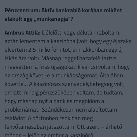
Pénzcentrum: Aktív bankrabló korában miként
alakult egy „munkanapja”?
Ambrus Attila:
Délelőtt, vagy délután raboltam,
aztán lementem a kaszinóba (volt, hogy egy éjszaka
elvertem 2,5 millió forintot, ami akkoriban egy új
lakás ára volt). Másnap reggel hazafelé tartva
megvettem a friss újságokat: kíváncsi voltam, hogy
az ország követi-e a munkásságomat. Általában
követte… A kaszinózás szenvedélybetegség volt,
emiatt mindig pénzszűkében voltam, de tudtam,
hogy másnap nyit a bank és megoldom a
problémámat. Szándékosan nem alapítottam
családot. A börtönben csokiban meg
fekvőtámaszban játszottam. Ott azért – érhető
módon – lejön az ember a kaszinóról.