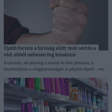
Újabb focista a bíróság előtt: testi sértés a
vád, ebből nehezen fog kimászni
A támadó, aki jelenleg a szaúdi Al-Ahli játékosa, a
közelmúltban a világbajnokságon is pályára lépett - most
testi sértés miatt kell majd felelnie a törvény...