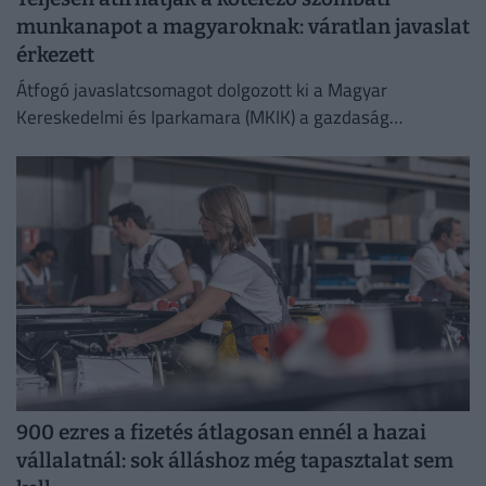
munkanapot a magyaroknak: váratlan javaslat
érkezett
Átfogó javaslatcsomagot dolgozott ki a Magyar
Kereskedelmi és Iparkamara (MKIK) a gazdaság
működőképességének megőrzése és az energiaválság
kezelése érdekében.
900 ezres a fizetés átlagosan ennél a hazai
vállalatnál: sok álláshoz még tapasztalat sem