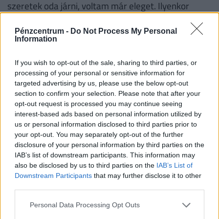
szeretek oda járni, voltam már eleget. Ilyenkor
fotózkodik velem a fiókvezető, az ügyfelek. A
bankszektorból kihalt már az a világ, amit mi
Pénzcentrum -
Do Not Process My Personal
Information
képviseltünk a kollégákkal. És ismert kollégám,
Matolcsy úr egyébként is kiürítette szinte az ország
If you wish to opt-out of the sale, sharing to third parties, or
összes széfjét.
processing of your personal or sensitive information for
targeted advertising by us, please use the below opt-out
section to confirm your selection. Please note that after your
opt-out request is processed you may continue seeing
interest-based ads based on personal information utilized by
Címlapkép: Getty Images
us or personal information disclosed to third parties prior to
your opt-out. You may separately opt-out of the further
#hrcentrum
#vállalkozás
#bank
disclosure of your personal information by third parties on the
IAB’s list of downstream participants. This information may
#interjú
#bankrablás
#börtön
also be disclosed by us to third parties on the
IAB’s List of
Downstream Participants
that may further disclose it to other
#bűncselekmény
#bűnözés
#bankrabló
third parties.
#bűnügy
#vállalkozó
#matolcsy györgy
Personal Data Processing Opt Outs