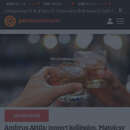
EUR
363.18
-2.23
CHF
388.84
-1.5
USD
314.21
-2.76
szegi TE
5-2
Paksi FC
|
Ferencváros
0-0
Vasas FC
|
Győri ETO FC
4-0
Nyíregyhá
HRCENTRUM
Ambrus Attila: ismert kollégám, Matolcsy