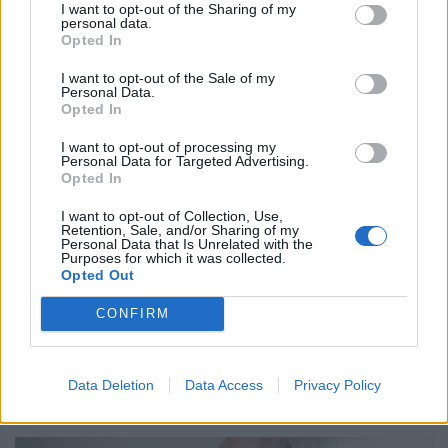
#bankrablók
#whisky
#börtönbüntetés
I want to opt-out of the Sharing of my
personal data.
Opted In
1 HOZZÁSZÓLÁS
I want to opt-out of the Sale of my
Personal Data.
Opted In
Csak bejelentkezett felhasználó szólhat hozzá.
I want to opt-out of processing my
Belépés itt!
Personal Data for Targeted Advertising.
Opted In
A kommentkezelési szabályzatot
itt találod
.
I want to opt-out of Collection, Use,
Retention, Sale, and/or Sharing of my
Felix DeSouza
2 hónapja
Personal Data that Is Unrelated with the
Purposes for which it was collected.
Ha választani kell kettejük közül akkor Ambrus a
Opted Out
szimpatikusabb.
CONFIRM
0
0
Data Deletion
Data Access
Privacy Policy
NEKED AJÁNLJUK