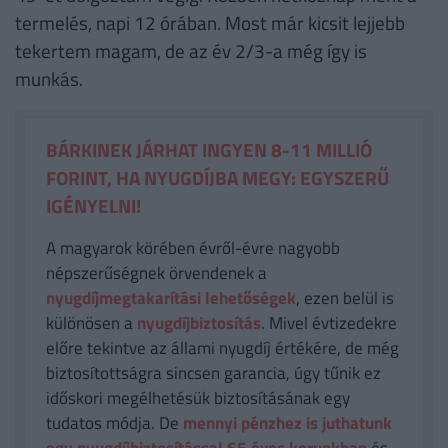
termelés, napi 12 órában. Most már kicsit lejjebb
tekertem magam, de az év 2/3-a még így is
munkás.
BÁRKINEK JÁRHAT INGYEN 8-11 MILLIÓ
FORINT, HA NYUGDÍJBA MEGY: EGYSZERŰ
IGÉNYELNI!
A magyarok körében évről-évre nagyobb
népszerűségnek örvendenek a
nyugdíjmegtakarítási lehetőségek
, ezen belül is
különösen a
nyugdíjbiztosítás
. Mivel évtizedekre
előre tekintve az állami nyugdíj értékére, de még
biztosítottságra sincsen garancia, úgy tűnik ez
időskori megélhetésük biztosításának egy
tudatos módja. De
mennyi pénzhez is juthatunk