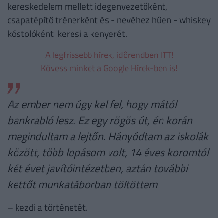
kereskedelem mellett idegenvezetőként,
csapatépítő trénerként és - nevéhez hűen - whiskey
kóstolóként keresi a kenyerét.
A legfrissebb hírek, időrendben ITT!
Kövess minket a Google Hírek-ben is!
Az ember nem úgy kel fel, hogy mától
bankrabló lesz. Ez egy rögös út, én korán
megindultam a lejtőn. Hányódtam az iskolák
között, több lopásom volt, 14 éves koromtól
két évet javítóintézetben, aztán további
kettőt munkatáborban töltöttem
– kezdi a történetét.