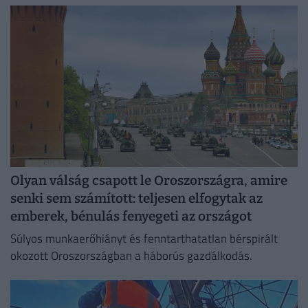
irodaházban, ahol a hűtés központilag működik.
Olyan válság csapott le Oroszországra, amire
senki sem számított: teljesen elfogytak az
emberek, bénulás fenyegeti az országot
Súlyos munkaerőhiányt és fenntarthatatlan bérspirált
okozott Oroszországban a háborús gazdálkodás.