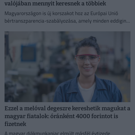
valójában mennyit keresnek a többiek
Magyarországon is új korszakot hoz az Európai Unió
bértranszparencia-szabályozása, amely minden eddiginél
átláthatóbbá teszi a vállalati javadalmazást:
Ezzel a melóval degeszre kereshetik magukat a
magyar fiatalok: óránként 4000 forintot is
fizetnek
A magyar diákmunkapiac elmúlt másfél évtizede