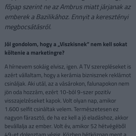
főpap szerint ne az Ambrus miatt járjanak az
emberek a Bazilikához. Ennyit a keresztényi
megbocsátásról.
Jól gondolom, hogy a „Viszkisnek” nem kell sokat
költenie a marketingre?
A hírnevem sokáig elvisz, igen. A TV szerepléseket is
azért vállaltam, hogy a kerámia biznisznek reklámot
csináljak. Aki utál, az a vásárokon, falunapokon nem
jön oda hozzám, ezért 10-ból 9-szer pozitív
visszajelzéseket kapok. Volt olyan nap, amikor
1.600 selfit csináltak velem. Természetesen ez
nagyon fárasztó, de ha ez kell a jó eladáshoz, akkor
bevállalja az ember. Volt év, amikor 52 hétvégéből
49-et dolgoztam végig. Közben hétköznap ment a