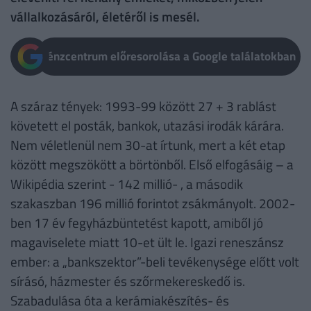
vállalkozásáról, életéről is mesél.
Pénzcentrum előresorolása a Google találatokban
A száraz tények: 1993-99 között 27 + 3 rablást
követett el posták, bankok, utazási irodák kárára.
Nem véletlenül nem 30-at írtunk, mert a két etap
között megszökött a börtönből. Első elfogásáig – a
Wikipédia szerint - 142 millió- , a második
szakaszban 196 millió forintot zsákmányolt. 2002-
ben 17 év fegyházbüntetést kapott, amiből jó
magaviselete miatt 10-et ült le. Igazi reneszánsz
ember: a „bankszektor”-beli tevékenysége előtt volt
sírásó, házmester és szőrmekereskedő is.
Szabadulása óta a kerámiakészítés- és