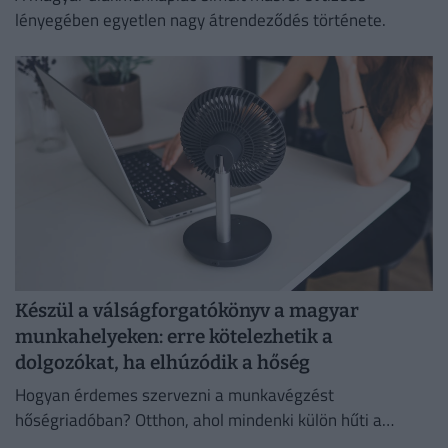
lényegében egyetlen nagy átrendeződés története.
Készül a válságforgatókönyv a magyar
munkahelyeken: erre kötelezhetik a
dolgozókat, ha elhúzódik a hőség
Hogyan érdemes szervezni a munkavégzést
hőségriadóban? Otthon, ahol mindenki külön hűti a
lakását, vagy egy korszerű, energiahatékony