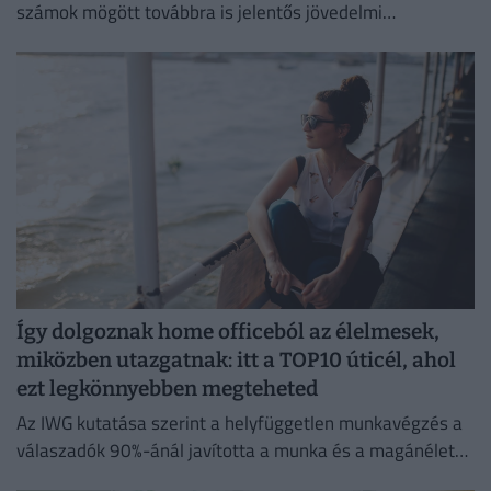
számok mögött továbbra is jelentős jövedelmi
különbségek húzódnak meg.
Így dolgoznak home officeból az élelmesek,
miközben utazgatnak: itt a TOP10 úticél, ahol
ezt legkönnyebben megteheted
Az IWG kutatása szerint a helyfüggetlen munkavégzés a
válaszadók 90%-ánál javította a munka és a magánélet
egyensúlyát, míg 80%-uk produktívabbnak érzi magát.