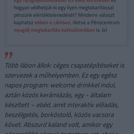
egy nyugdíjbiztosítással 65 éves korunkban
és
hogyan védhetjük ki egy ilyen megtakarítással
pénzünk elértéktelenedését? Minderre választ
kaphatsz
ebben a cikkben
, illetve a Pénzcentrum
nyugdíj megtakarítás kalkulátorában
is. (x)
Több lábon állok: céges csapatépítéseket is
szervezek a műhelyemben. Ez egy egész
napos program: welcome drinkkel indul,
aztán közös kerámiázás, egy - általam
készített – ebéd, amit interaktív előadás,
beszélgetés, borkóstoló, közös vacsora
követ. Abszurd kaland volt, amikor egy