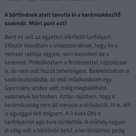
A börtönévek alatt tanulta ki a kerámiakészítő
szakmát. Miért pont ezt?
Bent ez volt az egyetlen elérhető tanfolyam.
Először mondtam a smasszeroknak, hogy én a
nemzet rablója vagyok, nem koszolom be a
kezemet. Próbálkoztam a festészettel, rajzolással
is, de nem volt hozzá tehetségem. Belekóstoltam a
szobrászkodásba, az első műalkotásom egy
Gyurcsány szobor volt, máig megtalálható
valamelyik börtönben. Aztán rájöttem, hogy a
kerámikusság nem áll messze a sírásástól, itt is, ott
is agyaggal kell dolgozni. A 3 éves OKJ-s
tanfolyamot egy évre sűrítették. A műhely nagyon
jó világ volt a börtönön belül, a kerámiákhoz pedig