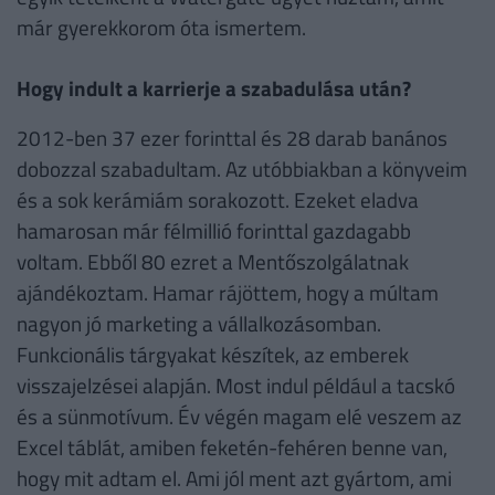
már gyerekkorom óta ismertem.
Hogy indult a karrierje a szabadulása után?
2012-ben 37 ezer forinttal és 28 darab banános
dobozzal szabadultam. Az utóbbiakban a könyveim
és a sok kerámiám sorakozott. Ezeket eladva
hamarosan már félmillió forinttal gazdagabb
voltam. Ebből 80 ezret a Mentőszolgálatnak
ajándékoztam. Hamar rájöttem, hogy a múltam
nagyon jó marketing a vállalkozásomban.
Funkcionális tárgyakat készítek, az emberek
visszajelzései alapján. Most indul például a tacskó
és a sünmotívum. Év végén magam elé veszem az
Excel táblát, amiben feketén-fehéren benne van,
hogy mit adtam el. Ami jól ment azt gyártom, ami