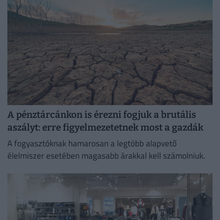
A pénztárcánkon is érezni fogjuk a brutális
aszályt: erre figyelmezetetnek most a gazdák
A fogyasztóknak hamarosan a legtöbb alapvető
élelmiszer esetében magasabb árakkal kell számolniuk.