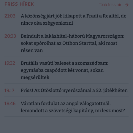
FRISS HÍREK
Több friss hír
21:03
A közönség járt jól: kikapott a Fradi a Realtól, de
nincs oka szégyenkezni
20:03
Beindult a lakáshitel-háború Magyarországon:
sokat spórolhat az Otthon Starttal, aki most
résen van
19:32
Brutális vasúti baleset a szomszédbam:
egymásba csapódott két vonat, sokan
megsérültek
19:17
Friss! Az Ötöslottó nyerőszámai a 32. játékhéten
18:46
Váratlan fordulat az angol válogatottnál:
lemondott a szövetségi kapitány, mi lesz most?