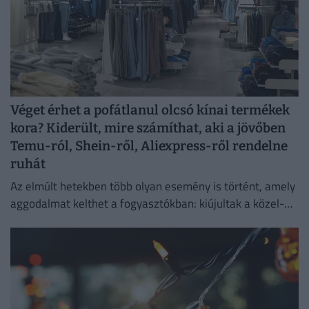
Véget érhet a pofátlanul olcsó kínai termékek
kora? Kiderült, mire számíthat, aki a jövőben
Temu-ról, Shein-ről, Aliexpress-ről rendelne
ruhát
Az elmúlt hetekben több olyan esemény is történt, amely
aggodalmat kelthet a fogyasztókban: kiújultak a közel-
keleti feszültségek, miközben az Európai Unió új
vámokról is döntött.