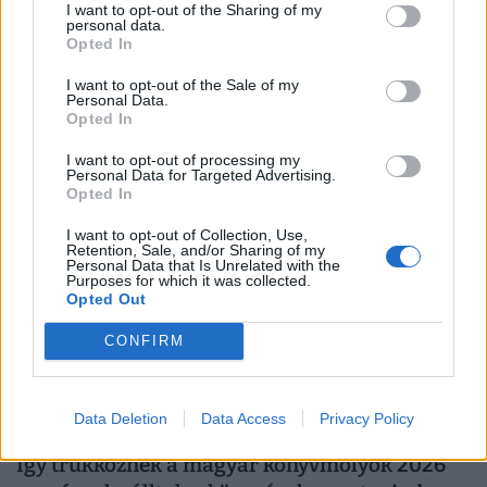
I want to opt-out of the Sharing of my
personal data.
Visszatér a legendás Lutra album: itt lesz
Opted In
kapható diszkont áron a népszerű matricás
gyűjtőfüzet
I want to opt-out of the Sale of my
Personal Data.
Hamarosan ismét a boltok polcaira kerülhet az egyik
Opted In
legismertebb magyar matricás album, amely a
I want to opt-out of processing my
kilencvenes évek elején gyerekek ezreinek szerzett
Personal Data for Targeted Advertising.
Opted In
felejthetetlen élményeket.
I want to opt-out of Collection, Use,
Retention, Sale, and/or Sharing of my
Personal Data that Is Unrelated with the
Purposes for which it was collected.
Opted Out
CONFIRM
Data Deletion
Data Access
Privacy Policy
Így trükköznek a magyar könyvmolyok 2026