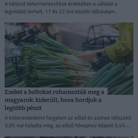
A hálózat tehermentesítése érdekében a vállalat a
leginkább terhelt, 17 és 22 óra közötti idősávban
minimalizálja az áramfogyasztását.
Ezeket a boltokat rohamozták meg a
magyarok: kiderült, hova hordjuk a
legtöbb pénzt
A kiskereskedelmi forgalom az előző év azonos időszakit
3,0%-kal haladta meg, az előző hónaphoz képest 0,4%-
kal mérséklődött