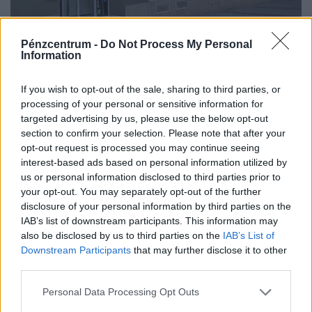
Pénzcentrum -
Do Not Process My Personal
Rendkívüli döntés: az energiaválság miatt új
Information
nyitvatartási idő jöhet a Coop
élelmiszerboltokban
If you wish to opt-out of the sale, sharing to third parties, or
processing of your personal or sensitive information for
A Coop is csatlakozik azokhoz, akik a hőség és a
targeted advertising by us, please use the below opt-out
megnövekedett villamosenergia-igény miatt
section to confirm your selection. Please note that after your
energiatakarékossági intézkedéseket vezetnek be.
opt-out request is processed you may continue seeing
interest-based ads based on personal information utilized by
us or personal information disclosed to third parties prior to
your opt-out. You may separately opt-out of the further
disclosure of your personal information by third parties on the
IAB’s list of downstream participants. This information may
also be disclosed by us to third parties on the
IAB’s List of
Downstream Participants
that may further disclose it to other
third parties.
Personal Data Processing Opt Outs