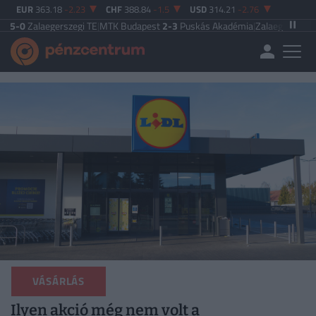
EUR
363.18
-2.23
CHF
388.84
-1.5
USD
314.21
-2.76
gerszegi TE
|
MTK Budapest
2-3
Puskás Akadémia
|
Zalaegerszegi TE
5-2
Paks
VÁSÁRLÁS
Ilyen akció még nem volt a