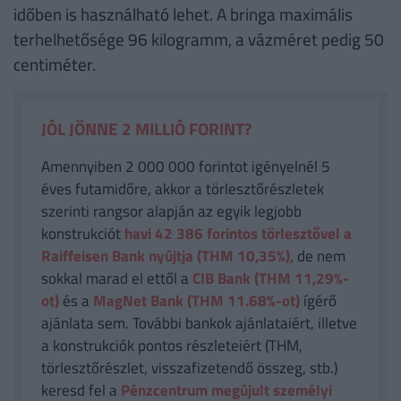
időben is használható lehet. A bringa maximális
terhelhetősége 96 kilogramm, a vázméret pedig 50
centiméter.
JÓL JÖNNE 2 MILLIÓ FORINT?
Amennyiben 2 000 000 forintot igényelnél 5
éves futamidőre, akkor a törlesztőrészletek
szerinti rangsor alapján az egyik legjobb
konstrukciót
havi 42 386
forintos törlesztővel a
Raiffeisen Bank nyújtja (THM 10,35%),
de nem
sokkal marad el ettől a
CIB Bank (THM 11,29%-
ot)
és a
MagNet Bank (THM 11.68%-ot)
ígérő
ajánlata sem. További bankok ajánlataiért, illetve
a konstrukciók pontos részleteiért (THM,
törlesztőrészlet, visszafizetendő összeg, stb.)
keresd fel a
Pénzcentrum megújult személyi