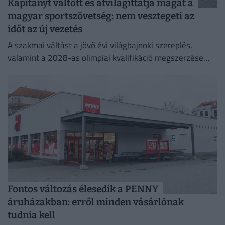
Kapitányt váltott és átvilágíttatja magát a
magyar sportszövetség: nem vesztegeti az
időt az új vezetés
A szakmai váltást a jövő évi világbajnoki szereplés,
valamint a 2028-as olimpiai kvalifikáció megszerzése
indokolja, miután a korábbi szakvezető, Dér Zsolt mindkét
posztjáról távozott.
Fontos változás élesedik a PENNY
áruházakban: erről minden vásárlónak
tudnia kell