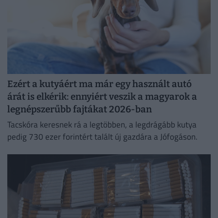
Ezért a kutyáért ma már egy használt autó
árát is elkérik: ennyiért veszik a magyarok a
legnépszerűbb fajtákat 2026-ban
Tacskóra keresnek rá a legtöbben, a legdrágább kutya
pedig 730 ezer forintért talált új gazdára a Jófogáson.