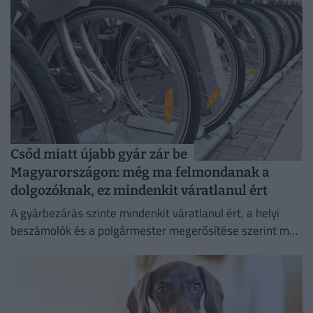
Csőd miatt újabb gyár zár be
Magyarországon: még ma felmondanak a
dolgozóknak, ez mindenkit váratlanul ért
A gyárbezárás szinte mindenkit váratlanul ért, a helyi
beszámolók és a polgármester megerősítése szerint még
a cégvezetés is csak az utolsó pillanatban értesült a
döntésről.