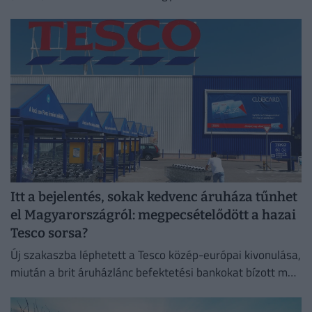
Itt a bejelentés, sokak kedvenc áruháza tűnhet
el Magyarországról: megpecsételődött a hazai
Tesco sorsa?
Új szakaszba léphetett a Tesco közép-európai kivonulása,
miután a brit áruházlánc befektetési bankokat bízott meg
az értékesítés előkészítésével.