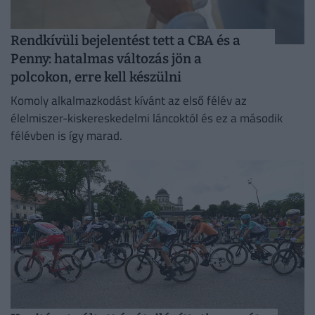
Rendkívüli bejelentést tett a CBA és a
Penny: hatalmas változás jön a
polcokon, erre kell készülni
Komoly alkalmazkodást kívánt az első félév az
élelmiszer-kiskereskedelmi láncoktól és ez a második
félévben is így marad.