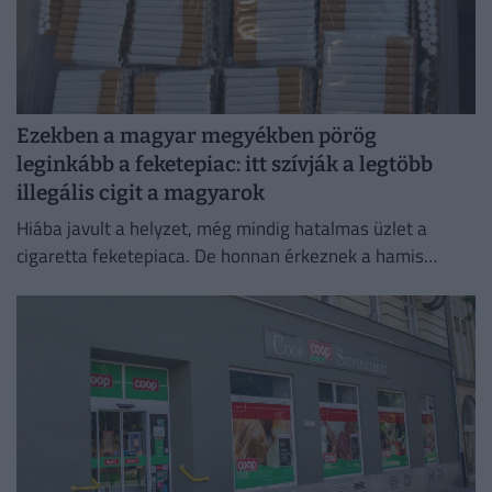
Ezekben a magyar megyékben pörög
leginkább a feketepiac: itt szívják a legtöbb
illegális cigit a magyarok
Hiába javult a helyzet, még mindig hatalmas üzlet a
cigaretta feketepiaca. De honnan érkeznek a hamis
cigaretták Magyarországra, és hol a legnagyobb a
feketepiac?