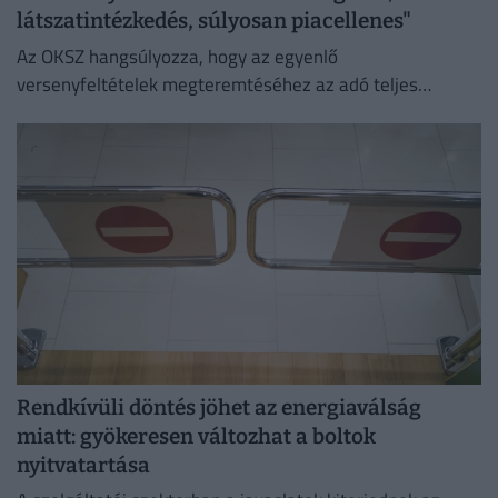
látszatintézkedés, súlyosan piacellenes"
Az OKSZ hangsúlyozza, hogy az egyenlő
versenyfeltételek megteremtéséhez az adó teljes
megszüntetése az egyetlen érdemi megoldás.
Rendkívüli döntés jöhet az energiaválság
miatt: gyökeresen változhat a boltok
nyitvatartása