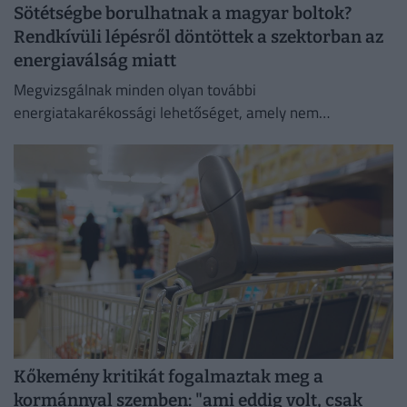
Sötétségbe borulhatnak a magyar boltok?
Rendkívüli lépésről döntöttek a szektorban az
energiaválság miatt
Megvizsgálnak minden olyan további
energiatakarékossági lehetőséget, amely nem
veszélyezteti az üzletmenet folytonosságát és a vásárlók
zökkenőmentes kiszolgálását.
Kőkemény kritikát fogalmaztak meg a
kormánnyal szemben: "ami eddig volt, csak