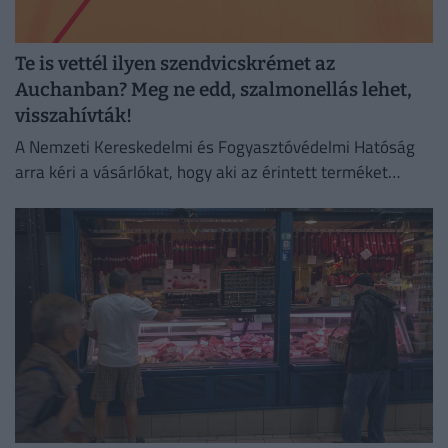
Te is vettél ilyen szendvicskrémet az
Auchanban? Meg ne edd, szalmonellás lehet,
visszahívták!
A Nemzeti Kereskedelmi és Fogyasztóvédelmi Hatóság
arra kéri a vásárlókat, hogy aki az érintett terméket
megvette, semmiképpen ne fogyassza el.