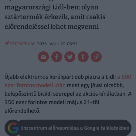
magyarországi Lidl-ben: olyan
sztártermék érkezik, amit csakis
előrendeléssel lehet megvenni
PÉNZCENTRUM
2026. május 20. 06:31
Újabb elektromos kerékpárt dob piacra a Lidl:
a 600
ezer forntos modell után
most egy jóval olcsóbb,
belépőszintű bicikli szerepel az akciós kínálatban. A
350 ezer forintos modell május 21-től
előrendelhető.
Pénzcentrum előresorolása a Google találatokban