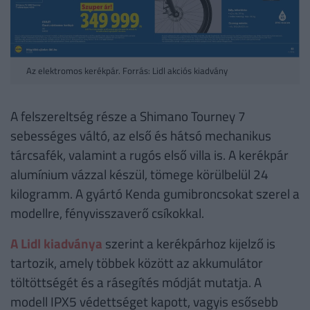
Az elektromos kerékpár. Forrás: Lidl akciós kiadvány
A felszereltség része a Shimano Tourney 7
sebességes váltó, az első és hátsó mechanikus
tárcsafék, valamint a rugós első villa is. A kerékpár
alumínium vázzal készül, tömege körülbelül 24
kilogramm. A gyártó Kenda gumibroncsokat szerel a
modellre, fényvisszaverő csíkokkal.
A Lidl kiadványa
szerint a kerékpárhoz kijelző is
tartozik, amely többek között az akkumulátor
töltöttségét és a rásegítés módját mutatja. A
modell IPX5 védettséget kapott, vagyis esősebb