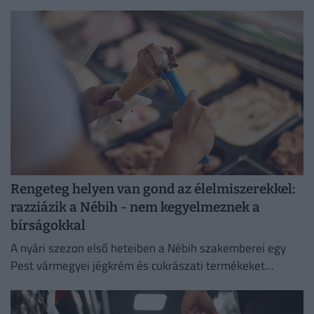
lesz boldog.
Rengeteg helyen van gond az élelmiszerekkel:
razziázik a Nébih - nem kegyelmeznek a
bírságokkal
A nyári szezon első heteiben a Nébih szakemberei egy
Pest vármegyei jégkrém és cukrászati termékeket
előállító létesítménnyel szemben eljárást indítottak.