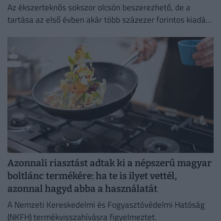
Az ékszerteknős sokszor olcsón beszerezhető, de a
tartása az első évben akár több százezer forintos kiadás
is lehet. Mutatjuk, miből áll össze a teknőstartás
költsége!
Azonnali riasztást adtak ki a népszerű magyar
boltlánc termékére: ha te is ilyet vettél,
azonnal hagyd abba a használatát
A Nemzeti Kereskedelmi és Fogyasztóvédelmi Hatóság
(NKFH) termékvisszahívásra figyelmeztet.