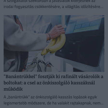
A szolgáltatói szektorban a javaslatok kiterjednek az
irodai fogyasztás csökkentésére, a világítás időzítésére
és a lifthasználatra is.
"Banántrükkel" fosztják ki rafinált vásárolók a
boltokat: a csel az önkiszolgáló kasszáknál
működik
A „banántrükk” az önkiszolgáló kasszás lopások egyik
legismertebb módszere, de ha valakit rajtakapnak, nem