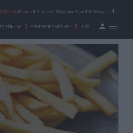
A
Benfica
6-1
Heart of Midlothian
|
Thun
3-0
Vikingur Reykjavik
|
PAOK Saloniki
ETIFÓKUSZ
SPORTEREDMÉNYEK
KVÍZ