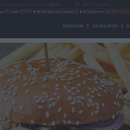
2026. augusztus 8. szombat
László
23 °C
Budapest
i ETO FC
4-0
Nyíregyháza
|
Újpest FC
4-2
Debreceni VSC
UEFA EURÓPA LIG
ÁRFOLYAM
KALKULÁTOR
H