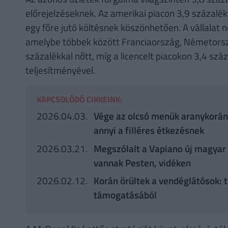
előrejelzéseknek. Az amerikai piacon 3,9 százalé
egy főre jutó költésnek köszönhetően. A vállala
amelybe többek között Franciaország, Németorszá
százalékkal nőtt, míg a licencelt piacokon 3,4 sz
teljesítményével.
KAPCSOLÓDÓ CIKKEINK:
2026.04.03.
Vége az olcsó menük aranykorána
annyi a filléres étkezésnek
2026.03.21.
Megszólalt a Vapiano új magyar t
vannak Pesten, vidéken
2026.02.12.
Korán örültek a vendéglátósok:
támogatásából