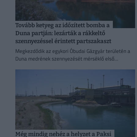
Tovább ketyeg az időzített bomba a
Duna partján: lezárták a rákkeltő
szennyezéssel érintett partszakaszt
Megkezdődik az egykori Óbudai Gázgyár területén a
Duna medrének szennyezését mérséklő első
beavatkozást.
Még mindig nehéz a helyzet a Paksi