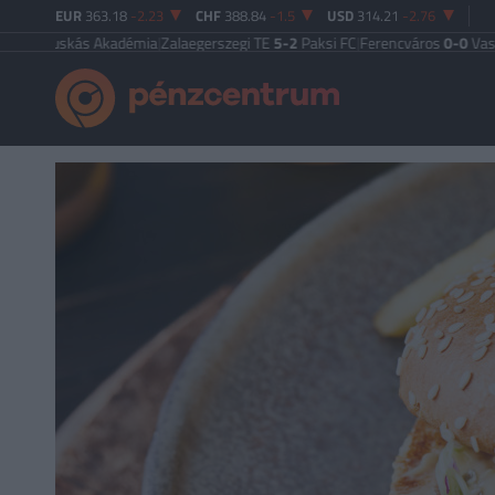
EUR
363.18
-2.23
CHF
388.84
-1.5
USD
314.21
-2.76
kás Akadémia
|
Zalaegerszegi TE
5-2
Paksi FC
|
Ferencváros
0-0
Vasas FC
|
Győr