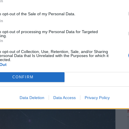
In
o opt-out of the Sale of my Personal Data.
In
2
áló szólhat hozzá.
Belépés itt!
to opt-out of processing my Personal Data for Targeted
ing.
zabályzatot
itt találod
.
In
o opt-out of Collection, Use, Retention, Sale, and/or Sharing
ersonal Data that Is Unrelated with the Purposes for which it
ások. Legyél te az első!
lected.
Out
CONFIRM
Data Deletion
Data Access
Privacy Policy