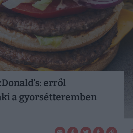
cDonald's: erről
aki a gyorsétteremben