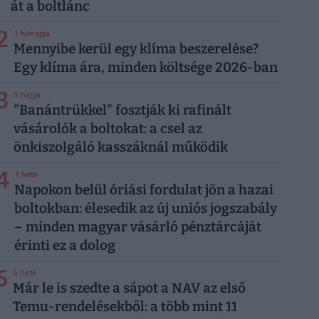
át a boltlánc
2
1 hónapja
Mennyibe kerül egy klíma beszerelése?
Egy klíma ára, minden költsége 2026-ban
3
5 napja
"Banántrükkel" fosztják ki rafinált
vásárolók a boltokat: a csel az
önkiszolgáló kasszáknál működik
4
1 hete
Napokon belül óriási fordulat jön a hazai
boltokban: élesedik az új uniós jogszabály
– minden magyar vásárló pénztárcáját
érinti ez a dolog
5
4 hete
Már le is szedte a sápot a NAV az első
Temu-rendelésekből: a több mint 11