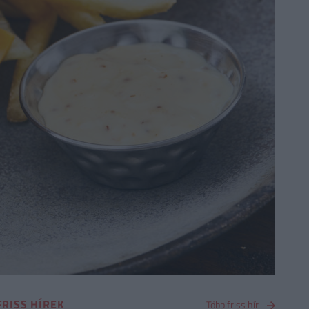
FRISS HÍREK
Több friss hír