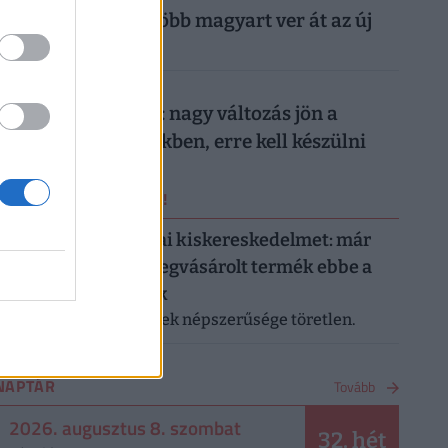
nyaralását: egyre több magyart ver át az új
digitális trend
026. augusztus 7.
Döntött a kormány: nagy változás jön a
háziorvosi rendelőkben, erre kell készülni
ERRŐL NE MARADJ LE!
Letarolták az európai kiskereskedelmet: már
minden második megvásárolt termék ebbe a
kategóriába tartozik
A saját márkás termékek népszerűsége töretlen.
NAPTÁR
Tovább
2026. augusztus 8. szombat
32. hét