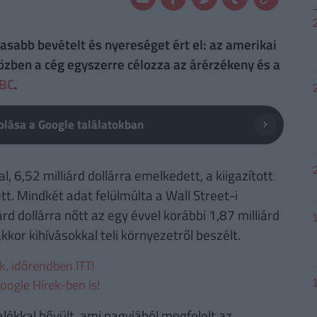
sabb bevételt és nyereséget ért el: az amerikai
özben a cég egyszerre célozza az árérzékeny és a
BC
.
lása a Google találatokban
 6,52 milliárd dollárra emelkedett, a kiigazított
tt. Mindkét adat felülmúlta a Wall Street-i
d dollárra nőtt az egy évvel korábbi 1,87 milliárd
kor kihívásokkal teli környezetről beszélt.
ek, időrendben ITT!
oogle Hírek-ben is!
lékkal bővült, ami nagyjából megfelelt az