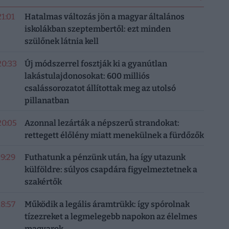
21:01
Hatalmas változás jön a magyar általános
iskolákban szeptembertől: ezt minden
szülőnek látnia kell
20:33
Új módszerrel fosztják ki a gyanútlan
lakástulajdonosokat: 600 milliós
csalássorozatot állítottak meg az utolsó
pillanatban
20:05
Azonnal lezárták a népszerű strandokat:
rettegett élőlény miatt menekülnek a fürdőzők
19:29
Futhatunk a pénzünk után, ha így utazunk
külföldre: súlyos csapdára figyelmeztetnek a
szakértők
18:57
Működik a legális áramtrükk: így spórolnak
tízezreket a legmelegebb napokon az élelmes
magyarok