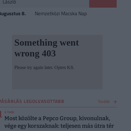
László
Augusztus 8.
Nemzetközi Macska Nap
VÁSÁRLÁS LEGOLVASOTTABB
Tovább
1
4 hete
Most közölte a Pepco Group, kivonulnak,
vége egy korszaknak: teljesen más útra tér