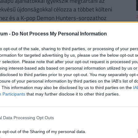
kalapú ajánlatokkal igyekszik megtartani az
vésű újdonságokkal célozza a többet költeni
2
lmhez és a K-pop Demon Hunters-sorozathoz
, a márciusban bevezetett, nagyobb méretű Big
t jelent meg a kínálatban.
rum -
Do Not Process My Personal Information
a nyitás előtti kereskedésben több mint 3
to opt-out of the sale, sharing to third parties, or processing of your per
2
formation for targeted advertising by us, please use the below opt-out s
anakkor az iráni konfliktus nyomán
r selection. Please note that after your opt-out request is processed y
ra irányul, miután több versenytárs – köztük a
eing interest-based ads based on personal information utilized by us or
orgalomcsökkenésről számolt be.
disclosed to third parties prior to your opt-out. You may separately opt-
losure of your personal information by third parties on the IAB’s list of
. This information may also be disclosed by us to third parties on the
IA
2
Participants
that may further disclose it to other third parties.
orsétterem
#bevétel
#részvény
részvényárfolyam
#üzemanyagárak
l Data Processing Opt Outs
2
t közre, a végleges tartalmat újságírónk szerkesztette és
o opt-out of the Sharing of my personal data.