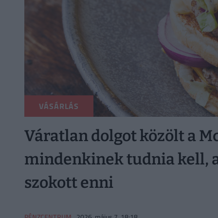
VÁSÁRLÁS
Váratlan dolgot közölt a M
mindenkinek tudnia kell, 
szokott enni
PÉNZCENTRUM
2026. május 7. 18:18