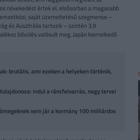
kos növekedést értek el, elsősorban a magasabb
t nemzetközi, saját üzemeltetésű szegmense –
g és Ausztrália tartozik – szintén 3,9
ázalékos bővülés valósult meg, Japán kiemelkedő
k: brutális, ami ezeken a helyeken történik,
ulajdonosa: indul a ráncfelvarrás, nagy tervei
 tömegeknek nem jár a kormány 100 milliárdos