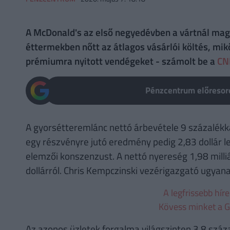
A McDonald's az első negyedévben a vártnál maga
éttermekben nőtt az átlagos vásárlói költés, mik
prémiumra nyitott vendégeket - számolt be a
CN
Pénzcentrum előresoro
A gyorsétteremlánc nettó árbevétele 9 százalékkal,
egy részvényre jutó eredmény pedig 2,83 dollár le
elemzői konszenzust. A nettó nyereség 1,98 milliár
dollárról. Chris Kempczinski vezérigazgató ugyanak
A legfrissebb hír
Kövess minket a G
Az azonos üzletek forgalma világszinten 3,8 száza