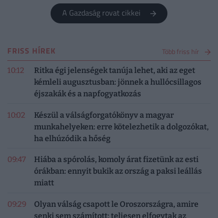
A Gazdaság rovat cikkei
FRISS HÍREK
Több friss hír
10:12
Ritka égi jelenségek tanúja lehet, aki az eget
kémleli augusztusban: jönnek a hullócsillagos
éjszakák és a napfogyatkozás
10:02
Készül a válságforgatókönyv a magyar
munkahelyeken: erre kötelezhetik a dolgozókat,
ha elhúzódik a hőség
09:47
Hiába a spórolás, komoly árat fizetünk az esti
órákban: ennyit bukik az ország a paksi leállás
miatt
09:29
Olyan válság csapott le Oroszországra, amire
senki sem számított: teljesen elfogytak az