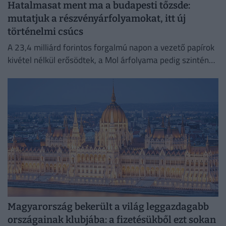
Hatalmasat ment ma a budapesti tőzsde:
mutatjuk a részvényárfolyamokat, itt új
történelmi csúcs
A 23,4 milliárd forintos forgalmú napon a vezető papírok
kivétel nélkül erősödtek, a Mol árfolyama pedig szintén
soha nem látott magasságba emelkedett.
Magyarország bekerült a világ leggazdagabb
országainak klubjába: a fizetésükből ezt sokan