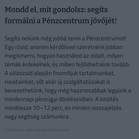
Mondd el, mit gondolsz: segíts
formálni a Pénzcentrum jövőjét!
Segíts nekünk még jobbá tenni a Pénzcentrumot!
Egy rövid, anonim kérdőívvel szeretnénk jobban
megismerni, hogyan használod az oldalt, milyen
témák érdekelnek, és miben fejlődhetnénk tovább.
A válaszaid alapján finomítjuk tartalmainkat,
rovatainkat, sőt akár új szolgáltatásokat is
bevezethetünk, hogy még hasznosabbak legyünk a
mindennapi pénzügyi döntéseidben. A kitöltés
mindössze 10–12 perc, és minden visszajelzés
nagy segítség számunkra.
Create your own user feedback survey