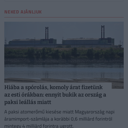
NEKED AJÁNLJUK
Hiába a spórolás, komoly árat fizetünk
az esti órákban: ennyit bukik az ország a
paksi leállás miatt
A paksi atomerőmű kiesése miatt Magyarország napi
áramimport-számlája a korábbi 0,6 milliárd forintról
mintegy 4 milliárd forintra ugrott.