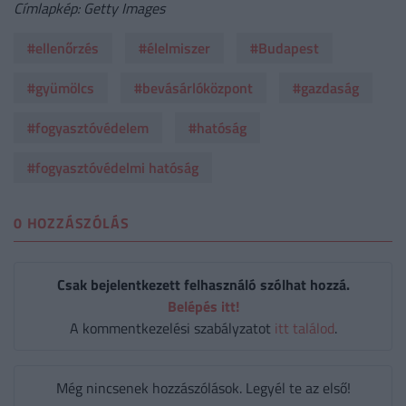
Címlapkép: Getty Images
#ellenőrzés
#élelmiszer
#Budapest
#gyümölcs
#bevásárlóközpont
#gazdaság
#fogyasztóvédelem
#hatóság
#fogyasztóvédelmi hatóság
0 HOZZÁSZÓLÁS
Csak bejelentkezett felhasználó szólhat hozzá.
Belépés itt!
A kommentkezelési szabályzatot
itt találod
.
Még nincsenek hozzászólások. Legyél te az első!