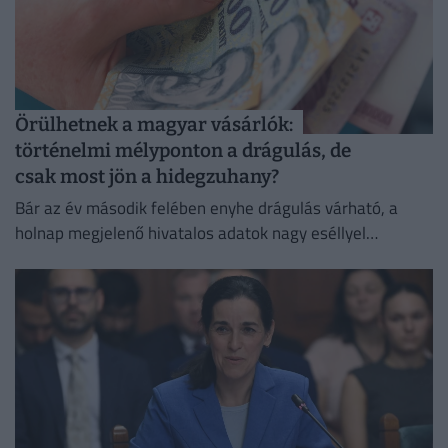
Örülhetnek a magyar vásárlók:
történelmi mélyponton a drágulás, de
csak most jön a hidegzuhany?
Bár az év második felében enyhe drágulás várható, a
holnap megjelenő hivatalos adatok nagy eséllyel
megerősítik a jegybank augusztusra tervezett
kamatvágását.