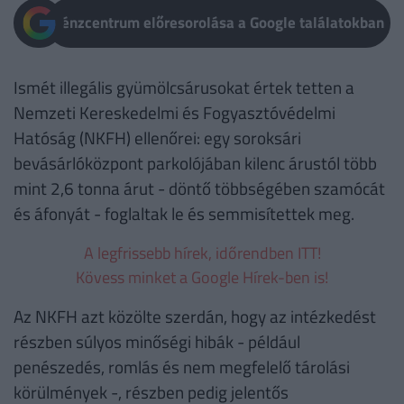
Pénzcentrum előresorolása a Google találatokban
Ismét illegális gyümölcsárusokat értek tetten a
Nemzeti Kereskedelmi és Fogyasztóvédelmi
Hatóság (NKFH) ellenőrei: egy soroksári
bevásárlóközpont parkolójában kilenc árustól több
mint 2,6 tonna árut - döntő többségében szamócát
és áfonyát - foglaltak le és semmisítettek meg.
A legfrissebb hírek, időrendben ITT!
Kövess minket a Google Hírek-ben is!
Az NKFH azt közölte szerdán, hogy az intézkedést
részben súlyos minőségi hibák - például
penészedés, romlás és nem megfelelő tárolási
körülmények -, részben pedig jelentős