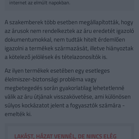
internet az elmúlt napokban.
A szakemberek több esetben megállapították, hogy
az árusok nem rendelkeztek az áru eredetét igazoló
dokumentumokkal, nem tudták hitelt érdemlően
igazolni a termékek származását, illetve hiányoztak
a kötelező jelölések és tételazonosítók is.
Az ilyen termékek esetében egy esetleges
élelmiszer-biztonsági probléma vagy
megbetegedés során gyakorlatilag lehetetlenné
válik az áru útjának visszakövetése, ami különösen
súlyos kockázatot jelent a fogyasztók számára -
emelték ki.
LAKÁST, HÁZAT VENNÉL, DE NINCS ELÉG