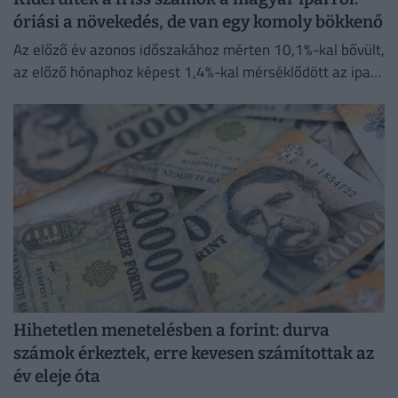
óriási a növekedés, de van egy komoly bökkenő
Az előző év azonos időszakához mérten 10,1%-kal bővült,
az előző hónaphoz képest 1,4%-kal mérséklődött az ipari
termelés
Hihetetlen menetelésben a forint: durva
számok érkeztek, erre kevesen számítottak az
év eleje óta