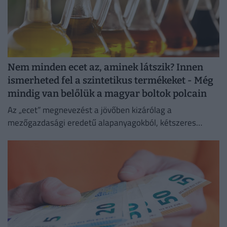
Nem minden ecet az, aminek látszik? Innen
ismerheted fel a szintetikus termékeket - Még
mindig van belőlük a magyar boltok polcain
Az „ecet” megnevezést a jövőben kizárólag a
mezőgazdasági eredetű alapanyagokból, kétszeres
biológiai erjesztéssel előállított termékek viselhetik.