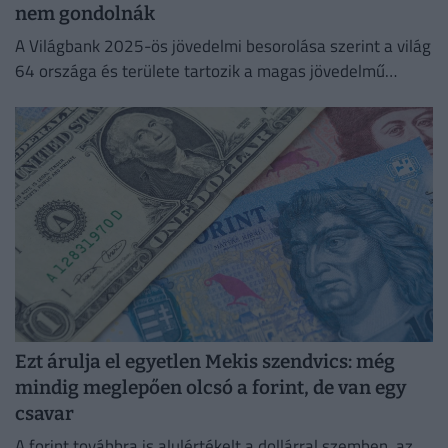
nem gondolnák
A Világbank 2025-ös jövedelmi besorolása szerint a világ
64 országa és területe tartozik a magas jövedelmű
gazdaságok közé, köztük Magyarország is.
Ezt árulja el egyetlen Mekis szendvics: még
mindig meglepően olcsó a forint, de van egy
csavar
A forint továbbra is alulértékelt a dollárral szemben, az