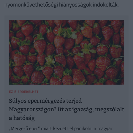
nyomonkövethetőségi hiányosságok indokolták.
EZ IS ÉRDEKELHET
Súlyos epermérgezés terjed
Magyarországon? Itt az igazság, megszólalt
a hatóság
„Mérgező eper” miatt kezdett el pánikolni a magyar