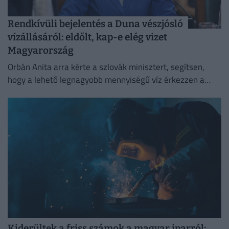
Rendkívüli bejelentés a Duna vészjósló
vízállásáról: eldőlt, kap-e elég vizet
Magyarország
Orbán Anita arra kérte a szlovák minisztert, segítsen,
hogy a lehető legnagyobb mennyiségű víz érkezzen a
Dunán Magyarországra,
Kiderültek a friss számok a magyar iparról: