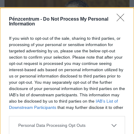
Pénzcentrum -
Do Not Process My Personal
Information
If you wish to opt-out of the sale, sharing to third parties, or
processing of your personal or sensitive information for
targeted advertising by us, please use the below opt-out
section to confirm your selection. Please note that after your
opt-out request is processed you may continue seeing
interest-based ads based on personal information utilized by
Lépett a kormány, fontos nemzetközi pozícióba
us or personal information disclosed to third parties prior to
került Kármán András pénzügyminiszter
your opt-out. You may separately opt-out of the further
disclosure of your personal information by third parties on the
Helyettes kormányzóvá nevezte ki a kormány Kármán
IAB’s list of downstream participants. This information may
András pénzügyminisztert a Nemzetközi Valutaalap
also be disclosed by us to third parties on the
IAB’s List of
kormányzótanácsában.
Downstream Participants
that may further disclose it to other
third parties.
Personal Data Processing Opt Outs