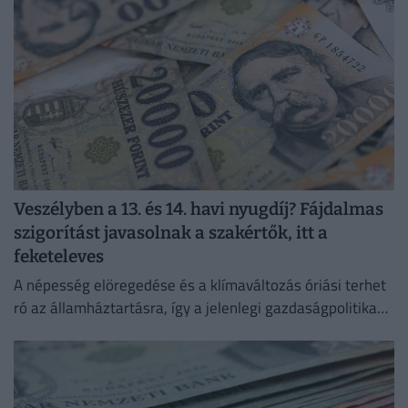
Veszélyben a 13. és 14. havi nyugdíj? Fájdalmas
szigorítást javasolnak a szakértők, itt a
feketeleves
A népesség elöregedése és a klímaváltozás óriási terhet
ró az államháztartásra, így a jelenlegi gazdaságpolitika
fenntartása esetén a magyar államadósság 2050-re a
GDP 180 százaléka...