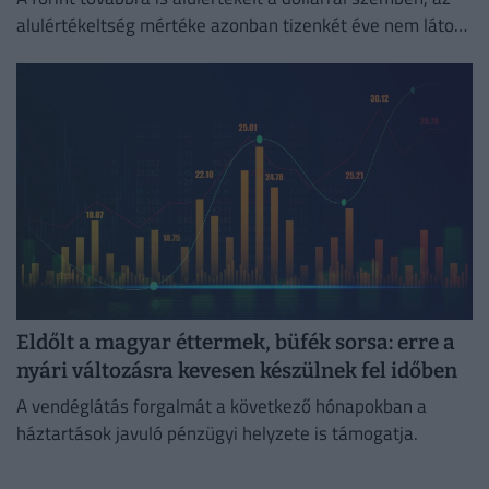
alulértékeltség mértéke azonban tizenkét éve nem látott
legalacsonyabb szintre csökkent.
Eldőlt a magyar éttermek, büfék sorsa: erre a
nyári változásra kevesen készülnek fel időben
A vendéglátás forgalmát a következő hónapokban a
háztartások javuló pénzügyi helyzete is támogatja.