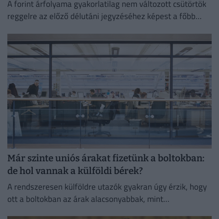
A forint árfolyama gyakorlatilag nem változott csütörtök
reggelre az előző délutáni jegyzéséhez képest a főbb
devizákkal szemben a bankközi piacon.
Már szinte uniós árakat fizetünk a boltokban:
de hol vannak a külföldi bérek?
A rendszeresen külföldre utazók gyakran úgy érzik, hogy
ott a boltokban az árak alacsonyabbak, mint
Magyarországon.