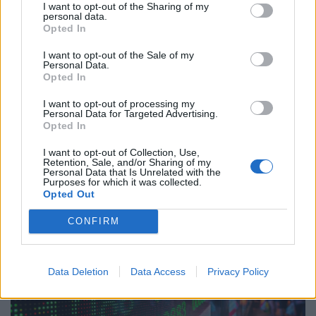
I want to opt-out of the Sharing of my
personal data.
Opted In
I want to opt-out of the Sale of my
Personal Data.
Opted In
I want to opt-out of processing my
Personal Data for Targeted Advertising.
Gyengült a forint estére: így áll most az
Opted In
euróval szemben
I want to opt-out of Collection, Use,
Gyengült a forint a főbb devizákkal szemben szerdán
Retention, Sale, and/or Sharing of my
Personal Data that Is Unrelated with the
kora estére a bankközi devizapiacon reggelhez képest.
Purposes for which it was collected.
Opted Out
CONFIRM
Data Deletion
Data Access
Privacy Policy