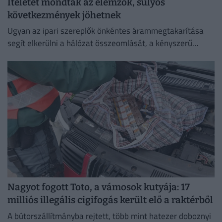
Ítéletet mondtak az elemzők, súlyos
következmények jöhetnek
Ugyan az ipari szereplők önkéntes árammegtakarítása
segít elkerülni a hálózat összeomlását, a kényszerű
leállások és a súlyos aszály hetente akár 0,1 százalékkal
is csökkenthetik a...
Nagyot fogott Toto, a vámosok kutyája: 17
milliós illegális cigifogás került elő a raktérből
A bútorszállítmányba rejtett, több mint hatezer doboznyi