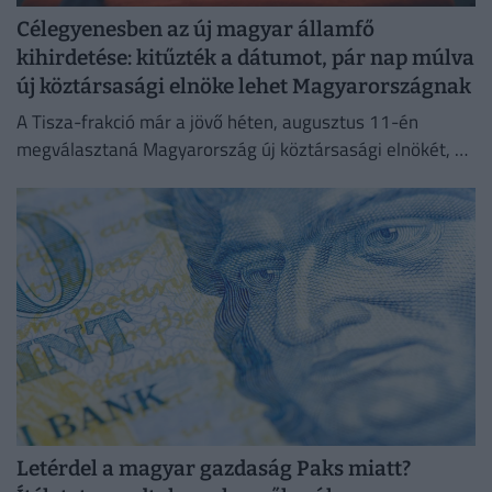
Célegyenesben az új magyar államfő
kihirdetése: kitűzték a dátumot, pár nap múlva
új köztársasági elnöke lehet Magyarországnak
A Tisza-frakció már a jövő héten, augusztus 11-én
megválasztaná Magyarország új köztársasági elnökét, az
erről szóló indítványt szerdán be is nyújtották az
Országgyűlésnek.
Letérdel a magyar gazdaság Paks miatt?