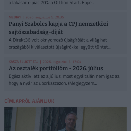
a lakáshitelpiac 70%-a Otthon Start. Éppe...
MEDIA1
| 2026. augusztus 5. 20:35
Panyi Szabolcs kapja a CPJ nemzetközi
sajtószabadság-díját
A Direkt36 volt oknyomozó újságíróját a világ hat
országából kiválasztott újságírókkal együtt tüntet...
KASZA ELLIOTT-TAL
| 2026. augusztus 1. 17:04
Az osztalék portfólióm - 2026. július
Egész aktív lett ez a július, most egyáltalán nem igaz az,
hogy a nyár az uborkaszezon. (Megjegyzem...
CÍMLAPRÓL AJÁNLJUK