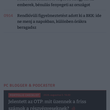
emberek, bénulás fenyegeti az országot
09:14
Rendkívüli figyelmeztetést adott ki a BKK: ide
ne menj a napokban, különben órákra
beragadsz
PC BLOGGER & PODCASTER
2026. augusztus 5. 16:30
PORTFOLIO CHECKLIST
Jelentett az OTP: mit üzennek a friss
számok a részvényeseknek?