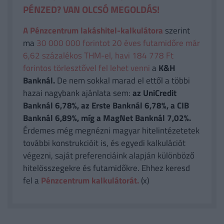
PÉNZED? VAN OLCSÓ MEGOLDÁS!
A Pénzcentrum lakáshitel-kalkulátora
szerint
ma
30 000 000 forintot 20 éves futamidőre már
6,62 százalékos THM-el, havi 184 778 Ft
forintos törlesztővel fel lehet venni
a
K&H
Banknál.
De nem sokkal marad el ettől a többi
hazai nagybank ajánlata sem:
az UniCredit
Banknál 6,78%, az Erste Banknál 6,78%, a CIB
Banknál 6,89%, míg a MagNet Banknál 7,02%.
Érdemes még megnézni magyar hitelintézetetek
további konstrukcióit is, és egyedi kalkulációt
végezni, saját preferenciáink alapján különböző
hitelösszegekre és futamidőkre. Ehhez keresd
fel a
Pénzcentrum kalkulátorát.
(x)