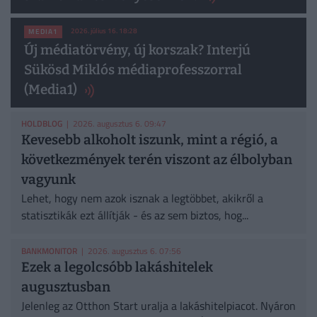
2026. július 16. 18:28
MEDIA1
Új médiatörvény, új korszak? Interjú
Sükösd Miklós médiaprofesszorral
(Media1)
HOLDBLOG
| 2026. augusztus 6. 09:47
Kevesebb alkoholt iszunk, mint a régió, a
következmények terén viszont az élbolyban
vagyunk
Lehet, hogy nem azok isznak a legtöbbet, akikről a
statisztikák ezt állítják - és az sem biztos, hog...
BANKMONITOR
| 2026. augusztus 6. 07:56
Ezek a legolcsóbb lakáshitelek
augusztusban
Jelenleg az Otthon Start uralja a lakáshitelpiacot. Nyáron