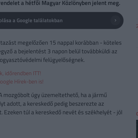
yrendelet a hétfői Magyar Közlönyben jelent meg.
lása a Google találatokban
 utazást megelőzően 15 nappal korábban - köteles
egyző a bejelentést 3 napon belül továbbküldi az
 fogyasztóvédelmi felügyelőségnek.
ek, időrendben ITT!
oogle Hírek-ben is!
. A mozgóbolt úgy üzemeltethető, ha a jármű
yt adott, a kereskedő pedig beszerezte az
. Ezeken túl a kereskedő nevét és székhelyét - jól