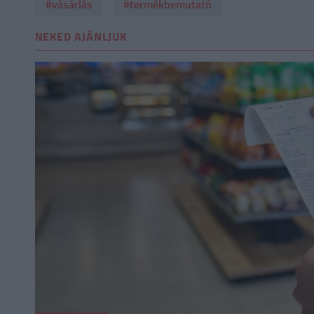
#vásárlás
#termékbemutató
NEKED AJÁNLJUK