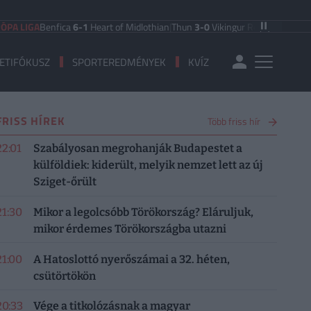
GA
Benfica
6-1
Heart of Midlothian
|
Thun
3-0
Vikingur Reykjavik
|
PAOK Salonik
ETIFÓKUSZ
SPORTEREDMÉNYEK
KVÍZ
FRISS HÍREK
Több friss hír
22:01
Szabályosan megrohanják Budapestet a
külföldiek: kiderült, melyik nemzet lett az új
Sziget-őrült
21:30
Mikor a legolcsóbb Törökország? Eláruljuk,
mikor érdemes Törökországba utazni
21:00
A Hatoslottó nyerőszámai a 32. héten,
csütörtökön
20:33
Vége a titkolózásnak a magyar