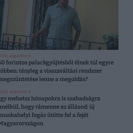
026. augusztus 6.
50 forintos palackgyűjtésből élnek túl egyre
többen: tényleg a visszaváltási rendszer
megszüntetése lenne a megoldás?
026. augusztus 5.
Így mehetsz hónapokra is szabadságra
anélkül, hogy rámenne az állásod: új
munkahelyi fogás ütötte fel a fejét
Magyarországon