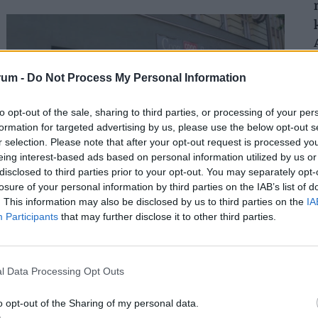
képest 0,4%-kal mérséklődött
rum -
Do Not Process My Personal Information
to opt-out of the sale, sharing to third parties, or processing of your per
formation for targeted advertising by us, please use the below opt-out s
r selection. Please note that after your opt-out request is processed y
eing interest-based ads based on personal information utilized by us or
Rendkívüli döntés: az energiaválság
disclosed to third parties prior to your opt-out. You may separately opt-
miatt új nyitvatartási idő jöhet a Coop
losure of your personal information by third parties on the IAB’s list of
élelmiszerboltokban
. This information may also be disclosed by us to third parties on the
IA
Participants
that may further disclose it to other third parties.
A Coop is csatlakozik azokhoz, akik a hőség és a
megnövekedett villamosenergia-igény miatt
energiatakarékossági intézkedéseket vezetnek be.
l Data Processing Opt Outs
o opt-out of the Sharing of my personal data.