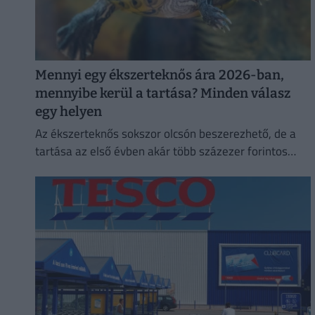
Mennyi egy ékszerteknős ára 2026-ban,
mennyibe kerül a tartása? Minden válasz
egy helyen
Az ékszerteknős sokszor olcsón beszerezhető, de a
tartása az első évben akár több százezer forintos
kiadás is lehet. Mutatjuk, miből áll össze a
teknőstartás költsége!