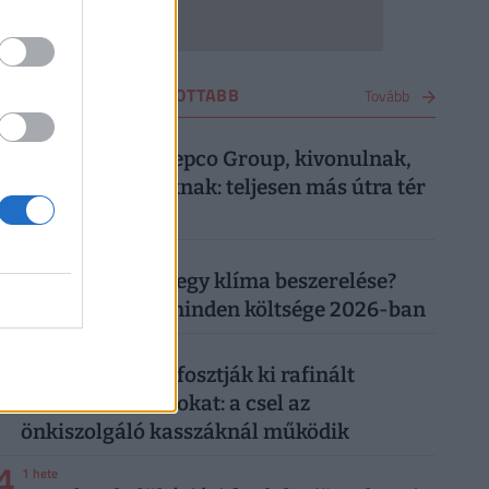
VÁSÁRLÁS LEGOLVASOTTABB
Tovább
1
4 hete
Most közölte a Pepco Group, kivonulnak,
vége egy korszaknak: teljesen más útra tér
át a boltlánc
2
1 hónapja
Mennyibe kerül egy klíma beszerelése?
Egy klíma ára, minden költsége 2026-ban
3
4 napja
"Banántrükkel" fosztják ki rafinált
vásárolók a boltokat: a csel az
önkiszolgáló kasszáknál működik
4
1 hete