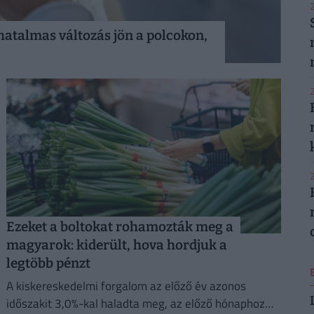
2
 hatalmas változás jön a polcokon,
2
2
Ezeket a boltokat rohamozták meg a
magyarok: kiderült, hova hordjuk a
legtöbb pénzt
A kiskereskedelmi forgalom az előző év azonos
időszakit 3,0%-kal haladta meg, az előző hónaphoz