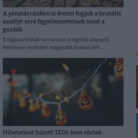
A pénztárcánkon is érezni fogjuk a brutális
aszályt: erre figyelmezetetnek most a
gazdák
A fogyasztóknak hamarosan a legtöbb alapvető
élelmiszer esetében magasabb árakkal kell
számolniuk.
Hihetetlent húzott TEDi: nem vártak