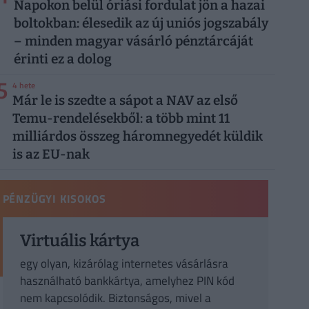
Napokon belül óriási fordulat jön a hazai
boltokban: élesedik az új uniós jogszabály
– minden magyar vásárló pénztárcáját
érinti ez a dolog
5
4 hete
Már le is szedte a sápot a NAV az első
Temu-rendelésekből: a több mint 11
milliárdos összeg háromnegyedét küldik
is az EU-nak
PÉNZÜGYI KISOKOS
Virtuális kártya
egy olyan, kizárólag internetes vásárlásra
használható bankkártya, amelyhez PIN kód
nem kapcsolódik. Biztonságos, mivel a