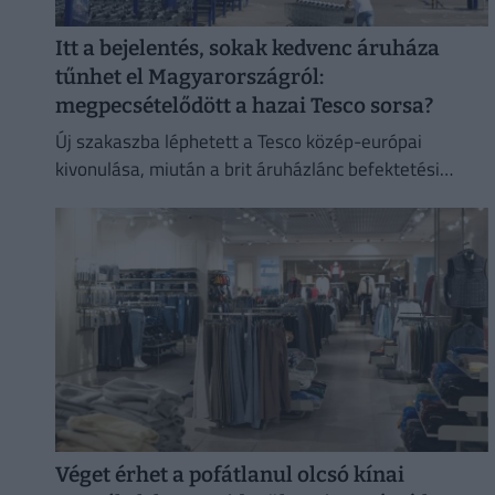
Itt a bejelentés, sokak kedvenc áruháza
tűnhet el Magyarországról:
megpecsételődött a hazai Tesco sorsa?
Új szakaszba léphetett a Tesco közép-európai
kivonulása, miután a brit áruházlánc befektetési
bankokat bízott meg az értékesítés előkészítésével.
Véget érhet a pofátlanul olcsó kínai