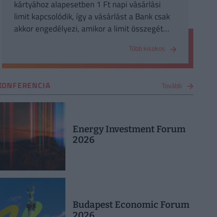
kártyához alapesetben 1 Ft napi vásárlási
limit kapcsolódik, így a vásárlást a Bank csak
akkor engedélyezi, amikor a limit összegét
megemeled. A napi limit összegét kizárólag Te
Több kisokos
tudod módosítani telebankon keresztül.
KONFERENCIA
Tovább
Energy Investment Forum
2026
Budapest Economic Forum
2026