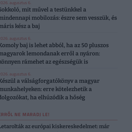
026. augusztus 6.
Sokkoló, mit művel a testünkkel a
mindennapi mobilozás: észre sem vesszük, és
máris kész a baj
026. augusztus 6.
Komoly baj is lehet abból, ha az 50 pluszos
magyarok lemondanak erről a nyáron:
könnyen rámehet az egészségük is
026. augusztus 6.
Készül a válságforgatókönyv a magyar
munkahelyeken: erre kötelezhetik a
dolgozókat, ha elhúzódik a hőség
ERRŐL NE MARADJ LE!
Letarolták az európai kiskereskedelmet: már