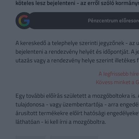
köteles lesz bejelenteni - az erről szóló kormán
Pénzcentrum előresoro
A kereskedő a telephelye szerinti jegyzőnek - az
bejelenteni a rendezvény helyét és időpontját. A j
utazás vagy a rendezvény helye szerint illetékes
A legfrissebb hír
Kövess minket a G
Egy további előírás született a mozgóboltokra is
tulajdonosa - vagy üzembentartója - arra engedél
árusított termékekre előírt hatósági engedélyeket
láthatóan - ki kell írni a mozgóboltra.