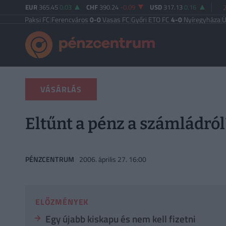
EUR
365.45
0.03
CHF
390.24
-0.09
USD
317.13
0.16
Paksi FC
|
Ferencváros
0-0
Vasas FC
|
Győri ETO FC
4-0
Nyíregyháza
|
Újpest FC
VÁSÁRLÁS
Eltűnt a pénz a számládról
PÉNZCENTRUM
2006. április 27. 16:00
ELŐZMÉNYEK
Egy újabb kiskapu és nem kell fizetni