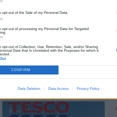
In
felejthetetlen élményeket.
o opt-out of the Sale of my Personal Data.
In
to opt-out of processing my Personal Data for Targeted
ing.
In
o opt-out of Collection, Use, Retention, Sale, and/or Sharing
ersonal Data that Is Unrelated with the Purposes for which it
lected.
Out
Mennyi egy ékszerteknős ára 2026-ban,
mennyibe kerül a tartása? Minden válasz
CONFIRM
egy helyen
Az ékszerteknős sokszor olcsón beszerezhető, de a
Data Deletion
Data Access
Privacy Policy
tartása az első évben akár több százezer forintos
kiadás is lehet. Mutatjuk, miből áll össze a
teknőstartás költsége!