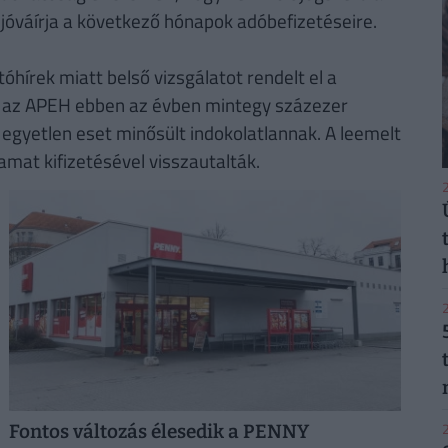
 jóváírja a következő hónapok adóbefizetéseire.
tóhírek miatt belső vizsgálatot rendelt el a
y az APEH ebben az évben mintegy százezer
 egyetlen eset minősült indokolatlannak. A leemelt
mat kifizetésével visszautalták.
2
2
2
Fontos változás élesedik a PENNY