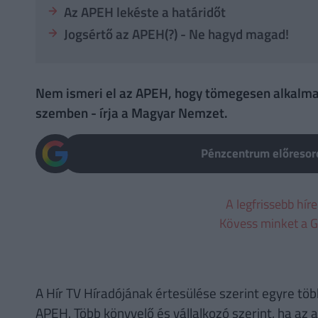
Az APEH lekéste a határidőt
Jogsértő az APEH(?) - Ne hagyd magad!
Nem ismeri el az APEH, hogy tömegesen alkalmaz
szemben - írja a Magyar Nemzet.
Pénzcentrum előresoro
A legfrissebb hír
Kövess minket a G
A Hír TV Híradójának értesülése szerint egyre töb
APEH. Több könyvelő és vállalkozó szerint, ha az a