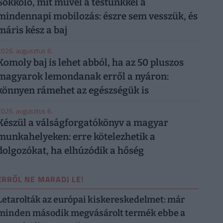
Sokkoló, mit művel a testünkkel a
mindennapi mobilozás: észre sem vesszük, és
máris kész a baj
026. augusztus 6.
Komoly baj is lehet abból, ha az 50 pluszos
magyarok lemondanak erről a nyáron:
könnyen rámehet az egészségük is
026. augusztus 6.
Készül a válságforgatókönyv a magyar
munkahelyeken: erre kötelezhetik a
dolgozókat, ha elhúzódik a hőség
ERRŐL NE MARADJ LE!
Letarolták az európai kiskereskedelmet: már
minden második megvásárolt termék ebbe a