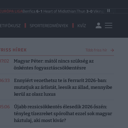
LIGA
Benfica
6-1
Heart of Midlothian
|
Thun
3-0
Vikingur Reykjavik
|
PAOK Salo
ETIFÓKUSZ
SPORTEREDMÉNYEK
KVÍZ
FRISS HÍREK
Több friss hír
07:02
Magyar Péter: mától nincs szükség az
önkéntes fogyasztáscsökkentésre
06:33
Ennyiért vezethetsz te is Ferrarit 2026-ban:
mutatjuk az árlistát, leesik az állad, mennyibe
kerül az olasz luxus
05:06
Újabb rezsicsökkentés élesedik 2026 őszén:
tényleg tízezreket spórolhat ezzel sok magyar
háztulaj, aki most kivár?