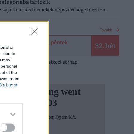
kategóriába tartozik
A saját márkás termékek népszerűsége töretlen.
NAPTÁR
Tovább
2026. augusztus 7. péntek
32. hét
sonal or
Ibolya
ection to
ou may
Augusztus 7.
Nemzetközi sörnap
 personal
out of the
 downstream
B’s List of