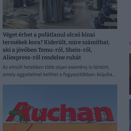
Véget érhet a pofátlanul olcsó kínai
termékek kora? Kiderült, mire számíthat,
aki a jövőben Temu-ról, Shein-ről,
Aliexpress-ről rendelne ruhát
Az elmúlt hetekben több olyan esemény is történt,
amely aggodalmat kelthet a fogyasztókban: kiújultak
a közel-keleti feszültségek, miközben az Európai Unió
új vámokról is döntött.