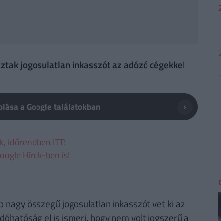
tak jogosulatlan inkasszót az adózó cégekkel
lása a Google találatokban
ek, időrendben ITT!
oogle Hírek-ben is!
b nagy összegű jogosulatlan inkasszót vet ki az
dóhatóság el is ismeri, hogy nem volt jogszerű a