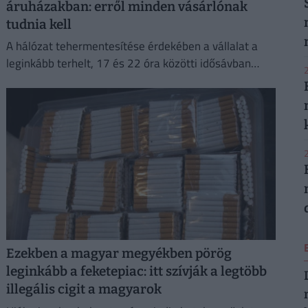
áruházakban: erről minden vásárlónak
tudnia kell
A hálózat tehermentesítése érdekében a vállalat a
leginkább terhelt, 17 és 22 óra közötti idősávban
2
minimalizálja az áramfogyasztását.
2
Ezekben a magyar megyékben pörög
leginkább a feketepiac: itt szívják a legtöbb
illegális cigit a magyarok