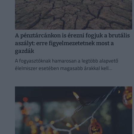
A pénztárcánkon is érezni fogjuk a brutális
aszályt: erre figyelmezetetnek most a
gazdák
A fogyasztóknak hamarosan a legtöbb alapvető
élelmiszer esetében magasabb árakkal kell
számolniuk.