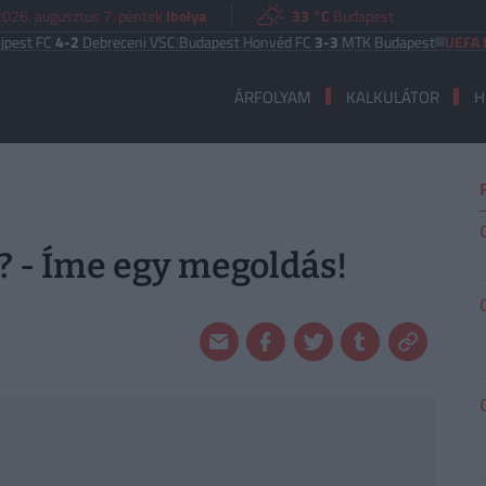
2026. augusztus 7. péntek
Ibolya
33 °C
Budapest
4-2
Debreceni VSC
|
Budapest Honvéd FC
3-3
MTK Budapest
UEFA EURÓPA 
ÁRFOLYAM
KALKULÁTOR
H
? - Íme egy megoldás!