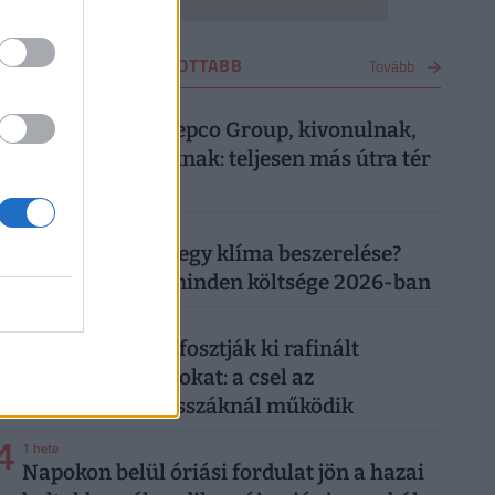
VÁSÁRLÁS LEGOLVASOTTABB
Tovább
1
4 hete
Most közölte a Pepco Group, kivonulnak,
vége egy korszaknak: teljesen más útra tér
át a boltlánc
2
1 hónapja
Mennyibe kerül egy klíma beszerelése?
Egy klíma ára, minden költsége 2026-ban
3
4 napja
"Banántrükkel" fosztják ki rafinált
vásárolók a boltokat: a csel az
önkiszolgáló kasszáknál működik
4
1 hete
Napokon belül óriási fordulat jön a hazai