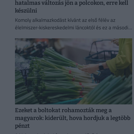
hatalmas változás jön a polcokon, erre kell
készülni
Komoly alkalmazkodást kívánt az első félév az
élelmiszer-kiskereskedelmi láncoktól és ez a második
félévben is így marad.
Ezeket a boltokat rohamozták meg a
magyarok: kiderült, hova hordjuk a legtöbb
pénzt