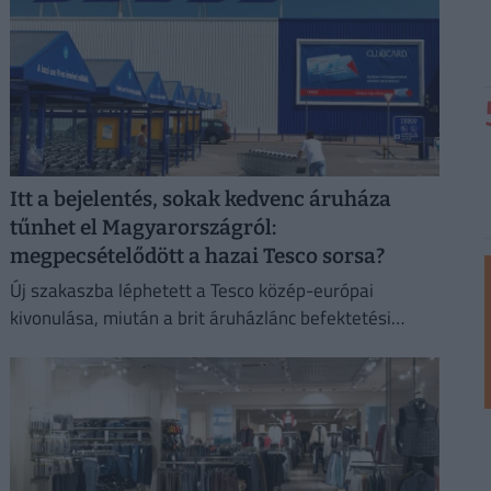
Itt a bejelentés, sokak kedvenc áruháza
tűnhet el Magyarországról:
megpecsételődött a hazai Tesco sorsa?
Új szakaszba léphetett a Tesco közép-európai
kivonulása, miután a brit áruházlánc befektetési
bankokat bízott meg az értékesítés előkészítésével.