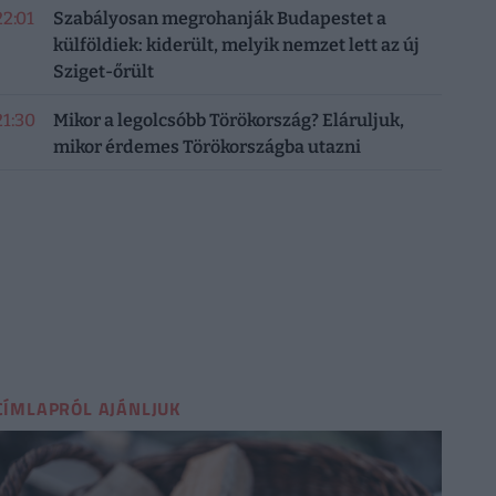
22:01
Szabályosan megrohanják Budapestet a
külföldiek: kiderült, melyik nemzet lett az új
Sziget-őrült
21:30
Mikor a legolcsóbb Törökország? Eláruljuk,
mikor érdemes Törökországba utazni
CÍMLAPRÓL AJÁNLJUK