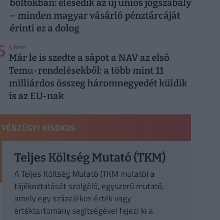
boltokban: élesedik az új uniós jogszabály
– minden magyar vásárló pénztárcáját
érinti ez a dolog
5
4 hete
Már le is szedte a sápot a NAV az első
Temu-rendelésekből: a több mint 11
milliárdos összeg háromnegyedét küldik
is az EU-nak
PÉNZÜGYI KISOKOS
Teljes Költség Mutató (TKM)
A Teljes Költség Mutató (TKM mutató) a
tájékoztatását szolgáló, egyszerű mutató,
amely egy százalékos érték vagy
értéktartomány segítségével fejezi ki a