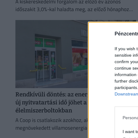
A kiskereskedelmi forgalom az előző év azonos
időszakit 3,0%-kal haladta meg, az előző hónaphoz
képest 0,4%-kal mérséklődött
Pénzcent
If you wish 
sensitive in
confirm you
continue se
information 
further disc
participants
Rendkívüli döntés: az energiaválság miatt
Downstream 
új nyitvatartási idő jöhet a Coop
élelmiszerboltokban
Persona
A Coop is csatlakozik azokhoz, akik a hőség és a
megnövekedett villamosenergia-igény miatt
I want t
energiatakarékossági intézkedéseket vezetnek be.