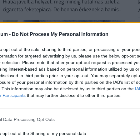
Hiába javult a helyzet, még mindig hatalmas üzlet a
cigaretta feketepiaca. De honnan érkeznek a hamis
cigaretták Magyarországra, és hol a legnagyobb a
feketepiac?
rum -
Do Not Process My Personal Information
to opt-out of the sale, sharing to third parties, or processing of your per
formation for targeted advertising by us, please use the below opt-out s
r selection. Please note that after your opt-out request is processed y
eing interest-based ads based on personal information utilized by us or
disclosed to third parties prior to your opt-out. You may separately opt-
losure of your personal information by third parties on the IAB’s list of
. This information may also be disclosed by us to third parties on the
IA
Visszatér a legendás Lutra album: itt lesz
Participants
that may further disclose it to other third parties.
kapható diszkont áron a népszerű matricás
gyűjtőfüzet
l Data Processing Opt Outs
Hamarosan ismét a boltok polcaira kerülhet az egyik
legismertebb magyar matricás album, amely a
o opt-out of the Sharing of my personal data.
kilencvenes évek elején gyerekek ezreinek szerzett