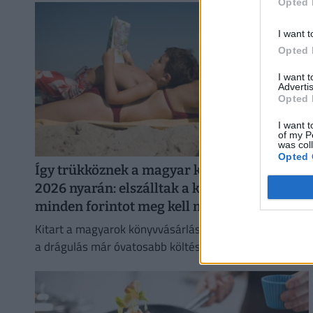
Opted 
I want t
Opted 
I want 
Advertis
Opted 
I want t
of my P
was col
Opted 
Így trükköznek a magyar könyvmolyok
2026 nyarán: elszálltak a könyvárak, most
minden forintot meg kell menteni
Kitart a magyarok könyvvásárlási kedve a nyáron, de
a drágulás már óvatosabb költésre készteti az
olvasókat.