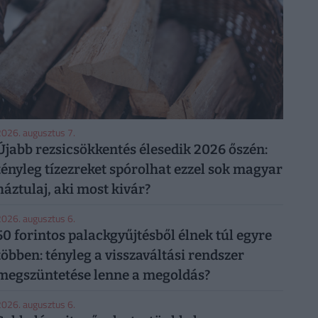
026. augusztus 7.
Újabb rezsicsökkentés élesedik 2026 őszén:
tényleg tízezreket spórolhat ezzel sok magyar
háztulaj, aki most kivár?
026. augusztus 6.
50 forintos palackgyűjtésből élnek túl egyre
többen: tényleg a visszaváltási rendszer
megszüntetése lenne a megoldás?
026. augusztus 6.