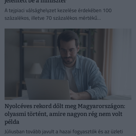
jelentett be a miniszter
A tejpiaci válsághelyzet kezelése érdekében 100
százalékos, illetve 70 százalékos mértékű
kamattámogatást hirdetett Bóna Szabolcs
Nyolcéves rekord dőlt meg Magyarországon:
olyasmi történt, amire nagyon rég nem volt
példa
Júliusban tovább javult a hazai fogyasztók és az üzleti