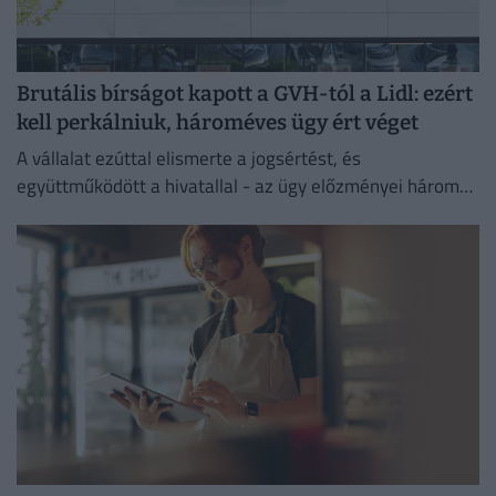
Brutális bírságot kapott a GVH-tól a Lidl: ezért
kell perkálniuk, hároméves ügy ért véget
A vállalat ezúttal elismerte a jogsértést, és
együttműködött a hivatallal - az ügy előzményei három
évre nyúlnak vissza.