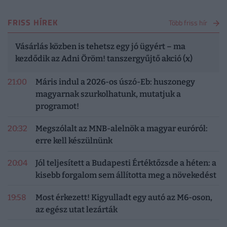
FRISS HÍREK
Több friss hír
Vásárlás közben is tehetsz egy jó ügyért – ma
kezdődik az Adni Öröm! tanszergyűjtő akció (x)
21:00
Máris indul a 2026-os úszó-Eb: huszonegy
magyarnak szurkolhatunk, mutatjuk a
programot!
20:32
Megszólalt az MNB-alelnök a magyar euróról:
erre kell készülnünk
20:04
Jól teljesített a Budapesti Értéktőzsde a héten: a
kisebb forgalom sem állította meg a növekedést
19:58
Most érkezett! Kigyulladt egy autó az M6-oson,
az egész utat lezárták