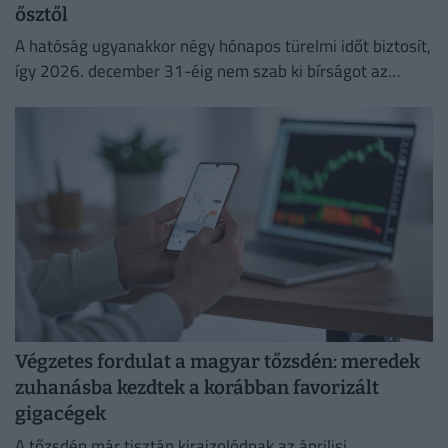
ősztől
A hatóság ugyanakkor négy hónapos türelmi időt biztosít,
így 2026. december 31-éig nem szab ki bírságot az
esetleges hibák miatt.
Végzetes fordulat a magyar tőzsdén: meredek
zuhanásba kezdtek a korábban favorizált
gigacégek
A tőzsdén már tisztán kirajzolódnak az áprilisi