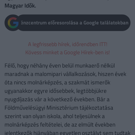
Magyar Idők.
Pénzcentrum előresorolása a Google találatokban
A legfrissebb hírek, időrendben ITT!
Kövess minket a Google Hírek-ben is!
Félő, hogy néhány éven belül munkaerő nélkül
maradnak a malomipari vállalkozások, hiszen évek
óta nincs molnárképzés, a szakmát ismerők
ugyanakkor egyre idősebbek, legtöbbjükre
nyugdíjazás vár a következő években. Bár a
Földművelésügyi Minisztérium tájékoztatása
szerint van olyan iskola, ahol teljesülnek a
molnárképzés feltételei, de az elmúlt években
jelentkezők hiányában egyetlen osztályt sem tudtak