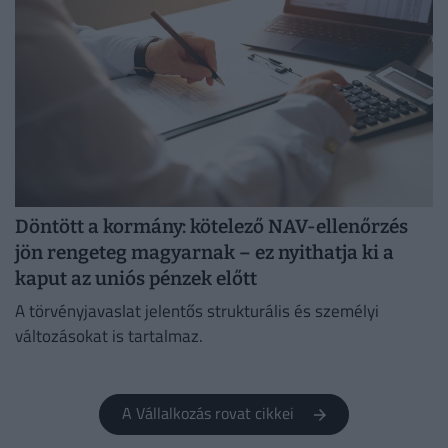
Döntött a kormány: kötelező NAV-ellenőrzés
jön rengeteg magyarnak – ez nyithatja ki a
kaput az uniós pénzek előtt
A törvényjavaslat jelentős strukturális és személyi
változásokat is tartalmaz.
A Vállalkozás rovat cikkei