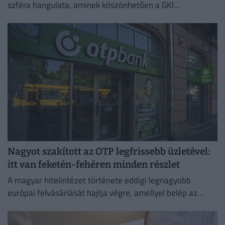
szféra hangulata, aminek köszönhetően a GKI
konjunktúraindexe négy és fél éves csúcsra emelkedett.
Nagyot szakított az OTP legfrissebb üzletével:
itt van feketén-fehéren minden részlet
A magyar hitelintézet története eddigi legnagyobb
európai felvásárlását hajtja végre, amellyel belép az
euróövezetbe, és kiterjeszti jelenlétét a balti piacra.