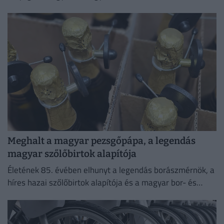
Meghalt a magyar pezsgőpápa, a legendás
magyar szőlőbirtok alapítója
Életének 85. évében elhunyt a legendás borászmérnök, a
híres hazai szőlőbirtok alapítója és a magyar bor- és
pezsgőkultúra meghatározó személyisége.