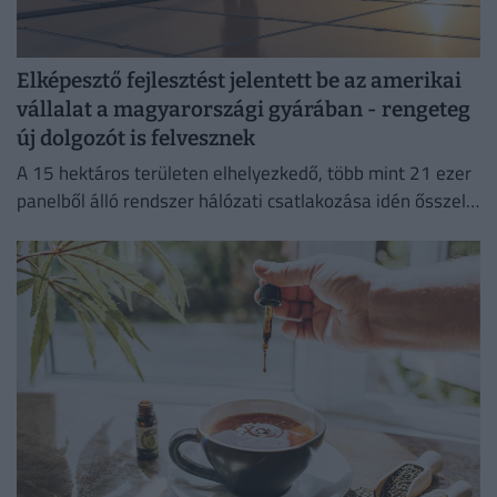
Elképesztő fejlesztést jelentett be az amerikai
vállalat a magyarországi gyárában - rengeteg
új dolgozót is felvesznek
A 15 hektáros területen elhelyezkedő, több mint 21 ezer
panelből álló rendszer hálózati csatlakozása idén ősszel
várható.