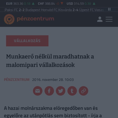
EUR
363.36
0.18
CHF
388.84
-0
USD
314.59
0.38
C
2-2
Budapest Honvéd FC
|
Kisvárda
2-4
Újpest FC
|
Vasas FC
5-0
Zalaegerszeg
VÁLLALKOZÁS
Munkaerő nélkül maradhatnak a
malomipari vállalkozások
PÉNZCENTRUM
2016. november 28. 10:03
A hazai molnárszakma elöregedőben van és
egyelőre az utánpótlás sem biztosított - írja a