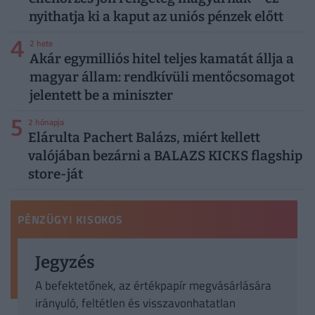
nyithatja ki a kaput az uniós pénzek előtt
4
2 hete
Akár egymilliós hitel teljes kamatát állja a
magyar állam: rendkívüli mentőcsomagot
jelentett be a miniszter
5
2 hónapja
Elárulta Pachert Balázs, miért kellett
valójában bezárni a BALAZS KICKS flagship
store-ját
PÉNZÜGYI KISOKOS
Jegyzés
A befektetőnek, az értékpapír megvásárlására
irányuló, feltétlen és visszavonhatatlan