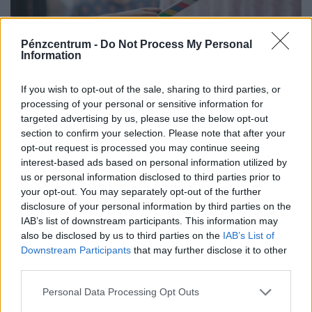
Pénzcentrum -
Do Not Process My Personal
Information
If you wish to opt-out of the sale, sharing to third parties, or
processing of your personal or sensitive information for
targeted advertising by us, please use the below opt-out
section to confirm your selection. Please note that after your
opt-out request is processed you may continue seeing
Filmgyártással foglalkozó céget fülelt le a NAV:
interest-based ads based on personal information utilized by
nem csak a sztori, a számlák is fiktívek voltak -
us or personal information disclosed to third parties prior to
174 millió forint adót csaltak el
your opt-out. You may separately opt-out of the further
disclosure of your personal information by third parties on the
A céghálózat népszerű hazai televíziós műsorok
IAB’s list of downstream participants. This information may
gyártásában volt érdekelt, és az adózásra is sajátos
also be disclosed by us to third parties on the
IAB’s List of
forgatókönyvet talált ki.
Downstream Participants
that may further disclose it to other
third parties.
Personal Data Processing Opt Outs