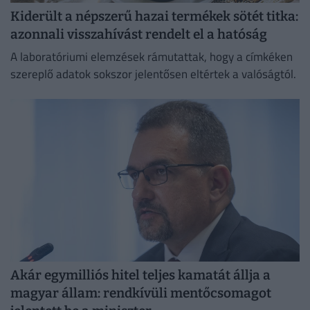
Kiderült a népszerű hazai termékek sötét titka:
azonnali visszahívást rendelt el a hatóság
A laboratóriumi elemzések rámutattak, hogy a címkéken
szereplő adatok sokszor jelentősen eltértek a valóságtól.
Akár egymilliós hitel teljes kamatát állja a
magyar állam: rendkívüli mentőcsomagot