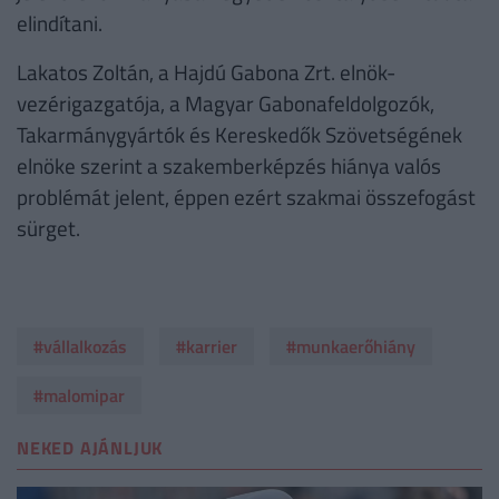
elindítani.
Lakatos Zoltán, a Hajdú Gabona Zrt. elnök-
vezérigazgatója, a Magyar Gabonafeldolgozók,
Takarmánygyártók és Kereskedők Szövetségének
elnöke szerint a szakemberképzés hiánya valós
problémát jelent, éppen ezért szakmai összefogást
sürget.
#vállalkozás
#karrier
#munkaerőhiány
#malomipar
NEKED AJÁNLJUK