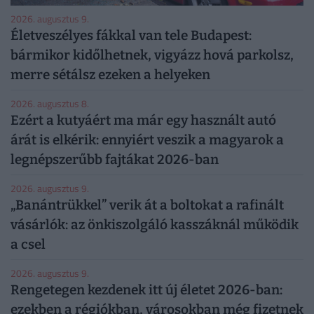
2026. augusztus 9.
Életveszélyes fákkal van tele Budapest:
bármikor kidőlhetnek, vigyázz hová parkolsz,
merre sétálsz ezeken a helyeken
2026. augusztus 8.
Ezért a kutyáért ma már egy használt autó
árát is elkérik: ennyiért veszik a magyarok a
legnépszerűbb fajtákat 2026-ban
2026. augusztus 9.
„Banántrükkel” verik át a boltokat a rafinált
vásárlók: az önkiszolgáló kasszáknál működik
a csel
2026. augusztus 9.
Rengetegen kezdenek itt új életet 2026-ban:
ezekben a régiókban, városokban még fizetnek