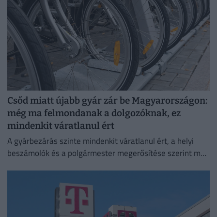
Csőd miatt újabb gyár zár be Magyarországon:
még ma felmondanak a dolgozóknak, ez
mindenkit váratlanul ért
A gyárbezárás szinte mindenkit váratlanul ért, a helyi
beszámolók és a polgármester megerősítése szerint még
a cégvezetés is csak az utolsó pillanatban értesült a
döntésről.