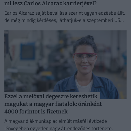
mi lesz Carlos Alcaraz karrierjével?
Carlos Alcaraz saját bevallása szerint ugyan edzésbe állt,
de még mindig kérdéses, láthatjuk-e a szeptemberi US
Openen.
Ezzel a melóval degeszre kereshetik
magukat a magyar fiatalok: óránként
4000 forintot is fizetnek
A magyar diákmunkapiac elmúlt másfél évtizede
lényegében egyetlen nagy átrendeződés története.