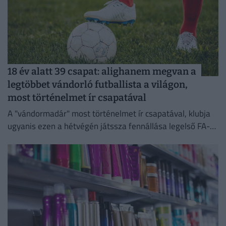
18 év alatt 39 csapat: alighanem megvan a
legtöbbet vándorló futballista a világon,
most történelmet ír csapatával
A "vándormadár" most történelmet ír csapatával, klubja
ugyanis ezen a hétvégén játssza fennállása legelső FA-
kupa-mérkőzését.