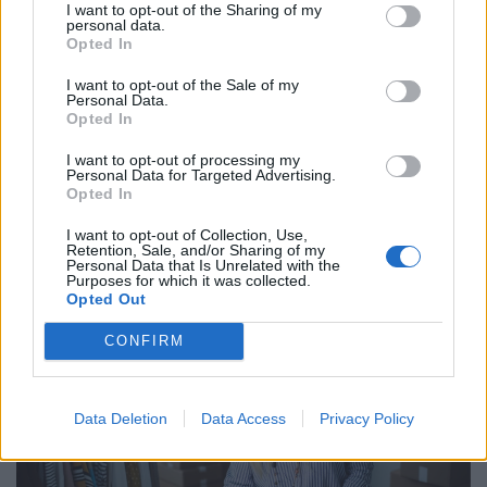
I want to opt-out of the Sharing of my
personal data.
Opted In
I want to opt-out of the Sale of my
Personal Data.
Opted In
I want to opt-out of processing my
Personal Data for Targeted Advertising.
Strandbüfékre, fagyizókra, fesztiválokra
Opted In
csapott le a fogyasztóvédelem: minden ötödik
I want to opt-out of Collection, Use,
helyen gond volt a higiéniával
Retention, Sale, and/or Sharing of my
Personal Data that Is Unrelated with the
Az ellenőrzések a nyári szezon legforgalmasabb
Purposes for which it was collected.
helyszíneire koncentráltak, az ellenőrzött egységek 20
Opted Out
százalékánál higiéniai hiányosságot tapasztaltak.
CONFIRM
Data Deletion
Data Access
Privacy Policy