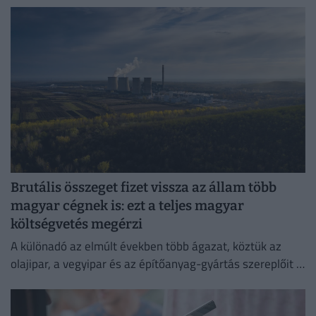
Brutális összeget fizet vissza az állam több
magyar cégnek is: ezt a teljes magyar
költségvetés megérzi
A különadó az elmúlt években több ágazat, köztük az
olajipar, a vegyipar és az építőanyag-gyártás szereplőit is
érzékenyen érintette.