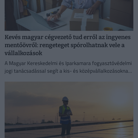
Kevés magyar cégvezető tud erről az ingyenes
mentőövről: rengeteget spórolhatnak vele a
vállalkozások
A Magyar Kereskedelmi és Iparkamara fogyasztóvédelmi
jogi tanácsadással segít a kis- és középvállalkozásoknak
megelőzni a költséges jogsértéseket.