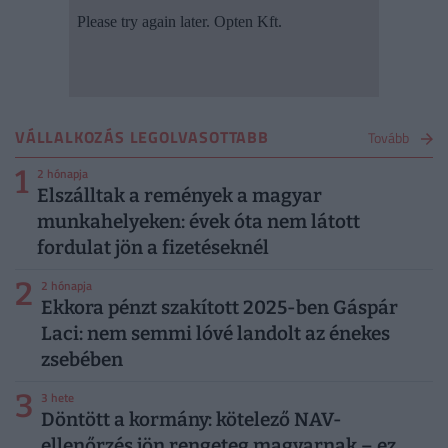
VÁLLALKOZÁS LEGOLVASOTTABB
Tovább
1
2 hónapja
Elszálltak a remények a magyar
munkahelyeken: évek óta nem látott
fordulat jön a fizetéseknél
2
2 hónapja
Ekkora pénzt szakított 2025-ben Gáspár
Laci: nem semmi lóvé landolt az énekes
zsebében
3
3 hete
Döntött a kormány: kötelező NAV-
ellenőrzés jön rengeteg magyarnak – ez