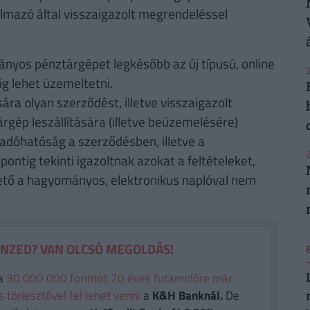
mazó által visszaigazolt megrendeléssel
nyos pénztárgépet legkésőbb az új típusú, online
2
g lehet üzemeltetni.
ára olyan szerződést, illetve visszaigazolt
rgép leszállítására (illetve beüzemelésére)
 adóhatóság a szerződésben, illetve a
2
ntig tekinti igazoltnak azokat a feltételeket,
ető a hagyományos, elektronikus naplóval nem
ÉNZED? VAN OLCSÓ MEGOLDÁS!
a
30 000 000 forintot 20 éves futamidőre már
törlesztővel fel lehet venni
a
K&H Banknál.
De