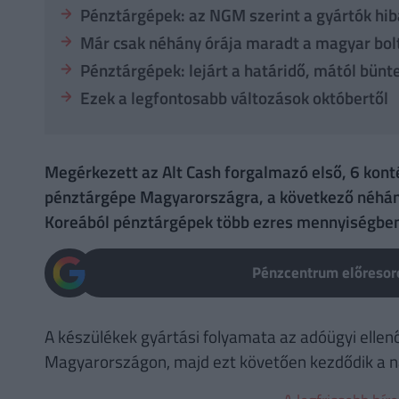
Pénztárgépek: az NGM szerint a gyártók hib
Már csak néhány órája maradt a magyar bo
Pénztárgépek: lejárt a határidő, mától bünt
Ezek a legfontosabb változások októbertől
Megérkezett az Alt Cash forgalmazó első, 6 kont
pénztárgépe Magyarországra, a következő néhán
Koreából pénztárgépek több ezres mennyiségben
Pénzcentrum előresoro
A készülékek gyártási folyamata az adóügyi ellen
Magyarországon, majd ezt követően kezdődik a n