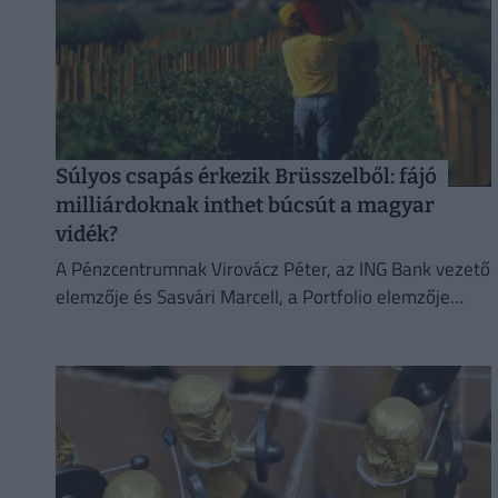
Súlyos csapás érkezik Brüsszelből: fájó
milliárdoknak inthet búcsút a magyar
vidék?
A Pénzcentrumnak Virovácz Péter, az ING Bank vezető
elemzője és Sasvári Marcell, a Portfolio elemzője
értékelte, kik lehetnek az új uniós költségvetés
nyertesei és vesztesei.