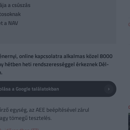
ája a csúszás
ltosoknak
et a NAV
énernyi, online kapcsolatra alkalmas közel 8000
y hétben heti rendszerességgel érkeznek Dél-
.
lása a Google találatokban
őrző egység, az AEE beépítésével zárul
agy tömegű tesztelés.