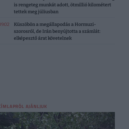
is rengeteg munkát adott, ötmillió kilométert
tettek meg júliusban
09:02
Küszöbön a megállapodás a Hormuzi-
szorosról, de Irán benyújtotta a számlát:
elképesztő árat követelnek
CÍMLAPRÓL AJÁNLJUK