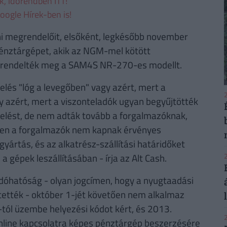
ek, időrendben ITT!
oogle Hírek-ben is!
ni megrendelőit, elsőként, legkésőbb november
pénztárgépet, akik az NGM-mel kötött
n rendelték meg a SAM4S NR-270-es modellt.
lés "lóg a levegőben" vagy azért, mert a
2
y azért, mert a viszonteladók ugyan begyűjtötték
delést, de nem adták tovább a forgalmazóknak,
iben a forgalmazók nem kapnak érvényes
yártás, és az alkatrész-szállítási határidőket
2
 gépek leszállításában - írja az Alt Cash.
dóhatóság - olyan jogcímen, hogy a nyugtaadási
tették - október 1-jét követően nem alkalmaz
tól üzembe helyezési kódot kért, és 2013.
2
online kapcsolatra képes pénztárgép beszerzésére