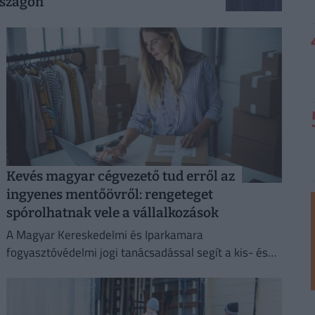
rszágon
Kevés magyar cégvezető tud erről az
ingyenes mentőövről: rengeteget
spórolhatnak vele a vállalkozások
A Magyar Kereskedelmi és Iparkamara
fogyasztóvédelmi jogi tanácsadással segít a kis- és
középvállalkozásoknak megelőzni a költséges
jogsértéseket.