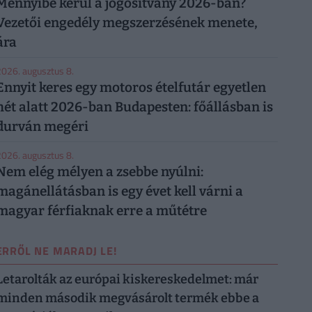
Mennyibe kerül a jogosítvány 2026-ban?
Vezetői engedély megszerzésének menete,
ára
026. augusztus 8.
Ennyit keres egy motoros ételfutár egyetlen
hét alatt 2026-ban Budapesten: főállásban is
durván megéri
026. augusztus 8.
Nem elég mélyen a zsebbe nyúlni:
magánellátásban is egy évet kell várni a
magyar férfiaknak erre a műtétre
ERRŐL NE MARADJ LE!
Letarolták az európai kiskereskedelmet: már
minden második megvásárolt termék ebbe a