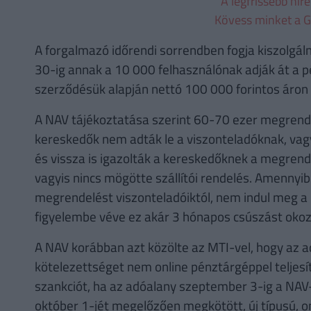
A legfrissebb hír
Kövess minket a G
A forgalmazó időrendi sorrendben fogja kiszolgál
30-ig annak a 10 000 felhasználónak adják át a 
szerződésük alapján nettó 100 000 forintos áro
A NAV tájékoztatása szerint 60-70 ezer megrende
kereskedők nem adták le a viszonteladóknak, vag
és vissza is igazolták a kereskedőknek a megren
vagyis nincs mögötte szállítói rendelés. Amenny
megrendelést viszonteladóiktól, nem indul meg a g
figyelembe véve ez akár 3 hónapos csúszást okoz a
A NAV korábban azt közölte az MTI-vel, hogy az a
kötelezettséget nem online pénztárgéppel teljesí
szankciót, ha az adóalany szeptember 3-ig a NAV-
október 1-jét megelőzően megkötött, új típusú, 