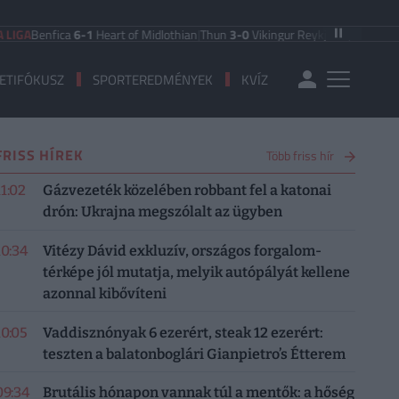
enfica
6-1
Heart of Midlothian
|
Thun
3-0
Vikingur Reykjavik
|
PAOK Saloniki
0-
ETIFÓKUSZ
SPORTEREDMÉNYEK
KVÍZ
FRISS HÍREK
Több friss hír
11:02
Gázvezeték közelében robbant fel a katonai
drón: Ukrajna megszólalt az ügyben
10:34
Vitézy Dávid exkluzív, országos forgalom-
térképe jól mutatja, melyik autópályát kellene
azonnal kibővíteni
10:05
Vaddisznónyak 6 ezerért, steak 12 ezerért:
teszten a balatonboglári Gianpietro’s Étterem
09:34
Brutális hónapon vannak túl a mentők: a hőség