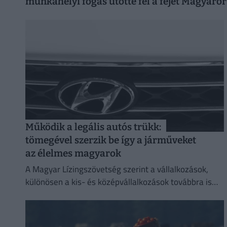
munkahelyi fogás ütötte fel a fejét Magyaro
Működik a legális autós trükk:
tömegével szerzik be így a járműveket
az élelmes magyarok
A Magyar Lízingszövetség szerint a vállalkozások,
különösen a kis- és középvállalkozások továbbra is
meghatározó szerepet töltenek be.