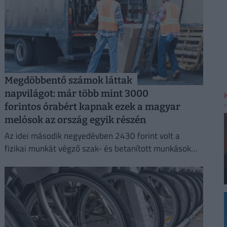
Megdöbbentő számok láttak
napvilágot: már több mint 3000
forintos órabért kapnak ezek a magyar
melósok az ország egyik részén
Az idei második negyedévben 2430 forint volt a
fizikai munkát végző szak- és betanított munkások
átlagos bruttó órabére.