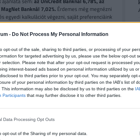
k ajánlata sem:
az UniCredit Banknál 6,78%, az
 a MagNet Banknál 7,02%.
Érdemes még megnézni
és egyedi kalkulációt végezni, saját preferenciáink
e. Ehhez keresd fel a
Pénzcentrum kalkulátorát.
rum -
Do Not Process My Personal Information
to opt-out of the sale, sharing to third parties, or processing of your per
formation for targeted advertising by us, please use the below opt-out s
hogy az online pénztárgép cseréjéhez nyújtott
r selection. Please note that after your opt-out request is processed y
gy a gépet december 31-ig üzembe helyezzék.
eing interest-based ads based on personal information utilized by us or
disclosed to third parties prior to your opt-out. You may separately opt-
ges, a minisztérium megteszi a kellő
losure of your personal information by third parties on the IAB’s list of
. This information may also be disclosed by us to third parties on the
IA
 pénztárgépek gyártásának elhúzódása miatt a
Participants
that may further disclose it to other third parties.
gatástól.
l Data Processing Opt Outs
o opt-out of the Sharing of my personal data.