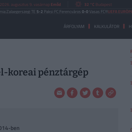
2026. augusztus 9. vasárnap
Emőd
32 °C
Budapest
aegerszegi TE
5-2
Paksi FC
|
Ferencváros
0-0
Vasas FC
UEFA EURÓPA LIGA
B
ÁRFOLYAM
KALKULÁTOR
H
l-koreai pénztárgép
2014-ben