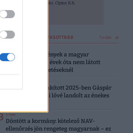
VÁLLALKOZÁS LEGOLVASOTTABB
Tovább
1
2 hónapja
Elszálltak a remények a magyar
munkahelyeken: évek óta nem látott
fordulat jön a fizetéseknél
2
2 hónapja
Ekkora pénzt szakított 2025-ben Gáspár
Laci: nem semmi lóvé landolt az énekes
zsebében
3
3 hete
Döntött a kormány: kötelező NAV-
ellenőrzés jön rengeteg magyarnak – ez