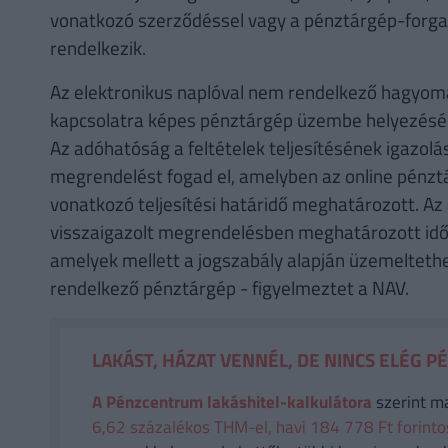
vonatkozó szerződéssel vagy a pénztárgép-forgal
rendelkezik.
Az elektronikus naplóval nem rendelkező hagyomá
kapcsolatra képes pénztárgép üzembe helyezéséi
Az adóhatóság a feltételek teljesítésének igazolás
megrendelést fogad el, amelyben az online pénztá
vonatkozó teljesítési határidő meghatározott. Az
visszaigazolt megrendelésben meghatározott időpo
amelyek mellett a jogszabály alapján üzemelteth
rendelkező pénztárgép - figyelmeztet a NAV.
LAKÁST, HÁZAT VENNÉL, DE NINCS ELÉG P
A Pénzcentrum lakáshitel-kalkulátora
szerint m
6,62 százalékos THM-el, havi 184 778 Ft forintos 