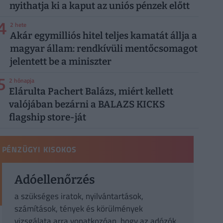
nyithatja ki a kaput az uniós pénzek előtt
4
2 hete
Akár egymilliós hitel teljes kamatát állja a
magyar állam: rendkívüli mentőcsomagot
jelentett be a miniszter
5
2 hónapja
Elárulta Pachert Balázs, miért kellett
valójában bezárni a BALAZS KICKS
flagship store-ját
PÉNZÜGYI KISOKOS
Adóellenőrzés
a szükséges iratok, nyilvántartások,
számítások, tények és körülmények
vizsgálata arra vonatkozóan, hogy az adózók