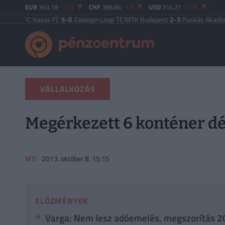
EUR
363.18
-2.23
CHF
388.84
-1.5
USD
314.21
-2.76
 FC
|
Vasas FC
5-0
Zalaegerszegi TE
|
MTK Budapest
2-3
Puskás Akadémia
|
Zal
VÁLLALKOZÁS
Megérkezett 6 konténer dé
MTI
2013. október 8. 15:15
ELŐZMÉNYEK
Varga: Nem lesz adóemelés, megszorítás 