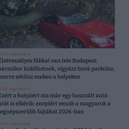
026. augusztus 9.
Életveszélyes fákkal van tele Budapest:
bármikor kidőlhetnek, vigyázz hová parkolsz,
merre sétálsz ezeken a helyeken
026. augusztus 8.
Ezért a kutyáért ma már egy használt autó
árát is elkérik: ennyiért veszik a magyarok a
legnépszerűbb fajtákat 2026-ban
026. augusztus 8.