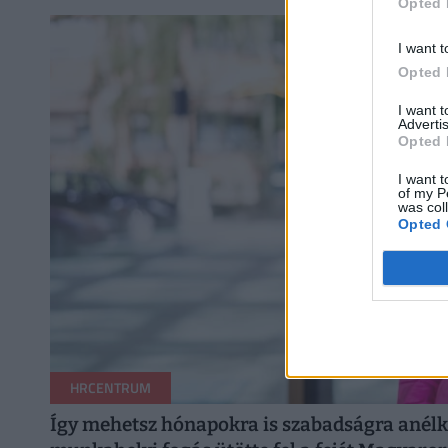
Opted 
I want t
Opted 
I want 
Advertis
Opted 
I want t
of my P
was col
Opted 
HRCENTRUM
Így mehetsz hónapokra is szabadságra anélkü