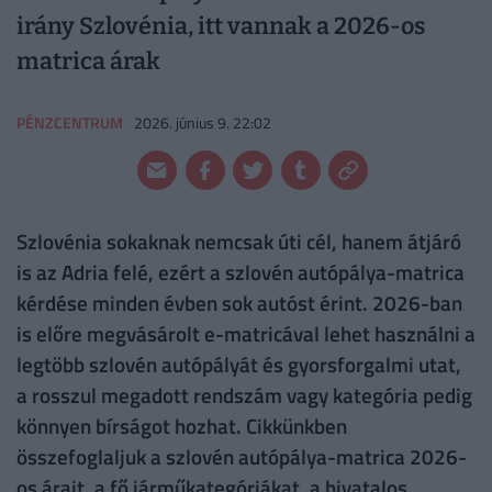
irány Szlovénia, itt vannak a 2026-os
matrica árak
PÉNZCENTRUM
2026. június 9. 22:02
Szlovénia sokaknak nemcsak úti cél, hanem átjáró
is az Adria felé, ezért a szlovén autópálya-matrica
kérdése minden évben sok autóst érint. 2026-ban
is előre megvásárolt e-matricával lehet használni a
legtöbb szlovén autópályát és gyorsforgalmi utat,
a rosszul megadott rendszám vagy kategória pedig
könnyen bírságot hozhat. Cikkünkben
összefoglaljuk a szlovén autópálya-matrica 2026-
os árait, a fő járműkategóriákat, a hivatalos