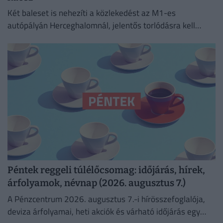
Két baleset is nehezíti a közlekedést az M1-es
autópályán Herceghalomnál, jelentős torlódásra kell
készülni mindkét irányba.
Péntek reggeli túlélőcsomag: időjárás, hírek,
árfolyamok, névnap (2026. augusztus 7.)
A Pénzcentrum 2026. augusztus 7.-i hírösszefoglalója,
deviza árfolyamai, heti akciók és várható időjárás egy