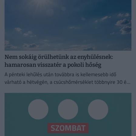
Nem sokáig örülhetünk az enyhülésnek:
hamarosan visszatér a pokoli hőség
A pénteki lehűlés után továbbra is kellemesebb idő
várható a hétvégén, a csúcshőmérséklet többnyire 30 és
35 fok között alakul.