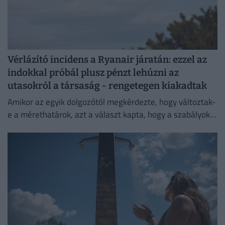
Vérlázító incidens a Ryanair járatán: ezzel az
indokkal próbál plusz pénzt lehúzni az
utasokról a társaság - rengetegen kiakadtak
Amikor az egyik dolgozótól megkérdezte, hogy változtak-
e a mérethatárok, azt a választ kapta, hogy a szabályok
változatlanok, de a betartatásuk szigorúbbá vált.