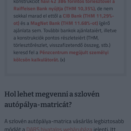
konstrukciót
havi 42 386
forintos törlesztővel a
Raiffeisen Bank nyújtja (THM 10,35%),
de nem
sokkal marad el ettől a
CIB Bank (THM 11,29%-
ot)
és a
MagNet Bank (THM 11.68%-ot)
ígérő
ajánlata sem. További bankok ajánlataiért, illetve
a konstrukciók pontos részleteiért (THM,
törlesztőrészlet, visszafizetendő összeg, stb.)
keresd fel a
Pénzcentrum megújult személyi
kölcsön kalkulátorát.
(x)
Hol lehet megvenni a szlovén
autópálya-matricát?
A szlovén autópálya-matrica vásárlás legbiztosabb
módját a
DARS hivatalos webáruháza
jelenti. Itt