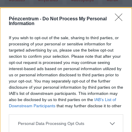
#e-útdíj
#útdíj
#e-matrica
#szlovénia
Pénzcentrum -
Do Not Process My Personal
Information
#autópályadíj
#autópálya matrica
#autósok
#autópálya-matrica
If you wish to opt-out of the sale, sharing to third parties, or
processing of your personal or sensitive information for
targeted advertising by us, please use the below opt-out
#külföldi utazás
section to confirm your selection. Please note that after your
opt-out request is processed you may continue seeing
0 HOZZÁSZÓLÁS
interest-based ads based on personal information utilized by
us or personal information disclosed to third parties prior to
your opt-out. You may separately opt-out of the further
disclosure of your personal information by third parties on the
Csak bejelentkezett felhasználó szólhat hozzá.
IAB’s list of downstream participants. This information may
Belépés itt!
also be disclosed by us to third parties on the
IAB’s List of
A kommentkezelési szabályzatot
itt találod
.
Downstream Participants
that may further disclose it to other
third parties.
Még nincsenek hozzászólások. Legyél te az első!
Personal Data Processing Opt Outs