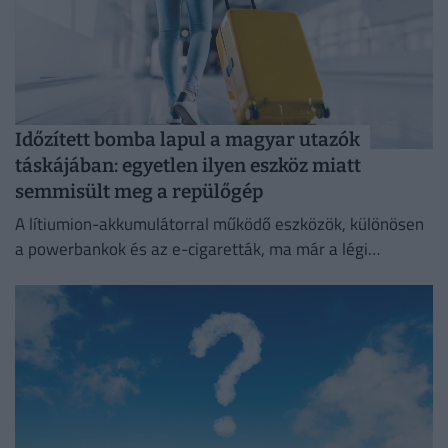
Időzített bomba lapul a magyar utazók
táskájában: egyetlen ilyen eszköz miatt
semmisült meg a repülőgép
A lítiumion-akkumulátorral működő eszközök, különösen
a powerbankok és az e-cigaretták, ma már a légi
közlekedés egyik legnagyobb biztonsági kockázatát
jelentik.