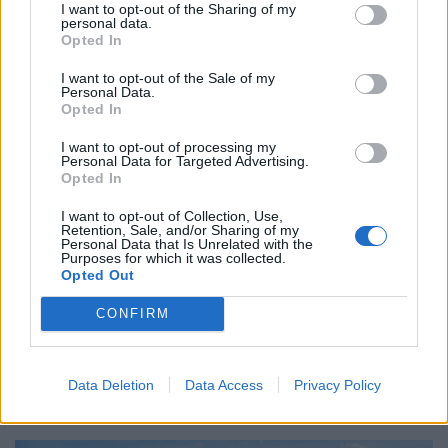
I want to opt-out of the Sharing of my
personal data.
NEKED AJÁNLJUK
Opted In
I want to opt-out of the Sale of my
Personal Data.
Opted In
I want to opt-out of processing my
Personal Data for Targeted Advertising.
Opted In
I want to opt-out of Collection, Use,
Retention, Sale, and/or Sharing of my
Personal Data that Is Unrelated with the
Purposes for which it was collected.
Opted Out
Azonnal lezárták a népszerű
CONFIRM
strandokat: rettegett élőlény miatt
menekülnek a fürdőzők
A hatóságok több strandot is lezártak, miután egyetlen
Data Deletion
Data Access
Privacy Policy
nap alatt több mint száz csípést regisztráltak.