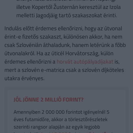
illetve Kopertől Žusternán keresztül az Izola
melletti Jagodjáig tartó szakaszokat érinti.
Indulás előtt érdemes ellenőrizni, hogy az útvonal
érint-e fizetős szakaszt, különösen akkor, ha nem
csak Szlovénián áthaladunk, hanem letérünk a főbb
útvonalakról. Ha az úticél Horvátország, külön
érdemes ellenőrizni a
horvát autópályadíjakat
is,
mert a szlovén e-matrica csak a szlovén díjköteles
utakra érvényes.
JÓL JÖNNE 2 MILLIÓ FORINT?
Amennyiben 2 000 000 forintot igényelnél 5
éves futamidőre, akkor a törlesztőrészletek
szerinti rangsor alapján az egyik legjobb