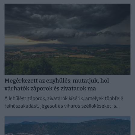
helyen!
Megérkezett az enyhülés: mutatjuk, hol
várhatók záporok és zivatarok ma
A lehűlést záporok, zivatarok kísérik, amelyek többfelé
felhőszakadást, jégesőt és viharos széllökéseket is
okozhatnak.