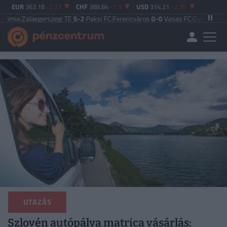
EUR
363.18
-2.23
CHF
388.84
-1.5
USD
314.21
-2.76
aegerszegi TE
5-2
Paksi FC
|
Ferencváros
0-0
Vasas FC
|
Győri ETO FC
4-0
Nyír
UTAZÁS
Szlovén autópálya matrica vásárlás: