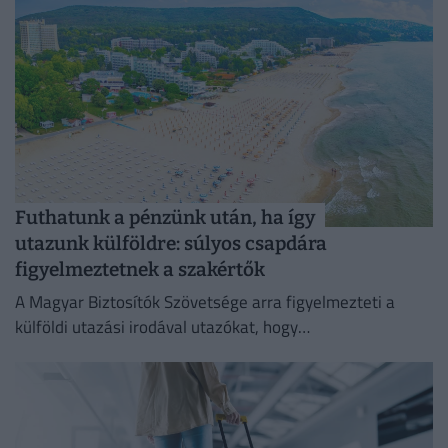
Futhatunk a pénzünk után, ha így
utazunk külföldre: súlyos csapdára
figyelmeztetnek a szakértők
A Magyar Biztosítók Szövetsége arra figyelmezteti a
külföldi utazási irodával utazókat, hogy
fizetésképtelenség esetén a kártérítés szabályai
eltérhetnek a magyar gyakorlattól