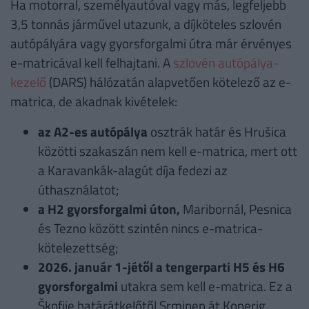
Ha motorral, személyautóval vagy más, legfeljebb
3,5 tonnás járművel utazunk, a díjköteles szlovén
autópályára vagy gyorsforgalmi útra már érvényes
e-matricával kell felhajtani. A
szlovén autópálya-
kezelő
(DARS) hálózatán alapvetően kötelező az e-
matrica, de akadnak kivételek:
az A2-es autópálya
osztrák határ és Hrušica
közötti szakaszán nem kell e-matrica, mert ott
a Karavankák-alagút díja fedezi az
úthasználatot;
a H2 gyorsforgalmi úton,
Maribornál, Pesnica
és Tezno között szintén nincs e-matrica-
kötelezettség;
2026. január 1-jétől a tengerparti H5 és H6
gyorsforgalmi
utakra sem kell e-matrica. Ez a
Škofije határátkelőtől Srminen át Koperig,