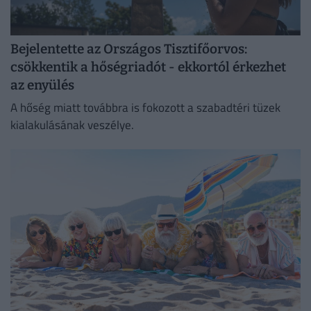
Bejelentette az Országos Tisztifőorvos:
csökkentik a hőségriadót - ekkortól érkezhet
az enyülés
A hőség miatt továbbra is fokozott a szabadtéri tüzek
kialakulásának veszélye.