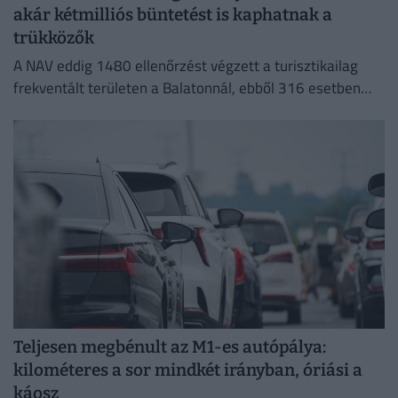
akár kétmilliós büntetést is kaphatnak a
trükközők
A NAV eddig 1480 ellenőrzést végzett a turisztikailag
frekventált területen a Balatonnál, ebből 316 esetben
tárt fel szabálytalanságot.
Teljesen megbénult az M1-es autópálya:
kilométeres a sor mindkét irányban, óriási a
káosz