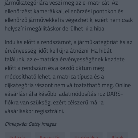
járműkategóriára veszi meg az e-matricát. Az
ellenőrzést kamerákkal, ellenőrzési pontokon és
ellenőrző járművekkel is végezhetik, ezért nem csak
helyszíni megállításkor derülhet ki a hiba.
Indulás előtt a rendszámot, a járműkategóriát és az
érvényességi időt kell újra átnézni. Ha hibát
találunk, az e-matrica érvényességének kezdete
előtt a rendszám és a kezdő dátum még
módosítható lehet, a matrica típusa és a
díjkategória viszont nem változtatható meg. Online
vásárlásnál a későbbi adatmódosításhoz DARS-
fiókra van szükség, ezért célszerű már a
vásárláskor regisztrálni.
Címlapkép: Getty Images
#utazás
#nyaralás
#autópálya
#árak