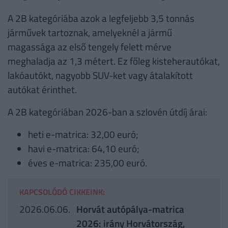
A 2B kategóriába azok a legfeljebb 3,5 tonnás
járművek tartoznak, amelyeknél a jármű
magassága az első tengely felett mérve
meghaladja az 1,3 métert. Ez főleg kisteherautókat,
lakóautókt, nagyobb SUV-ket vagy átalakított
autókat érinthet.
A 2B kategóriában 2026-ban a szlovén útdíj árai:
heti e-matrica: 32,00 euró;
havi e-matrica: 64,10 euró;
éves e-matrica: 235,00 euró.
KAPCSOLÓDÓ CIKKEINK:
2026.06.06.
Horvát autópálya-matrica
2026: irány Horvátország,