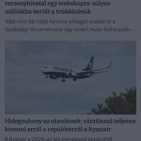
versenyhivatal egy webshopra: súlyos
milliókba került a trükközésük
Több mint 68 millió forintos bírságot szabott ki a
Gazdasági Versenyhivatal egy ismert hazai fodrászcikk-
forgalmazóra.
Hidegzuhany az utazóknak: váratlanul teljesen
kivonul erről a repülőtérről a Ryanair
A Ryanair a 2026-os téli menetrend kezdetétől