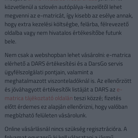
közvetlenül a szlovén autópálya-kezelőtől lehet
megvenni az e-matricát, így kisebb az esélye annak,
hogy extra kezelési költségbe, felárba, félrevezető
oldalba vagy nem hivatalos értékesítőbe futunk
bele.
Nem csak a webshopban lehet vásárolni: e-matrica
elérhető a DARS értékesítési és a DarsGo servis
ügyfélszolgálati pontjain, valamint a
meghatalmazott viszonteladóknál is. Az ellenőrzött
és jóváhagyott értékesítők listáját a DARS az
e-
matrica tájékoztató oldalán
teszi közzé; fizetés
előtt érdemes ez alapján ellenőrizni, hogy valóban
megbízható felületen vásárolunk.
Online vásárlásnál nincs szükség regisztrációra. A
folyamat egyszerű: ki kell választani a jármű