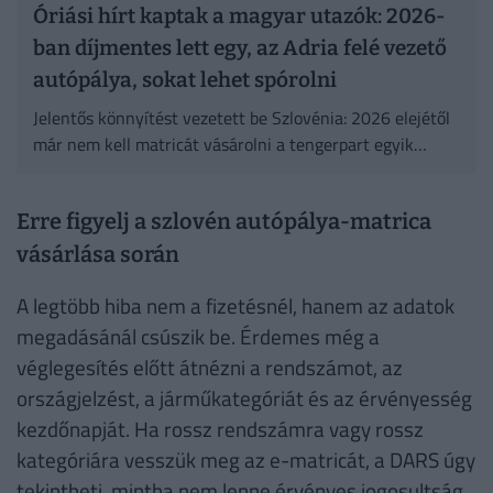
Óriási hírt kaptak a magyar utazók: 2026-
ban díjmentes lett egy, az Adria felé vezető
autópálya, sokat lehet spórolni
Jelentős könnyítést vezetett be Szlovénia: 2026 elejétől
már nem kell matricát vásárolni a tengerpart egyik
legforgalmasabb útszakaszára.
Erre figyelj a szlovén autópálya-matrica
vásárlása során
A legtöbb hiba nem a fizetésnél, hanem az adatok
megadásánál csúszik be. Érdemes még a
véglegesítés előtt átnézni a rendszámot, az
országjelzést, a járműkategóriát és az érvényesség
kezdőnapját. Ha rossz rendszámra vagy rossz
kategóriára vesszük meg az e-matricát, a DARS úgy
tekintheti, mintha nem lenne érvényes jogosultság