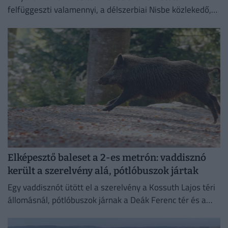
felfüggeszti valamennyi, a délszerbiai Nisbe közlekedő,
illetve onnan induló járatát.
Elképesztő baleset a 2-es metrón: vaddisznó
került a szerelvény alá, pótlóbuszok jártak
Egy vaddisznót ütött el a szerelvény a Kossuth Lajos téri
állomásnál, pótlóbuszok járnak a Deák Ferenc tér és a
Déli pályaudvar között.