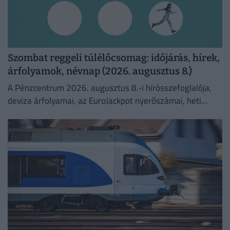
Szombat reggeli túlélőcsomag: időjárás, hírek,
árfolyamok, névnap (2026. augusztus 8.)
A Pénzcentrum 2026. augusztus 8.-i hírösszefoglalója,
deviza árfolyamai, az EuroJackpot nyerőszámai, heti
akciók és várható időjárás egy helyen!