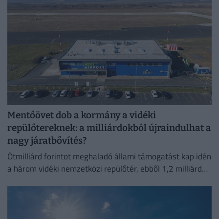
Mentőövet dob a kormány a vidéki
repülőtereknek: a milliárdokból újraindulhat a
nagy járatbővítés?
Ötmilliárd forintot meghaladó állami támogatást kap idén
a három vidéki nemzetközi repülőtér, ebből 1,2 milliárd
forint jut a sármelléki Hévíz–Balaton Airportnak.