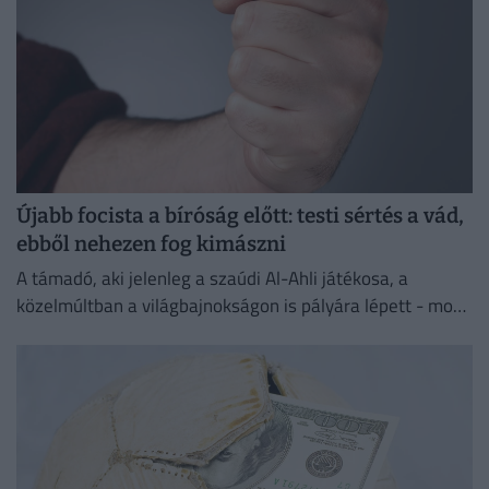
Újabb focista a bíróság előtt: testi sértés a vád,
ebből nehezen fog kimászni
A támadó, aki jelenleg a szaúdi Al-Ahli játékosa, a
közelmúltban a világbajnokságon is pályára lépett - most
testi sértés miatt kell majd felelnie a törvény...