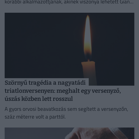
korábbi alkalmazottjának, akinek viszonya lehetett Gianni
Infantinóval, a szervezet akkori főtitkárával.
Szörnyű tragédia a nagyatádi
triatlonversenyen: meghalt egy versenyző,
úszás közben lett rosszul
A gyors orvosi beavatkozás sem segített a versenyzőn,
száz méterre volt a parttól.