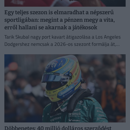
Egy teljes szezon is elmaradhat a népszerű
sportligában: megint a pénzen megy a vita,
erről hallani se akarnak a játékosok
Tarik Skubal nagy port kavart átigazolása a Los Angeles
Dodgershez nemcsak a 2026-os szezont formálja át,
hanem a liga jövőjét is alapjaiban rengetheti meg.
Döbbenetes: 40 millió dolláros szerződést