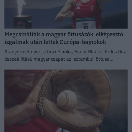
Megcsinálták a magyar öttusázók: elképesztő
izgalmak után lettek Európa-bajnokok
Aranyérmet nyert a Guzi Blanka, Bauer Blanka, Erdős Rita
összeállítású magyar csapat az isztambuli öttusa
Európa-bajnokság női versenyében.