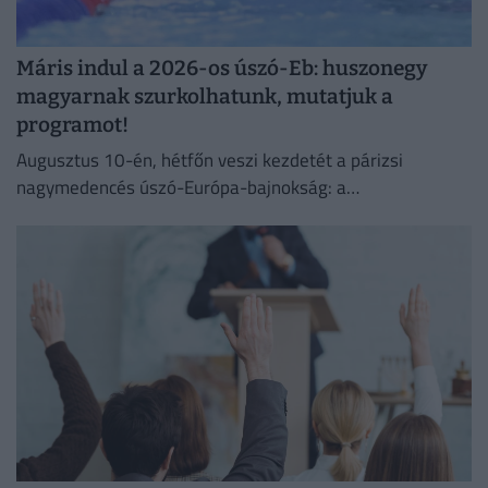
Máris indul a 2026-os úszó-Eb: huszonegy
magyarnak szurkolhatunk, mutatjuk a
programot!
Augusztus 10-én, hétfőn veszi kezdetét a párizsi
nagymedencés úszó-Európa-bajnokság: a
kontinensviadalon huszonegy fős magyar válogatott lesz
jelen a medencés számokban.