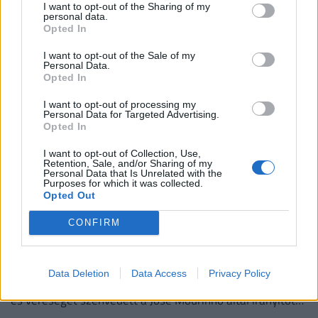
I want to opt-out of the Sharing of my
Ma két mérkőzéssel folytatódik az OTP Bank Liga:
personal data.
Opted In
délután a Paks fogadja a Honvédot, este pedig keleti
rangadó vár a szurkolókra Debrecenben.
I want to opt-out of the Sale of my
Personal Data.
Opted In
I want to opt-out of processing my
Personal Data for Targeted Advertising.
Opted In
I want to opt-out of Collection, Use,
Retention, Sale, and/or Sharing of my
Personal Data that Is Unrelated with the
Purposes for which it was collected.
Opted Out
CONFIRM
A közönség járt jól: kikapott a Fradi a Realtól,
de nincs oka szégyenkezni
Data Deletion
Data Access
Privacy Policy
A Ferencváros hazai pályán, csaknem telt ház előtt 2–1-
es vereséget szenvedett a José Mourinho által irányított
Real Madridtól a szombati felkészülési mérkőzésen.