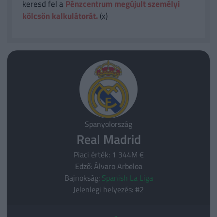
keresd fel a
Pénzcentrum megújult személyi
kölcsön kalkulátorát.
(x)
Spanyolország
Real Madrid
Piaci érték: 1 344M €
Edző: Álvaro Arbeloa
Bajnokság:
Spanish La Liga
Jelenlegi helyezés: #2