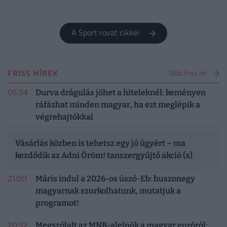
A Sport rovat cikkei
FRISS HÍREK
Több friss hír
05:34
Durva drágulás jöhet a hiteleknél: keményen
ráfázhat minden magyar, ha ezt meglépik a
végrehajtókkal
Vásárlás közben is tehetsz egy jó ügyért – ma
kezdődik az Adni Öröm! tanszergyűjtő akció (x)
21:00
Máris indul a 2026-os úszó-Eb: huszonegy
magyarnak szurkolhatunk, mutatjuk a
programot!
20:32
Megszólalt az MNB-alelnök a magyar euróról: