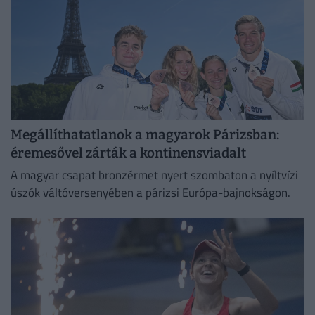
Megállíthatatlanok a magyarok Párizsban:
éremesővel zárták a kontinensviadalt
A magyar csapat bronzérmet nyert szombaton a nyíltvízi
úszók váltóversenyében a párizsi Európa-bajnokságon.