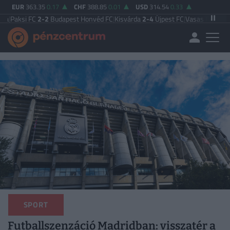
EUR
363.35
0.17
CHF
388.85
0.01
USD
314.54
0.33
C
2-2
Budapest Honvéd FC
|
Kisvárda
2-4
Újpest FC
|
Vasas FC
5-0
Zalaegerszeg
SPORT
Futballszenzáció Madridban: visszatér a