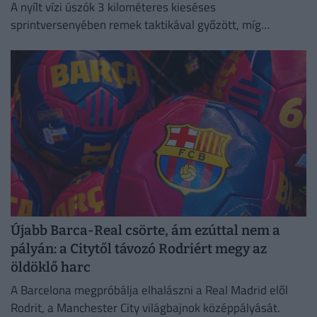
A nyílt vízi úszók 3 kilométeres kieséses
sprintversenyében remek taktikával győzött, míg
Rasovszky Kristóf az ötödik helyen zárt.
Újabb Barca-Real csörte, ám ezúttal nem a
pályán: a Citytől távozó Rodriért megy az
öldöklő harc
A Barcelona megpróbálja elhalászni a Real Madrid elől
Rodrit, a Manchester City világbajnok középpályását.