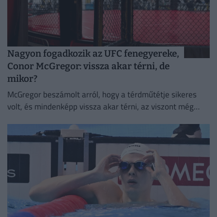
Nagyon fogadkozik az UFC fenegyereke,
Conor McGregor: vissza akar térni, de
mikor?
McGregor beszámolt arról, hogy a térdműtétje sikeres
volt, és mindenképp vissza akar térni, az viszont még
homályba vész, mikor és ki ellen teheti ezt meg.