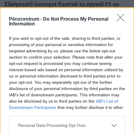
Elképesztő összeget fizettek az egyedi F1-es
sisakért: jótékonyságra megy a pénz, de nem
Pénzcentrum -
Do Not Process My Personal
akármennyi
Information
A Forma–1-es mezőny mind a 20 pilótája által aláírt
sisak 201 ezer dollárért) kelt el egy jótékonysági
If you wish to opt-out of the sale, sharing to third parties, or
árverésen.
processing of your personal or sensitive information for
targeted advertising by us, please use the below opt-out
section to confirm your selection. Please note that after your
opt-out request is processed you may continue seeing
interest-based ads based on personal information utilized by
us or personal information disclosed to third parties prior to
your opt-out. You may separately opt-out of the further
disclosure of your personal information by third parties on the
IAB’s list of downstream participants. This information may
also be disclosed by us to third parties on the
IAB’s List of
Downstream Participants
that may further disclose it to other
third parties.
Vasárnapi magyarfoci: ma is két hazai
Personal Data Processing Opt Outs
összecsapás vár a szurkolókra