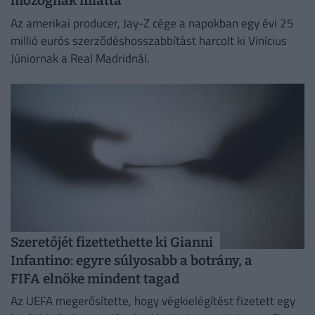
mozognak miatta
Az amerikai producer, Jay-Z cége a napokban egy évi 25
millió eurós szerződéshosszabbítást harcolt ki Vinícius
Júniornak a Real Madridnál.
Szeretőjét fizettethette ki Gianni
Infantino: egyre súlyosabb a botrány, a
FIFA elnöke mindent tagad
Az UEFA megerősítette, hogy végkielégítést fizetett egy