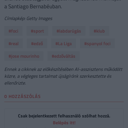
a Santiago Bernabéuban.
Címlapkép: Getty Images
#foci
#sport
#labdarúgás
#klub
#real
#edző
#La Liga
#spanyol foci
#jose mourinho
#edzőváltás
Ennek a cikknek az előkészítésében AI-asszisztens működött
közre, a végleges tartalmat újságírónk szerkesztette és
ellenőrizte.
0 HOZZÁSZÓLÁS
Csak bejelentkezett felhasználó szólhat hozzá.
Belépés itt!