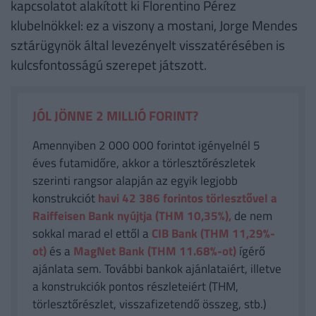
kapcsolatot alakított ki Florentino Pérez
klubelnökkel: ez a viszony a mostani, Jorge Mendes
sztárügynök által levezényelt visszatérésében is
kulcsfontosságú szerepet játszott.
JÓL JÖNNE 2 MILLIÓ FORINT?
Amennyiben 2 000 000 forintot igényelnél 5
éves futamidőre, akkor a törlesztőrészletek
szerinti rangsor alapján az egyik legjobb
konstrukciót
havi 42 386
forintos törlesztővel a
Raiffeisen Bank nyújtja (THM 10,35%),
de nem
sokkal marad el ettől a
CIB Bank (THM 11,29%-
ot)
és a
MagNet Bank (THM 11.68%-ot)
ígérő
ajánlata sem. További bankok ajánlataiért, illetve
a konstrukciók pontos részleteiért (THM,
törlesztőrészlet, visszafizetendő összeg, stb.)