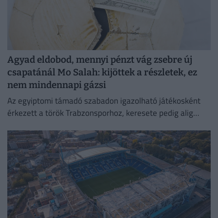
Agyad eldobod, mennyi pénzt vág zsebre új
csapatánál Mo Salah: kijöttek a részletek, ez
nem mindennapi gázsi
Az egyiptomi támadó szabadon igazolható játékosként
érkezett a török Trabzonsporhoz, keresete pedig alig
marad el attól, amit a Vörösöknél kapott évente.