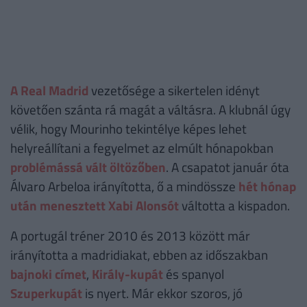
A Real Madrid
vezetősége a sikertelen idényt
követően szánta rá magát a váltásra. A klubnál úgy
vélik, hogy Mourinho tekintélye képes lehet
helyreállítani a fegyelmet az elmúlt hónapokban
problémássá vált öltözőben
. A csapatot január óta
Álvaro Arbeloa irányította, ő a mindössze
hét hónap
után menesztett Xabi Alonsót
váltotta a kispadon.
A portugál tréner 2010 és 2013 között már
irányította a madridiakat, ebben az időszakban
bajnoki címet
,
Király-kupát
és spanyol
Szuperkupát
is nyert. Már ekkor szoros, jó