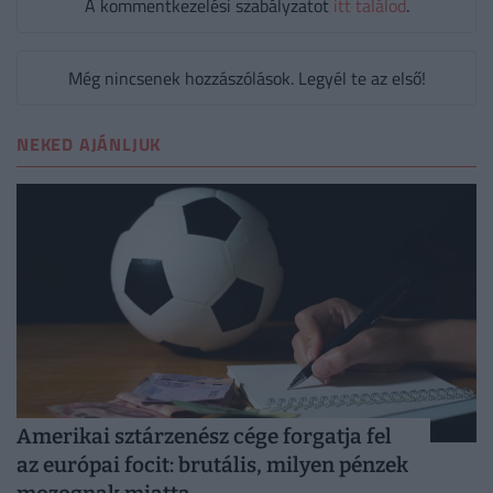
A kommentkezelési szabályzatot
itt találod
.
Még nincsenek hozzászólások. Legyél te az első!
NEKED AJÁNLJUK
Amerikai sztárzenész cége forgatja fel
az európai focit: brutális, milyen pénzek