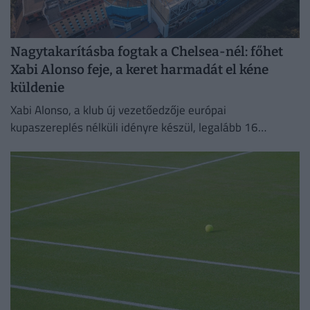
Nagytakarításba fogtak a Chelsea-nél: főhet
Xabi Alonso feje, a keret harmadát el kéne
küldenie
Xabi Alonso, a klub új vezetőedzője európai
kupaszereplés nélküli idényre készül, legalább 16
játékostól szeretne megválni.