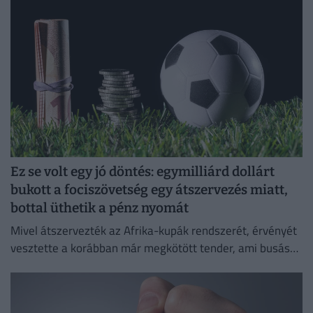
Ez se volt egy jó döntés: egymilliárd dollárt
bukott a fociszövetség egy átszervezés miatt,
bottal üthetik a pénz nyomát
Mivel átszervezték az Afrika-kupák rendszerét, érvényét
vesztette a korábban már megkötött tender, ami busás
hasznot hozhatott volna a konyhára.