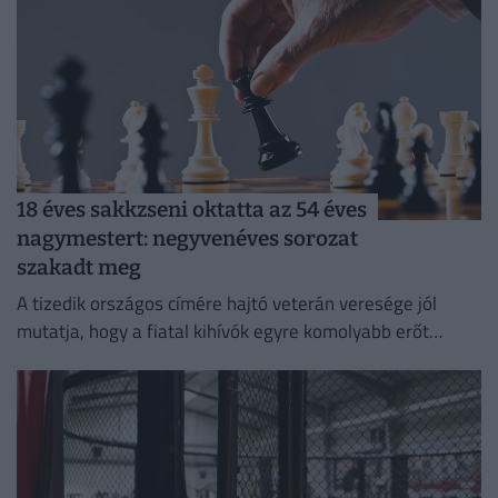
18 éves sakkzseni oktatta az 54 éves
nagymestert: negyvenéves sorozat
szakadt meg
A tizedik országos címére hajtó veterán veresége jól
mutatja, hogy a fiatal kihívók egyre komolyabb erőt
képviselnek.