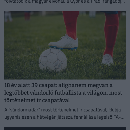
folytatódik a magyar élvonal, a Győr és a Fradi rangadója
most elmarad.
18 év alatt 39 csapat: alighanem megvan a
legtöbbet vándorló futballista a világon, most
történelmet ír csapatával
A "vándormadár" most történelmet ír csapatával, klubja
ugyanis ezen a hétvégén játssza fennállása legelső FA-
kupa-mérkőzését.