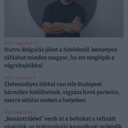
2026. augusztus 10.
Durva drágulás jöhet a hiteleknél: keményen
ráfázhat minden magyar, ha ezt meglépik a
végrehajtókkal
2026. augusztus 9.
Életveszélyes fákkal van tele Budapest:
bármikor kidőlhetnek, vigyázz hová parkolsz,
merre sétálsz ezeken a helyeken
2026. augusztus 9.
„Banántrükkel” verik át a boltokat a rafinált
vásárlók: az önkiszolgáló kasszáknál működik