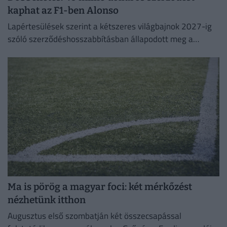
kaphat az F1-ben Alonso
Lapértesülések szerint a kétszeres világbajnok 2027-ig
szóló szerződéshosszabbításban állapodott meg a
silverstone-i csapattal.
Ma is pörög a magyar foci: két mérkőzést
nézhetünk itthon
Augusztus első szombatján két összecsapással