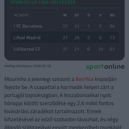
SPANISH LA LIGA HELYEZÉSE
#
CSAPAT
M
GY
D
V
RG
KG
1.
FC Barcelona
37
31
1
5
94
33
2.
Real Madrid
37
26
5
6
73
33
3.
Villarreal CF
37
21
6
10
67
45
Adatlap létrehozva: 2026.05.18.
Mourinho a jelenlegi szezont a
Benfica
kispadján
fejezte be. A csapattal a harmadik helyen zárt a
portugál bajnokságban. A lisszaboniakkal nyolc
hónapja kötött szerződése egy 2,6 millió fontos
kivásárlási záradékot tartalmazott. Ennek
kifizetésével az edző szabadon távozhat, és négy
állandó stábtagjával együtt megkezdheti munkáját