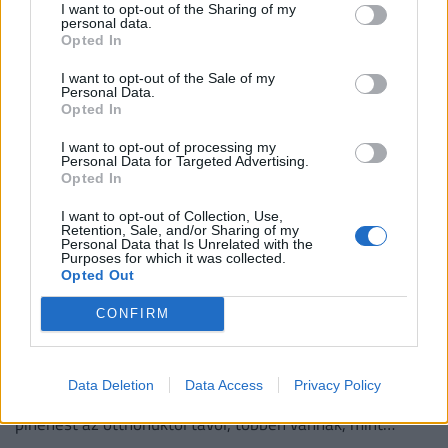
I want to opt-out of the Sharing of my
e a mérethatárok, azt a választ kapta, hogy a szabályok
personal data.
Opted In
változatlanok, de a betartatásuk szigorúbbá vált.
I want to opt-out of the Sale of my
Personal Data.
Opted In
I want to opt-out of processing my
Personal Data for Targeted Advertising.
Opted In
I want to opt-out of Collection, Use,
Retention, Sale, and/or Sharing of my
Personal Data that Is Unrelated with the
Purposes for which it was collected.
Opted Out
Komoly baj is lehet abból, ha az 50 pluszos
CONFIRM
magyarok lemondanak erről a nyáron:
könnyen rámehet az egészségük is
Data Deletion
Data Access
Privacy Policy
Azok, akik nem engedhetnek meg maguknak egy hét
pihenést az otthonuktól távol, többen vannak, mint