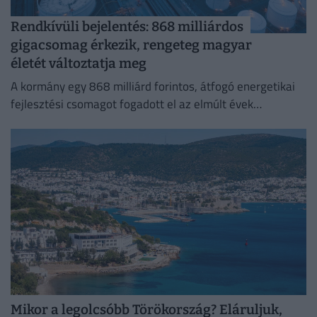
Rendkívüli bejelentés: 868 milliárdos
gigacsomag érkezik, rengeteg magyar
életét változtatja meg
A kormány egy 868 milliárd forintos, átfogó energetikai
fejlesztési csomagot fogadott el az elmúlt évek
elmaradásainak pótlására.
Mikor a legolcsóbb Törökország? Eláruljuk,