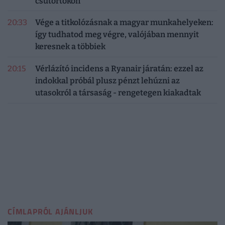
csütörtökön
20:33
Vége a titkolózásnak a magyar munkahelyeken:
így tudhatod meg végre, valójában mennyit
keresnek a többiek
20:15
Vérlázító incidens a Ryanair járatán: ezzel az
indokkal próbál plusz pénzt lehúzni az
utasokról a társaság - rengetegen kiakadtak
CÍMLAPRÓL AJÁNLJUK