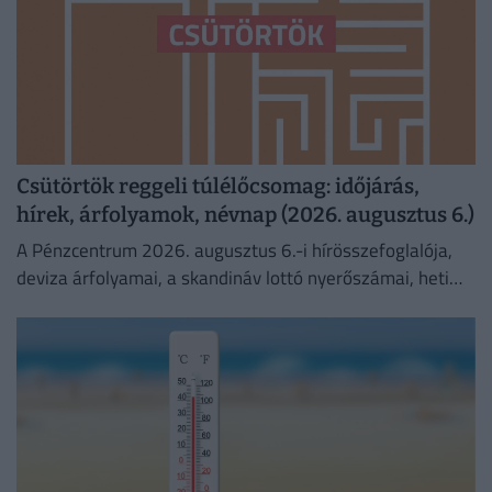
Csütörtök reggeli túlélőcsomag: időjárás,
hírek, árfolyamok, névnap (2026. augusztus 6.)
A Pénzcentrum 2026. augusztus 6.-i hírösszefoglalója,
deviza árfolyamai, a skandináv lottó nyerőszámai, heti
akciók és várható időjárás egy helyen!