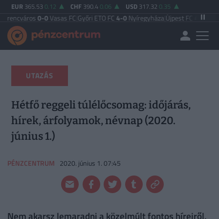
EUR
365.53
0.12
CHF
390.4
0.06
USD
317.32
0.35
ros
0-0
Vasas FC
|
Győri ETO FC
4-0
Nyíregyháza
|
Újpest FC
4-2
Debreceni VS
UTAZÁS
Hétfő reggeli túlélőcsomag: időjárás,
hírek, árfolyamok, névnap (2020.
június 1.)
PÉNZCENTRUM
2020. június 1. 07:45
Nem akarsz lemaradni a közelmúlt fontos híreiről,