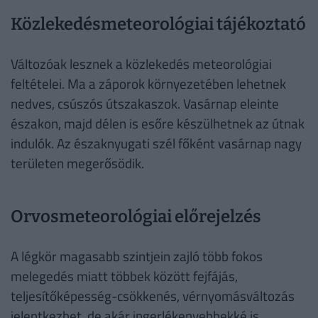
Közlekedésmeteorológiai tájékoztató
Változóak lesznek a közlekedés meteorológiai
feltételei. Ma a záporok környezetében lehetnek
nedves, csúszós útszakaszok. Vasárnap eleinte
északon, majd délen is esőre készülhetnek az útnak
indulók. Az északnyugati szél főként vasárnap nagy
területen megerősödik.
Orvosmeteorológiai előrejelzés
A légkör magasabb szintjein zajló több fokos
melegedés miatt többek között fejfájás,
teljesítőképesség-csökkenés, vérnyomásváltozás
jelentkezhet, de akár ingerlékenyebbekké is