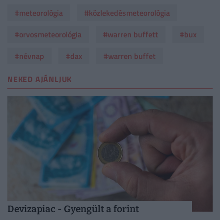
#meteorológia
#közlekedésmeteorológia
#orvosmeteorológia
#warren buffett
#bux
#névnap
#dax
#warren buffet
NEKED AJÁNLJUK
Devizapiac - Gyengült a forint