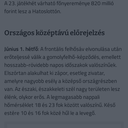
A 23. játékhét várható főnyereménye 820 millió
forint lesz a Hatoslottón.
Országos középtávú előrejelzés
Június 1. hétfő
: A frontális felhősáv elvonulása után
erőteljessé válik a gomolyfelhő-képződés, emellett
hosszabb-rövidebb napos időszakok valószínűek.
Elszórtan alakulhat ki zápor, esetleg zivatar,
amelyre nagyobb esély a középső országrészben
van. Az északi, északkeleti szél nagy területen lesz
élénk, olykor erős. A legmagasabb nappali
hőmérséklet 18 és 23 fok között valószínű. Késő
estére 10 és 16 fok közé hűl le a levegő.