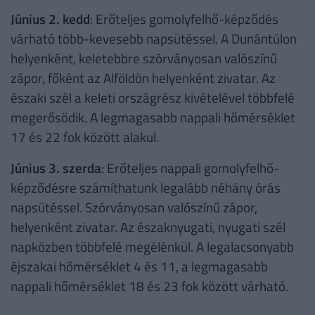
Június 2. kedd
: Erőteljes gomolyfelhő-képződés
várható több-kevesebb napsütéssel. A Dunántúlon
helyenként, keletebbre szórványosan valószínű
zápor, főként az Alföldön helyenként zivatar. Az
északi szél a keleti országrész kivételével többfelé
megerősödik. A legmagasabb nappali hőmérséklet
17 és 22 fok között alakul.
Június 3. szerda
: Erőteljes nappali gomolyfelhő-
képződésre számíthatunk legalább néhány órás
napsütéssel. Szórványosan valószínű zápor,
helyenként zivatar. Az északnyugati, nyugati szél
napközben többfelé megélénkül. A legalacsonyabb
éjszakai hőmérséklet 4 és 11, a legmagasabb
nappali hőmérséklet 18 és 23 fok között várható.