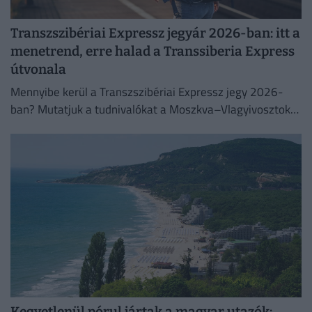
Transzszibériai Expressz jegyár 2026-ban: itt a
menetrend, erre halad a Transsiberia Express
útvonala
Mennyibe kerül a Transzszibériai Expressz jegy 2026-
ban? Mutatjuk a tudnivalókat a Moszkva–Vlagyivosztok
útvonalról, árakról és vásárlási lehetőségekről.
Kegyetlenül pórul jártak a magyar utazók: