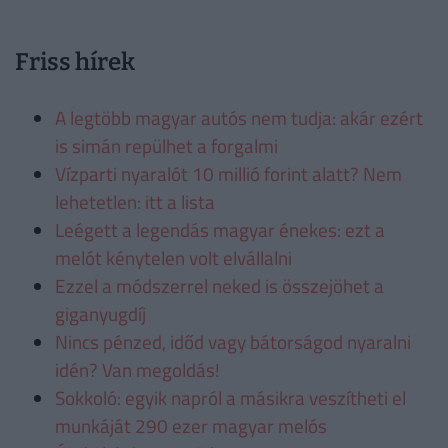
Friss hírek
A legtöbb magyar autós nem tudja: akár ezért
is simán repülhet a forgalmi
Vízparti nyaralót 10 millió forint alatt? Nem
lehetetlen: itt a lista
Leégett a legendás magyar énekes: ezt a
melót kénytelen volt elvállalni
Ezzel a módszerrel neked is összejöhet a
giganyugdíj
Nincs pénzed, időd vagy bátorságod nyaralni
idén? Van megoldás!
Sokkoló: egyik napról a másikra veszítheti el
munkáját 290 ezer magyar melós