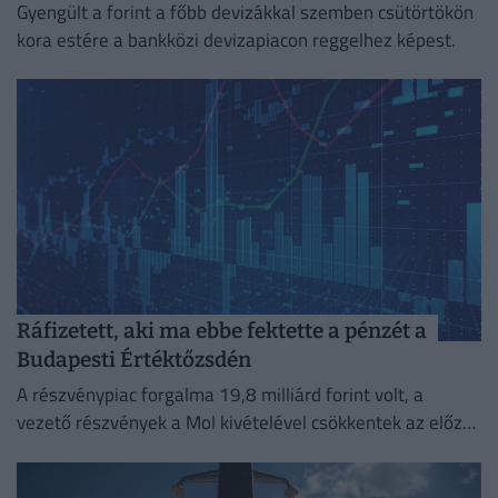
Gyengült a forint a főbb devizákkal szemben csütörtökön
kora estére a bankközi devizapiacon reggelhez képest.
Ráfizetett, aki ma ebbe fektette a pénzét a
Budapesti Értéktőzsdén
A részvénypiac forgalma 19,8 milliárd forint volt, a
vezető részvények a Mol kivételével csökkentek az előző
napi záráshoz képest.