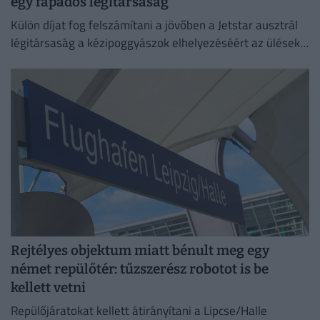
egy fapados légitársaság
Külön díjat fog felszámítani a jövőben a Jetstar ausztrál
légitársaság a kézipoggyászok elhelyezéséért az ülések
feletti tárolókban.
Rejtélyes objektum miatt bénult meg egy
német repülőtér: tűzszerész robotot is be
kellett vetni
Repülőjáratokat kellett átirányítani a Lipcse/Halle