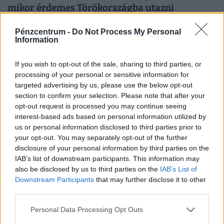
mikor érdemes Törökországba utazni
Olcsó törökországi utazást szeretnél? Mutatjuk, melyik
Pénzcentrum -
Do Not Process My Personal
hónapok kedveznek a pénztárcának, és mikor biztosabb a
Information
strandszezon.
If you wish to opt-out of the sale, sharing to third parties, or
processing of your personal or sensitive information for
targeted advertising by us, please use the below opt-out
section to confirm your selection. Please note that after your
opt-out request is processed you may continue seeing
interest-based ads based on personal information utilized by
us or personal information disclosed to third parties prior to
your opt-out. You may separately opt-out of the further
disclosure of your personal information by third parties on the
IAB’s list of downstream participants. This information may
also be disclosed by us to third parties on the
IAB’s List of
Downstream Participants
that may further disclose it to other
Vérlázító incidens a Ryanair járatán: ezzel az
third parties.
indokkal próbál plusz pénzt lehúzni az
utasokról a társaság - rengetegen kiakadtak
Personal Data Processing Opt Outs
Amikor az egyik dolgozótól megkérdezte, hogy változtak-