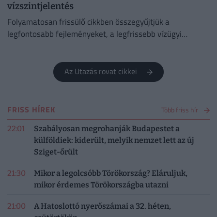
vízszintjelentés
Folyamatosan frissülő cikkben összegyűjtjük a
legfontosabb fejleményeket, a legfrissebb vízügyi
adatokat és az előrejelzéseket.
Az Utazás rovat cikkei
FRISS HÍREK
Több friss hír
22:01
Szabályosan megrohanják Budapestet a
külföldiek: kiderült, melyik nemzet lett az új
Sziget-őrült
21:30
Mikor a legolcsóbb Törökország? Eláruljuk,
mikor érdemes Törökországba utazni
21:00
A Hatoslottó nyerőszámai a 32. héten,