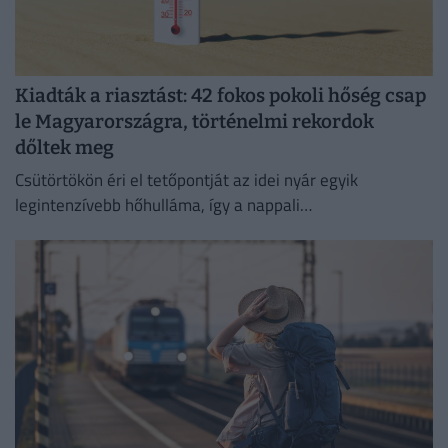
Kiadták a riasztást: 42 fokos pokoli hőség csap
le Magyarországra, történelmi rekordok
dőltek meg
Csütörtökön éri el tetőpontját az idei nyár egyik
legintenzívebb hőhulláma, így a nappali
csúcshőmérséklet akár a 42 Celsius-fokot is elérheti.