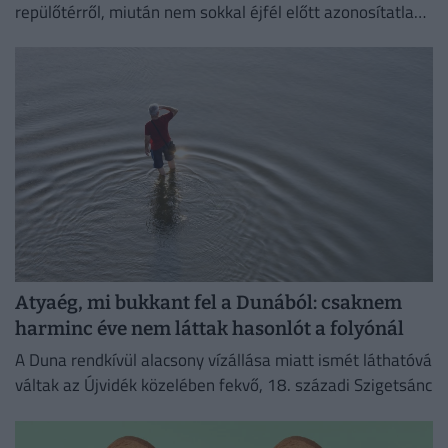
repülőtérről, miután nem sokkal éjfél előtt azonosítatlan
repülő objektumot észleltek a légterében.
Atyaég, mi bukkant fel a Dunából: csaknem
harminc éve nem láttak hasonlót a folyónál
A Duna rendkívül alacsony vízállása miatt ismét láthatóvá
váltak az Újvidék közelében fekvő, 18. századi Szigetsánc