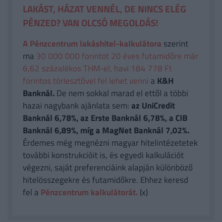
LAKÁST, HÁZAT VENNÉL, DE NINCS ELÉG
PÉNZED? VAN OLCSÓ MEGOLDÁS!
A Pénzcentrum lakáshitel-kalkulátora
szerint
ma
30 000 000 forintot 20 éves futamidőre már
6,62 százalékos THM-el, havi 184 778 Ft
forintos törlesztővel fel lehet venni
a
K&H
Banknál.
De nem sokkal marad el ettől a többi
hazai nagybank ajánlata sem:
az UniCredit
Banknál 6,78%, az Erste Banknál 6,78%, a CIB
Banknál 6,89%, míg a MagNet Banknál 7,02%.
Érdemes még megnézni magyar hitelintézetetek
további konstrukcióit is, és egyedi kalkulációt
végezni, saját preferenciáink alapján különböző
hitelösszegekre és futamidőkre. Ehhez keresd
fel a
Pénzcentrum kalkulátorát.
(x)