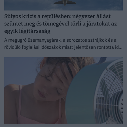
Súlyos krízis a repülésben: négyezer állást
szüntet meg és tömegével törli a járatokat az
egyik légitársaság
A megugró üzemanyagárak, a sorozatos sztrájkok és a
rövidülő foglalási időszakok miatt jelentősen rontotta idei
profitkilátásait a Lufthansa.