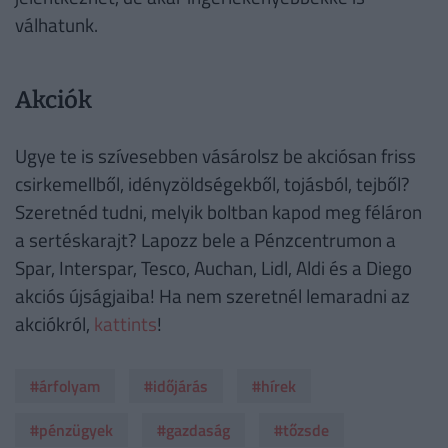
válhatunk.
Akciók
Ugye te is szívesebben vásárolsz be akciósan friss
csirkemellből, idényzöldségekből, tojásból, tejből?
Szeretnéd tudni, melyik boltban kapod meg féláron
a sertéskarajt? Lapozz bele a Pénzcentrumon a
Spar, Interspar, Tesco, Auchan, Lidl, Aldi és a Diego
akciós újságjaiba! Ha nem szeretnél lemaradni az
akciókról,
kattints
!
#árfolyam
#időjárás
#hírek
#pénzügyek
#gazdaság
#tőzsde