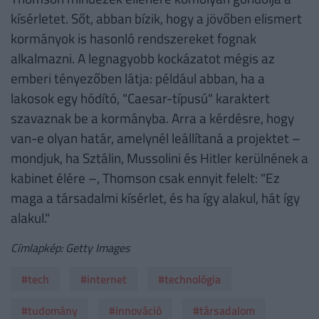
kísérletet. Sőt, abban bízik, hogy a jövőben elismert
kormányok is hasonló rendszereket fognak
alkalmazni. A legnagyobb kockázatot mégis az
emberi tényezőben látja: például abban, ha a
lakosok egy hódító, "Caesar-típusú" karaktert
szavaznak be a kormányba. Arra a kérdésre, hogy
van-e olyan határ, amelynél leállítaná a projektet –
mondjuk, ha Sztálin, Mussolini és Hitler kerülnének a
kabinet élére –, Thomson csak ennyit felelt: "Ez
maga a társadalmi kísérlet, és ha így alakul, hát így
alakul."
Címlapkép: Getty Images
#tech
#internet
#technológia
#tudomány
#innováció
#társadalom