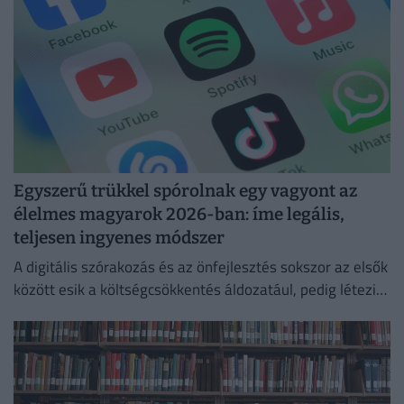
Egyszerű trükkel spórolnak egy vagyont az
élelmes magyarok 2026-ban: íme legális,
teljesen ingyenes módszer
A digitális szórakozás és az önfejlesztés sokszor az elsők
között esik a költségcsökkentés áldozatául, pedig létezik
egy teljesen legális és ingyenes kiskapu.