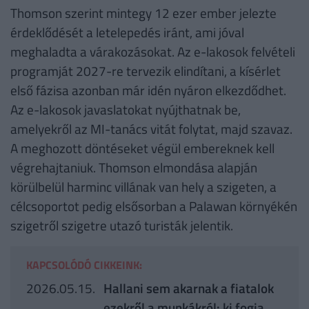
Thomson szerint mintegy 12 ezer ember jelezte
érdeklődését a letelepedés iránt, ami jóval
meghaladta a várakozásokat. Az e-lakosok felvételi
programját 2027-re tervezik elindítani, a kísérlet
első fázisa azonban már idén nyáron elkezdődhet.
Az e-lakosok javaslatokat nyújthatnak be,
amelyekről az MI-tanács vitát folytat, majd szavaz.
A meghozott döntéseket végül embereknek kell
végrehajtaniuk. Thomson elmondása alapján
körülbelül harminc villának van hely a szigeten, a
célcsoportot pedig elsősorban a Palawan környékén
szigetről szigetre utazó turisták jelentik.
KAPCSOLÓDÓ CIKKEINK:
2026.05.15.
Hallani sem akarnak a fiatalok
ezekről a munkákról: ki fogja