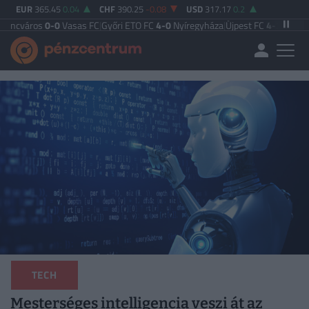
EUR
365.45
0.04
CHF
390.25
-0.08
USD
317.17
0.2
0-0
Vasas FC
|
Győri ETO FC
4-0
Nyíregyháza
|
Újpest FC
4-2
Debreceni VSC
|
Bu
TECH
Mesterséges intelligencia veszi át az