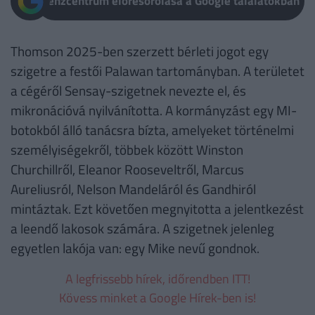
Pénzcentrum előresorolása a Google találatokban
Thomson 2025-ben szerzett bérleti jogot egy
szigetre a festői Palawan tartományban. A területet
a cégéről Sensay-szigetnek nevezte el, és
mikronációvá nyilvánította. A kormányzást egy MI-
botokból álló tanácsra bízta, amelyeket történelmi
személyiségekről, többek között Winston
Churchillről, Eleanor Rooseveltről, Marcus
Aureliusról, Nelson Mandeláról és Gandhiról
mintáztak. Ezt követően megnyitotta a jelentkezést
a leendő lakosok számára. A szigetnek jelenleg
egyetlen lakója van: egy Mike nevű gondnok.
A legfrissebb hírek, időrendben ITT!
Kövess minket a Google Hírek-ben is!