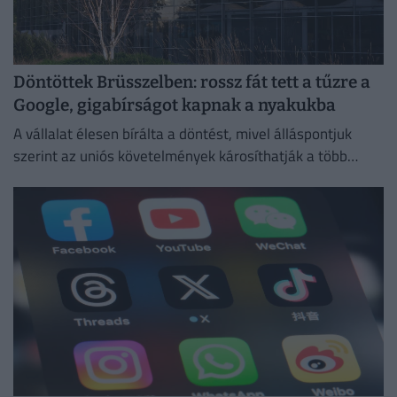
Döntöttek Brüsszelben: rossz fát tett a tűzre a
Google, gigabírságot kapnak a nyakukba
A vállalat élesen bírálta a döntést, mivel álláspontjuk
szerint az uniós követelmények károsíthatják a több
millió európai felhasználó által igénybe vett
szolgáltatásokat.