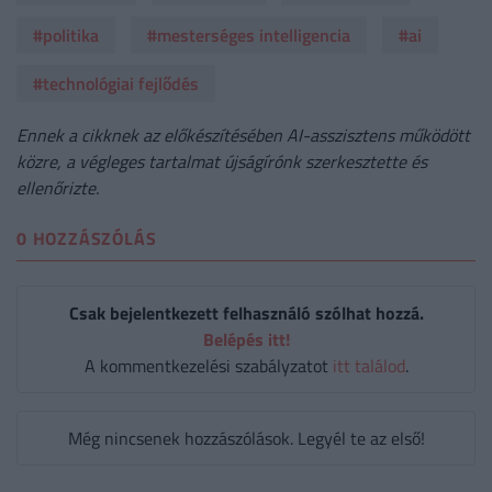
#politika
#mesterséges intelligencia
#ai
#technológiai fejlődés
Ennek a cikknek az előkészítésében AI-asszisztens működött
közre, a végleges tartalmat újságírónk szerkesztette és
ellenőrizte.
0 HOZZÁSZÓLÁS
Csak bejelentkezett felhasználó szólhat hozzá.
Belépés itt!
A kommentkezelési szabályzatot
itt találod
.
Még nincsenek hozzászólások. Legyél te az első!