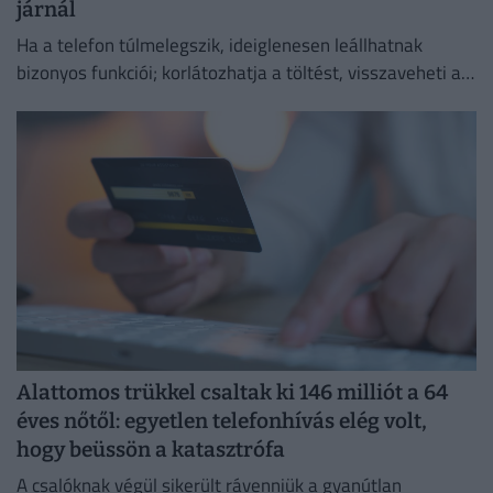
járnál
Ha a telefon túlmelegszik, ideiglenesen leállhatnak
bizonyos funkciói; korlátozhatja a töltést, visszaveheti a
kijelző fényerejét vagy lassíthatja a működését.
Alattomos trükkel csaltak ki 146 milliót a 64
éves nőtől: egyetlen telefonhívás elég volt,
hogy beüssön a katasztrófa
A csalóknak végül sikerült rávenniük a gyanútlan