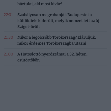
háztulaj, aki most kivár?
22:01
Szabályosan megrohanják Budapestet a
külföldiek: kiderült, melyik nemzet lett az új
Sziget-őrült
21:30
Mikor a legolcsóbb Törökország? Eláruljuk,
mikor érdemes Törökországba utazni
21:00
A Hatoslottó nyerőszámai a 32. héten,
csütörtökön