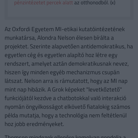
pénzintézetet percek alatt
az otthonodból. (x)
Az Oxfordi Egyetem MI-etikai kutatóintézetének
munkatársa, Alondra Nelson élesen bírálta a
projektet. Szerinte alapvetően antidemokratikus, ha
egyetlen cég és egyetlen alapító hoz létre egy
rendszert, amelyet aztán demokratikusnak nevez,
hiszen így minden egyéb mechanizmus csupán
látszat. Nelson arra is rámutatott, hogy az MI nap
mint nap hibázik. A Grok képeket "levetkőztető"
funkciójától kezdve a chatbotokkal való interakció
nyomán öngyilkosságot elkövető fiatalokig számos
példa mutatja, hogy a technológia nem feltétlenül
hoz jobb eredményeket.
Thomson mindezek ellenére komolyan gondolja a