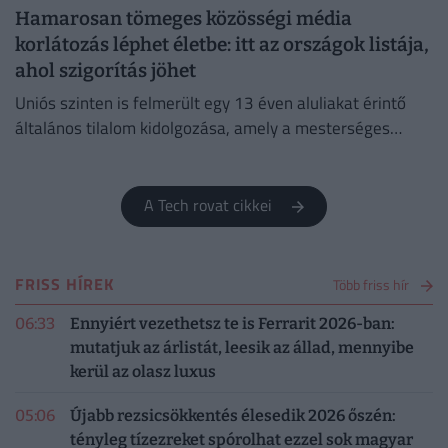
Hamarosan tömeges közösségi média
korlátozás léphet életbe: itt az országok listája,
ahol szigorítás jöhet
Uniós szinten is felmerült egy 13 éven aluliakat érintő
általános tilalom kidolgozása, amely a mesterséges
intelligencián alapuló csevegőrobotokra és a
videojátékokra is kiterjedne.
A Tech rovat cikkei
FRISS HÍREK
Több friss hír
06:33
Ennyiért vezethetsz te is Ferrarit 2026-ban:
mutatjuk az árlistát, leesik az állad, mennyibe
kerül az olasz luxus
05:06
Újabb rezsicsökkentés élesedik 2026 őszén:
tényleg tízezreket spórolhat ezzel sok magyar