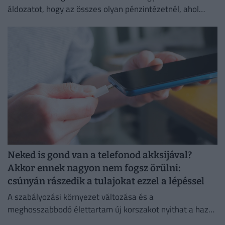
áldozatot, hogy az összes olyan pénzintézetnél, ahol
lakossági bankszámlát vezet, utalásokat indítson az
utasításaik szerint.
Neked is gond van a telefonod akksijával?
Akkor ennek nagyon nem fogsz örülni:
csúnyán rászedik a tulajokat ezzel a lépéssel
A szabályozási környezet változása és a
meghosszabbodó élettartam új korszakot nyithat a hazai
másodlagos piacon.