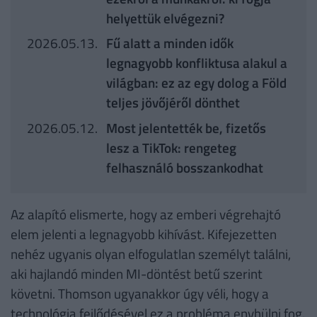
helyettük elvégezni?
2026.05.13.
Fű alatt a minden idők
legnagyobb konfliktusa alakul a
világban: ez az egy dolog a Föld
teljes jövőjéről dönthet
2026.05.12.
Most jelentették be, fizetős
lesz a TikTok: rengeteg
felhasználó bosszankodhat
Az alapító elismerte, hogy az emberi végrehajtó
elem jelenti a legnagyobb kihívást. Kifejezetten
nehéz ugyanis olyan elfogulatlan személyt találni,
aki hajlandó minden MI-döntést betű szerint
követni. Thomson ugyanakkor úgy véli, hogy a
technológia fejlődésével ez a probléma enyhülni fog.