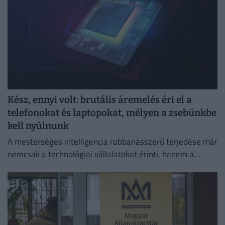
Kész, ennyi volt: brutális áremelés éri el a
telefonokat és laptopokat, mélyen a zsebünkbe
kell nyúlnunk
A mesterséges intelligencia robbanásszerű terjedése már
nemcsak a technológiai vállalatokat érinti, hanem a
hétköznapi fogyasztók pénztárcáját is.