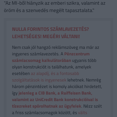
"Az MI-ből hiányzik az emberi szikra, valamint az
öröm és a szenvedés megélt tapasztalata."
NULLA FORINTOS SZÁMLAVEZETÉS?
LEHETSÉGES! MEGÉRI VÁLTANI!
Nem csak jól hangzó reklámszöveg ma már az
ingyenes számlavezetés. A
Pénzcentrum
számlacsomag kalkulátorában
ugyanis több
olyan konstrukciót is találhatunk, amelyek
esetében
az alapdíj, és a fontosabb
szolgáltatások is ingyenesek
lehetnek. Nemrég
három pénzintézet is komoly akciókat hirdetett,
így
jelenleg a CIB Bank, a Raiffeisen Bank,
valamint az UniCredit Bank konstrukcióival is
tízezreket spórolhatnak az ügyfelek
. Nézz szét
a friss számlacsomagok között, és
válts