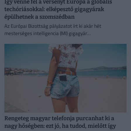
Így venné fel a versenyt Európa a globális
techóriásokkal: elképesztő gigagyárak
épülhetnek a szomszédban
Az Európai Bizottság pályázatot írt ki akár hét
mesterséges intelligencia (MI) gigagyár
közfinanszírozására, amellyel egy szuverén európai
infrastruktúrát kívánnak létrehozni
Rengeteg magyar telefonja purcanhat ki a
nagy hőségben: ezt jó, ha tudod, mielőtt így