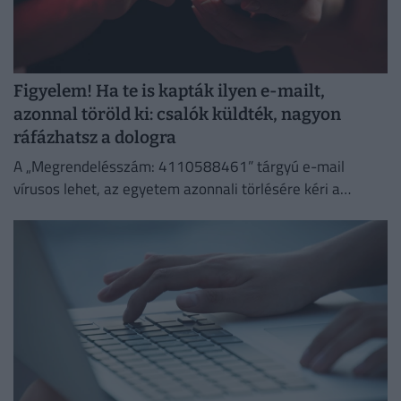
Figyelem! Ha te is kapták ilyen e-mailt,
azonnal töröld ki: csalók küldték, nagyon
ráfázhatsz a dologra
A „Megrendelésszám: 4110588461” tárgyú e-mail
vírusos lehet, az egyetem azonnali törlésére kéri a
címzetteket.