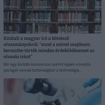
Kitálalt a magyar író a kötelező
olvasmányokról: "ezzel a művel majdnem
keresztbe törték minden érdeklődésemet az
olvasás iránt"
Bár egy korábbi konszenzus szerint éppen a kreatív
iparágak vannak biztonságban a technológia
térnyerésétől, ez az állítás több fronton is, például a
könyvpiacon megdőlni látszik.