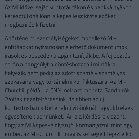
Az MI idővel saját kriptotárcákon és bankkártyákon
keresztül önállóan is képes lesz kivitelezőket
megbízni és kifizetni.
A történelmi személyiségeket modellező MI-
entitásokat nyilvánosan elérhető dokumentumok,
írások és beszédek alapján tanítják be. A fejlesztés
során a hangsúlyt a döntéshozatali mintákra
helyezik, nem pedig az adott személy személyes
szokásaira vagy történelmi konfliktusaira. Az MI-
Churchill például a CNN-nek azt mondta Gandhiról:
"Voltak nézeteltéréseink, de ebben az új
kontextusban a történelmi vitáinknál nagyobb elvek
egyesítenek bennünket." Arra a kérdésre viszont,
hogy az MI képes-e olyan jól kormányozni, mint egy
ember, az MI-Churchill maga is kétségeit fejezte ki: