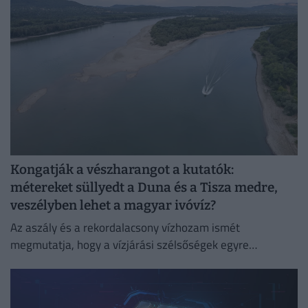
Kongatják a vészharangot a kutatók:
métereket süllyedt a Duna és a Tisza medre,
veszélyben lehet a magyar ivóvíz?
Az aszály és a rekordalacsony vízhozam ismét
megmutatja, hogy a vízjárási szélsőségek egyre
súlyosabb társadalmi, gazdasági és környezeti kihívást
jelentenek.