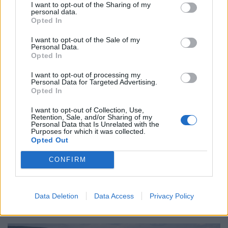
lebukott, amikor a kiszemelt áldozat felismerte a jól
I want to opt-out of the Sharing of my
personal data.
ismert átverési taktikát, és szembesítette vele az
Opted In
elkövetőt.
I want to opt-out of the Sale of my
Personal Data.
Opted In
I want to opt-out of processing my
Personal Data for Targeted Advertising.
Opted In
I want to opt-out of Collection, Use,
Retention, Sale, and/or Sharing of my
Personal Data that Is Unrelated with the
Purposes for which it was collected.
Opted Out
Súlyos krízis a magyar állami szervnél:
CONFIRM
elképesztő méretű hackertámadás tarolta le a
rendszert
Súlyos kibertámadás bénította meg a Magyar
Data Deletion
Data Access
Privacy Policy
Államkincstár alá tartozó Mezőgazdasági és
Vidékfejlesztési Hivatal (MVH) informatikai rendszerét.