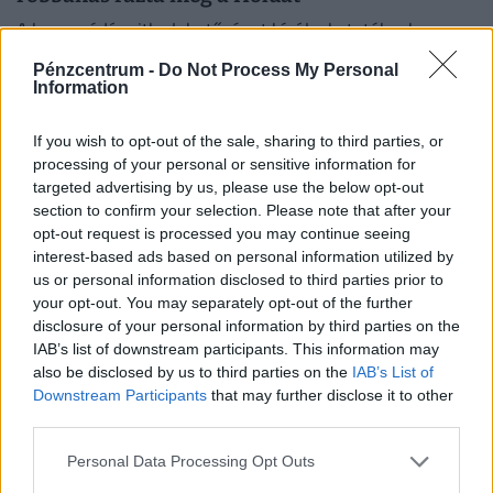
A becsapódás ritka lehetőséget kínál a kutatóknak arra,
hogy megfigyeljék egy ismert mesterséges objektum
Pénzcentrum -
Do Not Process My Personal
holdi ütközésének következményeit.
Information
If you wish to opt-out of the sale, sharing to third parties, or
processing of your personal or sensitive information for
targeted advertising by us, please use the below opt-out
section to confirm your selection. Please note that after your
opt-out request is processed you may continue seeing
interest-based ads based on personal information utilized by
us or personal information disclosed to third parties prior to
your opt-out. You may separately opt-out of the further
disclosure of your personal information by third parties on the
IAB’s list of downstream participants. This information may
also be disclosed by us to third parties on the
IAB’s List of
Újabb aljas telefonos csaló bukott le:
Downstream Participants
that may further disclose it to other
nyomozónak adta ki magát, most így próbálják
third parties.
a pénzedet lehúzni
Personal Data Processing Opt Outs
A megfélemlítéssel és körözéssel fenyegetőző hívó végül