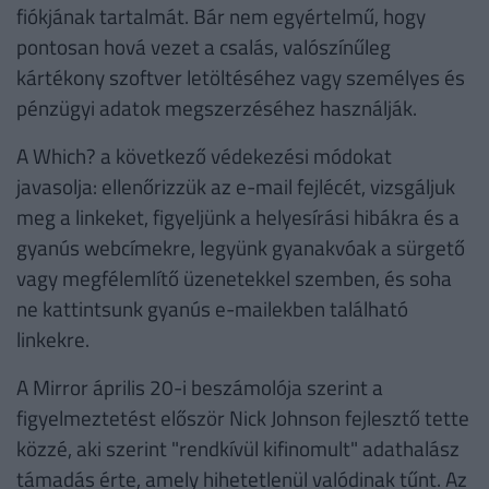
fiókjának tartalmát. Bár nem egyértelmű, hogy
pontosan hová vezet a csalás, valószínűleg
kártékony szoftver letöltéséhez vagy személyes és
pénzügyi adatok megszerzéséhez használják.
A Which? a következő védekezési módokat
javasolja: ellenőrizzük az e-mail fejlécét, vizsgáljuk
meg a linkeket, figyeljünk a helyesírási hibákra és a
gyanús webcímekre, legyünk gyanakvóak a sürgető
vagy megfélemlítő üzenetekkel szemben, és soha
ne kattintsunk gyanús e-mailekben található
linkekre.
A Mirror április 20-i beszámolója szerint a
figyelmeztetést először Nick Johnson fejlesztő tette
közzé, aki szerint "rendkívül kifinomult" adathalász
támadás érte, amely hihetetlenül valódinak tűnt. Az