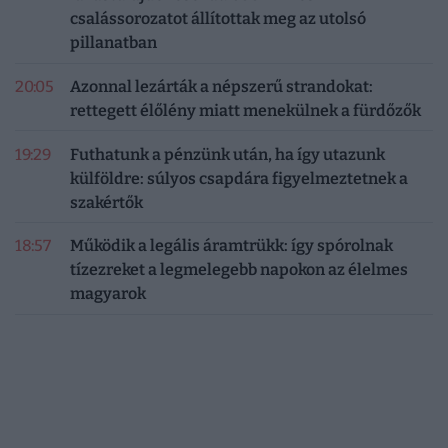
csalássorozatot állítottak meg az utolsó
pillanatban
20:05
Azonnal lezárták a népszerű strandokat:
rettegett élőlény miatt menekülnek a fürdőzők
19:29
Futhatunk a pénzünk után, ha így utazunk
külföldre: súlyos csapdára figyelmeztetnek a
szakértők
18:57
Működik a legális áramtrükk: így spórolnak
tízezreket a legmelegebb napokon az élelmes
magyarok