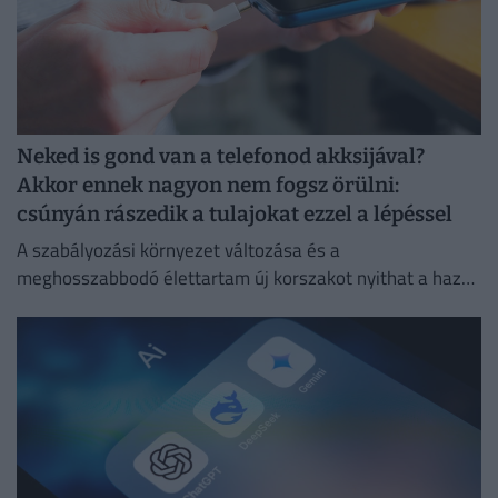
Neked is gond van a telefonod akksijával?
Akkor ennek nagyon nem fogsz örülni:
csúnyán rászedik a tulajokat ezzel a lépéssel
A szabályozási környezet változása és a
meghosszabbodó élettartam új korszakot nyithat a hazai
másodlagos piacon.