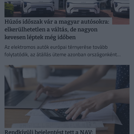
Húzós időszak vár a magyar autósokra:
elkerülhetetlen a váltás, de nagyon
kevesen léptek még időben
Az elektromos autók európai térnyerése tovább
folytatódik, az átállás üteme azonban országonként
jelentősen eltér.
Rendkívüli bejelentést tett a NAV: