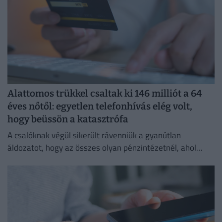
Alattomos trükkel csaltak ki 146 milliót a 64
éves nőtől: egyetlen telefonhívás elég volt,
hogy beüssön a katasztrófa
A csalóknak végül sikerült rávenniük a gyanútlan
áldozatot, hogy az összes olyan pénzintézetnél, ahol
lakossági bankszámlát vezet, utalásokat indítson az
utasításaik szerint.