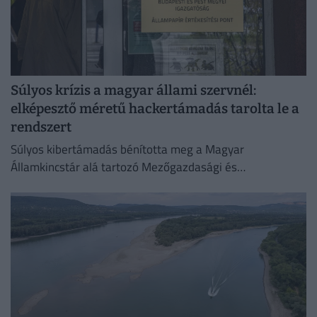
Súlyos krízis a magyar állami szervnél:
elképesztő méretű hackertámadás tarolta le a
rendszert
Súlyos kibertámadás bénította meg a Magyar
Államkincstár alá tartozó Mezőgazdasági és
Vidékfejlesztési Hivatal (MVH) informatikai rendszerét.