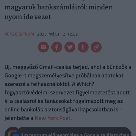
magyarok bankszámláiról: minden
nyom ide vezet
PÉNZCENTRUM
2025. május 12. 12:02
Új, meggyőző Gmail-csalás terjed, ahol a bűnözők a
Google-t megszemélyesítve próbálnak adatokat
szerezni a felhasználóktól. A Which?
fogyasztóvédelmi szervezet figyelmeztetést adott
ki a csalásról és tanácsokat fogalmazott meg az
online bankolás biztonságával kapcsolatban is -
jelentette a
New York Post
.
Pénzcentrum előresorolása a Google találatokban