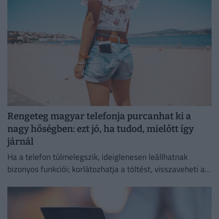
Rengeteg magyar telefonja purcanhat ki a
nagy hőségben: ezt jó, ha tudod, mielőtt így
járnál
Ha a telefon túlmelegszik, ideiglenesen leállhatnak
bizonyos funkciói; korlátozhatja a töltést, visszaveheti a
kijelző fényerejét vagy lassíthatja a működését.