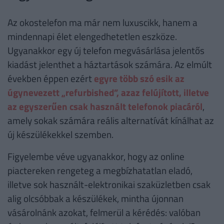
Az okostelefon ma már nem luxuscikk, hanem a
mindennapi élet elengedhetetlen eszköze.
Ugyanakkor egy új telefon megvásárlása jelentős
kiadást jelenthet a háztartások számára. Az elmúlt
években éppen ezért
egyre több szó esik az
úgynevezett „refurbished”, azaz felújított, illetve
az egyszerűen csak használt telefonok piacáról
,
amely sokak számára reális alternatívát kínálhat az
új készülékekkel szemben.
Figyelembe véve ugyanakkor, hogy az online
piactereken rengeteg a megbízhatatlan eladó,
illetve sok használt-elektronikai szaküzletben csak
alig olcsóbbak a készülékek, mintha újonnan
vásárolnánk azokat, felmerül a kérédés: valóban