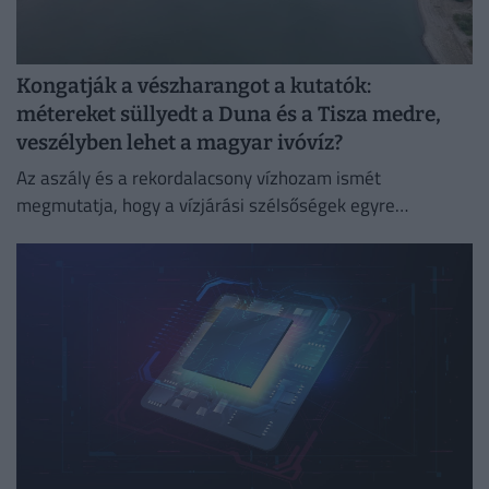
Kongatják a vészharangot a kutatók:
métereket süllyedt a Duna és a Tisza medre,
veszélyben lehet a magyar ivóvíz?
Az aszály és a rekordalacsony vízhozam ismét
megmutatja, hogy a vízjárási szélsőségek egyre
súlyosabb társadalmi, gazdasági és környezeti kihívást
jelentenek.