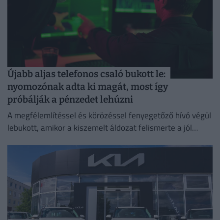
Újabb aljas telefonos csaló bukott le:
nyomozónak adta ki magát, most így
próbálják a pénzedet lehúzni
A megfélemlítéssel és körözéssel fenyegetőző hívó végül
lebukott, amikor a kiszemelt áldozat felismerte a jól
ismert átverési taktikát, és szembesítette vele az
elkövetőt.