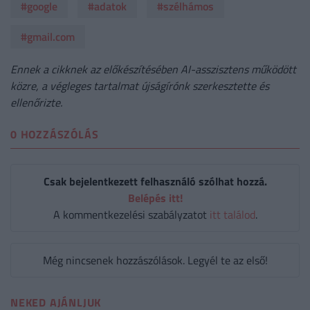
#google
#adatok
#szélhámos
#gmail.com
Ennek a cikknek az előkészítésében AI-asszisztens működött
közre, a végleges tartalmat újságírónk szerkesztette és
ellenőrizte.
0 HOZZÁSZÓLÁS
Csak bejelentkezett felhasználó szólhat hozzá.
Belépés itt!
A kommentkezelési szabályzatot
itt találod
.
Még nincsenek hozzászólások. Legyél te az első!
NEKED AJÁNLJUK