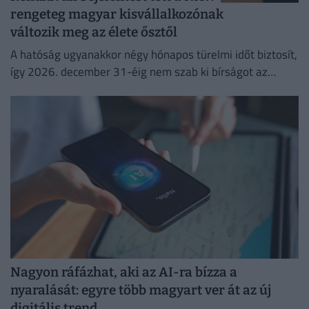
rengeteg magyar kisvállalkozónak
változik meg az élete ősztől
A hatóság ugyanakkor négy hónapos türelmi időt biztosít,
így 2026. december 31-éig nem szab ki bírságot az
esetleges hibák miatt.
Nagyon ráfázhat, aki az AI-ra bízza a
nyaralását: egyre több magyart ver át az új
digitális trend