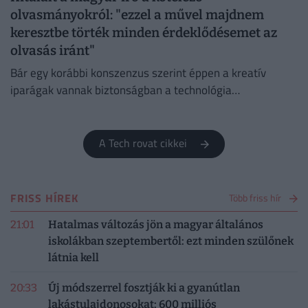
olvasmányokról: "ezzel a művel majdnem
keresztbe törték minden érdeklődésemet az
olvasás iránt"
Bár egy korábbi konszenzus szerint éppen a kreatív
iparágak vannak biztonságban a technológia
térnyerésétől, ez az állítás több fronton is, például a
könyvpiacon megdőlni látszik.
A Tech rovat cikkei
FRISS HÍREK
Több friss hír
21:01
Hatalmas változás jön a magyar általános
iskolákban szeptembertől: ezt minden szülőnek
látnia kell
20:33
Új módszerrel fosztják ki a gyanútlan
lakástulajdonosokat: 600 milliós