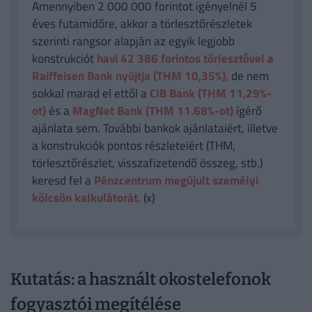
Amennyiben 2 000 000 forintot igényelnél 5
éves futamidőre, akkor a törlesztőrészletek
szerinti rangsor alapján az egyik legjobb
konstrukciót
havi 42 386
forintos törlesztővel a
Raiffeisen Bank nyújtja (THM 10,35%),
de nem
sokkal marad el ettől a
CIB Bank (THM 11,29%-
ot)
és a
MagNet Bank (THM 11.68%-ot)
ígérő
ajánlata sem. További bankok ajánlataiért, illetve
a konstrukciók pontos részleteiért (THM,
törlesztőrészlet, visszafizetendő összeg, stb.)
keresd fel a
Pénzcentrum megújult személyi
kölcsön kalkulátorát.
(x)
Kutatás: a használt okostelefonok
fogyasztói megítélése