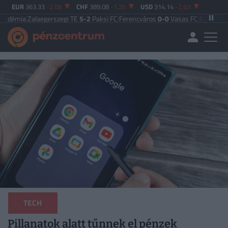
EUR
363.33
-2.08
CHF
389.08
-1.26
USD
314.14
-2.83
alaegerszegi TE
5-2
Paksi FC
|
Ferencváros
0-0
Vasas FC
|
Győri ETO FC
4-0
Ny
TECH
Pillanatok alatt tűnnek el pénzek