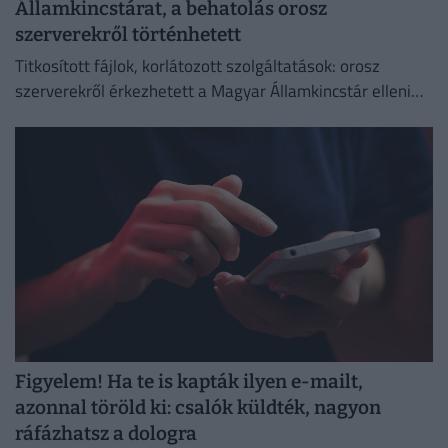
Államkincstárat, a behatolás orosz
szerverekről történhetett
Titkosított fájlok, korlátozott szolgáltatások: orosz
szerverekről érkezhetett a Magyar Államkincstár elleni
támadás.
Figyelem! Ha te is kapták ilyen e-mailt,
azonnal töröld ki: csalók küldték, nagyon
ráfázhatsz a dologra