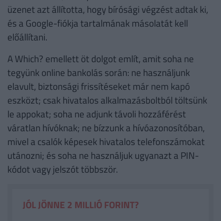
üzenet azt állította, hogy bírósági végzést adtak ki,
és a Google-fiókja tartalmának másolatát kell
előállítani.
A Which? emellett öt dolgot említ, amit soha ne
tegyünk online bankolás során: ne használjunk
elavult, biztonsági frissítéseket már nem kapó
eszközt; csak hivatalos alkalmazásboltból töltsünk
le appokat; soha ne adjunk távoli hozzáférést
váratlan hívóknak; ne bízzunk a hívóazonosítóban,
mivel a csalók képesek hivatalos telefonszámokat
utánozni; és soha ne használjuk ugyanazt a PIN-
kódot vagy jelszót többször.
JÓL JÖNNE 2 MILLIÓ FORINT?