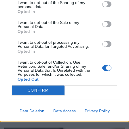
valamint öt éven át érvényes, a fiatalkorúak védelmét
I want to opt-out of the Sharing of my
personal data.
szolgáló intézkedések bevezetésére kötelezte a Metát,
Opted In
I want to opt-out of the Sale of my
Personal Data.
Opted In
I want to opt-out of processing my
Personal Data for Targeted Advertising.
Opted In
I want to opt-out of Collection, Use,
Retention, Sale, and/or Sharing of my
Personal Data that Is Unrelated with the
Purposes for which it was collected.
Opted Out
Nálunk a legdrágább az iPhone egész
CONFIRM
Európában: ennyivel kérnek többet a
készülékért Magyarországon
Bár minden országban ugyanazokat a telefonokat
Data Deletion
Data Access
Privacy Policy
értékesíti az Apple, az árak jelentősen eltérhetnek attól
függően, hol vásároljuk meg az új mobilunkat.