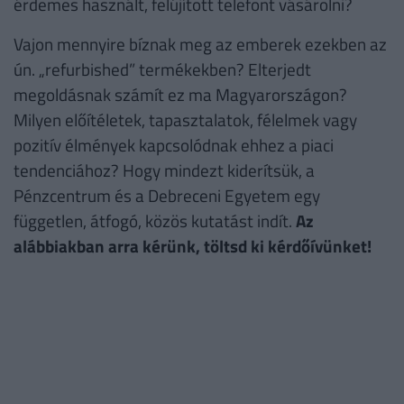
érdemes használt, felújított telefont vásárolni?
Vajon mennyire bíznak meg az emberek ezekben az
ún. „refurbished” termékekben? Elterjedt
megoldásnak számít ez ma Magyarországon?
Milyen előítéletek, tapasztalatok, félelmek vagy
pozitív élmények kapcsolódnak ehhez a piaci
tendenciához? Hogy mindezt kiderítsük, a
Pénzcentrum és a Debreceni Egyetem egy
független, átfogó, közös kutatást indít.
Az
alábbiakban arra kérünk, töltsd ki kérdőívünket!