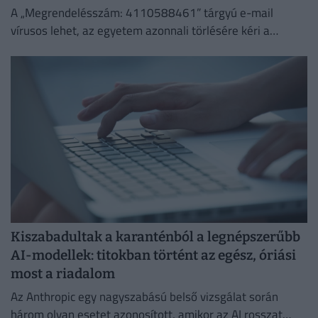
A „Megrendelésszám: 4110588461” tárgyú e-mail
vírusos lehet, az egyetem azonnali törlésére kéri a
címzetteket.
Kiszabadultak a karanténból a legnépszerűbb
AI-modellek: titokban történt az egész, óriási
most a riadalom
Az Anthropic egy nagyszabású belső vizsgálat során
három olyan esetet azonosított, amikor az AI rosszat