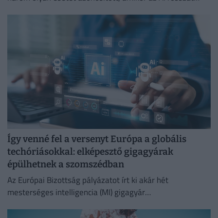
csinált.
Így venné fel a versenyt Európa a globális
techóriásokkal: elképesztő gigagyárak
épülhetnek a szomszédban
Az Európai Bizottság pályázatot írt ki akár hét
mesterséges intelligencia (MI) gigagyár
közfinanszírozására, amellyel egy szuverén európai
infrastruktúrát kívánnak létrehozni