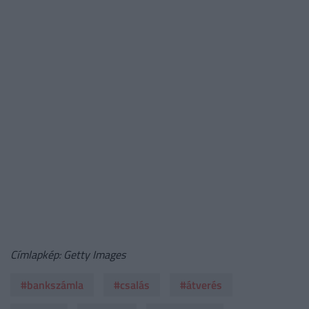
Címlapkép: Getty Images
#bankszámla
#csalás
#átverés