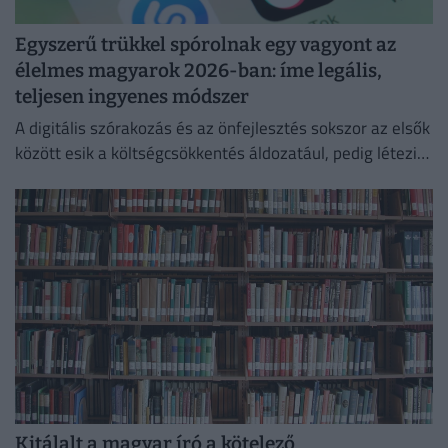
Egyszerű trükkel spórolnak egy vagyont az
élelmes magyarok 2026-ban: íme legális,
teljesen ingyenes módszer
A digitális szórakozás és az önfejlesztés sokszor az elsők
között esik a költségcsökkentés áldozatául, pedig létezik
egy teljesen legális és ingyenes kiskapu.
Kitálalt a magyar író a kötelező