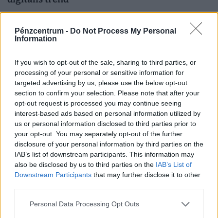
A fiatalabb utazók körében rohamosan terjed a
mesterséges intelligencián alapuló utazástervezés.
Pénzcentrum -
Do Not Process My Personal
Information
If you wish to opt-out of the sale, sharing to third parties, or
processing of your personal or sensitive information for
targeted advertising by us, please use the below opt-out
section to confirm your selection. Please note that after your
opt-out request is processed you may continue seeing
interest-based ads based on personal information utilized by
us or personal information disclosed to third parties prior to
your opt-out. You may separately opt-out of the further
disclosure of your personal information by third parties on the
IAB’s list of downstream participants. This information may
also be disclosed by us to third parties on the
IAB’s List of
Kiderült a Facebook és az Instagram sötét
Downstream Participants
that may further disclose it to other
titka: felfoghatatlan büntetést fizet a cég a
third parties.
gyerekek miatt
Personal Data Processing Opt Outs
Egy új-mexikói bíróság 567 millió dollár megfizetésére,