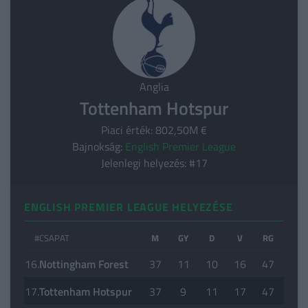
Anglia
Tottenham Hotspur
Piaci érték: 802,50M €
Bajnokság:
English Premier League
Jelenlegi helyezés: #17
ENGLISH PREMIER LEAGUE HELYEZÉSE
#
CSAPAT
M
GY
D
V
RG
KG
16.
Nottingham Forest
37
11
10
16
47
50
17.
Tottenham Hotspur
37
9
11
17
47
57