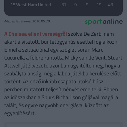
18.
West Ham United
37
9
9
19
43
65
Adatlap létrehozva: 2026.05.20.
A Chelsea elleni vereségről
szólva De Zerbi nem
akart a vitatott, büntetőgyanús esettel foglalkozni.
Ennél a szituációnál egy szöglet során Marc
Cucurella a földre rántotta Micky van de Vent. Stuart
Attwell játékvezető azonban úgy ítélte meg, hogy a
szabálytalanság még a labda játékba kerülése előtt
történt. Az edző inkább csapata utolsó húsz
percben mutatott teljesítményét emelte ki. Ebben
az időszakban a Spurs Richarlison góljával magára
talált, és egyre nagyobb energiával küzdött az
egyenlítésért.