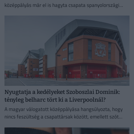
középpályás már el is hagyta csapata spanyolországi
edzőtáborát, hogy Londonban orvosi vizsgálaton vegyen
részt.
Nyugtatja a kedélyeket Szoboszlai Dominik:
tényleg belharc tört ki a Liverpoolnál?
A magyar válogatott középpályása hangsúlyozta, hogy
nincs feszültség a csapattársak között, emellett szót
ejtett a megüresedett csapatkapitány-helyettesi
tisztségről is.