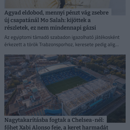
Agyad eldobod, mennyi pénzt vág zsebre
új csapatánál Mo Salah: kijöttek a
részletek, ez nem mindennapi gázsi
Az egyiptomi támadó szabadon igazolható játékosként
érkezett a török Trabzonsporhoz, keresete pedig alig
marad el attól, amit a Vörösöknél kapott évente.
Nagytakarításba fogtak a Chelsea-nél:
főhet Xabi Alonso feje, a keret harmadát