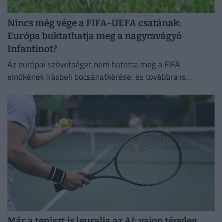
Nincs még vége a FIFA-UEFA csatának:
Európa buktathatja meg a nagyravágyó
Infantinot?
Az európai szövetséget nem hatotta meg a FIFA
elnökének írásbeli bocsánatkérése, és továbbra is
Infantino leváltására törekszik
Már a teniszt is leuralja az AI: vajon tényleg