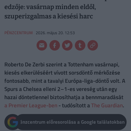
edzője: vasárnap minden eldől,
szuperizgalmas a kiesési harc
PÉNZCENTRUM
2026. május 20. 12:53
Roberto De Zerbi szerint a Tottenham vasárnapi,
kiesés elkerüléséért vívott sorsdöntő mérkőzése
fontosabb, mint a tavalyi Európa-liga-döntő volt. A
Spurs a Chelsea elleni 2–1-es vereség után egy
hazai döntetlennel biztosíthatja a bennmaradását
a Premier League-ben
- tudósított a
The Guardian
.
Pénzcentrum előresorolása a Google találatokban