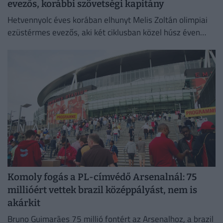
evezős, korábbi szövetségi kapitány
Hetvennyolc éves korában elhunyt Melis Zoltán olimpiai
ezüstérmes evezős, aki két ciklusban közel húsz éven
keresztül volt szövetségi kapitány.
Komoly fogás a PL-címvédő Arsenalnál: 75
millióért vettek brazil középpályást, nem is
akárkit
Bruno Guimarães 75 millió fontért az Arsenalhoz, a brazil