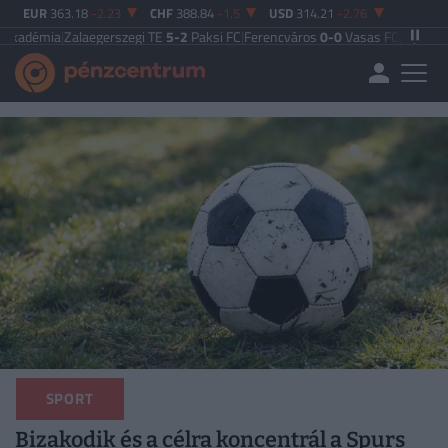
EUR
363.18
-2.23
CHF
388.84
-1.5
USD
314.21
-2.76
a
|
Zalaegerszegi TE
5-2
Paksi FC
|
Ferencváros
0-0
Vasas FC
|
Győri ETO FC
4-0
SPORT
Bizakodik és a célra koncentrál a Spurs