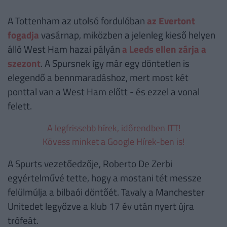
A Tottenham az utolsó fordulóban
az Evertont
fogadja
vasárnap, miközben a jelenleg kieső helyen
álló West Ham hazai pályán
a Leeds ellen zárja a
szezont
. A Spursnek így már egy döntetlen is
elegendő a bennmaradáshoz, mert most két
ponttal van a West Ham előtt - és ezzel a vonal
felett.
A legfrissebb hírek, időrendben ITT!
Kövess minket a Google Hírek-ben is!
A Spurts vezetőedzője, Roberto De Zerbi
egyértelművé tette, hogy a mostani tét messze
felülmúlja a bilbaói döntőét. Tavaly a Manchester
Unitedet legyőzve a klub 17 év után nyert újra
trófeát.