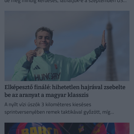
de még mindig kérdéses, láthatjuk-e a szeptemberi US
Openen.
Elképesztő finálé: hihetetlen hajrával zsebelte
be az aranyat a magyar klasszis
A nyílt vízi úszók 3 kilométeres kieséses
sprintversenyében remek taktikával győzött, míg
Rasovszky Kristóf az ötödik helyen zárt.