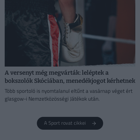
A versenyt még megvárták: leléptek a
bokszolók Skóciában, menedékjogot kérhetnek
Több sportoló is nyomtalanul eltűnt a vasárnap véget ért
glasgow-i Nemzetközösségi Játékok után.
A Sport rovat cikkei