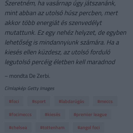
Szeretném, ha vasárnap úgy játszanánk,
mint abban az utolsó húsz percben, mert
akkor több energiát és szenvedélyt
mutattunk. Ez egy nehéz helyzet, de egyben
lehetőség is mindannyiunk számára. Ha a
kiesés ellen küzdesz, az utolsó forduló
legutolsó percéig életben kell maradnod
– mondta De Zerbi.
Címlapkép: Getty Images
#foci
#sport
#labdarúgás
#meccs
#focimeccs
#kiesés
#premier league
#chelsea
#tottenham
#angol foci