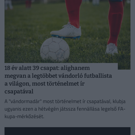
18 év alatt 39 csapat: alighanem
megvan a legtöbbet vándorló futballista
a világon, most történelmet ír
csapatával
A "vándormadár" most történelmet ír csapatával, klubja
ugyanis ezen a hétvégén játssza fennállása legelső FA-
kupa-mérkőzését.