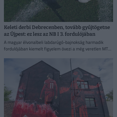
Keleti derbi Debrecenben, tovább gyűjtögetne
az Újpest: ez lesz az NB I 3. fordulójában
A magyar élvonalbeli labdarúgó-bajnokság harmadik
fordulójában kiemelt figyelem övezi a még veretlen MTK
meccsét, emellett Kisvárdán az Újpest is pályára lép.