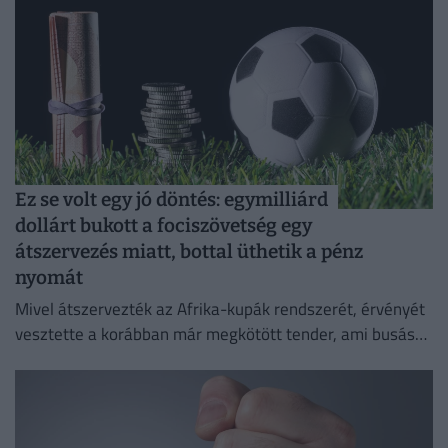
Ez se volt egy jó döntés: egymilliárd
dollárt bukott a fociszövetség egy
átszervezés miatt, bottal üthetik a pénz
nyomát
Mivel átszervezték az Afrika-kupák rendszerét, érvényét
vesztette a korábban már megkötött tender, ami busás
hasznot hozhatott volna a konyhára.