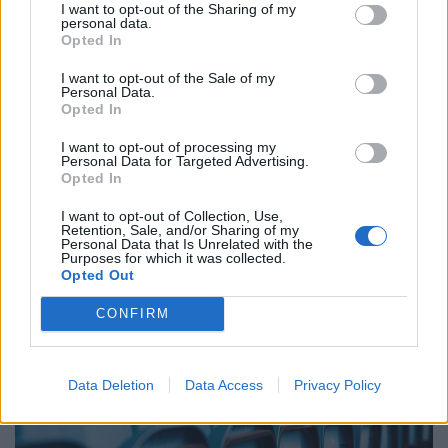
I want to opt-out of the Sharing of my
personal data.
Opted In
I want to opt-out of the Sale of my
Personal Data.
Opted In
I want to opt-out of processing my
Personal Data for Targeted Advertising.
Véget ért a Vinícius-saga: végre kiderült, hogy
Opted In
a Realban vagy az Arsenalban látjuk-e a brazil
I want to opt-out of Collection, Use,
szupersztárt
Retention, Sale, and/or Sharing of my
Personal Data that Is Unrelated with the
A brazil szélső korábbi megállapodása egy éven belül
Purposes for which it was collected.
lejárt volna, és a hírek szerint többek között az Arsenal is
Opted Out
komolyan érdeklődött iránta.
CONFIRM
Data Deletion
Data Access
Privacy Policy