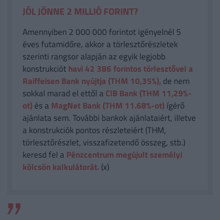
JÓL JÖNNE 2 MILLIÓ FORINT?
Amennyiben 2 000 000 forintot igényelnél 5
éves futamidőre, akkor a törlesztőrészletek
szerinti rangsor alapján az egyik legjobb
konstrukciót
havi 42 386
forintos törlesztővel a
Raiffeisen Bank nyújtja (THM 10,35%),
de nem
sokkal marad el ettől a
CIB Bank (THM 11,29%-
ot)
és a
MagNet Bank (THM 11.68%-ot)
ígérő
ajánlata sem. További bankok ajánlataiért, illetve
a konstrukciók pontos részleteiért (THM,
törlesztőrészlet, visszafizetendő összeg, stb.)
keresd fel a
Pénzcentrum megújult személyi
kölcsön kalkulátorát.
(x)