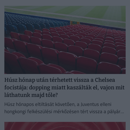
nemzeti válogatott meghatározó játékosa volt.
Húsz hónap után térhetett vissza a Chelsea
focistája: dopping miatt kaszálták el, vajon mit
láthatunk majd tőle?
Húsz hónapos eltiltását követően, a Juventus elleni
hongkongi felkészülési mérkőzésen tért vissza a pályára
a Chelsea ukrán támadója, Mihajlo Mudrik.