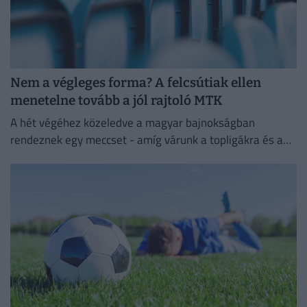
Nem a végleges forma? A felcsútiak ellen
menetelne tovább a jól rajtoló MTK
A hét végéhez közeledve a magyar bajnokságban
rendeznek egy meccset - amíg várunk a topligákra és a
többi hétvégi meccsre.