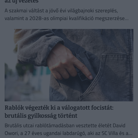
az új vezetés
A szakmai váltást a jövő évi világbajnoki szereplés,
valamint a 2028-as olimpiai kvalifikáció megszerzése
indokolja, miután a korábbi szakvezető, Dér Zsolt mindkét
posztjáról távozott.
Rablók végezték ki a válogatott focistát:
brutális gyilkosság történt
Brutális utcai rablótámadásban vesztette életét David
Owori, a 27 éves ugandai labdarúgó, aki az SC Villa és a