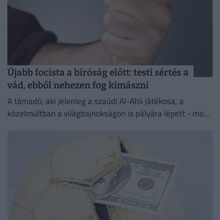
Újabb focista a bíróság előtt: testi sértés a
vád, ebből nehezen fog kimászni
A támadó, aki jelenleg a szaúdi Al-Ahli játékosa, a
közelmúltban a világbajnokságon is pályára lépett - most
testi sértés miatt kell majd felelnie a törvény...