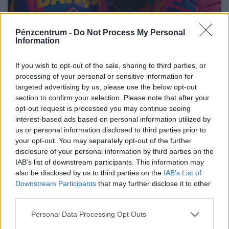
Pénzcentrum -
Do Not Process My Personal
Information
If you wish to opt-out of the sale, sharing to third parties, or
processing of your personal or sensitive information for
targeted advertising by us, please use the below opt-out
section to confirm your selection. Please note that after your
opt-out request is processed you may continue seeing
Újabb Barca-Real csörte, ám ezúttal nem a
interest-based ads based on personal information utilized by
pályán: a Citytől távozó Rodriért megy az
us or personal information disclosed to third parties prior to
öldöklő harc
your opt-out. You may separately opt-out of the further
disclosure of your personal information by third parties on the
A Barcelona megpróbálja elhalászni a Real Madrid elől
IAB’s list of downstream participants. This information may
Rodrit, a Manchester City világbajnok középpályását.
also be disclosed by us to third parties on the
IAB’s List of
Downstream Participants
that may further disclose it to other
third parties.
Personal Data Processing Opt Outs