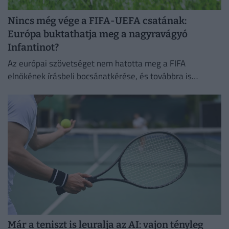
Nincs még vége a FIFA-UEFA csatának:
Európa buktathatja meg a nagyravágyó
Infantinot?
Az európai szövetséget nem hatotta meg a FIFA
elnökének írásbeli bocsánatkérése, és továbbra is
Infantino leváltására törekszik
Már a teniszt is leuralja az AI: vajon tényleg