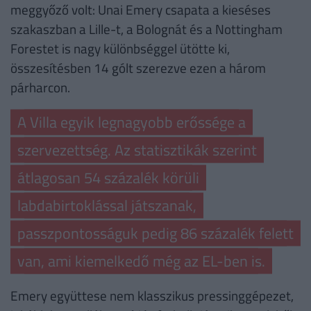
meggyőző volt: Unai Emery csapata a kieséses
szakaszban a Lille-t, a Bolognát és a Nottingham
Forestet is nagy különbséggel ütötte ki,
összesítésben 14 gólt szerezve ezen a három
párharcon.
A Villa egyik legnagyobb erőssége a
szervezettség. Az statisztikák szerint
átlagosan 54 százalék körüli
labdabirtoklással játszanak,
passzpontosságuk pedig 86 százalék felett
van, ami kiemelkedő még az EL-ben is.
Emery együttese nem klasszikus pressinggépezet,