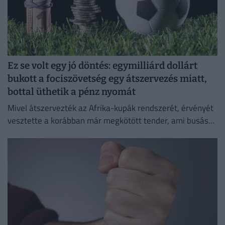
Ez se volt egy jó döntés: egymilliárd dollárt
bukott a fociszövetség egy átszervezés miatt,
bottal üthetik a pénz nyomát
Mivel átszervezték az Afrika-kupák rendszerét, érvényét
vesztette a korábban már megkötött tender, ami busás
hasznot hozhatott volna a konyhára.