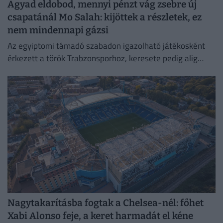
Agyad eldobod, mennyi pénzt vág zsebre új
csapatánál Mo Salah: kijöttek a részletek, ez
nem mindennapi gázsi
Az egyiptomi támadó szabadon igazolható játékosként
érkezett a török Trabzonsporhoz, keresete pedig alig
marad el attól, amit a Vörösöknél kapott évente.
Nagytakarításba fogtak a Chelsea-nél: főhet
Xabi Alonso feje, a keret harmadát el kéne