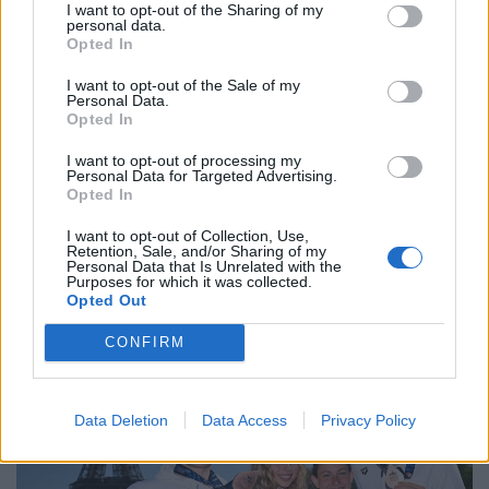
I want to opt-out of the Sharing of my
personal data.
Opted In
I want to opt-out of the Sale of my
Personal Data.
Opted In
Váratlan fordulat az angol válogatottnál:
I want to opt-out of processing my
lemondott a szövetségi kapitány, mi lesz
Personal Data for Targeted Advertising.
most?
Opted In
A korábbi klasszis két éve irányította az angol
I want to opt-out of Collection, Use,
krikettválogatottat, télen már Ausztráliában edzősködik.
Retention, Sale, and/or Sharing of my
Personal Data that Is Unrelated with the
Purposes for which it was collected.
Opted Out
CONFIRM
Data Deletion
Data Access
Privacy Policy