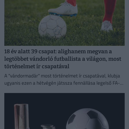
18 év alatt 39 csapat: alighanem megvan a
legtöbbet vándorló futballista a világon, most
történelmet ír csapatával
A "vándormadár" most történelmet ír csapatával, klubja
ugyanis ezen a hétvégén játssza fennállása legelső FA-
kupa-mérkőzését.