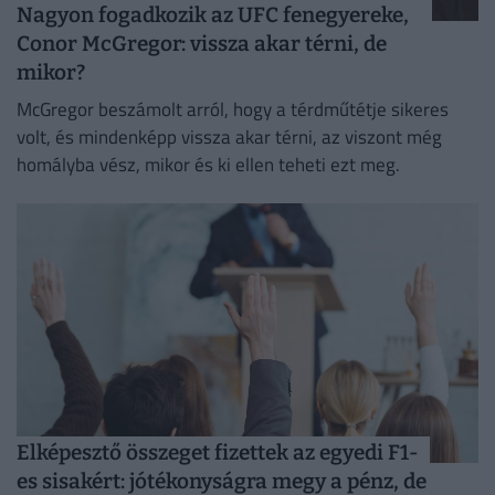
Nagyon fogadkozik az UFC fenegyereke,
Conor McGregor: vissza akar térni, de
mikor?
McGregor beszámolt arról, hogy a térdműtétje sikeres
volt, és mindenképp vissza akar térni, az viszont még
homályba vész, mikor és ki ellen teheti ezt meg.
Elképesztő összeget fizettek az egyedi F1-
es sisakért: jótékonyságra megy a pénz, de