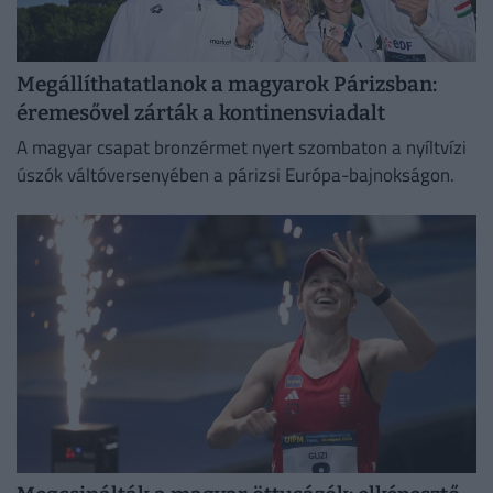
Megállíthatatlanok a magyarok Párizsban:
éremesővel zárták a kontinensviadalt
A magyar csapat bronzérmet nyert szombaton a nyíltvízi
úszók váltóversenyében a párizsi Európa-bajnokságon.