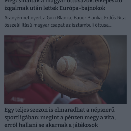
Megcsinálták a magyar öttusázók: elképesztő
izgalmak után lettek Európa-bajnokok
Aranyérmet nyert a Guzi Blanka, Bauer Blanka, Erdős Rita
összeállítású magyar csapat az isztambuli öttusa
Európa-bajnokság női versenyében.
Egy teljes szezon is elmaradhat a népszerű
sportligában: megint a pénzen megy a vita,
erről hallani se akarnak a játékosok