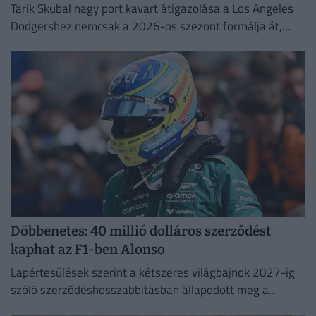
Tarik Skubal nagy port kavart átigazolása a Los Angeles
Dodgershez nemcsak a 2026-os szezont formálja át,
hanem a liga jövőjét is alapjaiban rengetheti meg.
Döbbenetes: 40 millió dolláros szerződést
kaphat az F1-ben Alonso
Lapértesülések szerint a kétszeres világbajnok 2027-ig
szóló szerződéshosszabbításban állapodott meg a
silverstone-i csapattal.