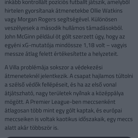
inkább kontrollált pozíciós futballt játszik, amelyből
hirtelen gyorsítanak átmenetekbe Ollie Watkins
vagy Morgan Rogers segítségével. Különösen
veszélyesek a második hullámos támadásokból.
John McGinn például öt gólt szerzett úgy, hogy az
egyéni xG-mutatója mindössze 1,18 volt – vagyis
messze átlag felett értékesítette a helyzeteit.
A Villa problémája sokszor a védekezési
átmeneteknél jelentkezik. A csapat hajlamos túltolni
a szélső védők fellépéseit, és ha az első vonal
átjátszható, nagy területek nyílnak a középpálya
mögött. A Premier League-ben meccsenként
átlagosan több mint egy gólt kaptak, és európai
meccseiken is voltak kaotikus időszakaik, egy meccs
alatt akár többször is.