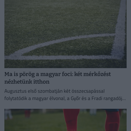
Ma is pörög a magyar foci: két mérkőzést
nézhetünk itthon
Augusztus első szombatján két összecsapással
folytatódik a magyar élvonal, a Győr és a Fradi rangadója
most elmarad.