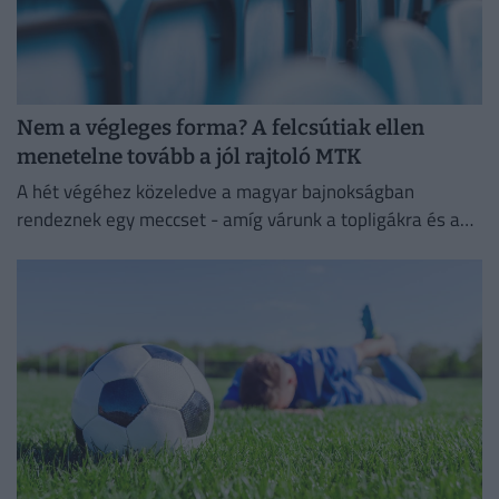
Nem a végleges forma? A felcsútiak ellen
menetelne tovább a jól rajtoló MTK
A hét végéhez közeledve a magyar bajnokságban
rendeznek egy meccset - amíg várunk a topligákra és a
többi hétvégi meccsre.