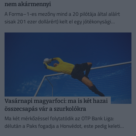
nem akármennyi
A Forma–1-es mezőny mind a 20 pilótája által aláírt
sisak 201 ezer dollárért) kelt el egy jótékonysági
árverésen.
Vasárnapi magyarfoci: ma is két hazai
összecsapás vár a szurkolókra
Ma két mérkőzéssel folytatódik az OTP Bank Liga:
délután a Paks fogadja a Honvédot, este pedig keleti
rangadó vár a szurkolókra Debrecenben.