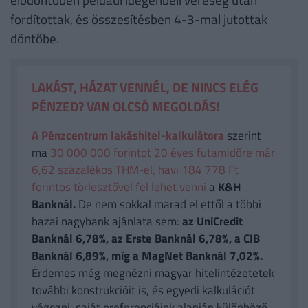
fordítottak, és összesítésben 4-3-mal jutottak
döntőbe.
LAKÁST, HÁZAT VENNÉL, DE NINCS ELÉG
PÉNZED? VAN OLCSÓ MEGOLDÁS!
A Pénzcentrum lakáshitel-kalkulátora
szerint
ma
30 000 000 forintot 20 éves futamidőre már
6,62 százalékos THM-el, havi 184 778 Ft
forintos törlesztővel fel lehet venni
a
K&H
Banknál.
De nem sokkal marad el ettől a többi
hazai nagybank ajánlata sem:
az UniCredit
Banknál 6,78%, az Erste Banknál 6,78%, a CIB
Banknál 6,89%, míg a MagNet Banknál 7,02%.
Érdemes még megnézni magyar hitelintézetetek
további konstrukcióit is, és egyedi kalkulációt
végezni, saját preferenciáink alapján különböző