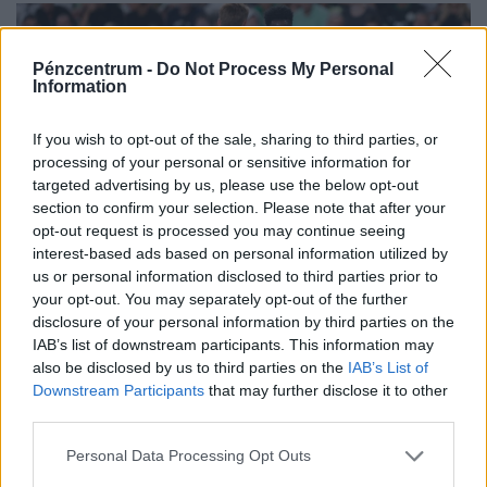
Pénzcentrum -
Do Not Process My Personal
Information
If you wish to opt-out of the sale, sharing to third parties, or
processing of your personal or sensitive information for
targeted advertising by us, please use the below opt-out
section to confirm your selection. Please note that after your
opt-out request is processed you may continue seeing
A közönség járt jól: kikapott a Fradi a
interest-based ads based on personal information utilized by
Realtól, de nincs oka szégyenkezni
us or personal information disclosed to third parties prior to
your opt-out. You may separately opt-out of the further
A Ferencváros hazai pályán, csaknem telt ház előtt 2–1-
disclosure of your personal information by third parties on the
es vereséget szenvedett a José Mourinho által irányított
IAB’s list of downstream participants. This information may
Real Madridtól a szombati felkészülési mérkőzésen.
also be disclosed by us to third parties on the
IAB’s List of
Downstream Participants
that may further disclose it to other
third parties.
Personal Data Processing Opt Outs