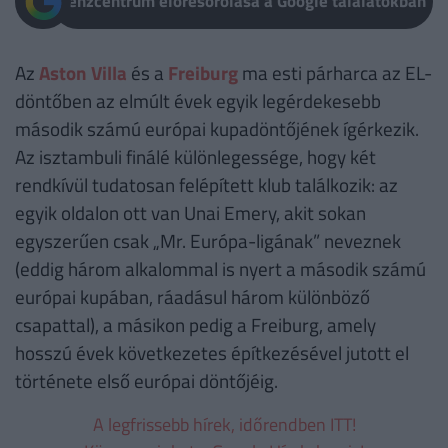
Pénzcentrum előresorolása a Google találatokban
Az
Aston Villa
és a
Freiburg
ma esti párharca az EL-
döntőben az elmúlt évek egyik legérdekesebb
második számú európai kupadöntőjének ígérkezik.
Az isztambuli finálé különlegessége, hogy két
rendkívül tudatosan felépített klub találkozik: az
egyik oldalon ott van Unai Emery, akit sokan
egyszerűen csak „Mr. Európa-ligának” neveznek
(eddig három alkalommal is nyert a második számú
európai kupában, ráadásul három különböző
csapattal), a másikon pedig a Freiburg, amely
hosszú évek következetes építkezésével jutott el
története első európai döntőjéig.
A legfrissebb hírek, időrendben ITT!