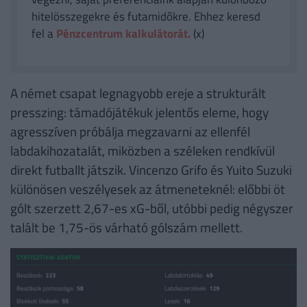
hitelösszegekre és futamidőkre. Ehhez keresd
fel a
Pénzcentrum kalkulátorát.
(x)
A német csapat legnagyobb ereje a strukturált
presszing: támadójátékuk jelentős eleme, hogy
agresszíven próbálja megzavarni az ellenfél
labdakihozatalát, miközben a széleken rendkívül
direkt futballt játszik. Vincenzo Grifo és Yuito Suzuki
különösen veszélyesek az átmeneteknél: előbbi öt
gólt szerzett 2,67-es xG-ből, utóbbi pedig négyszer
talált be 1,75-ös várható gólszám mellett.