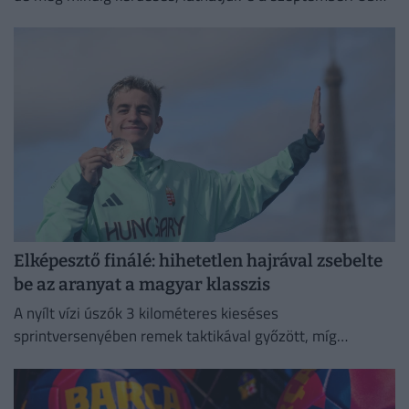
Openen.
Elképesztő finálé: hihetetlen hajrával zsebelte
be az aranyat a magyar klasszis
A nyílt vízi úszók 3 kilométeres kieséses
sprintversenyében remek taktikával győzött, míg
Rasovszky Kristóf az ötödik helyen zárt.