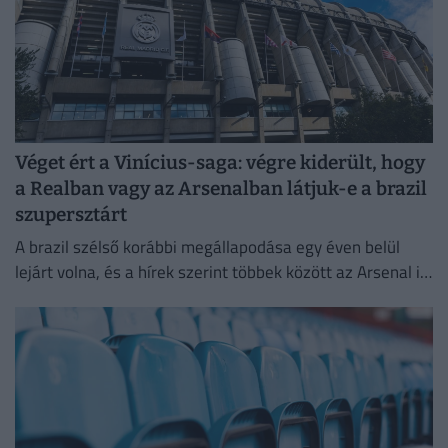
Véget ért a Vinícius-saga: végre kiderült, hogy
a Realban vagy az Arsenalban látjuk-e a brazil
szupersztárt
A brazil szélső korábbi megállapodása egy éven belül
lejárt volna, és a hírek szerint többek között az Arsenal is
komolyan érdeklődött iránta.