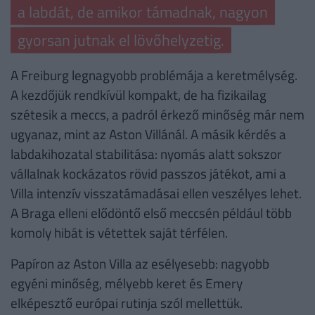
a labdát, de amikor támadnak, nagyon
gyorsan jutnak el lövőhelyzetig.
A Freiburg legnagyobb problémája a keretmélység.
A kezdőjük rendkívül kompakt, de ha fizikailag
szétesik a meccs, a padról érkező minőség már nem
ugyanaz, mint az Aston Villánál. A másik kérdés a
labdakihozatal stabilitása: nyomás alatt sokszor
vállalnak kockázatos rövid passzos játékot, ami a
Villa intenzív visszatámadásai ellen veszélyes lehet.
A Braga elleni elődöntő első meccsén például több
komoly hibát is vétettek saját térfélen.
Papíron az Aston Villa az esélyesebb: nagyobb
egyéni minőség, mélyebb keret és Emery
elképesztő európai rutinja szól mellettük.