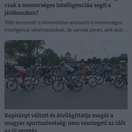
csak a mesterséges intelligenciáa segít a
játékosokon?
Több teniszező is kimondottan elutasító a mesterséges
intelligencia lakalmazásával, de vannak páran, akik akár a
mindennapi életben is használják
Kapitányt váltott és átvilágíttatja magát a
magyar sportszövetség: nem vesztegeti az időt
az új vezetés