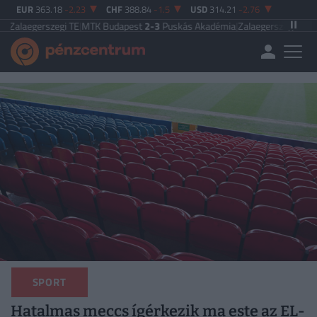
EUR
363.18
-2.23
CHF
388.84
-1.5
USD
314.21
-2.76
egi TE
|
MTK Budapest
2-3
Puskás Akadémia
|
Zalaegerszegi TE
5-2
Paksi FC
|
SPORT
Hatalmas meccs ígérkezik ma este az EL-