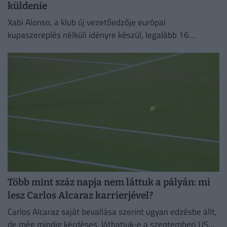
küldenie
Xabi Alonso, a klub új vezetőedzője európai
kupaszereplés nélküli idényre készül, legalább 16
játékostól szeretne megválni.
Több mint száz napja nem láttuk a pályán: mi
lesz Carlos Alcaraz karrierjével?
Carlos Alcaraz saját bevallása szerint ugyan edzésbe állt,
de még mindig kérdéses, láthatjuk-e a szeptemberi US