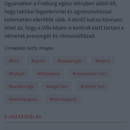
Ugyanakkor a Freiburg egész idényben abból élt,
hogy taktikai fegyelemmel és agresszivitással
kellemetlen ellenféllé válik. A döntő kulcsa könnyen
lehet az, hogy a Villa képes-e kontroll alatt tartani a
németek pressingét és ritmusváltásait.
Címlapkép: Getty Images
#foci
#sport
#labdarúgás
#meccs
#futball
#focimeccs
#nemzetközi foci
#európa liga
#angol foci
#német foci
#beharangozó
#meccsajánló
0 HOZZÁSZÓLÁS