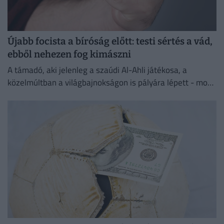
Újabb focista a bíróság előtt: testi sértés a vád,
ebből nehezen fog kimászni
A támadó, aki jelenleg a szaúdi Al-Ahli játékosa, a
közelmúltban a világbajnokságon is pályára lépett - most
testi sértés miatt kell majd felelnie a törvény...