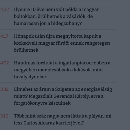
14:32
Ilyenre 10 éve nem volt példa a magyar
boltokban: örülhetnek a vásárlók, de
hamarosan jön a hidegzuhany?
14:17
Hónapok után újra megnyitotta kapuit a
közkedvelt magyar fürdő: ennek rengetegen
örülhetnek
14:02
Hatalmas fordulat a ingatlanpiacon: ebben a
megyében már olcsóbbak a lakások, mint
tavaly ilyenkor
13:32
Elmehet az áram a Szigeten az energiaválság
miatt? Megszólalt Gerendai Károly, erre a
forgatókönyvre készülnek
13:16
Több mint száz napja nem láttuk a pályán: mi
lesz Carlos Alcaraz karrierjével?