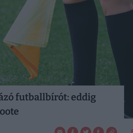
zó futballbírót: eddig
oote