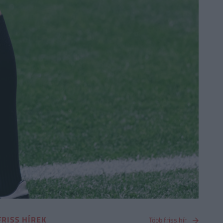
FRISS HÍREK
Több friss hír