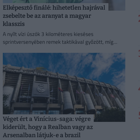
Elképesztő finálé: hihetetlen hajrával
zsebelte be az aranyat a magyar
klasszis
A nyílt vízi úszók 3 kilométeres kieséses
sprintversenyében remek taktikával győzött, míg
Rasovszky Kristóf az ötödik helyen zárt.
Véget ért a Vinícius-saga: végre
kiderült, hogy a Realban vagy az
Arsenalban látjuk-e a brazil