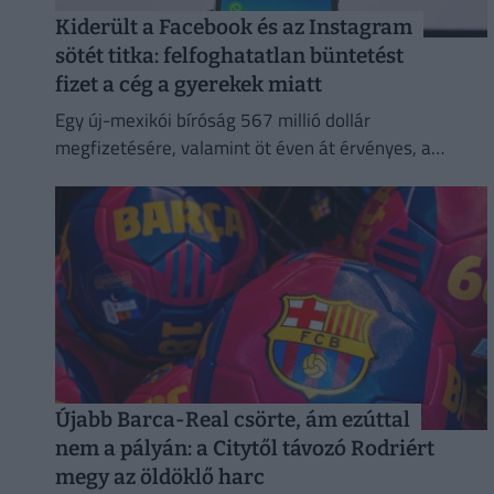
Kiderült a Facebook és az Instagram
sötét titka: felfoghatatlan büntetést
fizet a cég a gyerekek miatt
Egy új-mexikói bíróság 567 millió dollár
megfizetésére, valamint öt éven át érvényes, a
fiatalkorúak védelmét szolgáló intézkedések
bevezetésére kötelezte a Metát,
Újabb Barca-Real csörte, ám ezúttal
nem a pályán: a Citytől távozó Rodriért
megy az öldöklő harc