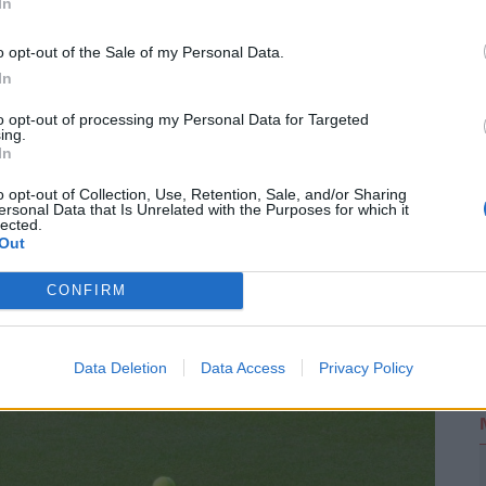
In
áló szólhat hozzá.
Belépés itt!
o opt-out of the Sale of my Personal Data.
2
zabályzatot
itt találod
.
In
to opt-out of processing my Personal Data for Targeted
ing.
ások. Legyél te az első!
In
o opt-out of Collection, Use, Retention, Sale, and/or Sharing
ersonal Data that Is Unrelated with the Purposes for which it
lected.
Out
CONFIRM
Data Deletion
Data Access
Privacy Policy