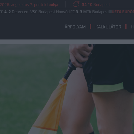
2026. augusztus 7. péntek
Ibolya
34 °C
Budapest
eceni VSC
|
Budapest Honvéd FC
3-3
MTK Budapest
UEFA EURÓPA LIGA
Ben
ÁRFOLYAM
KALKULÁTOR
H