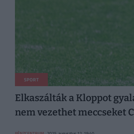
SPORT
Elkaszálták a Kloppot gyalá
nem vezethet meccseket C
PÉNZCENTRUM
2025. augusztus 12. 19:40