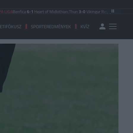
fica
6-1
Heart of Midlothian
|
Thun
3-0
Vikingur Reykjavik
|
PAOK Saloniki
0-1
ETIFÓKUSZ
SPORTEREDMÉNYEK
KVÍZ