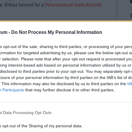
e. Ehhez keresd fel a
Pénzcentrum kalkulátorát.
2
rum -
Do Not Process My Personal Information
, amelyen Coote fehér port szippant, miközben a
2
latot. A játékvezető ezután januárban coming
to opt-out of the sale, sharing to third parties, or processing of your per
félelemből titkolta szexuális orientációját.
formation for targeted advertising by us, please use the below opt-out s
r selection. Please note that after your opt-out request is processed y
eing interest-based ads based on personal information utilized by us or
disclosed to third parties prior to your opt-out. You may separately opt-
losure of your personal information by third parties on the IAB’s list of
#premier
#menedzsment
#premier league
2
. This information may also be disclosed by us to third parties on the
IA
Participants
that may further disclose it to other third parties.
játékvezető
t közre, a végleges tartalmat újságírónk szerkesztette és
l Data Processing Opt Outs
2
o opt-out of the Sharing of my personal data.