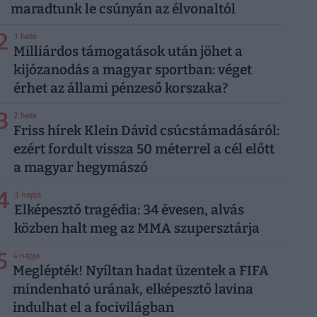
maradtunk le csúnyán az élvonaltól
2
1 hete
Milliárdos támogatások után jöhet a
kijózanodás a magyar sportban: véget
érhet az állami pénzeső korszaka?
3
2 hete
Friss hírek Klein Dávid csúcstámadásáról:
ezért fordult vissza 50 méterrel a cél előtt
a magyar hegymászó
4
3 napja
Elképesztő tragédia: 34 évesen, alvás
közben halt meg az MMA szupersztárja
5
4 napja
Meglépték! Nyíltan hadat üzentek a FIFA
mindenható urának, elképesztő lavina
indulhat el a focivilágban