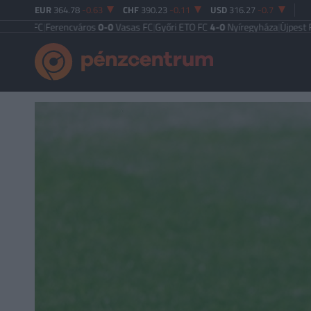
EUR
364.78
-0.63
CHF
390.23
-0.11
USD
316.27
-0.7
Ferencváros
0-0
Vasas FC
|
Győri ETO FC
4-0
Nyíregyháza
|
Újpest FC
4-2
Debr