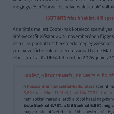
megjegyzései "durvák és helyénvalótlanok" voltak
KATTINTS friss hírekért, élő sp
Az eltiltás mellett Coote-nak kötelező személyes 
játékvezetőt először 2024 novemberében függeszte
és a Liverpoolról tett becsmérlő megjegyzéseket
játékvezetői testülete, a Professional Game Matc
elbocsátotta. Az UEFA februárban 2026. június 30
LAKÁST, HÁZAT VENNÉL, DE NINCS ELÉG P
A Pénzcentrum lakáshitel-kalkulátora
szerint m
6,62 százalékos THM-el, havi 184 778 Ft forintos 
nem sokkal marad el ettől a többi hazai nagyban
Erste Banknál 6,78%, a CIB Banknál 6,89%, míg
magyar hitelintézetetek további konstrukcióit is, 