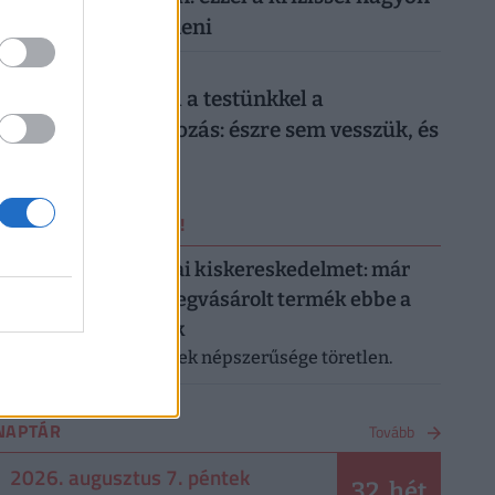
nehéz lesz mit kezdeni
026. augusztus 6.
Sokkoló, mit művel a testünkkel a
mindennapi mobilozás: észre sem vesszük, és
máris kész a baj
ERRŐL NE MARADJ LE!
Letarolták az európai kiskereskedelmet: már
minden második megvásárolt termék ebbe a
kategóriába tartozik
A saját márkás termékek népszerűsége töretlen.
NAPTÁR
Tovább
2026. augusztus 7. péntek
32. hét