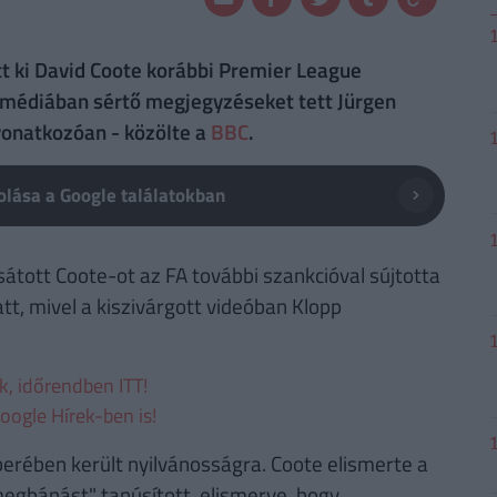
ott ki David Coote korábbi Premier League
i médiában sértő megjegyzéseket tett Jürgen
onatkozóan - közölte a
BBC
.
lása a Google találatokban
ott Coote-ot az FA további szankcióval sújtotta
t, mivel a kiszivárgott videóban Klopp
ek, időrendben ITT!
oogle Hírek-ben is!
berében került nyilvánosságra. Coote elismerte a
megbánást" tanúsított, elismerve, hogy