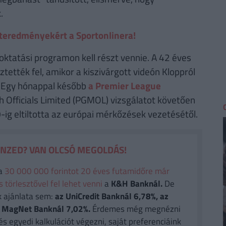
.
orteredményekért a Sportonlinera!
oktatási programon kell részt vennie. A 42 éves
tték fel, amikor a kiszivárgott videón Kloppról
. Egy hónappal később
a Premier League
h Officials Limited (PGMOL) vizsgálatot követően
-ig eltiltotta az európai mérkőzések vezetésétől.
ÉNZED? VAN OLCSÓ MEGOLDÁS!
a
30 000 000 forintot 20 éves futamidőre már
törlesztővel fel lehet venni
a
K&H Banknál.
De
k ajánlata sem:
az UniCredit Banknál 6,78%, az
 a MagNet Banknál 7,02%.
Érdemes még megnézni
és egyedi kalkulációt végezni, saját preferenciáink