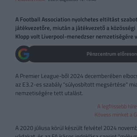
A Football Association nyolchetes eltiltást szab
játékvezetőre, miután a játékvezető a közösség
Klopp volt Liverpool-menedzser nemzetiségére v
Pénzcentrum előresoro
A Premier League-ből 2024 decemberében elbocsát
az E3.2-es szabály "súlyosbított megsértése" miat
nemzetiségére tett utalást.
A legfrissebb hír
Kövess minket a G
A 2020 júliusa körül készült felvétel 2024 novem
vádakat, és az FA írásos indoklása szerint "mély 