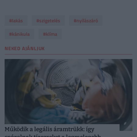
#lakás
#szigetelés
#nyílászáró
#kánikula
#klíma
NEKED AJÁNLJUK
Működik a legális áramtrükk: így