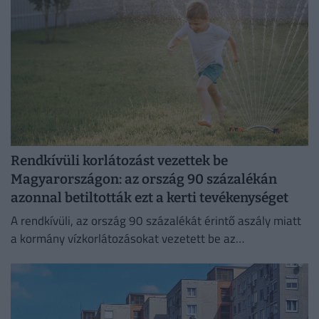
Rendkívüli korlátozást vezettek be
Magyarországon: az ország 90 százalékán
azonnal betiltották ezt a kerti tevékenységet
A rendkívüli, az ország 90 százalékát érintő aszály miatt
a kormány vízkorlátozásokat vezetett be az
ivóvízhálózaton a folyamatos lakossági ellátás
biztosítása érdekében.