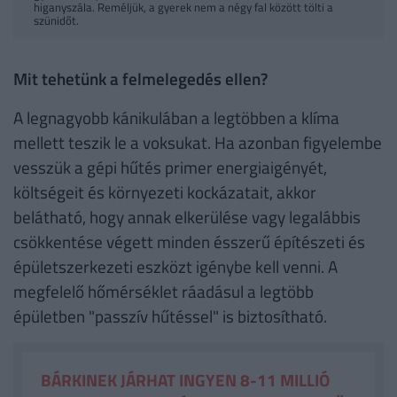
higanyszála. Reméljük, a gyerek nem a négy fal között tölti a
szünidőt.
Mit tehetünk a felmelegedés ellen?
A legnagyobb kánikulában a legtöbben a klíma
mellett teszik le a voksukat. Ha azonban figyelembe
vesszük a gépi hűtés primer energiaigényét,
költségeit és környezeti kockázatait, akkor
belátható, hogy annak elkerülése vagy legalábbis
csökkentése végett minden ésszerű építészeti és
épületszerkezeti eszközt igénybe kell venni. A
megfelelő hőmérséklet ráadásul a legtöbb
épületben "passzív hűtéssel" is biztosítható.
BÁRKINEK JÁRHAT INGYEN 8-11 MILLIÓ