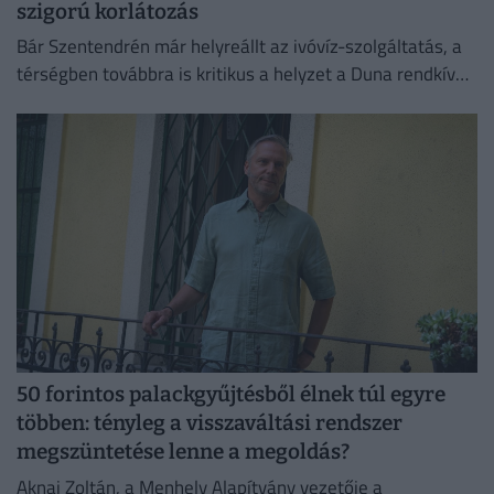
szigorú korlátozás
Bár Szentendrén már helyreállt az ivóvíz-szolgáltatás, a
térségben továbbra is kritikus a helyzet a Duna rendkívül
alacsony vízállása miatt.
50 forintos palackgyűjtésből élnek túl egyre
többen: tényleg a visszaváltási rendszer
megszüntetése lenne a megoldás?
Aknai Zoltán, a Menhely Alapítvány vezetője a