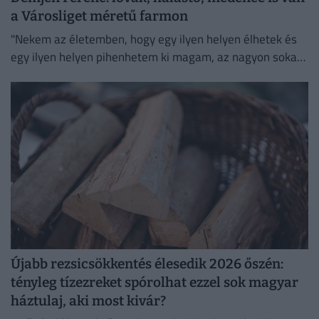
a Városliget méretű farmon
"Nekem az életemben, hogy egy ilyen helyen élhetek és
egy ilyen helyen pihenhetem ki magam, az nagyon sokat
számít. Lelki megnyugvást ad; visszaköltöztem a
természetbe."
Újabb rezsicsökkentés élesedik 2026 őszén:
tényleg tízezreket spórolhat ezzel sok magyar
háztulaj, aki most kivár?