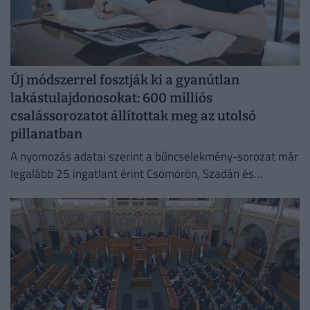
Új módszerrel fosztják ki a gyanútlan
lakástulajdonosokat: 600 milliós
csalássorozatot állítottak meg az utolsó
pillanatban
A nyomozás adatai szerint a bűncselekmény-sorozat már
legalább 25 ingatlant érint Csömörön, Szadán és
Budapesten.