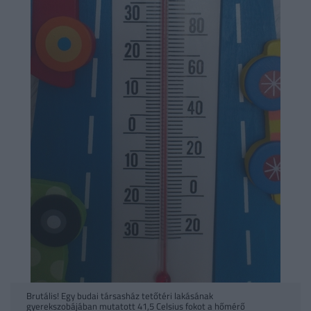
Brutális! Egy budai társasház tetőtéri lakásának
gyerekszobájában mutatott 41,5 Celsius fokot a hőmérő