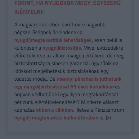
FORINT, HA NYUGDÍJBA MEGY: EGYSZERŰ
IGÉNYELNI!
A magyarok körében évről-évre nagyobb
népszerűségnek örvendenek a
nyugdíjmegtakarítási lehetőségek
, ezen belül is
különösen a
nyugdíjbiztosítás
. Mivel évtizedekre
előre tekintve az állami nyugdíj értékére, de még
biztosítottságra sincsen garancia, úgy tűnik ez
időskori megélhetésük biztosításának egy
tudatos módja. De
mennyi pénzhez is juthatunk
egy nyugdíjbiztosítással 65 éves korunkban
és
hogyan védhetjük ki egy ilyen megtakarítással
pénzünk elértéktelenedését? Minderre választ
kaphatsz
ebben a cikkben
, illetve a Pénzcentrum
nyugdíj megtakarítás kalkulátorában
is. (x)