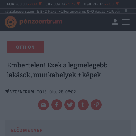
EUR
363.33
-2.08
CHF
389.08
-1.26
USD
314.14
-2.83
rszegi TE
5-2
Paksi FC
|
Ferencváros
0-0
Vasas FC
|
Győri ETO FC
4-0
Nyíregy
OTTHON
Embertelen! Ezek a legmelegebb
lakások, munkahelyek + képek
PÉNZCENTRUM
2013. július 28. 08:02
ELŐZMÉNYEK