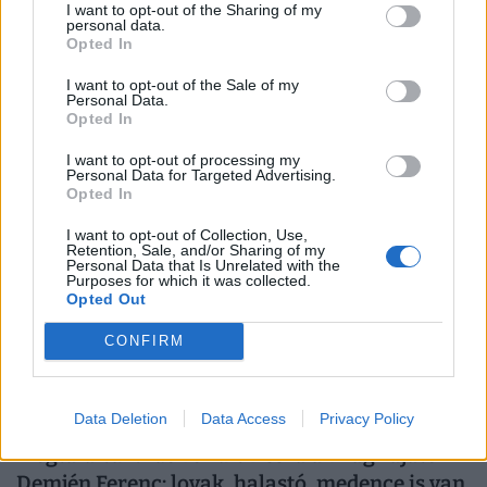
I want to opt-out of the Sharing of my
Hatalmas fordulat a ingatlanpiacon: ebben a
personal data.
Opted In
megyében már olcsóbbak a lakások, mint
tavaly ilyenkor
I want to opt-out of the Sale of my
Personal Data.
Bár júliusban még tovább emelkedtek a hirdetési árak, az
Opted In
éves növekedés üteme országosan és Budapesten is
I want to opt-out of processing my
mérséklődött.
Personal Data for Targeted Advertising.
Opted In
I want to opt-out of Collection, Use,
Retention, Sale, and/or Sharing of my
Personal Data that Is Unrelated with the
Purposes for which it was collected.
Opted Out
CONFIRM
Data Deletion
Data Access
Privacy Policy
Megtaláltuk! Ide vonult vissza a világ zajától
Demjén Ferenc: lovak, halastó, medence is van