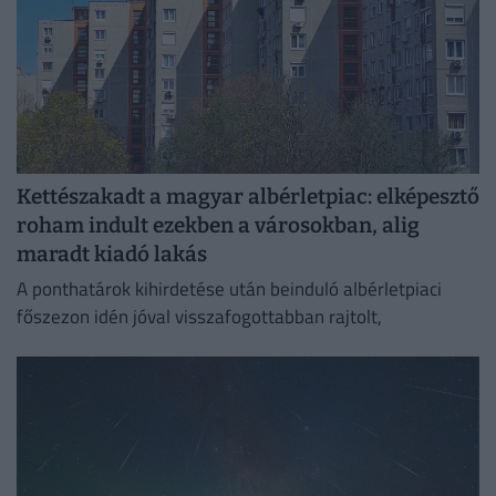
Kettészakadt a magyar albérletpiac: elképesztő
roham indult ezekben a városokban, alig
maradt kiadó lakás
A ponthatárok kihirdetése után beinduló albérletpiaci
főszezon idén jóval visszafogottabban rajtolt,