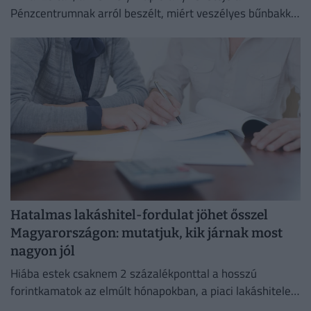
Pénzcentrumnak arról beszélt, miért veszélyes bűnbakká
tenni a hajléktalan embereket,
Hatalmas lakáshitel-fordulat jöhet ősszel
Magyarországon: mutatjuk, kik járnak most
nagyon jól
Hiába estek csaknem 2 százalékponttal a hosszú
forintkamatok az elmúlt hónapokban, a piaci lakáshitelek
átlagkamata egyelőre alig mozdult.