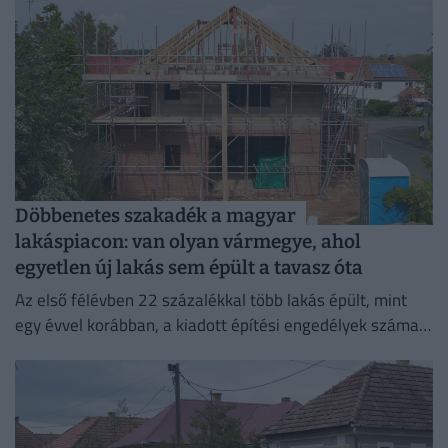
Döbbenetes szakadék a magyar
lakáspiacon: van olyan vármegye, ahol
egyetlen új lakás sem épült a tavasz óta
Az első félévben 22 százalékkal több lakás épült, mint
egy évvel korábban, a kiadott építési engedélyek száma
pedig még nagyobb, 29 százalékos ugrást mutatott