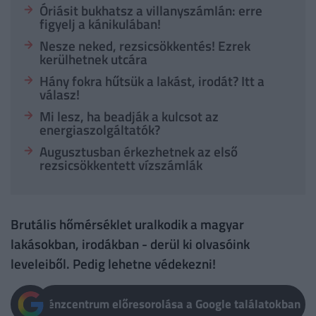
Óriásit bukhatsz a villanyszámlán: erre
figyelj a kánikulában!
Nesze neked, rezsicsökkentés! Ezrek
kerülhetnek utcára
Hány fokra hűtsük a lakást, irodát? Itt a
válasz!
Mi lesz, ha beadják a kulcsot az
energiaszolgáltatók?
Augusztusban érkezhetnek az első
rezsicsökkentett vízszámlák
Brutális hőmérséklet uralkodik a magyar
lakásokban, irodákban - derül ki olvasóink
leveleiből. Pedig lehetne védekezni!
Pénzcentrum előresorolása a Google találatokban