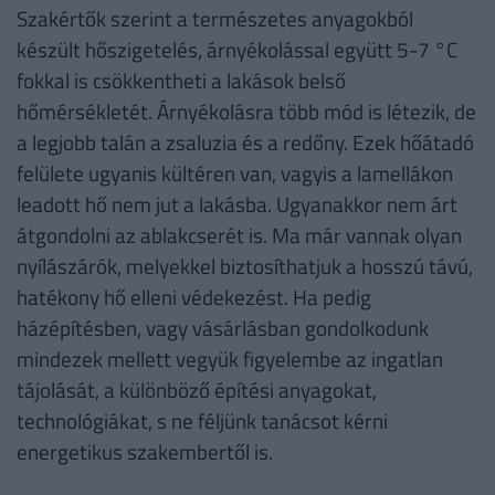
Szakértők szerint a természetes anyagokból
készült hőszigetelés, árnyékolással együtt 5-7 °C
fokkal is csökkentheti a lakások belső
hőmérsékletét. Árnyékolásra több mód is létezik, de
a legjobb talán a zsaluzia és a redőny. Ezek hőátadó
felülete ugyanis kültéren van, vagyis a lamellákon
leadott hő nem jut a lakásba. Ugyanakkor nem árt
átgondolni az ablakcserét is. Ma már vannak olyan
nyílászárók, melyekkel biztosíthatjuk a hosszú távú,
hatékony hő elleni védekezést. Ha pedig
házépítésben, vagy vásárlásban gondolkodunk
mindezek mellett vegyük figyelembe az ingatlan
tájolását, a különböző építési anyagokat,
technológiákat, s ne féljünk tanácsot kérni
energetikus szakembertől is.