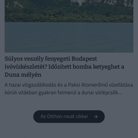
Súlyos veszély fenyegeti Budapest
ivóvízkészletét? Időzített bomba ketyeghet a
Duna mélyén
A hazai vízgazdálkodás és a Paksi Atomerőmű vízellátása
körüli vitákban gyakran felmerül a dunai vízlépcsők
megépítése, ám a támogatók és az ellenzők egyaránt fél
évszázados,...
Az Otthon rovat cikkei