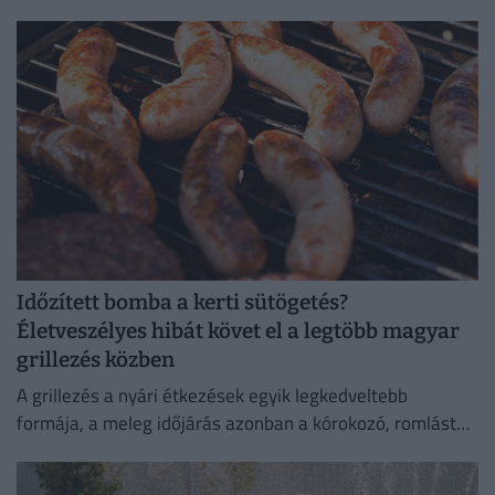
megszerzése.
Időzített bomba a kerti sütögetés?
Életveszélyes hibát követ el a legtöbb magyar
grillezés közben
A grillezés a nyári étkezések egyik legkedveltebb
formája, a meleg időjárás azonban a kórokozó, romlást
okozó baktériumok gyorsabb szaporodásának is kedvez.