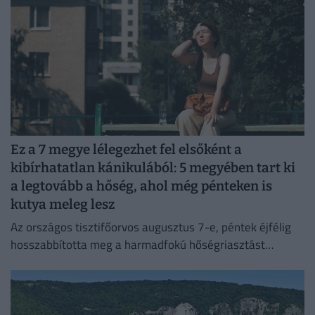
Ez a 7 megye lélegezhet fel elsőként a
kibírhatatlan kánikulából: 5 megyében tart ki
a legtovább a hőség, ahol még pénteken is
kutya meleg lesz
Az országos tisztifőorvos augusztus 7-e, péntek éjfélig
hosszabbította meg a harmadfokú hőségriasztást
Magyarország teljes területére. Néhol már hamarabb
fellélegezhetünk.