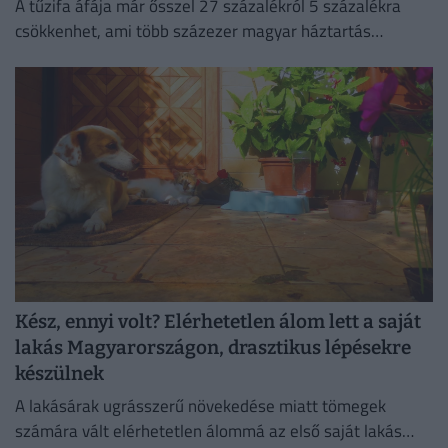
A tűzifa áfája már ősszel 27 százalékról 5 százalékra
csökkenhet, ami több százezer magyar háztartás
számára jelenthet könnyebbséget.
Kész, ennyi volt? Elérhetetlen álom lett a saját
lakás Magyarországon, drasztikus lépésekre
készülnek
A lakásárak ugrásszerű növekedése miatt tömegek
számára vált elérhetetlen álommá az első saját lakás