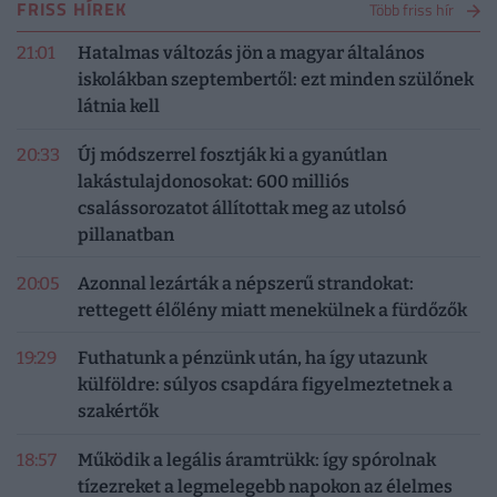
FRISS HÍREK
Több friss hír
21:01
Hatalmas változás jön a magyar általános
iskolákban szeptembertől: ezt minden szülőnek
látnia kell
20:33
Új módszerrel fosztják ki a gyanútlan
lakástulajdonosokat: 600 milliós
csalássorozatot állítottak meg az utolsó
pillanatban
20:05
Azonnal lezárták a népszerű strandokat:
rettegett élőlény miatt menekülnek a fürdőzők
19:29
Futhatunk a pénzünk után, ha így utazunk
külföldre: súlyos csapdára figyelmeztetnek a
szakértők
18:57
Működik a legális áramtrükk: így spórolnak
tízezreket a legmelegebb napokon az élelmes