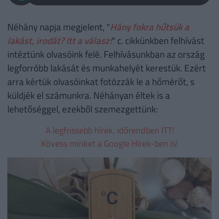
Néhány napja megjelent, "
Hány fokra hűtsük a
lakást, irodát? Itt a válasz!
" c. cikkünkben felhívást
intéztünk olvasóink felé. Felhívásunkban az ország
legforróbb lakását és munkahelyét kerestük. Ezért
arra kértük olvasóinkat fotózzák le a hőmérőt, s
küldjék el számunkra. Néhányan éltek is a
lehetőséggel, ezekből szemezgettünk:
A legfrissebb hírek, időrendben ITT!
Kövess minket a Google Hírek-ben is!