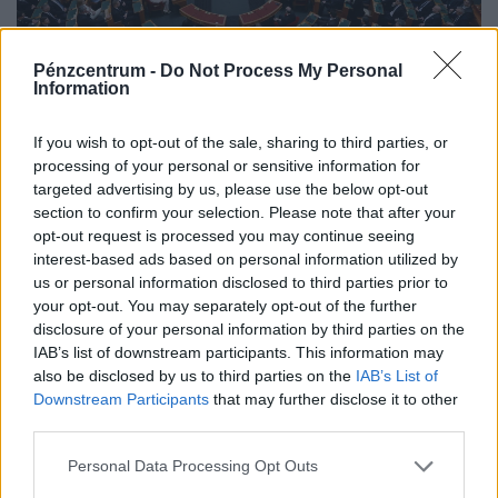
Pénzcentrum -
Do Not Process My Personal
Information
Közeleg a döntés napja: holnap elárulják a
három államfőjelölt nevét
If you wish to opt-out of the sale, sharing to third parties, or
A miniszterelnök szerint nem társadalmi egyeztetés
processing of your personal or sensitive information for
targeted advertising by us, please use the below opt-out
zajlik az államfő kiválasztásáról, hanem ajánlásokat
section to confirm your selection. Please note that after your
kértek, és a folyamat a végéhez közeledik.
opt-out request is processed you may continue seeing
interest-based ads based on personal information utilized by
us or personal information disclosed to third parties prior to
your opt-out. You may separately opt-out of the further
disclosure of your personal information by third parties on the
IAB’s list of downstream participants. This information may
also be disclosed by us to third parties on the
IAB’s List of
Downstream Participants
that may further disclose it to other
third parties.
Personal Data Processing Opt Outs