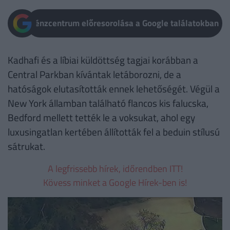
Pénzcentrum előresorolása a Google találatokban
Kadhafi és a líbiai küldöttség tagjai korábban a
Central Parkban kívántak letáborozni, de a
hatóságok elutasították ennek lehetőségét. Végül a
New York államban található flancos kis falucska,
Bedford mellett tették le a voksukat, ahol egy
luxusingatlan kertében állították fel a beduin stílusú
sátrukat.
A legfrissebb hírek, időrendben ITT!
Kövess minket a Google Hírek-ben is!