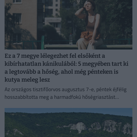
Ez a 7 megye lélegezhet fel elsőként a
kibírhatatlan kánikulából: 5 megyében tart ki
a legtovább a hőség, ahol még pénteken is
kutya meleg lesz
Az országos tisztifőorvos augusztus 7-e, péntek éjfélig
hosszabbította meg a harmadfokú hőségriasztást
Magyarország teljes területére. Néhol már hamarabb
fellélegezhetünk.