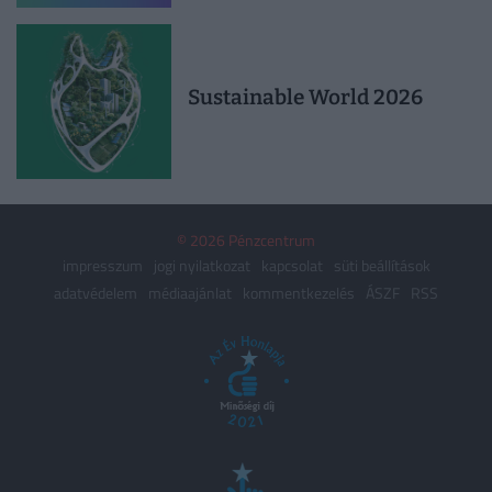
Sustainable World 2026
© 2026 Pénzcentrum
impresszum
jogi nyilatkozat
kapcsolat
süti beállítások
adatvédelem
médiaajánlat
kommentkezelés
ÁSZF
RSS