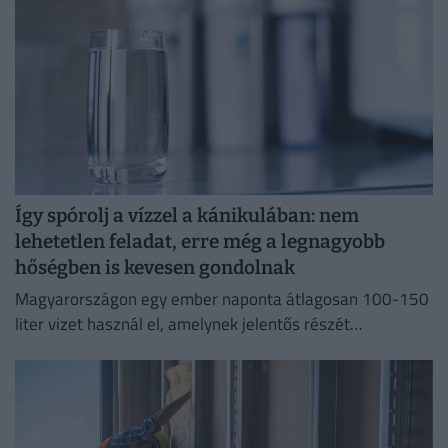
Így spórolj a vízzel a kánikulában: nem
lehetetlen feladat, erre még a legnagyobb
hőségben is kevesen gondolnak
Magyarországon egy ember naponta átlagosan 100-150
liter vizet használ el, amelynek jelentős részét
feleslegesen pazaroljuk el ivóvíz minőségű vezetékes
vízből.