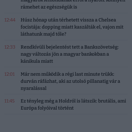
rámehet az egészségük is
12:44
Húsz hónap után térhetett vissza a Chelsea
focistája: dopping miatt kaszálták el, vajon mit
láthatunk majd tőle?
12:33
Rendkívüli bejelentést tett a Bankszövetség:
nagy változás jön a magyar bankokban a
kánikula miatt
12:01
Már nem működik a régi last minute trükk:
durván ráfázhat, aki az utolsó pillanatig vár a
nyaralással
11:45
Ez tényleg még a Holdról is látszik: brutális, ami
Európa folyóival történt