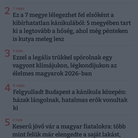
2
1 napja
Ez a 7 megye lélegezhet fel elsőként a
kibírhatatlan kánikulából: 5 megyében tart
ki a legtovább a hőség, ahol még pénteken
is kutya meleg lesz
3
3 hete
Ezzel a legális trükkel spórolnak egy
vagyont klímájukon, légkondijukon az
élelmes magyarok 2026-ban
4
6 napja
Felgyulladt Budapest a kánikula közepén:
házak lángolnak, hatalmas erők vonultak
ki
5
2 hete
Keserű jövő vár a magyar fiatalokra: több
mint felük már elengedte a saját lakást,