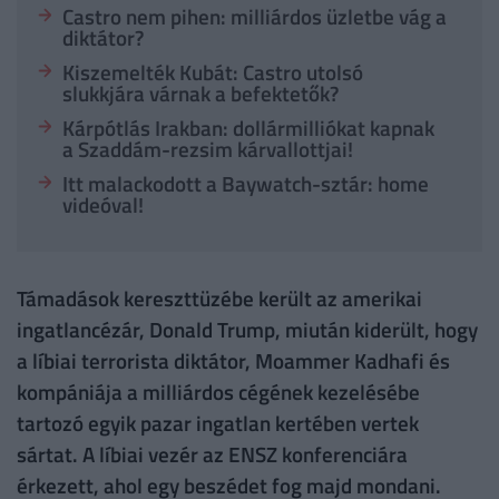
Castro nem pihen: milliárdos üzletbe vág a
diktátor?
Kiszemelték Kubát: Castro utolsó
slukkjára várnak a befektetők?
Kárpótlás Irakban: dollármilliókat kapnak
a Szaddám-rezsim kárvallottjai!
Itt malackodott a Baywatch-sztár: home
videóval!
Támadások kereszttüzébe került az amerikai
ingatlancézár, Donald Trump, miután kiderült, hogy
a líbiai terrorista diktátor, Moammer Kadhafi és
kompániája a milliárdos cégének kezelésébe
tartozó egyik pazar ingatlan kertében vertek
sártat. A líbiai vezér az ENSZ konferenciára
érkezett, ahol egy beszédet fog majd mondani.