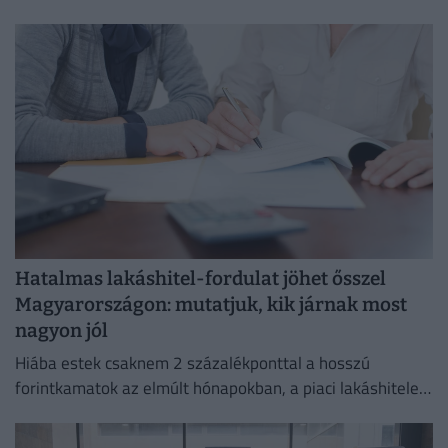
tenni a hajléktalan embereket,
Hatalmas lakáshitel-fordulat jöhet ősszel
Magyarországon: mutatjuk, kik járnak most
nagyon jól
Hiába estek csaknem 2 százalékponttal a hosszú
forintkamatok az elmúlt hónapokban, a piaci lakáshitelek
átlagkamata egyelőre alig mozdult.