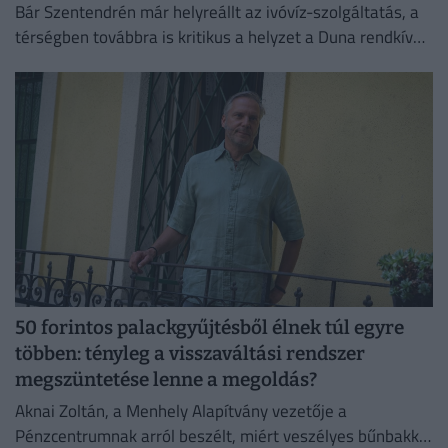
Bár Szentendrén már helyreállt az ivóvíz-szolgáltatás, a
térségben továbbra is kritikus a helyzet a Duna rendkívül
alacsony vízállása miatt.
50 forintos palackgyűjtésből élnek túl egyre
többen: tényleg a visszaváltási rendszer
megszüntetése lenne a megoldás?
Aknai Zoltán, a Menhely Alapítvány vezetője a
Pénzcentrumnak arról beszélt, miért veszélyes bűnbakká