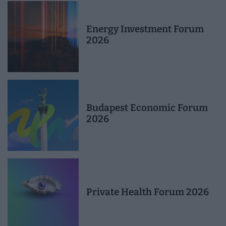
szerződésnek megfelelően teljesít. A szállító
cégeknek így csökken a kockázata. Főleg a
nemzetközi kereskedelemben fontos, de a
Energy Investment Forum
hazai körbetartozások miatt itthon is egyre
2026
népszerűbb a magas díjak ellenére is.
Budapest Economic Forum
2026
Private Health Forum 2026