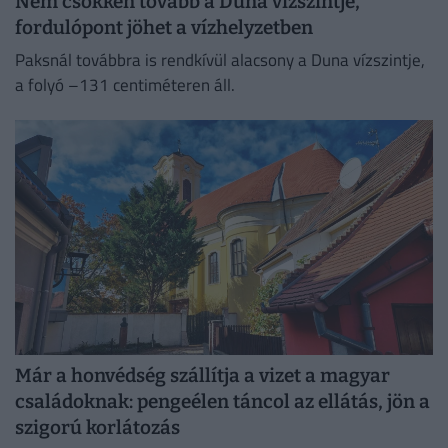
Nem csökken tovább a Duna vízszintje,
fordulópont jöhet a vízhelyzetben
Paksnál továbbra is rendkívül alacsony a Duna vízszintje,
a folyó –131 centiméteren áll.
Már a honvédség szállítja a vizet a magyar
családoknak: pengeélen táncol az ellátás, jön a
szigorú korlátozás