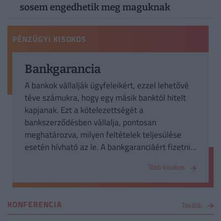
sosem engedhetik meg maguknak
PÉNZÜGYI KISOKOS
Bankgarancia
A bankok vállalják ügyfeleikért, ezzel lehetővé
téve számukra, hogy egy másik banktól hitelt
kapjanak. Ezt a kötelezettségét a
bankszerződésben vállalja, pontosan
meghatározva, milyen feltételek teljesülése
esetén hívható az le. A bankgaranciáért fizetni
kell, általában az adósság összegére vetítve évi
Több kisokos
26%-ba kerül. Legfőképp vállalkozások veszik
igénybe a bankok garanciáit. Ami egy
visszavonhatatlan fizetési ígéret a hitelintézet
KONFERENCIA
Tovább
részéről, amennyiben az ügyfél nem a