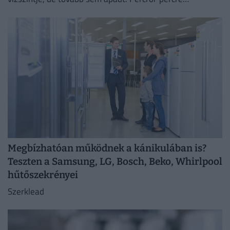
cikkünkben egész nap követjük a vízállást és mindent,
ami az...
Megbízhatóan működnek a kánikulában is?
Teszten a Samsung, LG, Bosch, Beko, Whirlpool
hűtőszekrényei
Szerklead