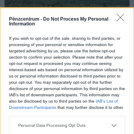
Pénzcentrum -
Do Not Process My Personal
Information
If you wish to opt-out of the sale, sharing to third parties, or
processing of your personal or sensitive information for
Súlyos veszély fenyegeti Budapest
targeted advertising by us, please use the below opt-out
ivóvízkészletét? Időzített bomba ketyeghet a
section to confirm your selection. Please note that after your
Duna mélyén
opt-out request is processed you may continue seeing
interest-based ads based on personal information utilized by
A hazai vízgazdálkodás és a Paksi Atomerőmű vízellátása
us or personal information disclosed to third parties prior to
körüli vitákban gyakran felmerül a dunai vízlépcsők
your opt-out. You may separately opt-out of the further
megépítése, ám a támogatók és az ellenzők egyaránt fél
disclosure of your personal information by third parties on the
évszázados,...
IAB’s list of downstream participants. This information may
also be disclosed by us to third parties on the
IAB’s List of
Downstream Participants
that may further disclose it to other
third parties.
Personal Data Processing Opt Outs