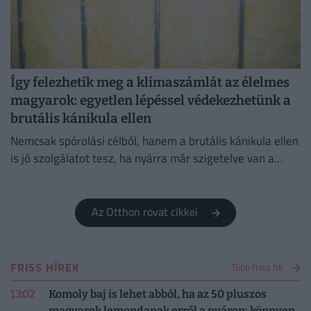
Így felezhetik meg a klímaszámlát az élelmes
magyarok: egyetlen lépéssel védekezhetünk a
brutális kánikula ellen
Nemcsak spórolási célból, hanem a brutális kánikula ellen
is jó szolgálatot tesz, ha nyárra már szigetelve van a
házunk.
Az Otthon rovat cikkei
FRISS HÍREK
Több friss hír
13:02
Komoly baj is lehet abból, ha az 50 pluszos
magyarok lemondanak erről a nyáron: könnyen