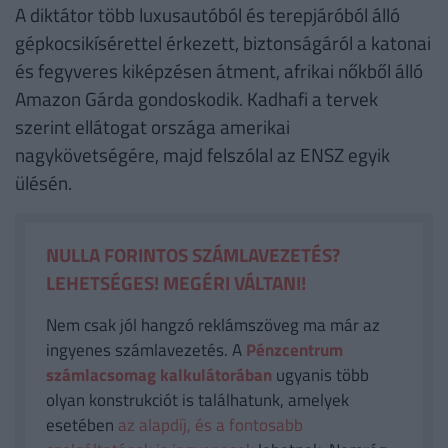
A diktátor több luxusautóból és terepjáróból álló
gépkocsikísérettel érkezett, biztonságáról a katonai
és fegyveres kiképzésen átment, afrikai nőkből álló
Amazon Gárda gondoskodik. Kadhafi a tervek
szerint ellátogat országa amerikai
nagykövetségére, majd felszólal az ENSZ egyik
ülésén.
NULLA FORINTOS SZÁMLAVEZETÉS?
LEHETSÉGES! MEGÉRI VÁLTANI!
Nem csak jól hangzó reklámszöveg ma már az
ingyenes számlavezetés. A
Pénzcentrum
számlacsomag kalkulátorában
ugyanis több
olyan konstrukciót is találhatunk, amelyek
esetében
az alapdíj, és a fontosabb