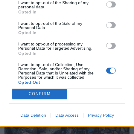
I want to opt-out of the Sharing of my
personal data.
Opted In
I want to opt-out of the Sale of my
Personal Data.
Megszólalt a Tisza-kormány a fennálló
Opted In
vízkorlátozásokról: ezek most a legfontosabb
I want to opt-out of processing my
tudnivalók
Personal Data for Targeted Advertising.
Opted In
A hőségriasztás miatt országszerte több mint hatszáz
I want to opt-out of Collection, Use,
településen vezettek be valamilyen fokozatú
Retention, Sale, and/or Sharing of my
vízkorlátozást.
Personal Data that Is Unrelated with the
Purposes for which it was collected.
Opted Out
CONFIRM
Data Deletion
Data Access
Privacy Policy