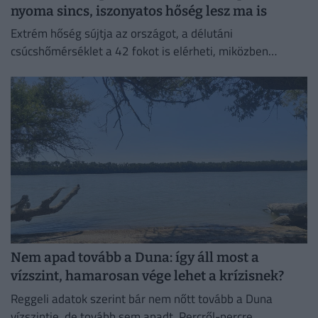
nyoma sincs, iszonyatos hőség lesz ma is
Extrém hőség sújtja az országot, a délutáni
csúcshőmérséklet a 42 fokot is elérheti, miközben
csapadékra egyáltalán nem lehet számítani.
Nem apad tovább a Duna: így áll most a
vízszint, hamarosan vége lehet a krízisnek?
Reggeli adatok szerint bár nem nőtt tovább a Duna
vízszintje, de tovább sem apadt. Percről-percre