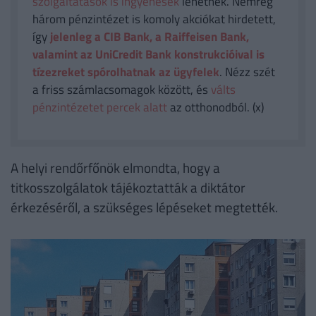
szolgáltatások is ingyenesek
lehetnek. Nemrég
három pénzintézet is komoly akciókat hirdetett,
így
jelenleg a CIB Bank, a Raiffeisen Bank,
valamint az UniCredit Bank konstrukcióival is
tízezreket spórolhatnak az ügyfelek
. Nézz szét
a friss számlacsomagok között, és
válts
pénzintézetet percek alatt
az otthonodból. (x)
A helyi rendőrfőnök elmondta, hogy a
titkosszolgálatok tájékoztatták a diktátor
érkezéséről, a szükséges lépéseket megtették.