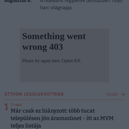
Augusztus 6.
A nukleáris fegyverek betiltásáért folyó
harc világnapja
OTTHON LEGOLVASOTTABB
Tovább
1
3 napja
Már csak ez hiányzott: több tucat
településen jön áramszünet - itt az MVM
teljes listája