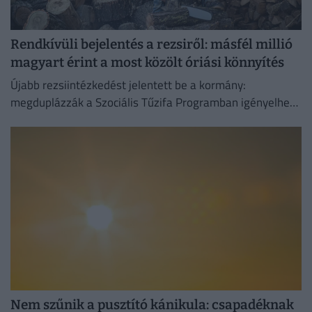
Rendkívüli bejelentés a rezsiről: másfél millió
magyart érint a most közölt óriási könnyítés
Újabb rezsiintézkedést jelentett be a kormány:
megduplázzák a Szociális Tűzifa Programban igényelhető
famennyiséget és az erre fordított költségvetési keretet.
Nem szűnik a pusztító kánikula: csapadéknak