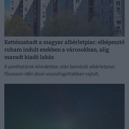
Kettészakadt a magyar albérletpiac: elképesztő
roham indult ezekben a városokban, alig
maradt kiadó lakás
A ponthatárok kihirdetése után beinduló albérletpiaci
főszezon idén jóval visszafogottabban rajtolt,