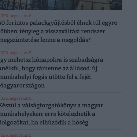
026. augusztus 6.
50 forintos palackgyűjtésből élnek túl egyre
többen: tényleg a visszaváltási rendszer
megszüntetése lenne a megoldás?
026. augusztus 5.
Így mehetsz hónapokra is szabadságra
anélkül, hogy rámenne az állásod: új
munkahelyi fogás ütötte fel a fejét
Magyarországon
026. augusztus 6.
Készül a válságforgatókönyv a magyar
munkahelyeken: erre kötelezhetik a
dolgozókat, ha elhúzódik a hőség
026. augusztus 5.