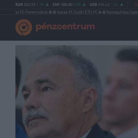
EUR
362.93
1.19
CHF
388.88
0.98
USD
314.42
1.34
2
i FC
|
Ferencváros
0-0
Vasas FC
|
Győri ETO FC
4-0
Nyíregyháza
|
Újpest FC
4-2