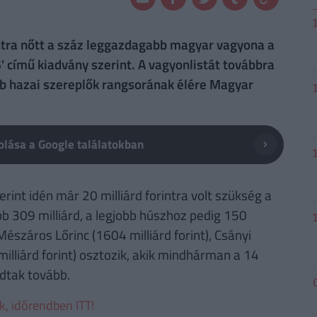
intra nőtt a száz leggazdagabb magyar vagyona a
című kiadvány szerint. A vagyonlistát továbbra
bb hazai szereplők rangsorának élére Magyar
lása a Google találatokban
int idén már 20 milliárd forintra volt szükség a
bb 309 milliárd, a legjobb húszhoz pedig 150
Mészáros Lőrinc (1604 milliárd forint), Csányi
 milliárd forint) osztozik, akik mindhárman a 14
dtak tovább.
ek, időrendben ITT!