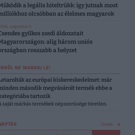
Működik a legális hiteltrükk: így jutnak most
milliókhoz olcsóbban az élelmes magyarok
026. augusztus 5.
Csendes gyilkos szedi áldozatait
Magyarországon: alig három uniós
országban rosszabb a helyzet
ERRŐL NE MARADJ LE!
Letarolták az európai kiskereskedelmet: már
minden második megvásárolt termék ebbe a
kategóriába tartozik
A saját márkás termékek népszerűsége töretlen.
NAPTÁR
Tovább