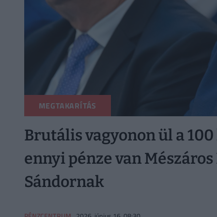
MEGTAKARÍTÁS
Brutális vagyonon ül a 10
ennyi pénze van Mészáros 
Sándornak
PÉNZCENTRUM
2026. június 16. 08:30