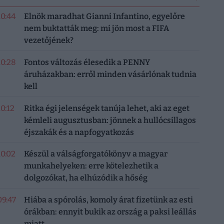
10:44
Elnök maradhat Gianni Infantino, egyelőre
nem buktatták meg: mi jön most a FIFA
vezetőjének?
10:28
Fontos változás élesedik a PENNY
áruházakban: erről minden vásárlónak tudnia
kell
10:12
Ritka égi jelenségek tanúja lehet, aki az eget
kémleli augusztusban: jönnek a hullócsillagos
éjszakák és a napfogyatkozás
10:02
Készül a válságforgatókönyv a magyar
munkahelyeken: erre kötelezhetik a
dolgozókat, ha elhúzódik a hőség
09:47
Hiába a spórolás, komoly árat fizetünk az esti
órákban: ennyit bukik az ország a paksi leállás
miatt