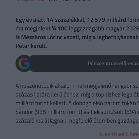
Egy év alatt 14 százalékkal, 12 579 milliárd for
ma megjelent 'A 100 leggazdagabb magyar 2026' 
is Mészáros Lőrinc vezeti, míg a legbefolyásosa
Péter került.
Pénzcentrum előresoro
A huszonötödik alkalommal megjelenő rangsor szer
százas listára kerüléshez, míg a top tízhez legalá
milliárd forint kellett. A dobogó első három fokán 
Sándor (935 milliárd forint) és Felcsuti Zsolt (594
százalékos átlagnak megfelelő ütemben gazdago
A legfrissebb hír