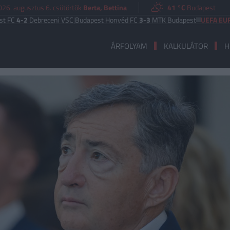
026. augusztus 6. csütörtök
Berta, Bettina
41 °C
Budapest
Debreceni VSC
|
Budapest Honvéd FC
3-3
MTK Budapest
UEFA EURÓPA LIG
ÁRFOLYAM
KALKULÁTOR
H