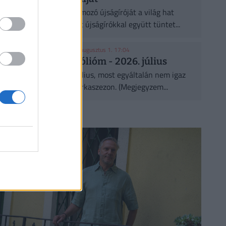
A Direkt36 volt oknyomozó újságíróját a világ hat
országából kiválasztott újságírókkal együtt tüntet...
KASZA ELLIOTT-TAL
| 2026. augusztus 1. 17:04
Az osztalék portfólióm - 2026. július
Egész aktív lett ez a július, most egyáltalán nem igaz
az, hogy a nyár az uborkaszezon. (Megjegyzem...
CÍMLAPRÓL AJÁNLJUK