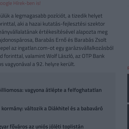
oogle Hírek-ben is!
ülük a legmagasabb pozíciót, a tizedik helyet
inttal, aki a hazai kutatás-fejlesztési szektor
leányvállalatának értékesítésével alapozta meg
ulajdonospárosa, Barabás Ernő és Barabás Zsolt
erepel az ingatlan.com-ot egy garázsvállalkozásból
d forinttal, valamint Wolf László, az OTP Bank
os vagyonával a 92. helyre került.
billiomosa: vagyona átlépte a felfoghatatlan
 kormány: változik a Diákhitel és a babaváró
ar főváros az uniós jóléti toplistán