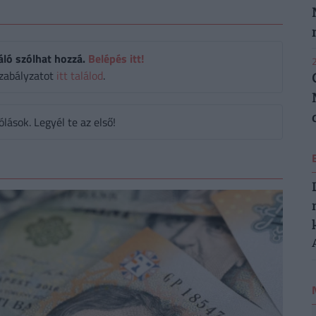
áló szólhat hozzá.
Belépés itt!
2
zabályzatot
itt találod
.
ások. Legyél te az első!