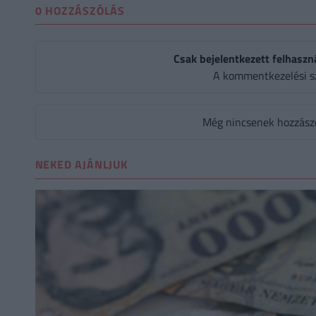
0 HOZZÁSZÓLÁS
Csak bejelentkezett felhaszn
A kommentkezelési s
Még nincsenek hozzászól
NEKED AJÁNLJUK