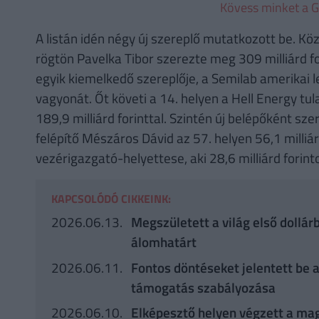
Kövess minket a G
A listán idén négy új szereplő mutatkozott be. Köz
rögtön Pavelka Tibor szerezte meg 309 milliárd for
egyik kiemelkedő szereplője, a Semilab amerikai 
vagyonát. Őt követi a 14. helyen a Hell Energy t
189,9 milliárd forinttal. Szintén új belépőként sz
felépítő Mészáros Dávid az 57. helyen 56,1 milliár
vezérigazgató-helyettese, aki 28,6 milliárd forint
KAPCSOLÓDÓ CIKKEINK:
2026.06.13.
Megszületett a világ első dollár
álomhatárt
2026.06.11.
Fontos döntéseket jelentett be a
támogatás szabályozása
2026.06.10.
Elképesztő helyen végzett a magy