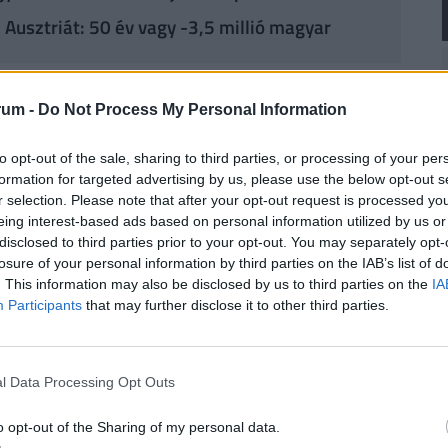
 Ausztriát: 50 év vagy -3,5 millió magyar
asági folyamatok jelentősen átformálták a piacot.
rum -
Do Not Process My Personal Information
jesített, míg az építőiparban elsősorban azok a
megrendelésekről időben átváltottak a
to opt-out of the sale, sharing to third parties, or processing of your per
gyományos áruszállítást egyre inkább az
formation for targeted advertising by us, please use the below opt-out s
tották fel. A hazai autókereskedelemben a kínai
r selection. Please note that after your opt-out request is processed y
eing interest-based ads based on personal information utilized by us or
rális változásokat, így a jó ár-érték arányú
disclosed to third parties prior to your opt-out. You may separately opt-
 stratégiai előnynek számít.
losure of your personal information by third parties on the IAB’s list of
. This information may also be disclosed by us to third parties on the
IA
es hazai vállalkozók egy része az aktív cégépítés
Participants
that may further disclose it to other third parties.
ellemzően olyan kisebb, operatív feladatokkal nem
gisztika, az élelmiszeripari réspiacok vagy a
l Data Processing Opt Outs
 alkalmazása sok területen még gyerekcipőben jár,
, a drónok használata vagy a megújuló
o opt-out of the Sharing of my personal data.
agyobb hazai vállalatok működésébe. Kolozsi