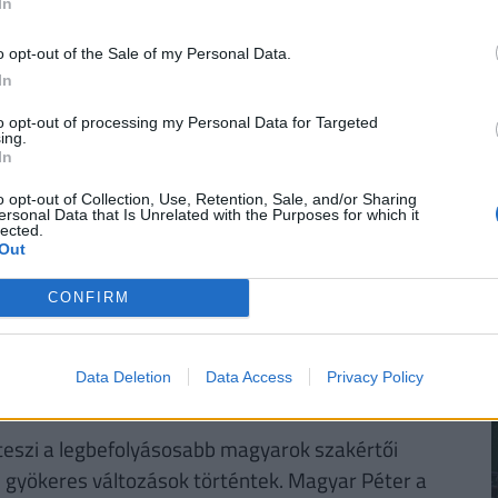
In
sok életútja olyan sikertörténet, amelyből sokat
em a teljesítmény természetes mérőszáma.
o opt-out of the Sale of my Personal Data.
In
to opt-out of processing my Personal Data for Targeted
ÉNZED? VAN OLCSÓ MEGOLDÁS!
ing.
In
a
30 000 000 forintot 20 éves futamidőre már
o opt-out of Collection, Use, Retention, Sale, and/or Sharing
törlesztővel fel lehet venni
a
K&H Banknál.
De
ersonal Data that Is Unrelated with the Purposes for which it
lected.
k ajánlata sem:
az UniCredit Banknál 6,78%, az
Out
 a MagNet Banknál 7,02%.
Érdemes még megnézni
és egyedi kalkulációt végezni, saját preferenciáink
CONFIRM
e. Ehhez keresd fel a
Pénzcentrum kalkulátorát.
Data Deletion
Data Access
Privacy Policy
éteszi a legbefolyásosabb magyarok szakértői
en gyökeres változások történtek. Magyar Péter a