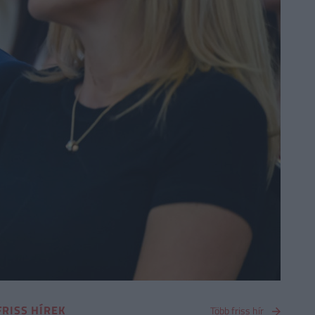
FRISS HÍREK
Több friss hír