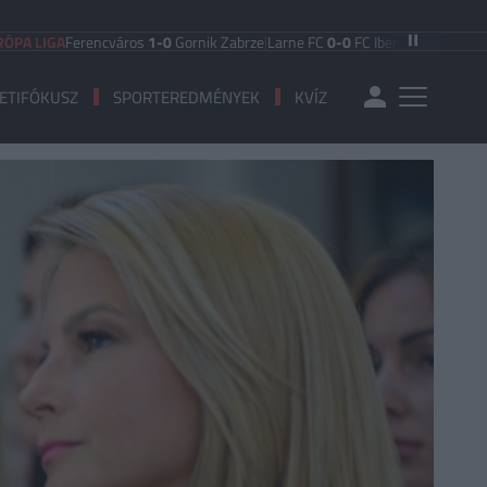
A
Ferencváros
1-0
Gornik Zabrze
|
Larne FC
0-0
FC Iberia 1999
|
Shamrock Rov
ETIFÓKUSZ
SPORTEREDMÉNYEK
KVÍZ