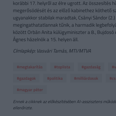
korábbi 17. helyről az élre ugrott. Az összesítés 
megerősödését és az előző kabinethez köthető sz
ugyanakkor stabilak maradtak, Csányi Sándor (2.) 
megingathatatlannak tűnik, a harmadik legbefolyá
között Orbán Anita külügyminiszter a 8., Bujdosó 
Ágnes házelnök a 15. helyen áll.
Címlapkép: Vasvári Tamás, MTI/MTVA
#megtakarítás
#toplista
#gazdaság
#
#gazdagok
#politika
#milliárdosok
#cs
#magyar péter
Ennek a cikknek az előkészítésében AI-asszisztens működöt
ellenőrizte.