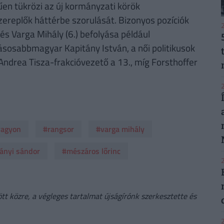
hűen tükrözi az új kormányzati körök
ereplők háttérbe szorulását. Bizonyos pozíciók
2
és Varga Mihály (6.) befolyása például
sosabbmagyar Kapitány István, a női politikusok
Andrea Tisza-frakcióvezető a 13., míg Forsthoffer
2
vagyon
#rangsor
#varga mihály
ányi sándor
#mészáros lőrinc
2
t közre, a végleges tartalmat újságírónk szerkesztette és
2