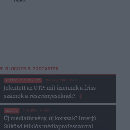
PC BLOGGER & PODCASTER
2026. augusztus 5. 16:30
PORTFOLIO CHECKLIST
Jelentett az OTP: mit üzennek a friss
számok a részvényeseknek?
2026. július 16. 18:28
MEDIA1
Új médiatörvény, új korszak? Interjú
Sükösd Miklós médiaprofesszorral