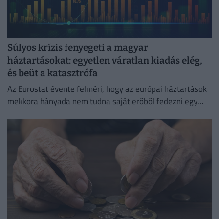
Súlyos krízis fenyegeti a magyar
háztartásokat: egyetlen váratlan kiadás elég,
és beüt a katasztrófa
Az Eurostat évente felméri, hogy az európai háztartások
mekkora hányada nem tudna saját erőből fedezni egy
hirtelen jött, előre nem tervezett kiadást.