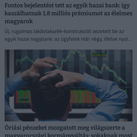
Fontos bejelentést tett az egyik hazai bank: így
kaszálhatnak 1,8 milliós prémiumot az élelmes
magyarok
Új, rugalmas lakástakarék-konstrukciót vezetett be az
egyik hazai nagybank: az ügyfelek már négy, illetve nyolc
év elteltével is kivehetik a pénzüket előre meghatározott
hozammal.
Óriási pénzeket mozgatott meg világszerte a
magyarországi kormányváltás: sokaknak most