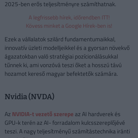
2025-ben erős teljesítményre számíthatnak.
A legfrissebb hírek, időrendben ITT!
Kövess minket a Google Hírek-ben is!
Ezek a vállalatok szilárd fundamentumaikkal,
innovatív üzleti modelljeikkel és a gyorsan növekvő
ágazatokban való stratégiai pozícionálásukkal
tűnnek ki, ami vonzóvá teszi őket a hosszú távú
hozamot kereső magyar befektetők számára.
Nvidia (NVDA)
Az
NVIDIA-t vezető szerepe
az AI hardverek és
GPU-k terén az AI- forradalom kulcsszereplőjévé
teszi. A nagy teljesítményű számítástechnika iránti