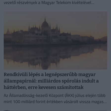
vezető részvények a Magyar Telekom kivételével
gyengültek az előző napi záráshoz képest.
Rendkívüli lépés a legnépszerűbb magyar
állampapírnál: milliárdos spórolás indult a
háttérben, erre kevesen számítottak
Az Államadósság-kezelő Központ (ÁKK) július elején több
mint 100 milliárd forint értékben vásárolt vissza magas
kamatozású Fix Magyar Állampapírokat.