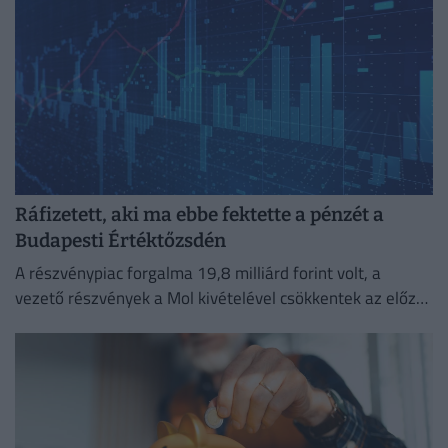
Ráfizetett, aki ma ebbe fektette a pénzét a
Budapesti Értéktőzsdén
A részvénypiac forgalma 19,8 milliárd forint volt, a
vezető részvények a Mol kivételével csökkentek az előző
napi záráshoz képest.