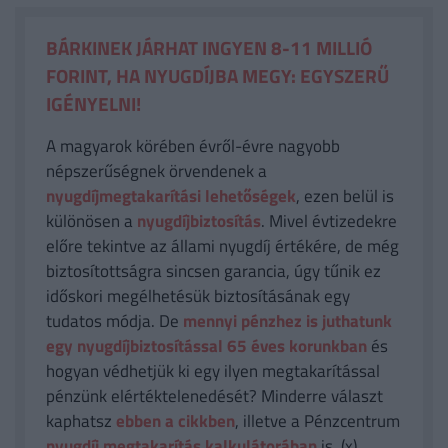
BÁRKINEK JÁRHAT INGYEN 8-11 MILLIÓ
FORINT, HA NYUGDÍJBA MEGY: EGYSZERŰ
IGÉNYELNI!
A magyarok körében évről-évre nagyobb
népszerűségnek örvendenek a
nyugdíjmegtakarítási lehetőségek
, ezen belül is
különösen a
nyugdíjbiztosítás
. Mivel évtizedekre
előre tekintve az állami nyugdíj értékére, de még
biztosítottságra sincsen garancia, úgy tűnik ez
időskori megélhetésük biztosításának egy
tudatos módja. De
mennyi pénzhez is juthatunk
egy nyugdíjbiztosítással 65 éves korunkban
és
hogyan védhetjük ki egy ilyen megtakarítással
pénzünk elértéktelenedését? Minderre választ
kaphatsz
ebben a cikkben
, illetve a Pénzcentrum
nyugdíj megtakarítás kalkulátorában
is. (x)