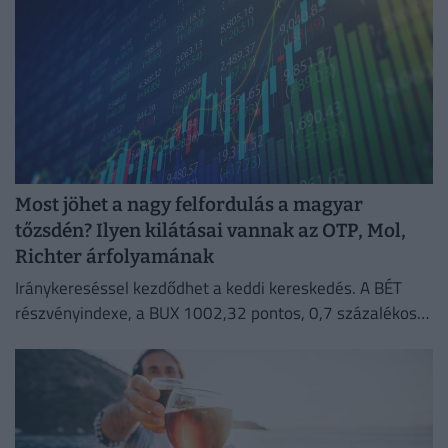
Most jöhet a nagy felfordulás a magyar
tőzsdén? Ilyen kilátásai vannak az OTP, Mol,
Richter árfolyamának
Iránykereséssel kezdődhet a keddi kereskedés. A BÉT
részvényindexe, a BUX 1002,32 pontos, 0,7 százalékos
emelkedéssel 144 473,37 ponton zárt hétfőn.