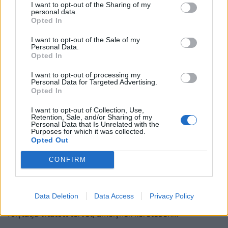
I want to opt-out of the Sharing of my
A mesterséges intelligencia robbanásszerű terjedése már
personal data.
Opted In
nemcsak a technológiai vállalatokat érinti, hanem a
hétköznapi fogyasztók pénztárcáját is.
I want to opt-out of the Sale of my
Personal Data.
Opted In
I want to opt-out of processing my
Personal Data for Targeted Advertising.
Opted In
I want to opt-out of Collection, Use,
Retention, Sale, and/or Sharing of my
Personal Data that Is Unrelated with the
Purposes for which it was collected.
Opted Out
Jöhet az elkövetkező világbajnokságok
CONFIRM
európai bojkottja: ez megrengeti majd az
egész focivilágot
Data Deletion
Data Access
Privacy Policy
A FIFA pénteki közleményében megerősítette, hogy
folytatja vitatott tervét, amelynek keretében
magánbefektetők vásárolhatnának részesedést a nagy