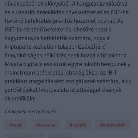
növekedésének előnyeiből. A hangulat javulásával
és a vásárlói érdeklődés növekedésével az IBIT-be
történő befektetés jelentős hozamot hozhat. Az
IBIT-be történő befektetés lehetővé teszi a
hagyományos befektetők számára, hogy a
kriptopénz közvetlen tulajdonlásával járó
bonyolultságok nélkül férjenek hozzá a bitcoinhoz.
Mivel a digitális eszközök egyre inkább beépülnek a
mainstream befektetési stratégiákba, az IBIT
praktikus megoldásként szolgál azok számára, akik
portfóliójukat kriptovaluta kitettséggel kívánják
diverzifikálni.
Címlapkép: Getty Images
#tesla
#kereslet
#vezető
#befektetők