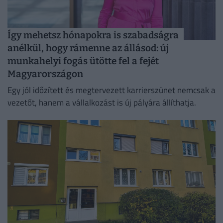
Így mehetsz hónapokra is szabadságra
anélkül, hogy rámenne az állásod: új
munkahelyi fogás ütötte fel a fejét
Magyarországon
Egy jól időzített és megtervezett karrierszünet nemcsak a
vezetőt, hanem a vállalkozást is új pályára állíthatja.