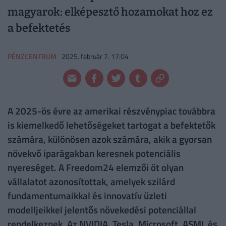
magyarok: elképesztő hozamokat hoz ez
a befektetés
PÉNZCENTRUM
2025. február 7. 17:04
A 2025-ös évre az amerikai részvénypiac továbbra
is kiemelkedő lehetőségeket tartogat a befektetők
számára, különösen azok számára, akik a gyorsan
növekvő iparágakban keresnek potenciális
nyereséget. A Freedom24 elemzői öt olyan
vállalatot azonosítottak, amelyek szilárd
fundamentumaikkal és innovatív üzleti
modelljeikkel jelentős növekedési potenciállal
rendelkeznek. Az NVIDIA, Tesla, Microsoft, ASML és