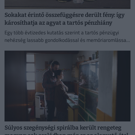
Sokakat érintő összefüggésre derült fény: így
károsíthatja az agyat a tartós pénzhiány
Egy több évtizedes kutatás szerint a tartós pénzügyi
nehézség lassabb gondolkodással és memóriaromlással
járhat.
Súlyos szegénységi spirálba került rengeteg