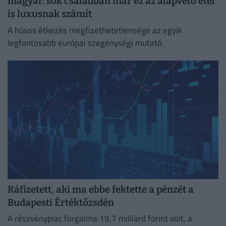
magyar: sok családban már ez az alapvető étel
is luxusnak számít
A húsos étkezés megfizethetetlensége az egyik
legfontosabb európai szegénységi mutató.
Ráfizetett, aki ma ebbe fektette a pénzét a
Budapesti Értéktőzsdén
A részvénypiac forgalma 19,7 milliárd forint volt, a