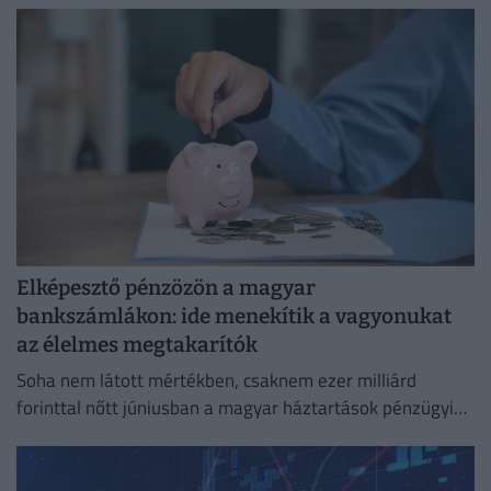
versenyekben.
Elképesztő pénzözön a magyar
bankszámlákon: ide menekítik a vagyonukat
az élelmes megtakarítók
Soha nem látott mértékben, csaknem ezer milliárd
forinttal nőtt júniusban a magyar háztartások pénzügyi
megtakarításainak állománya.