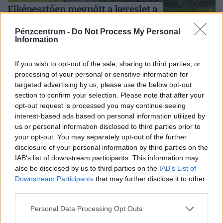
Elképesztően megnőtt a kereslet a
lakáspiacon: az járhat most nagyon jól,
Pénzcentrum -
Do Not Process My Personal
aki ilyen ingatlant adna el
Information
A fellendülést elsősorban a kelet-magyarországi
vármegyék élénkülése hajtotta, míg Budapesten a vevői
If you wish to opt-out of the sale, sharing to third parties, or
aktivitás lényegében stagnált.
processing of your personal or sensitive information for
targeted advertising by us, please use the below opt-out
section to confirm your selection. Please note that after your
opt-out request is processed you may continue seeing
interest-based ads based on personal information utilized by
us or personal information disclosed to third parties prior to
your opt-out. You may separately opt-out of the further
disclosure of your personal information by third parties on the
IAB’s list of downstream participants. This information may
also be disclosed by us to third parties on the
IAB’s List of
Downstream Participants
that may further disclose it to other
third parties.
Kész, ennyi volt: brutális áremelés éri el a
telefonokat és laptopokat, mélyen a
Personal Data Processing Opt Outs
zsebünkbe kell nyúlnunk