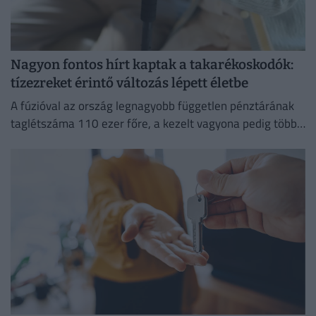
Nagyon fontos hírt kaptak a takarékoskodók:
tízezreket érintő változás lépett életbe
A fúzióval az ország legnagyobb független pénztárának
taglétszáma 110 ezer főre, a kezelt vagyona pedig több
mint 295 milliárd forintra nőtt.