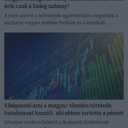
érik csak a hideg zuhany?
A jelek szerint a befektetők egyértelműen megvették a
piacbarát magyar politikai fordulat és a közeledő
euróbevezetés narratíváját.
Elképesztő ami a magyar tőzsdén történik:
hatalmasat kaszált, aki ebben tartotta a pénzét
Júliusban ismét erősödött a Budapesti Értéktőzsde