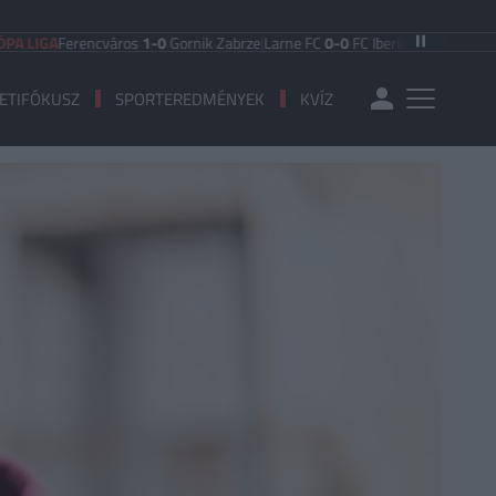
A
Ferencváros
1-0
Gornik Zabrze
|
Larne FC
0-0
FC Iberia 1999
|
Shamrock Rov
ETIFÓKUSZ
SPORTEREDMÉNYEK
KVÍZ