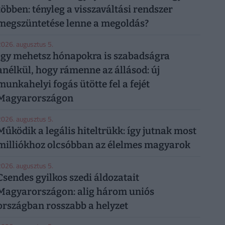
többen: tényleg a visszaváltási rendszer
megszüntetése lenne a megoldás?
026. augusztus 5.
Így mehetsz hónapokra is szabadságra
anélkül, hogy rámenne az állásod: új
munkahelyi fogás ütötte fel a fejét
Magyarországon
026. augusztus 5.
Működik a legális hiteltrükk: így jutnak most
milliókhoz olcsóbban az élelmes magyarok
026. augusztus 5.
Csendes gyilkos szedi áldozatait
Magyarországon: alig három uniós
országban rosszabb a helyzet