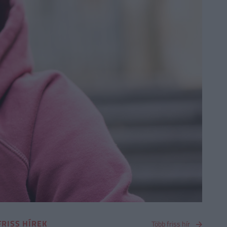
FRISS HÍREK
Több friss hír