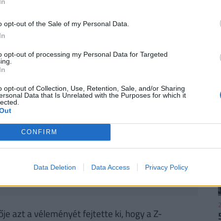
In
törlesztővel fel lehet venni
a
K&H Banknál.
De
k ajánlata sem:
az UniCredit Banknál 6,78%, az
o opt-out of the Sale of my Personal Data.
 a MagNet Banknál 7,02%.
Érdemes még megnézni
In
és egyedi kalkulációt végezni, saját preferenciáink
to opt-out of processing my Personal Data for Targeted
e. Ehhez keresd fel a
Pénzcentrum kalkulátorát.
ing.
In
o opt-out of Collection, Use, Retention, Sale, and/or Sharing
ersonal Data that Is Unrelated with the Purposes for which it
lected.
Out
CONFIRM
t be a PENNY: ennyit kapnak idén a
Data Deletion
Data Access
Privacy Policy
dít béremelésre a PENNY Magyarország, így a kereset
alatnál.
2
e azt a véleményét fejtette ki, hogy a Z-