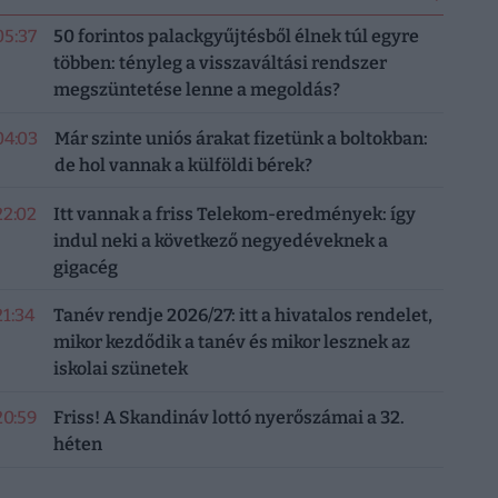
05:37
50 forintos palackgyűjtésből élnek túl egyre
többen: tényleg a visszaváltási rendszer
megszüntetése lenne a megoldás?
04:03
Már szinte uniós árakat fizetünk a boltokban:
de hol vannak a külföldi bérek?
22:02
Itt vannak a friss Telekom-eredmények: így
indul neki a következő negyedéveknek a
gigacég
21:34
Tanév rendje 2026/27: itt a hivatalos rendelet,
mikor kezdődik a tanév és mikor lesznek az
iskolai szünetek
20:59
Friss! A Skandináv lottó nyerőszámai a 32.
héten