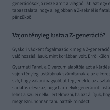
generációsok jó része amit a világból lát, azt egy e
tapasztalata, hogy a legjobban a Z-seknél is fiata
pénzükből.
Vajon tényleg lusta a Z-generáció?
Gyakori vádként fogalmazódik meg a Z-generáció 
való hozzáállásuk, mint korábban volt. Erről kül
Gyarmati Fanni, a Diverzum alapítója azt a kérdés
vajon tényleg lustábbnak számítanak-e az e koros
szó, hogy valami nagyobbat tegyenek le az asztalr
sarkítás eleve az, hogy bármelyik generációt lus
lehet a szülei nélkül értelmezni, ha azt állítjuk, ho
megnézni, honnan tanulhatták mindezt.