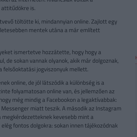
 attitűdökre is.
tvevő töltötte ki, mindannyian online. Zajlott egy
szletesebben mentek utána a már említett
yeket ismertetve hozzátette, hogy hogy a
nul, de sokan vannak olyanok, akik már dolgoznak,
a felsőoktatási jogviszonyuk mellett.
ek online, de jól látszódik a különbség is a
nte folyamatosan online van, és jellemzően az
 hogy még mindig a Facebookon a legaktívabbak:
b a Messenger miatt teszik. A második az Instagram
s a megkérdezetteknek kevesebb mint a
s elég fontos dolgokra: sokan innen tájékozódnak