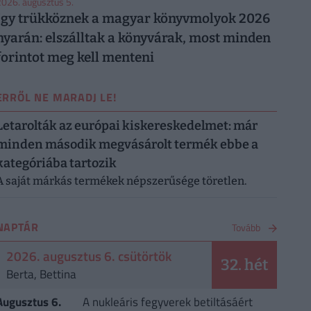
026. augusztus 5.
Így trükköznek a magyar könyvmolyok 2026
nyarán: elszálltak a könyvárak, most minden
forintot meg kell menteni
ERRŐL NE MARADJ LE!
Letarolták az európai kiskereskedelmet: már
minden második megvásárolt termék ebbe a
kategóriába tartozik
A saját márkás termékek népszerűsége töretlen.
NAPTÁR
Tovább
2026. augusztus 6. csütörtök
32. hét
Berta, Bettina
Augusztus 6.
A nukleáris fegyverek betiltásáért