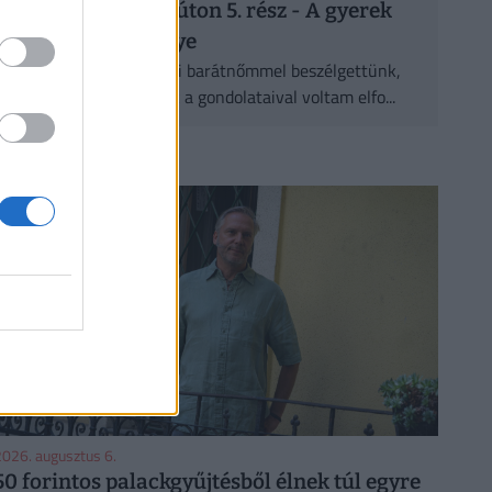
Halál felé vezető úton 5. rész - A gyerek
kicsi, de nem hülye
Pár nappal ezelőtt Gabi barátnőmmel beszélgettünk,
éppen ennek a cikknek a gondolataival voltam elfo...
CÍMLAPRÓL AJÁNLJUK
026. augusztus 6.
50 forintos palackgyűjtésből élnek túl egyre