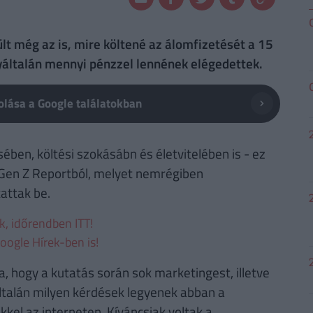
t még az is, mire költené az álomfizetését a 15
egyáltalán mennyi pénzzel lennének elégedettek.
lása a Google találatokban
ben, költési szokásábn és életvitelében is - ez
t Gen Z Reportból, melyet nemrégiben
attak be.
ek, időrendben ITT!
oogle Hírek-ben is!
a, hogy a kutatás során sok marketingest, illetve
talán milyen kérdések legyenek abban a
kkel az interneten. Kíváncsiak voltak a