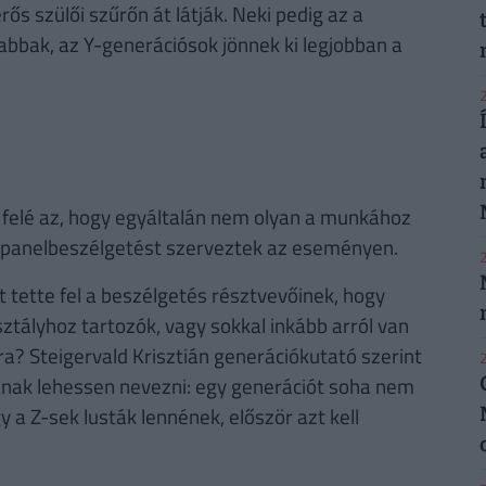
rős szülői szűrőn át látják. Neki pedig az a
labbak, az Y-generációsok jönnek ki legjobban a
2
felé az, hogy egyáltalán nem olyan a munkához
ön panelbeszélgetést szerveztek az eseményen.
2
t tette fel a beszélgetés résztvevőinek, hogy
ztályhoz tartozók, vagy sokkal inkább arról van
a? Steigervald Krisztián generációkutató szerint
2
tának lehessen nevezni: egy generációt soha nem
gy a Z-sek lusták lennének, először azt kell