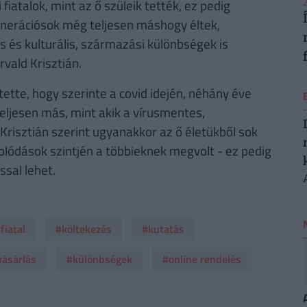
2
fiatalok, mint az ő szüleik tették, ez pedig
enerációsok még teljesen máshogy éltek,
s és kulturális, származási különbségek is
vald Krisztián.
tte, hogy szerinte a covid idején, néhány éve
eljesen más, mint akik a vírusmentes,
Krisztián szerint ugyanakkor az ő életükből sok
lódások szintjén a többieknek megvolt - ez pedig
ssal lehet.
fiatal
#költekezés
#kutatás
vásárlás
#különbségek
#online rendelés