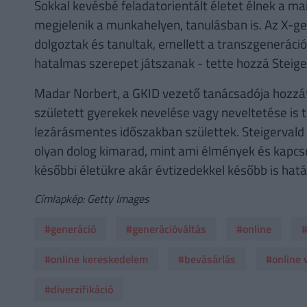
Sokkal kevésbé feladatorientált életet élnek a mai 
megjelenik a munkahelyen, tanulásban is. Az X-g
dolgoztak és tanultak, emellett a transzgeneráció
hatalmas szerepet játszanak - tette hozzá Steiger
Madar Norbert, a GKID vezető tanácsadója hozzáte
született gyerekek nevelése vagy neveltetése is t
lezárásmentes időszakban születtek. Steigervald 
olyan dolog kimarad, mint ami élmények és kapcso
későbbi életükre akár évtizedekkel később is hatá
Címlapkép: Getty Images
#generáció
#generációváltás
#online
#
#online kereskedelem
#bevásárlás
#online 
#diverzifikáció