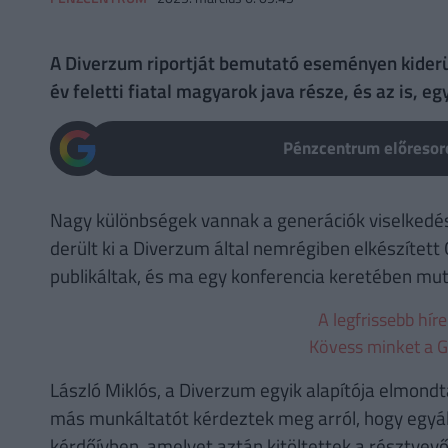
A Diverzum riportját bemutató eseményen kiderül
év feletti fiatal magyarok java része, és az is, 
Pénzcentrum előresoro
Nagy különbségek vannak a generációk viselkedésé
derült ki a Diverzum által nemrégiben elkészítet
publikáltak, és ma egy konferencia keretében mut
A legfrissebb hír
Kövess minket a G
László Miklós, a Diverzum egyik alapítója elmondt
más munkáltatót kérdeztek meg arról, hogy egyál
kérdőívben, amelyet aztán kitöltettek a résztvevő