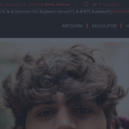
6. augusztus 6. csütörtök
Berta, Bettina
28 °C
Budapest
Debreceni VSC
|
Budapest Honvéd FC
3-3
MTK Budapest
UEFA EURÓPA LIG
ÁRFOLYAM
KALKULÁTOR
H