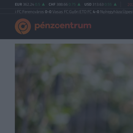
EUR
362.24
0.5
CHF
388.66
0.75
USD
313.63
0.55
202
i FC
|
Ferencváros
0-0
Vasas FC
|
Győri ETO FC
4-0
Nyíregyháza
|
Újpest FC
4-2