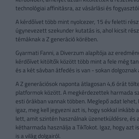
technológiai affinitásra, az vásárlási és fogyasztói
A kérdőívet több mint nyolcezer, 15 év feletti rész
úgynevezett szekunder kutatás is, ahol kicsit ré
témáknak a Z generáció körében.
Gyarmati Fanni, a Diverzum alapítója az eredmén
kérdőívet kitöltők között több mint a fele még ta
és a két sávban átfedés is van - sokan dolgoznak 
A Z generációsok naponta átlagosan 4,6 órát tölten
platformok között. A megkérdezettek harmada szi
esti órákban vannak többen. Meglepő adat lehet,
igaz, meg kell jegyezni azt is, hogy sokkal inkáb
lett, amit szintén használnak üzenetküldésre, é
kétharmada használja a TikTokot. Igaz, hogy azt i
is a világ dolgairól.