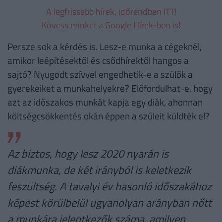
A legfrissebb hírek, időrendben ITT!
Kövess minket a Google Hírek-ben is!
Persze sok a kérdés is. Lesz-e munka a cégeknél,
amikor leépítésektől és csődhírektől hangos a
sajtó? Nyugodt szívvel engedhetik-e a szülők a
gyerekeiket a munkahelyekre? Előfordulhat-e, hogy
azt az időszakos munkát kapja egy diák, ahonnan
költségcsökkentés okán éppen a szüleit küldték el?
Az biztos, hogy lesz 2020 nyarán is
diákmunka, de két irányból is keletkezik
feszültség. A tavalyi év hasonló időszakához
képest körülbelül ugyanolyan arányban nőtt
a munkára jelentkezők száma, amilyen