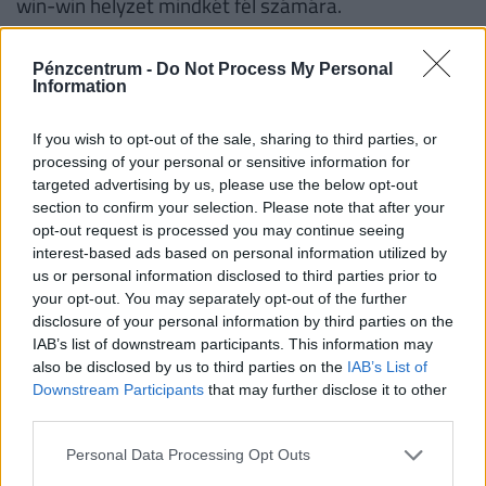
win-win helyzet mindkét fél számára.
Pénzcentrum -
Do Not Process My Personal
#hrcentrum
#fizetés
#bér
Information
#diákmunka
#munka
#kereset
#állás
If you wish to opt-out of the sale, sharing to third parties, or
processing of your personal or sensitive information for
#vendégmunkás
#határozott idejű szerződés
targeted advertising by us, please use the below opt-out
section to confirm your selection. Please note that after your
#munkaerő közvetítő
opt-out request is processed you may continue seeing
interest-based ads based on personal information utilized by
NEKED AJÁNLJUK
us or personal information disclosed to third parties prior to
your opt-out. You may separately opt-out of the further
disclosure of your personal information by third parties on the
IAB’s list of downstream participants. This information may
also be disclosed by us to third parties on the
IAB’s List of
Downstream Participants
that may further disclose it to other
third parties.
Personal Data Processing Opt Outs