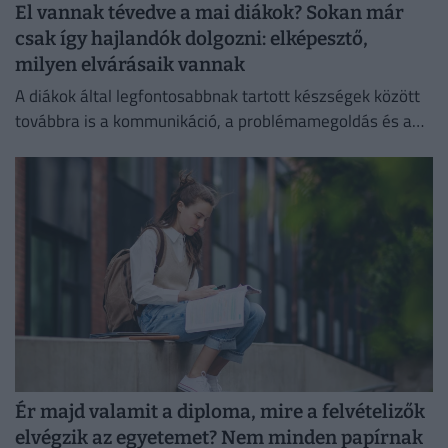
El vannak tévedve a mai diákok? Sokan már
csak így hajlandók dolgozni: elképesztő,
milyen elvárásaik vannak
A diákok által legfontosabbnak tartott készségek között
továbbra is a kommunikáció, a problémamegoldás és a
kritikus gondolkodás vezet.
Ér majd valamit a diploma, mire a felvételizők
elvégzik az egyetemet? Nem minden papírnak