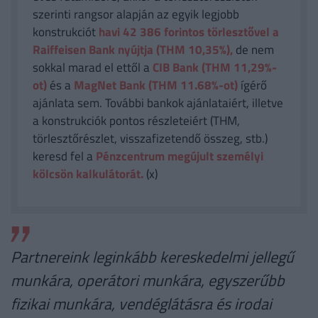
szerinti rangsor alapján az egyik legjobb
konstrukciót
havi 42 386
forintos törlesztővel a
Raiffeisen Bank nyújtja (THM 10,35%),
de nem
sokkal marad el ettől a
CIB Bank (THM 11,29%-
ot)
és a
MagNet Bank (THM 11.68%-ot)
ígérő
ajánlata sem. További bankok ajánlataiért, illetve
a konstrukciók pontos részleteiért (THM,
törlesztőrészlet, visszafizetendő összeg, stb.)
keresd fel a
Pénzcentrum megújult személyi
kölcsön kalkulátorát.
(x)
Partnereink leginkább kereskedelmi jellegű
munkára, operátori munkára, egyszerűbb
fizikai munkára, vendéglátásra és irodai