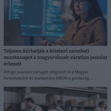
Teljesen átírhatják a kötelező szombati
munkanapot a magyaroknak: váratlan javaslat
érkezett
Átfogó javaslatcsomagot dolgozott ki a Magyar
Kereskedelmi és Iparkamara (MKIK) a gazdaság
működőképességének megőrzése és az energiaválság
kezelése érdekében.