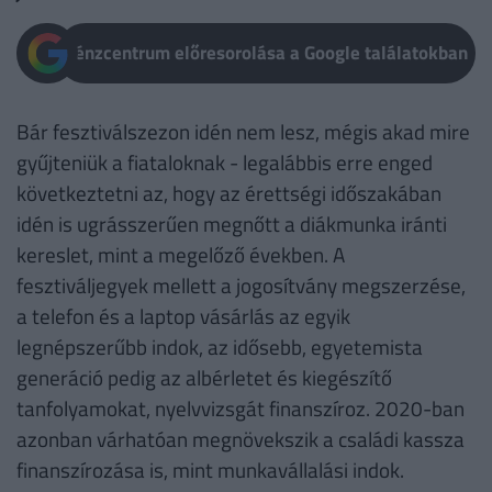
Pénzcentrum előresorolása a Google találatokban
Bár fesztiválszezon idén nem lesz, mégis akad mire
gyűjteniük a fiataloknak - legalábbis erre enged
következtetni az, hogy az érettségi időszakában
idén is ugrásszerűen megnőtt a diákmunka iránti
kereslet, mint a megelőző években. A
fesztiváljegyek mellett a jogosítvány megszerzése,
a telefon és a laptop vásárlás az egyik
legnépszerűbb indok, az idősebb, egyetemista
generáció pedig az albérletet és kiegészítő
tanfolyamokat, nyelvvizsgát finanszíroz. 2020-ban
azonban várhatóan megnövekszik a családi kassza
finanszírozása is, mint munkavállalási indok.