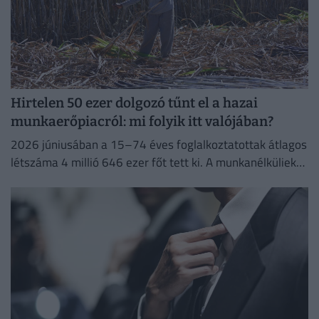
Hirtelen 50 ezer dolgozó tűnt el a hazai
munkaerőpiacról: mi folyik itt valójában?
2026 júniusában a 15–74 éves foglalkoztatottak átlagos
létszáma 4 millió 646 ezer főt tett ki. A munkanélküliek
száma 214 ezer fő, a munkanélküliségi ráta 4,4%...