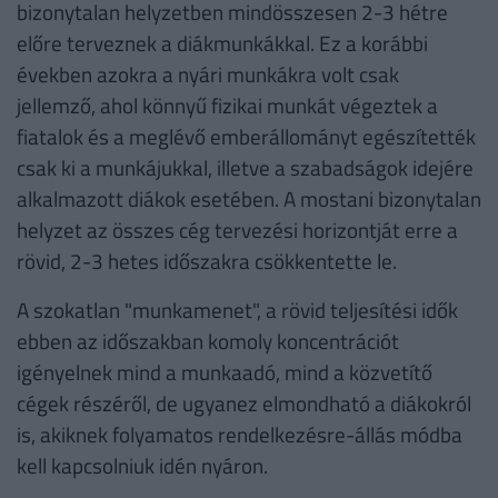
bizonytalan helyzetben mindösszesen 2-3 hétre
előre terveznek a diákmunkákkal. Ez a korábbi
években azokra a nyári munkákra volt csak
jellemző, ahol könnyű fizikai munkát végeztek a
fiatalok és a meglévő emberállományt egészítették
csak ki a munkájukkal, illetve a szabadságok idejére
alkalmazott diákok esetében. A mostani bizonytalan
helyzet az összes cég tervezési horizontját erre a
rövid, 2-3 hetes időszakra csökkentette le.
A szokatlan "munkamenet", a rövid teljesítési idők
ebben az időszakban komoly koncentrációt
igényelnek mind a munkaadó, mind a közvetítő
cégek részéről, de ugyanez elmondható a diákokról
is, akiknek folyamatos rendelkezésre-állás módba
kell kapcsolniuk idén nyáron.