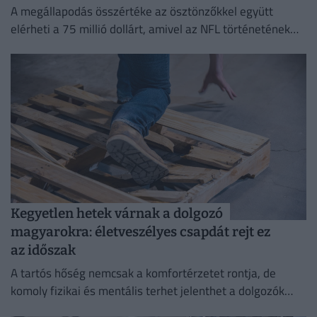
A megállapodás összértéke az ösztönzőkkel együtt
elérheti a 75 millió dollárt, amivel az NFL történetének
legmagasabb garantált összegét biztosítja egy futó
számára.
Kegyetlen hetek várnak a dolgozó
magyarokra: életveszélyes csapdát rejt ez
az időszak
A tartós hőség nemcsak a komfortérzetet rontja, de
komoly fizikai és mentális terhet jelenthet a dolgozók
számára.