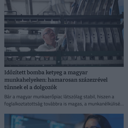
Időzített bomba ketyeg a magyar
munkahelyeken: hamarosan százezrével
tűnnek el a dolgozók
Bár a magyar munkaerőpiac látszólag stabil, hiszen a
foglalkoztatottság továbbra is magas, a munkanélküliség
pedig nem emelkedik drámai mértékben.