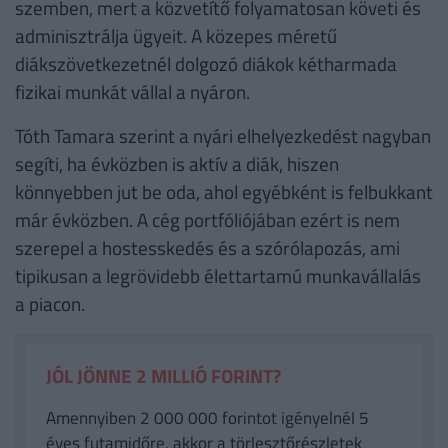
szemben, mert a közvetítő folyamatosan követi és
adminisztrálja ügyeit. A közepes méretű
diákszövetkezetnél dolgozó diákok kétharmada
fizikai munkát vállal a nyáron.
Tóth Tamara szerint a nyári elhelyezkedést nagyban
segíti, ha évközben is aktív a diák, hiszen
könnyebben jut be oda, ahol egyébként is felbukkant
már évközben. A cég portfóliójában ezért is nem
szerepel a hostesskedés és a szórólapozás, ami
tipikusan a legrövidebb élettartamú munkavállalás
a piacon.
JÓL JÖNNE 2 MILLIÓ FORINT?
Amennyiben 2 000 000 forintot igényelnél 5
éves futamidőre, akkor a törlesztőrészletek