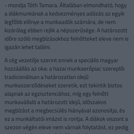
- mondja Tóth Tamara. Általában elmondható, hogy
a diákmunkának a kedvezményes adózás az egyik
legfőbb előnye a munkaadók számára, de nem
kizárólag ebben rejlik a népszerűsége. A határozott
időre szóló megbízásokhoz felnőtteket eleve nem is
igazán lehet találni.
A cég vezetője szerint ennek a speciális magyar
hozzáállás az oka: a hazai munkaerőpiac szereplői
tradicionálisan a határozatlan idejű
munkaszerződéseket szeretik, ezt tekintik biztos
alapnak az egzisztenciához, míg egy felnőtt
munkavállaló a határozott idejű, időszakos
megbízást a megbecsülés hiányával azonosítja, és
ez a munkáltatói imázst is rontja. A diákok viszont a
szezon végén eleve nem várnak folytatást, ez pedig