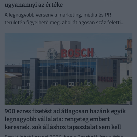
ugyanannyi az értéke
A legnagyobb verseny a marketing, média és PR
területén figyelhető meg, ahol átlagosan száz feletti
jelentkező juthat egy pályakezdő állásra.
900 ezres fizetést ad átlagosan hazánk egyik
legnagyobb vállalata: rengeteg embert
keresnek, sok álláshoz tapasztalat sem kell
Ennyit lehet keresni 2026-ban a Boschnál: íme a friss