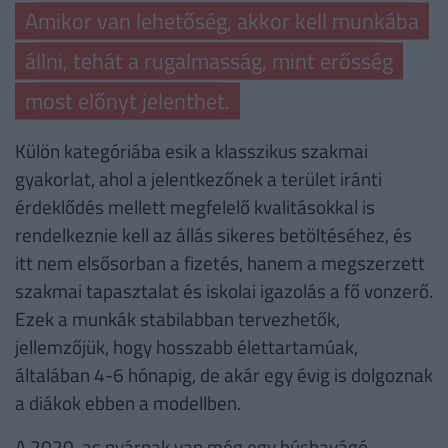
Amikor van lehetőség, akkor kell munkába
állni, tehát a rugalmasság, mint erősség
most előnyt jelenthet.
Külön kategóriába esik a klasszikus szakmai
gyakorlat, ahol a jelentkezőnek a terület iránti
érdeklődés mellett megfelelő kvalitásokkal is
rendelkeznie kell az állás sikeres betöltéséhez, és
itt nem elsősorban a fizetés, hanem a megszerzett
szakmai tapasztalat és iskolai igazolás a fő vonzerő.
Ezek a munkák stabilabban tervezhetők,
jellemzőjük, hogy hosszabb élettartamúak,
általában 4-6 hónapig, de akár egy évig is dolgoznak
a diákok ebben a modellben.
A 2020-as nyárnak van még egy húsbavágó