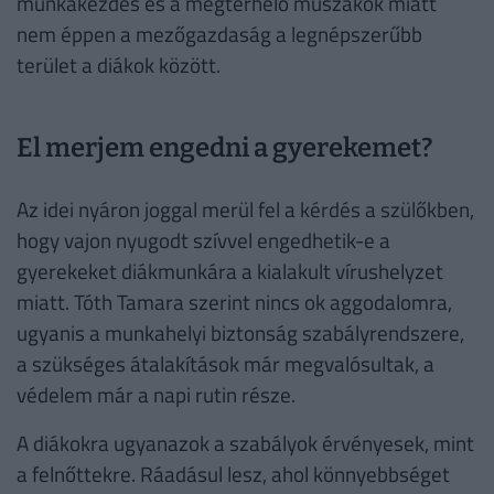
munkakezdés és a megterhelő műszakok miatt
nem éppen a mezőgazdaság a legnépszerűbb
terület a diákok között.
El merjem engedni a gyerekemet?
Az idei nyáron joggal merül fel a kérdés a szülőkben,
hogy vajon nyugodt szívvel engedhetik-e a
gyerekeket diákmunkára a kialakult vírushelyzet
miatt. Tóth Tamara szerint nincs ok aggodalomra,
ugyanis a munkahelyi biztonság szabályrendszere,
a szükséges átalakítások már megvalósultak, a
védelem már a napi rutin része.
A diákokra ugyanazok a szabályok érvényesek, mint
a felnőttekre. Ráadásul lesz, ahol könnyebbséget