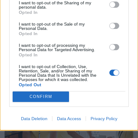
I want to opt-out of the Sharing of my
personal data.
Opted In
Asztalra vágnak a dolgozók
I want to opt-out of the Sale of my
védelmében: azonnali cselekvésre
Personal Data.
Opted In
hívnak, nem tűrik tovább, ami a
hőségben megy
I want to opt-out of processing my
Personal Data for Targeted Advertising.
A szakszervezet szerint a jelenlegi előírások nem
Opted In
nyújtanak megfelelő védelmet a nyári hőséggel szemben,
I want to opt-out of Collection, Use,
ezért aláírásgyűjtést indítottak a dolgozók egészségének
Retention, Sale, and/or Sharing of my
védelmében.
Personal Data that Is Unrelated with the
Purposes for which it was collected.
Opted Out
CONFIRM
Data Deletion
Data Access
Privacy Policy