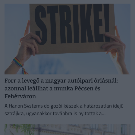
Forr a levegő a magyar autóipari óriásnál:
azonnal leállhat a munka Pécsen és
Fehérváron
A Hanon Systems dolgozói készek a határozatlan idejű
sztrájkra, ugyanakkor továbbra is nyitottak a
megállapodásra.