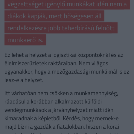
végzettséget igénylő munkákat idén nem a
diákok kapják, mert bőségesen áll
rendelkezésre jobb teherbírású felnőtt
munkaerő is.
Ez lehet a helyzet a logisztikai központoknál és az
élelmiszerüzletek raktáraiban. Nem világos
ugyanakkor, hogy a mezőgazdasági munkáknál is ez
lesz-e a helyzet.
Itt várhatóan nem csökken a munkamennyiség,
ráadásul a korábban alkalmazott külföldi
vendégmunkások a járványhelyzet miatt idén
kimaradnak a képletből. Kérdés, hogy mernek-e
majd bízni a gazdák a fiatalokban, hiszen a korai