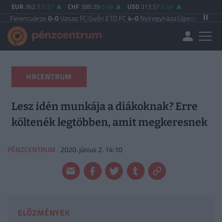
EUR
362.1
0.37
CHF
388.39
0.48
USD
313.57
0.49
cváros
0-0
Vasas FC
|
Győri ETO FC
4-0
Nyíregyháza
|
Újpest FC
4-2
Debreceni
HRCENTRUM
Lesz idén munkája a diákoknak? Erre
költenék legtöbben, amit megkeresnek
PÉNZCENTRUM
2020. június 2. 14:10
ELŐZMÉNYEK