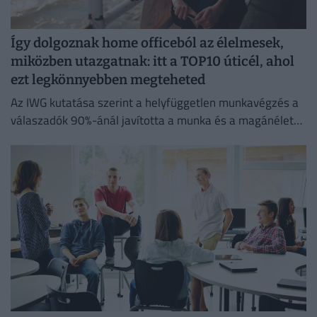
Így dolgoznak home officeból az élelmesek,
miközben utazgatnak: itt a TOP10 úticél, ahol
ezt legkönnyebben megteheted
Az IWG kutatása szerint a helyfüggetlen munkavégzés a
válaszadók 90%-ánál javította a munka és a magánélet
egyensúlyát, míg 80%-uk produktívabbnak érzi magát.