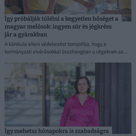
Így próbálják túlélni a kegyetlen hőséget a
magyar melósok: ingyen sör és jégkrém
jár a gyárakban
A kánikula elleni védekezést bonyolítja, hogy a
kormányzati elvárásokkal összhangban a cégeknek az
energiafogyasztásukat is mérsékelniük kell.
Így mehetsz hónapokra is szabadságra