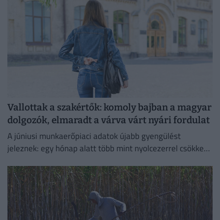
Vallottak a szakértők: komoly bajban a magyar
dolgozók, elmaradt a várva várt nyári fordulat
A júniusi munkaerőpiaci adatok újabb gyengülést
jeleznek: egy hónap alatt több mint nyolcezerrel csökkent
a foglalkoztatottak száma.