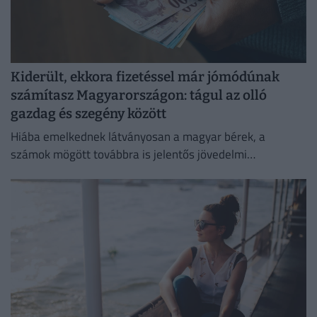
Kiderült, ekkora fizetéssel már jómódúnak
számítasz Magyarországon: tágul az olló
gazdag és szegény között
Hiába emelkednek látványosan a magyar bérek, a
számok mögött továbbra is jelentős jövedelmi
különbségek húzódnak meg.