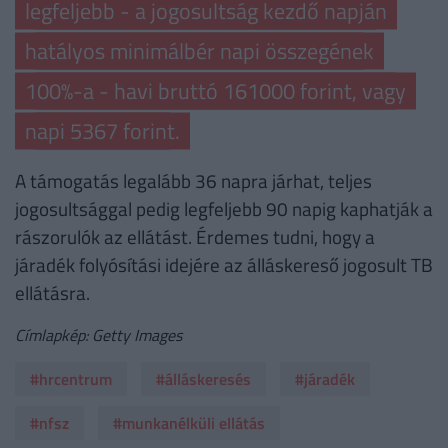
legfeljebb - a jogosultság kezdő napján
hatályos minimálbér napi összegének
100%-a - havi bruttó 161000 forint, vagy
napi 5367 forint.
A támogatás legalább 36 napra járhat, teljes
jogosultsággal pedig legfeljebb 90 napig kaphatják a
rászorulók az ellátást. Érdemes tudni, hogy a
járadék folyósítási idejére az álláskereső jogosult TB
ellátásra.
Címlapkép: Getty Images
#hrcentrum
#álláskeresés
#járadék
#nfsz
#munkanélküli ellátás