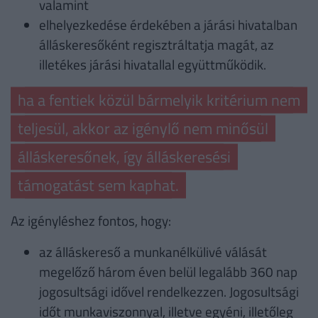
valamint
elhelyezkedése érdekében a járási hivatalban
álláskeresőként regisztráltatja magát, az
illetékes járási hivatallal együttműködik.
ha a fentiek közül bármelyik kritérium nem
teljesül, akkor az igénylő nem minősül
álláskeresőnek, így álláskeresési
támogatást sem kaphat.
Az igényléshez fontos, hogy:
az álláskereső a munkanélkülivé válását
megelőző három éven belül legalább 360 nap
jogosultsági idővel rendelkezzen. Jogosultsági
időt munkaviszonnyal, illetve egyéni, illetőleg