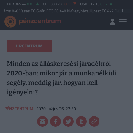
EUR
365.44
0.03
CHF
390.23
-0.11
USD
317.15
0.17
Vasas FC
|
Győri ETO FC
4-0
Nyíregyháza
|
Újpest FC
4-2
Debreceni VSC
|
Budape
HRCENTRUM
Minden az álláskeresési járadékról
2020-ban: mikor jár a munkanélküli
segély, meddig jár, hogyan kell
igényelni?
PÉNZCENTRUM
2020. május 26. 22:30