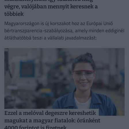
végre, valójában mennyit keresnek a
többiek
Magyarországon is új korszakot hoz az Európai Unió
bértranszparencia-szabályozása, amely minden eddiginél
átláthatóbbá teszi a vállalati javadalmazást:
Ezzel a melóval degeszre kereshetik
magukat a magyar fiatalok: óránként
4000 forintot is fizetnek