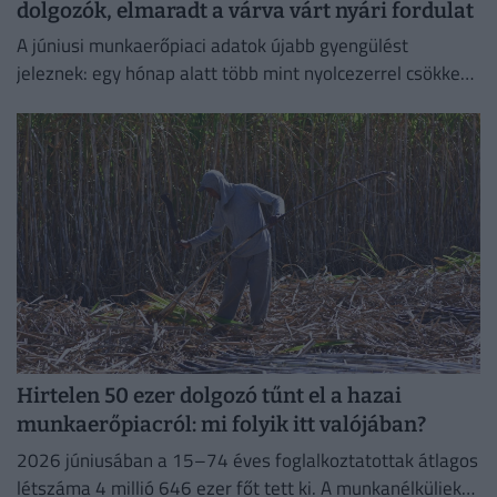
dolgozók, elmaradt a várva várt nyári fordulat
A júniusi munkaerőpiaci adatok újabb gyengülést
jeleznek: egy hónap alatt több mint nyolcezerrel csökkent
a foglalkoztatottak száma.
Hirtelen 50 ezer dolgozó tűnt el a hazai
munkaerőpiacról: mi folyik itt valójában?
2026 júniusában a 15–74 éves foglalkoztatottak átlagos
létszáma 4 millió 646 ezer főt tett ki. A munkanélküliek