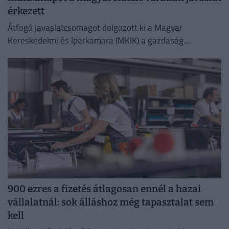
érkezett
Átfogó javaslatcsomagot dolgozott ki a Magyar
Kereskedelmi és Iparkamara (MKIK) a gazdaság
működőképességének megőrzése és az energiaválság
kezelése érdekében.
900 ezres a fizetés átlagosan ennél a hazai
vállalatnál: sok álláshoz még tapasztalat sem
kell