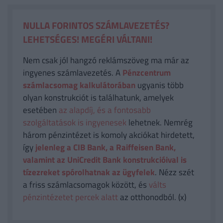
NULLA FORINTOS SZÁMLAVEZETÉS?
LEHETSÉGES! MEGÉRI VÁLTANI!
Nem csak jól hangzó reklámszöveg ma már az
ingyenes számlavezetés. A
Pénzcentrum
számlacsomag kalkulátorában
ugyanis több
olyan konstrukciót is találhatunk, amelyek
esetében
az alapdíj, és a fontosabb
szolgáltatások is ingyenesek
lehetnek. Nemrég
három pénzintézet is komoly akciókat hirdetett,
így
jelenleg a CIB Bank, a Raiffeisen Bank,
valamint az UniCredit Bank konstrukcióival is
tízezreket spórolhatnak az ügyfelek
. Nézz szét
a friss számlacsomagok között, és
válts
pénzintézetet percek alatt
az otthonodból. (x)