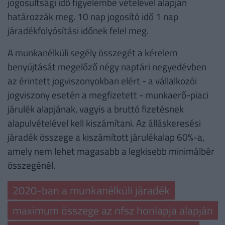
jogosultsági idő figyelembe vételével alapján
határozzák meg. 10 nap jogosító idő 1 nap
járadékfolyósítási időnek felel meg.
A munkanélküli segély összegét a kérelem
benyújtását megelőző négy naptári negyedévben
az érintett jogviszonyokban elért - a vállalkozói
jogviszony esetén a megfizetett - munkaerő-piaci
járulék alapjának, vagyis a bruttó fizetésnek
alapulvételével kell kiszámítani. Az álláskeresési
járadék összege a kiszámított járulékalap 60%-a,
amely nem lehet magasabb a legkisebb minimálbér
összegénél.
2020-ban a munkanélküli járadék
maximum összege az nfsz honlapja alapján