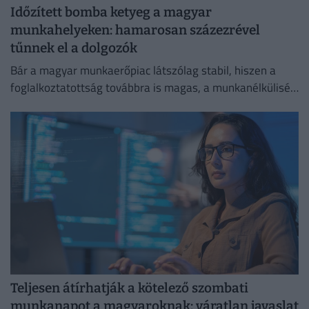
Időzített bomba ketyeg a magyar
munkahelyeken: hamarosan százezrével
tűnnek el a dolgozók
Bár a magyar munkaerőpiac látszólag stabil, hiszen a
foglalkoztatottság továbbra is magas, a munkanélküliség
pedig nem emelkedik drámai mértékben.
Teljesen átírhatják a kötelező szombati
munkanapot a magyaroknak: váratlan javaslat