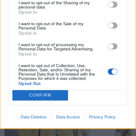
I want to opt-out of the Sharing of my
personal data.
Opted In
I want to opt-out of the Sale of my
Personal Data.
Opted In
I want to opt-out of processing my
Personal Data for Targeted Advertising.
Opted In
Asztalra vágnak a dolgozók védelmében:
azonnali cselekvésre hívnak, nem tűrik
I want to opt-out of Collection, Use,
Retention, Sale, and/or Sharing of my
tovább, ami a hőségben megy
Personal Data that Is Unrelated with the
Purposes for which it was collected.
A szakszervezet szerint a jelenlegi előírások nem
Opted Out
nyújtanak megfelelő védelmet a nyári hőséggel szemben,
CONFIRM
ezért aláírásgyűjtést indítottak a dolgozók egészségének
védelmében.
Data Deletion
Data Access
Privacy Policy