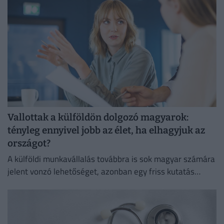
Vallottak a külföldön dolgozó magyarok:
tényleg ennyivel jobb az élet, ha elhagyjuk az
országot?
A külföldi munkavállalás továbbra is sok magyar számára
jelent vonzó lehetőséget, azonban egy friss kutatás
szerint már nem kizárólag a magasabb fizetés motiválja
őket.