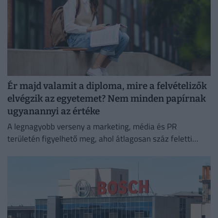
Ér majd valamit a diploma, mire a felvételizők
elvégzik az egyetemet? Nem minden papírnak
ugyanannyi az értéke
A legnagyobb verseny a marketing, média és PR
területén figyelhető meg, ahol átlagosan száz feletti
jelentkező juthat egy pályakezdő állásra.