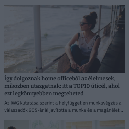
különbségek húzódnak meg.
Így dolgoznak home officeból az élelmesek,
miközben utazgatnak: itt a TOP10 úticél, ahol
ezt legkönnyebben megteheted
Az IWG kutatása szerint a helyfüggetlen munkavégzés a
válaszadók 90%-ánál javította a munka és a magánélet
egyensúlyát, míg 80%-uk produktívabbnak érzi magát.