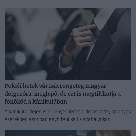
száma 214 ezer fő, a munkanélküliségi ráta 4,4%...
Pokoli hetek várnak rengeteg magyar
dolgozóra: meglepő, de ezt is megtilthatja a
főnököd a kánikulában
A kánikula idején is érvényes lehet a dress code, bizonyos
esetekben azonban enyhíteni kell a szabályokon.