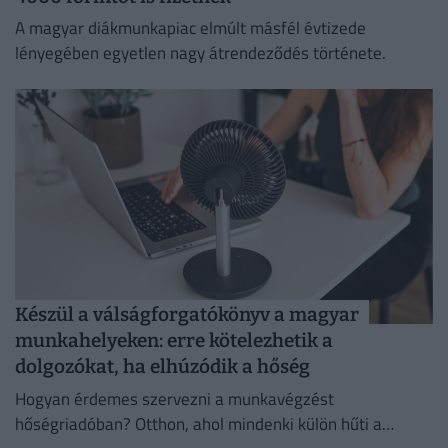
A magyar diákmunkapiac elmúlt másfél évtizede
lényegében egyetlen nagy átrendeződés története.
Készül a válságforgatókönyv a magyar
munkahelyeken: erre kötelezhetik a
dolgozókat, ha elhúzódik a hőség
Hogyan érdemes szervezni a munkavégzést
hőségriadóban? Otthon, ahol mindenki külön hűti a