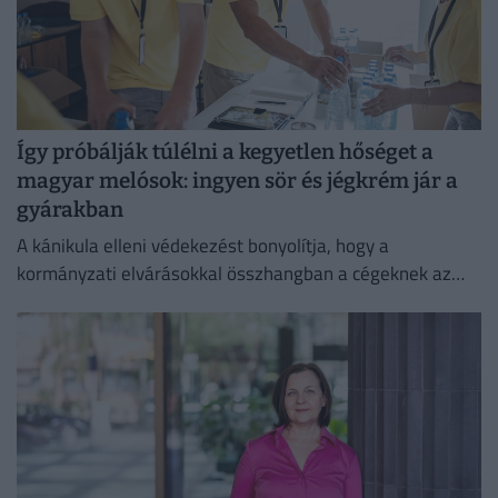
Így próbálják túlélni a kegyetlen hőséget a
magyar melósok: ingyen sör és jégkrém jár a
gyárakban
A kánikula elleni védekezést bonyolítja, hogy a
kormányzati elvárásokkal összhangban a cégeknek az
energiafogyasztásukat is mérsékelniük kell.