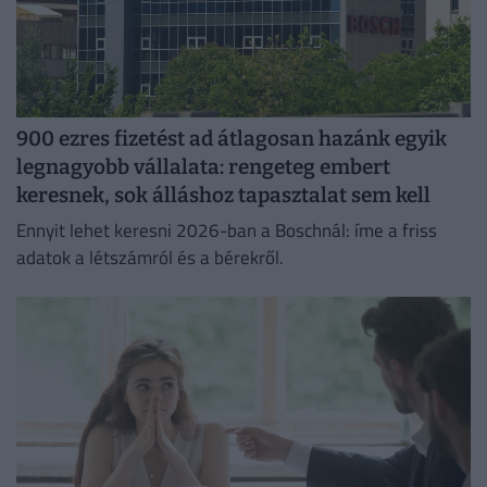
900 ezres fizetést ad átlagosan hazánk egyik
legnagyobb vállalata: rengeteg embert
keresnek, sok álláshoz tapasztalat sem kell
Ennyit lehet keresni 2026-ban a Boschnál: íme a friss
adatok a létszámról és a bérekről.