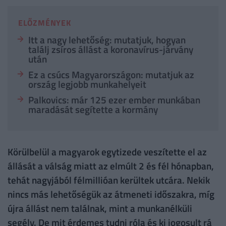
ELŐZMÉNYEK
Itt a nagy lehetőség: mutatjuk, hogyan
találj zsíros állást a koronavírus-járvány
után
Ez a csúcs Magyarországon: mutatjuk az
ország legjobb munkahelyeit
Palkovics: már 125 ezer ember munkában
maradását segítette a kormány
Körülbelül a magyarok egytizede veszítette el az
állását a válság miatt az elmúlt 2 és fél hónapban,
tehát nagyjából félmillióan kerültek utcára. Nekik
nincs más lehetőségük az átmeneti időszakra, míg
újra állást nem találnak, mint a munkanélküli
segély. De mit érdemes tudni róla és ki jogosult rá