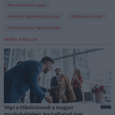
#munkanelkuli segely
#nemzeti foglalkoztatási alap
#álláskereső oldal
#rehabilitációs foglalkoztatás
NEKED AJÁNLJUK
Vége a titkolózásnak a magyar
munkahelyeken: így tudhatod meg