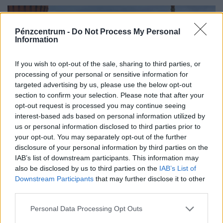
lakását, vagy egy korszerű, energiahatékony
irodaházban, ahol a hűtés központilag működik.
Pénzcentrum -
Do Not Process My Personal
Information
If you wish to opt-out of the sale, sharing to third parties, or
processing of your personal or sensitive information for
targeted advertising by us, please use the below opt-out
section to confirm your selection. Please note that after your
opt-out request is processed you may continue seeing
interest-based ads based on personal information utilized by
Olyan válság csapott le Oroszországra,
us or personal information disclosed to third parties prior to
amire senki sem számított: teljesen
your opt-out. You may separately opt-out of the further
elfogytak az emberek, bénulás fenyegeti
disclosure of your personal information by third parties on the
az országot
IAB’s list of downstream participants. This information may
also be disclosed by us to third parties on the
IAB’s List of
Súlyos munkaerőhiányt és fenntarthatatlan bérspirált
Downstream Participants
that may further disclose it to other
okozott Oroszországban a háborús gazdálkodás.
third parties.
Personal Data Processing Opt Outs