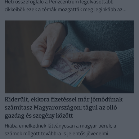
Heti összefoglaló a Pénzcentrum legolvasottabb
cikkeiből: ezek a témák mozgatták meg leginkább az
olvasókat.
Kiderült, ekkora fizetéssel már jómódúnak
számítasz Magyarországon: tágul az olló
gazdag és szegény között
Hiába emelkednek látványosan a magyar bérek, a
számok mögött továbbra is jelentős jövedelmi