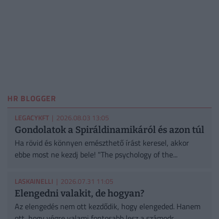
HR BLOGGER
LEGACYKFT
| 2026.08.03 13:05
Gondolatok a Spiráldinamikáról és azon túl
Ha rövid és könnyen emészthető írást keresel, akkor
ebbe most ne kezdj bele! "The psychology of the...
LASKAINELLI
| 2026.07.31 11:05
Elengedni valakit, de hogyan?
Az elengedés nem ott kezdődik, hogy elengeded. Hanem
ott, hogy végre valami fontosabb lesz a számodr...