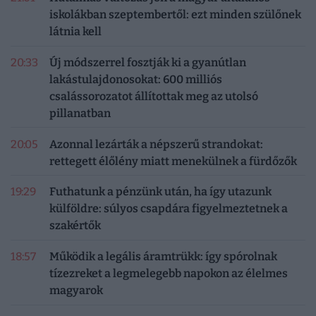
iskolákban szeptembertől: ezt minden szülőnek
látnia kell
20:33
Új módszerrel fosztják ki a gyanútlan
lakástulajdonosokat: 600 milliós
csalássorozatot állítottak meg az utolsó
pillanatban
20:05
Azonnal lezárták a népszerű strandokat:
rettegett élőlény miatt menekülnek a fürdőzők
19:29
Futhatunk a pénzünk után, ha így utazunk
külföldre: súlyos csapdára figyelmeztetnek a
szakértők
18:57
Működik a legális áramtrükk: így spórolnak
tízezreket a legmelegebb napokon az élelmes
magyarok