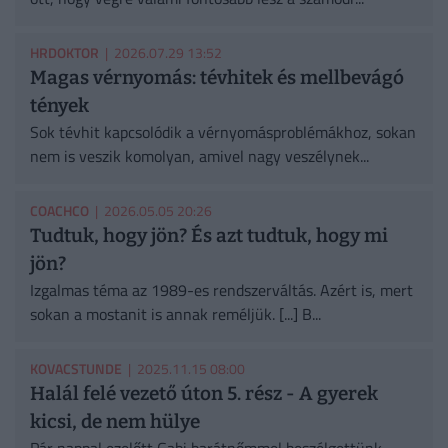
HRDOKTOR
| 2026.07.29 13:52
Magas vérnyomás: tévhitek és mellbevágó
tények
Sok tévhit kapcsolódik a vérnyomásproblémákhoz, sokan
nem is veszik komolyan, amivel nagy veszélynek...
COACHCO
| 2026.05.05 20:26
Tudtuk, hogy jön? És azt tudtuk, hogy mi
jön?
Izgalmas téma az 1989-es rendszerváltás. Azért is, mert
sokan a mostanit is annak reméljük. [...] B...
KOVACSTUNDE
| 2025.11.15 08:00
Halál felé vezető úton 5. rész - A gyerek
kicsi, de nem hülye