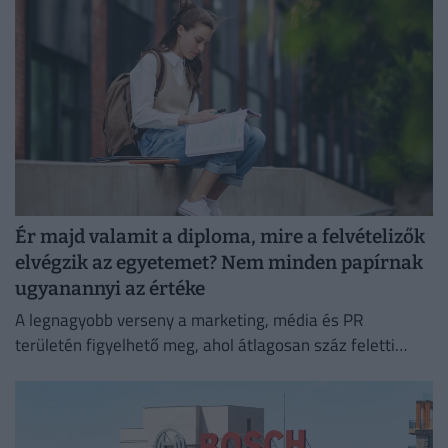
Ér majd valamit a diploma, mire a felvételizők
elvégzik az egyetemet? Nem minden papírnak
ugyanannyi az értéke
A legnagyobb verseny a marketing, média és PR
területén figyelhető meg, ahol átlagosan száz feletti
jelentkező juthat egy pályakezdő állásra.