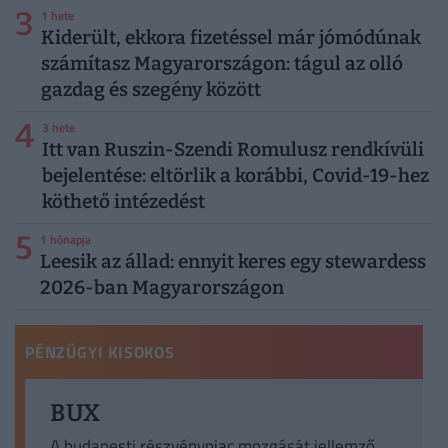
3
1 hete
Kiderült, ekkora fizetéssel már jómódúnak
számítasz Magyarországon: tágul az olló
gazdag és szegény között
4
3 hete
Itt van Ruszin-Szendi Romulusz rendkívüli
bejelentése: eltörlik a korábbi, Covid-19-hez
köthető intézedést
5
1 hónapja
Leesik az állad: ennyit keres egy stewardess
2026-ban Magyarországon
PÉNZÜGYI KISOKOS
BUX
A budapesti részvénypiac mozgását jellemző