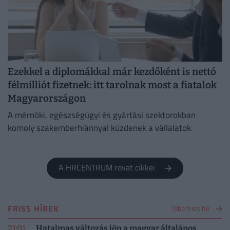
Ezekkel a diplomákkal már kezdőként is nettó
félmilliót fizetnek: itt tarolnak most a fiatalok
Magyarországon
A mérnöki, egészségügyi és gyártási szektorokban
komoly szakemberhiánnyal küzdenek a vállalatok.
A HRCENTRUM rovat cikkei
FRISS HÍREK
Több friss hír
21:01
Hatalmas változás jön a magyar általános