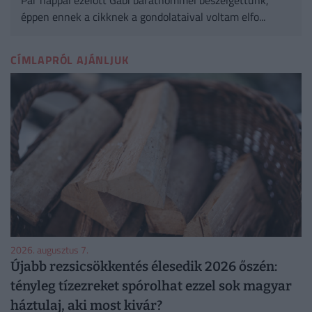
Pár nappal ezelőtt Gabi barátnőmmel beszélgettünk,
éppen ennek a cikknek a gondolataival voltam elfo...
CÍMLAPRÓL AJÁNLJUK
2026. augusztus 7.
Újabb rezsicsökkentés élesedik 2026 őszén:
tényleg tízezreket spórolhat ezzel sok magyar
háztulaj, aki most kivár?