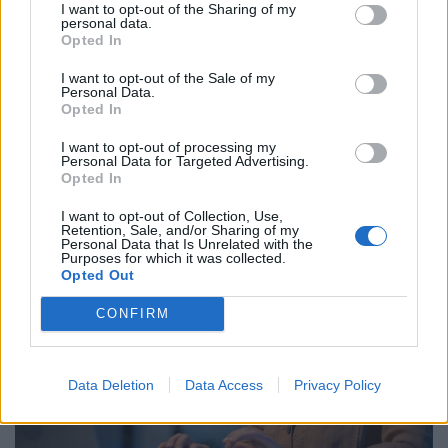
I want to opt-out of the Sharing of my
personal data.
Opted In
Időzített bomba ketyeg a magyar
I want to opt-out of the Sale of my
Personal Data.
munkahelyeken: hamarosan százezrével
Opted In
tűnnek el a dolgozók
I want to opt-out of processing my
Bár a magyar munkaerőpiac látszólag stabil, hiszen a
Personal Data for Targeted Advertising.
Opted In
foglalkoztatottság továbbra is magas, a munkanélküliség
pedig nem emelkedik drámai mértékben.
I want to opt-out of Collection, Use,
Retention, Sale, and/or Sharing of my
Personal Data that Is Unrelated with the
Purposes for which it was collected.
Opted Out
CONFIRM
Data Deletion
Data Access
Privacy Policy