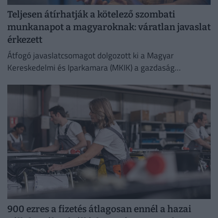
Teljesen átírhatják a kötelező szombati
munkanapot a magyaroknak: váratlan javaslat
érkezett
Átfogó javaslatcsomagot dolgozott ki a Magyar
Kereskedelmi és Iparkamara (MKIK) a gazdaság
működőképességének megőrzése és az energiaválság
kezelése érdekében.
900 ezres a fizetés átlagosan ennél a hazai