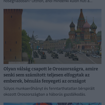
hőségriadóban? Otthon, ahol mindenki külön hűti a
lakását, vagy egy korszerű, energiahatékony
irodaházban, ahol a hűtés központilag működik.
Olyan válság csapott le Oroszországra, amire
senki sem számított: teljesen elfogytak az
emberek, bénulás fenyegeti az országot
Súlyos munkaerőhiányt és fenntarthatatlan bérspirált
okozott Oroszországban a háborús gazdálkodás.