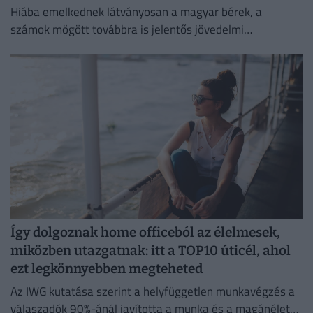
Hiába emelkednek látványosan a magyar bérek, a
számok mögött továbbra is jelentős jövedelmi
különbségek húzódnak meg.
Így dolgoznak home officeból az élelmesek,
miközben utazgatnak: itt a TOP10 úticél, ahol
ezt legkönnyebben megteheted
Az IWG kutatása szerint a helyfüggetlen munkavégzés a
válaszadók 90%-ánál javította a munka és a magánélet