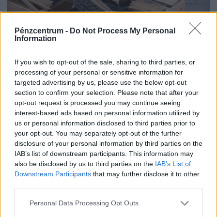
Pénzcentrum -
Do Not Process My Personal
Information
Kegyetlen hetek várnak a dolgozó
If you wish to opt-out of the sale, sharing to third parties, or
processing of your personal or sensitive information for
magyarokra: életveszélyes csapdát rejt ez az
targeted advertising by us, please use the below opt-out
időszak
section to confirm your selection. Please note that after your
A tartós hőség nemcsak a komfortérzetet rontja, de
opt-out request is processed you may continue seeing
komoly fizikai és mentális terhet jelenthet a dolgozók
interest-based ads based on personal information utilized by
us or personal information disclosed to third parties prior to
számára.
your opt-out. You may separately opt-out of the further
disclosure of your personal information by third parties on the
IAB’s list of downstream participants. This information may
also be disclosed by us to third parties on the
IAB’s List of
Downstream Participants
that may further disclose it to other
third parties.
Personal Data Processing Opt Outs