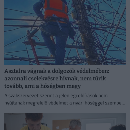
Asztalra vágnak a dolgozók védelmében:
azonnali cselekvésre hívnak, nem tűrik
tovább, ami a hőségben megy
A szakszervezet szerint a jelenlegi előírások nem
nyújtanak megfelelő védelmet a nyári hőséggel szemben,
ezért aláírásgyűjtést indítottak a dolgozók egészségének
védelmében.