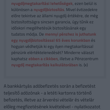
nyugdíjmegtakarítási lehetőségek
, ezen belül is
különösen a
nyugdíjbiztosítás
. Mivel évtizedekre
előre tekintve az állami nyugdíj értékére, de még
biztosítottságra sincsen garancia, úgy tűnik ez
időskori megélhetésük biztosításának egy
tudatos módja. De
mennyi pénzhez is juthatunk
egy nyugdíjbiztosítással 65 éves korunkban
és
hogyan védhetjük ki egy ilyen megtakarítással
pénzünk elértéktelenedését? Minderre választ
kaphatsz
ebben a cikkben
, illetve a Pénzcentrum
nyugdíj megtakarítás kalkulátorában
is. (x)
A bankkártyás adóbefizetés során a befizetést
teljesítő adózónak - a letéti kartonra történő
befizetés, illetve az árverési vételár és vételár
előleg megfizetésének kivételével - nyilatkozatot