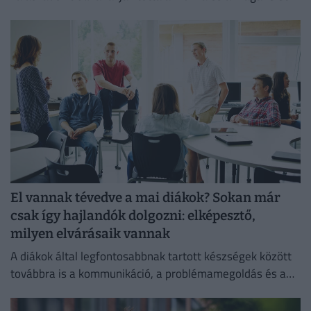
egyensúlyát, míg 80%-uk produktívabbnak érzi magát.
El vannak tévedve a mai diákok? Sokan már
csak így hajlandók dolgozni: elképesztő,
milyen elvárásaik vannak
A diákok által legfontosabbnak tartott készségek között
továbbra is a kommunikáció, a problémamegoldás és a
kritikus gondolkodás vezet.