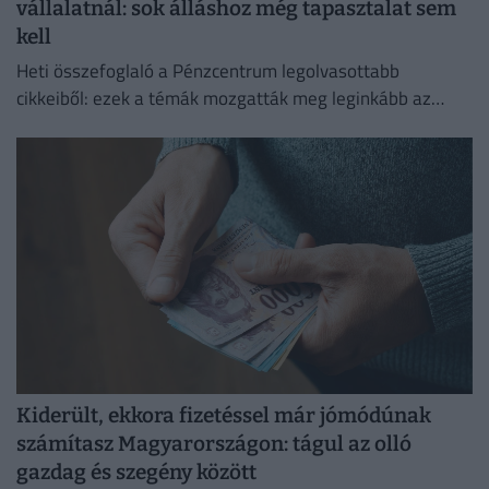
vállalatnál: sok álláshoz még tapasztalat sem
kell
Heti összefoglaló a Pénzcentrum legolvasottabb
cikkeiből: ezek a témák mozgatták meg leginkább az
olvasókat.
Kiderült, ekkora fizetéssel már jómódúnak
számítasz Magyarországon: tágul az olló
gazdag és szegény között