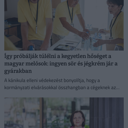
Így próbálják túlélni a kegyetlen hőséget a
magyar melósok: ingyen sör és jégkrém jár a
gyárakban
A kánikula elleni védekezést bonyolítja, hogy a
kormányzati elvárásokkal összhangban a cégeknek az
energiafogyasztásukat is mérsékelniük kell.