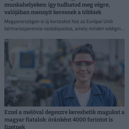
munkahelyeken: így tudhatod meg végre,
valójában mennyit keresnek a többiek
Magyarországon is új korszakot hoz az Európai Unió
bértranszparencia-szabályozása, amely minden eddiginél
átláthatóbbá teszi a vállalati javadalmazást:
Ezzel a melóval degeszre kereshetik magukat a
magyar fiatalok: óránként 4000 forintot is
fizetnek