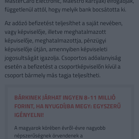
MasterCard Electronic, Maestro kártyák) elfogadják,
függetlenül attól, hogy melyik bank bocsátotta ki.
Az adózó befizetést teljesíthet a saját nevében,
vagy képviselője, illetve meghatalmazott
képviselője, meghatalmazottja, pénzügyi
képviselője útján, amennyiben képviseleti
jogosultságát igazolja. Csoportos adóalanyiság
esetén a befizetést a csoportképviselőn kívül a
csoport bármely más tagja teljesítheti.
BÁRKINEK JÁRHAT INGYEN 8-11 MILLIÓ
FORINT, HA NYUGDÍJBA MEGY: EGYSZERŰ
IGÉNYELNI!
A magyarok körében évről-évre nagyobb
népszerűségnek örvendenek a