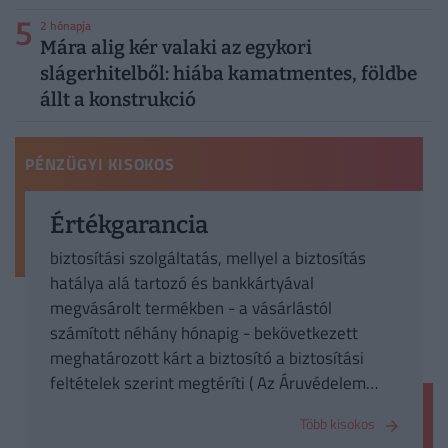
5
2 hónapja
Mára alig kér valaki az egykori
slágerhitelből: hiába kamatmentes, földbe
állt a konstrukció
PÉNZÜGYI KISOKOS
Értékgarancia
biztosítási szolgáltatás, mellyel a biztosítás
hatálya alá tartozó és bankkártyával
megvásárolt termékben - a vásárlástól
számított néhány hónapig - bekövetkezett
meghatározott kárt a biztosító a biztosítási
feltételek szerint megtéríti ( Az Áruvédelem
biztosítással szinonima fogalom)
Több kisokos