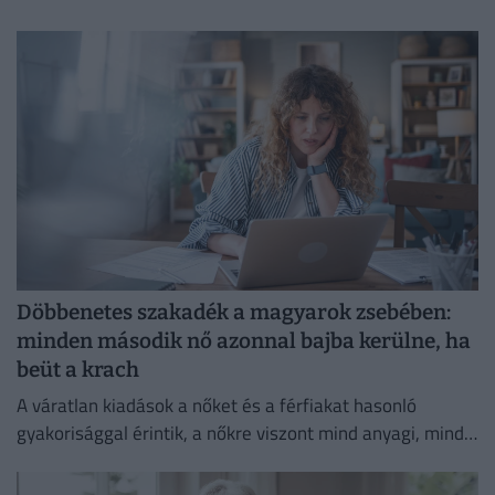
emelkedését akadályozta meg.
Döbbenetes szakadék a magyarok zsebében:
minden második nő azonnal bajba kerülne, ha
beüt a krach
A váratlan kiadások a nőket és a férfiakat hasonló
gyakorisággal érintik, a nőkre viszont mind anyagi, mind
lelki szempontból lényegesen nagyobb terhet rónak.