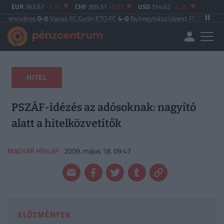
EUR
363.67
-1.74
CHF
389.51
-0.83
USD
314.62
-2.35
os
0-0
Vasas FC
|
Győri ETO FC
4-0
Nyíregyháza
|
Újpest FC
4-2
Debreceni VSC
|
HITEL
PSZÁF-idézés az adósoknak: nagyító
alatt a hitelközvetítők
MAGYAR HÍRLAP
2009. május 18. 09:47
ELŐZMÉNYEK