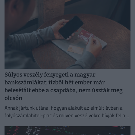
Súlyos veszély fenyegeti a magyar
bankszámlákat: tízből hét ember már
belesétált ebbe a csapdába, nem úszták meg
olcsón
Annak jártunk utána, hogyan alakult az elmúlt évben a
folyószámlahitel-piac és milyen veszélyekre hívják fel a
figyelmet a bankok és a szakértők.