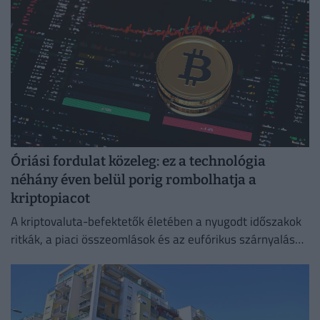
Óriási fordulat közeleg: ez a technológia
néhány éven belül porig rombolhatja a
kriptopiacot
A kriptovaluta-befektetők életében a nyugodt időszakok
ritkák, a piaci összeomlások és az eufórikus szárnyalások
pedig gyakran napok alatt követik egymást.