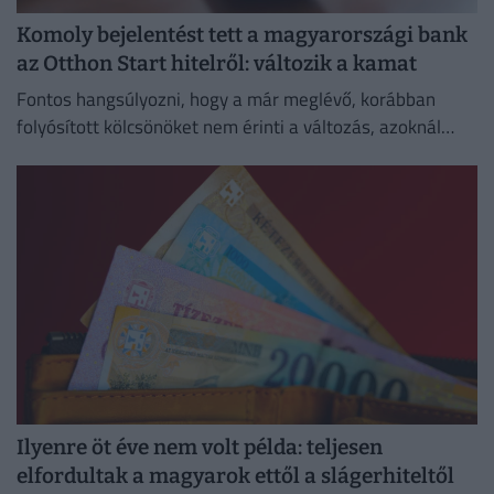
Komoly bejelentést tett a magyarországi bank
az Otthon Start hitelről: változik a kamat
Fontos hangsúlyozni, hogy a már meglévő, korábban
folyósított kölcsönöket nem érinti a változás, azoknál
megmarad a szerződésben rögzített kamat és
törlesztőrészlet.
Ilyenre öt éve nem volt példa: teljesen
elfordultak a magyarok ettől a slágerhiteltől