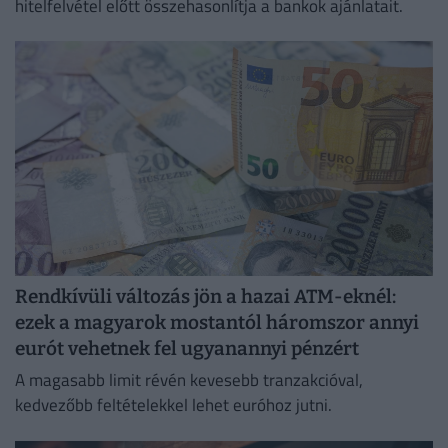
hitelfelvétel előtt összehasonlítja a bankok ajánlatait.
Rendkívüli változás jön a hazai ATM-eknél:
ezek a magyarok mostantól háromszor annyi
eurót vehetnek fel ugyanannyi pénzért
A magasabb limit révén kevesebb tranzakcióval,
kedvezőbb feltételekkel lehet euróhoz jutni.