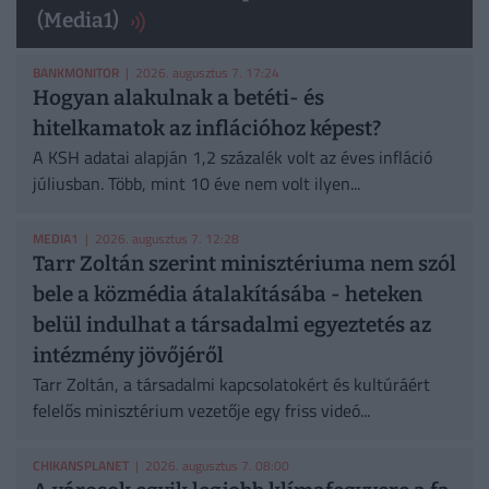
(Media1)
BANKMONITOR
| 2026. augusztus 7. 17:24
Hogyan alakulnak a betéti- és
hitelkamatok az inflációhoz képest?
A KSH adatai alapján 1,2 százalék volt az éves infláció
júliusban. Több, mint 10 éve nem volt ilyen...
MEDIA1
| 2026. augusztus 7. 12:28
Tarr Zoltán szerint minisztériuma nem szól
bele a közmédia átalakításába - heteken
belül indulhat a társadalmi egyeztetés az
intézmény jövőjéről
Tarr Zoltán, a társadalmi kapcsolatokért és kultúráért
felelős minisztérium vezetője egy friss videó...
CHIKANSPLANET
| 2026. augusztus 7. 08:00