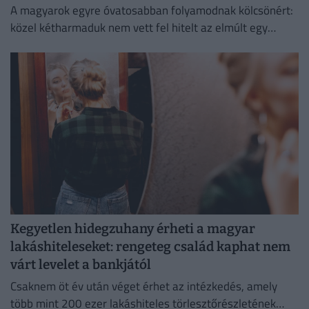
A magyarok egyre óvatosabban folyamodnak kölcsönért:
közel kétharmaduk nem vett fel hitelt az elmúlt egy
évben
Kegyetlen hidegzuhany érheti a magyar
lakáshiteleseket: rengeteg család kaphat nem
várt levelet a bankjától
Csaknem öt év után véget érhet az intézkedés, amely
több mint 200 ezer lakáshiteles törlesztőrészletének