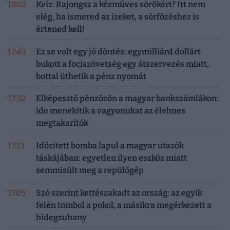
18:02
Kvíz: Rajongsz a kézműves sörökért? Itt nem
elég, ha ismered az ízeket, a sörfőzéshez is
értened kell!
17:43
Ez se volt egy jó döntés: egymilliárd dollárt
bukott a fociszövetség egy átszervezés miatt,
bottal üthetik a pénz nyomát
17:32
Elképesztő pénzözön a magyar bankszámlákon:
ide menekítik a vagyonukat az élelmes
megtakarítók
17:13
Időzített bomba lapul a magyar utazók
táskájában: egyetlen ilyen eszköz miatt
semmisült meg a repülőgép
17:05
Szó szerint kettészakadt az ország: az egyik
felén tombol a pokol, a másikra megérkezett a
hidegzuhany