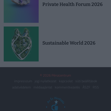
Private Health Forum 2026
Sustainable World 2026
© 2026 Pénzcentrum
impresszum
jogi nyilatkozat
kapcsolat
süti beállítások
adatvédelem
médiaajánlat
kommentkezelés
ÁSZF
RSS