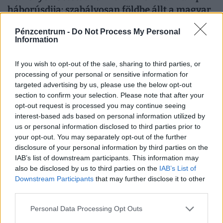
háborúsdija: szabályosan földbe állt a magyar
pénz árfolyama
Pénzcentrum -
Do Not Process My Personal
A fegyveres konfliktus azonnal éreztette hatását a
Information
globális kereskedelemben is.
If you wish to opt-out of the sale, sharing to third parties, or
processing of your personal or sensitive information for
targeted advertising by us, please use the below opt-out
section to confirm your selection. Please note that after your
opt-out request is processed you may continue seeing
interest-based ads based on personal information utilized by
us or personal information disclosed to third parties prior to
your opt-out. You may separately opt-out of the further
disclosure of your personal information by third parties on the
IAB’s list of downstream participants. This information may
also be disclosed by us to third parties on the
IAB’s List of
Downstream Participants
that may further disclose it to other
third parties.
Lehalt az OTP rendszere szerda délelőtt, nem
működtek a bankkártyák, terminálok:
Personal Data Processing Opt Outs
rengetegen maradhattak hoppon a boltban