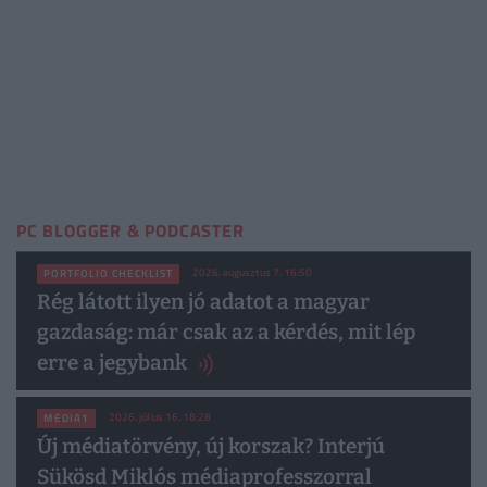
PC BLOGGER & PODCASTER
2026. augusztus 7. 16:50
PORTFOLIO CHECKLIST
Rég látott ilyen jó adatot a magyar
gazdaság: már csak az a kérdés, mit lép
erre a jegybank
2026. július 16. 18:28
MEDIA1
Új médiatörvény, új korszak? Interjú
Sükösd Miklós médiaprofesszorral