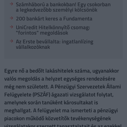
Számháború a bankokban! Egy csokorban
a legkedvezőbb személyi kölcsönök
200 bankárt keres a Fundamenta
UniCredit Hitelkönnyítő csomag:
"forintos" megoldások
Az Erste bevállalta: ingatlanlízing
vállalkozóknak
Egyre nő a bedőlt lakáshitelek száma, ugyanakkor
valós megoldás a helyzet egységes rendezésére
még nem született. A Pénzügyi Szervezetek Állami
Felügyelete (PSZÁF) ágazati vizsgálatot folytat,
amelynek során tanúként károsultakat is
meghallgat. A felügyelet ma ismerteti a pénzügyi
piacokon működő közvetítők tevékenységének
vizsgálatakor szerzett tapasztalatait és az ezekkel