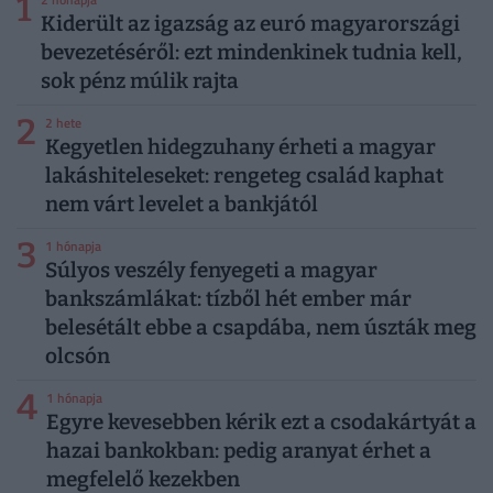
1
Kiderült az igazság az euró magyarországi
bevezetéséről: ezt mindenkinek tudnia kell,
sok pénz múlik rajta
2
2 hete
Kegyetlen hidegzuhany érheti a magyar
lakáshiteleseket: rengeteg család kaphat
nem várt levelet a bankjától
3
1 hónapja
Súlyos veszély fenyegeti a magyar
bankszámlákat: tízből hét ember már
belesétált ebbe a csapdába, nem úszták meg
olcsón
4
1 hónapja
Egyre kevesebben kérik ezt a csodakártyát a
hazai bankokban: pedig aranyat érhet a
megfelelő kezekben