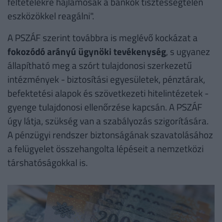
feltételekre hajlamosak a bankok tisztességtelen
eszközökkel reagálni".
A PSZÁF szerint továbbra is meglévő kockázat a
fokozódó arányú ügynöki tevékenység
, s ugyanez
állapítható meg a szórt tulajdonosi szerkezetű
intézmények - biztosítási egyesületek, pénztárak,
befektetési alapok és szövetkezeti hitelintézetek -
gyenge tulajdonosi ellenőrzése kapcsán. A PSZÁF
úgy látja, szükség van a szabályozás szigorítására.
A pénzügyi rendszer biztonságának szavatolásához
a felügyelet összehangolta lépéseit a nemzetközi
társhatóságokkal is.