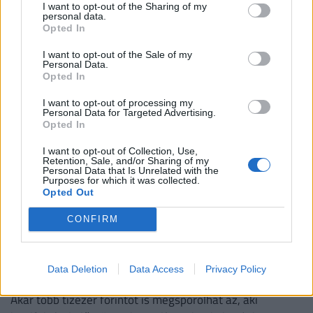
I want to opt-out of the Sharing of my
personal data.
Technikai problémák adódhatnak egyes OTP Bank által
Opted In
kibocsátott bankkártyák működésében.
I want to opt-out of the Sale of my
Personal Data.
Opted In
I want to opt-out of processing my
Personal Data for Targeted Advertising.
Opted In
I want to opt-out of Collection, Use,
Retention, Sale, and/or Sharing of my
Personal Data that Is Unrelated with the
Purposes for which it was collected.
Opted Out
CONFIRM
Kőkemény versenyben a hazai bankok: durván
megvágták a slágerhitelek kamatait, jól járhat,
Data Deletion
Data Access
Privacy Policy
aki most lép
Akár több tízezer forintot is megspórolhat az, aki