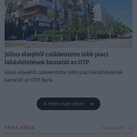
Július elsejétől csökkentette több piaci
lakáshitelének kamatát az OTP
Július elsejétől csökkentette több piaci lakáshitelének
kamatát az OTP Bank.
A Hitel rovat cikkei
FRISS HÍREK
Több friss hír