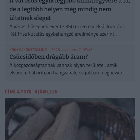
A városok egyik legjobb klímafegyvere a fa,
de a legtöbb helyen még mindig nem
ültetnek eleget
A városi hőségnek évente 350 ezren esnek áldozatául.
Két friss kutatás egybehangzó eredménye szerint...
KONYHAKONTROLLING
| 2026. augusztus 7. 07:45
Csúcsidőben drágább áram?
A közgazdaságtannak vannak olyan területei, amik
elsőre felháborítóan hangzanak, de jobban megnézve...
CÍMLAPRÓL AJÁNLJUK