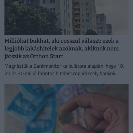
Milliókat bukhat, aki rosszul választ: ezek a
legjobb lakáshitelek azoknak, akiknek nem
játszik az Otthon Start
Megnéztük a Bankmonitor kalkulátora alapján, hogy 10,
20 és 30 millió forintos hitelösszegnél mely bankok
kínálják jelenleg a legkedvezőbb ajánlatokat.