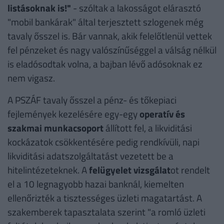
listásoknak is!"
- szóltak a lakosságot elárasztó
"mobil bankárak" által terjesztett szlogenek még
tavaly ősszel is. Bár vannak, akik felelőtlenül vettek
fel pénzeket és nagy valószínűséggel a válság nélkül
is eladósodtak volna, a bajban lévő adósoknak ez
nem vigasz.
A PSZÁF tavaly ősszel a pénz- és tőkepiaci
fejlemények kezelésére egy-egy
operatív és
szakmai munkacsoport
állított fel, a likviditási
kockázatok csökkentésére pedig rendkívüli, napi
likviditási adatszolgáltatást vezetett be a
hitelintézeteknek. A
felügyelet vizsgálat
ot rendelt
el a 10 legnagyobb hazai banknál, kiemelten
ellenőrizték a tisztességes üzleti magatartást. A
szakemberek tapasztalata szerint "a romló üzleti