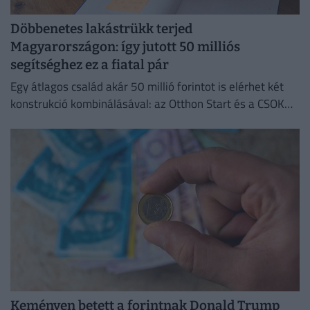
Döbbenetes lakástrükk terjed
Magyarországon: így jutott 50 milliós
segítséghez ez a fiatal pár
Egy átlagos család akár 50 millió forintot is elérhet két
konstrukció kombinálásával: az Otthon Start és a CSOK
Plusz együtt jóval kedvezőbb feltételeket kínál.
Keményen betett a forintnak Donald Trump