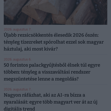
2026. augusztus 7.
Újabb rezsicsökkentés élesedik 2026 őszén:
tényleg tízezreket spórolhat ezzel sok magyar
háztulaj, aki most kivár?
2026. augusztus 6.
50 forintos palackgyűjtésből élnek túl egyre
többen: tényleg a visszaváltási rendszer
megszüntetése lenne a megoldás?
2026. augusztus 7.
Nagyon ráfázhat, aki az AI-ra bízza a
nyaralását: egyre több magyart ver át az új
digitális trend