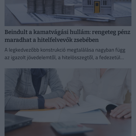
Beindult a kamatvágási hullám: rengeteg pénz
maradhat a hitelfelvevők zsebében
A legkedvezőbb konstrukció megtalálása nagyban függ
az igazolt jövedelemtől, a hitelösszegtől, a fedezetül
szolgáló ingatlan értékétől és a vállalt banki feltételektől
is.