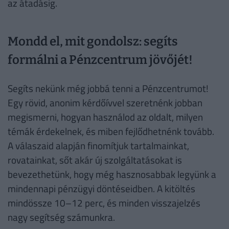
az átadásig.
Mondd el, mit gondolsz: segíts
formálni a Pénzcentrum jövőjét!
Segíts nekünk még jobbá tenni a Pénzcentrumot!
Egy rövid, anonim kérdőívvel szeretnénk jobban
megismerni, hogyan használod az oldalt, milyen
témák érdekelnek, és miben fejlődhetnénk tovább.
A válaszaid alapján finomítjuk tartalmainkat,
rovatainkat, sőt akár új szolgáltatásokat is
bevezethetünk, hogy még hasznosabbak legyünk a
mindennapi pénzügyi döntéseidben. A kitöltés
mindössze 10–12 perc, és minden visszajelzés
nagy segítség számunkra.