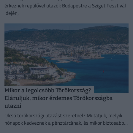
érkeznek repülővel utazók Budapestre a Sziget Fesztivál
idején,
Mikor a legolcsóbb Törökország?
Eláruljuk, mikor érdemes Törökországba
utazni
Olcsó törökországi utazást szeretnél? Mutatjuk, melyik
hónapok kedveznek a pénztárcának, és mikor biztosabb a
strandszezon.