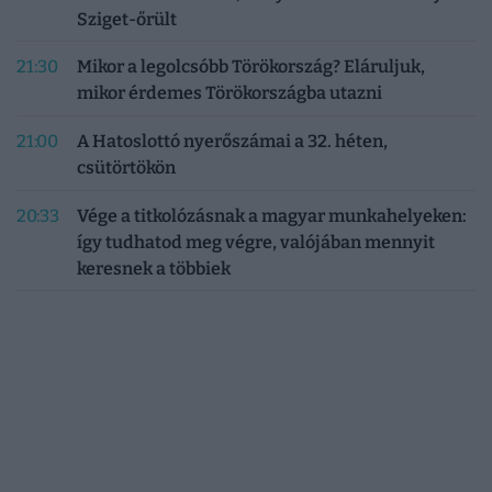
Sziget-őrült
21:30
Mikor a legolcsóbb Törökország? Eláruljuk,
mikor érdemes Törökországba utazni
21:00
A Hatoslottó nyerőszámai a 32. héten,
csütörtökön
20:33
Vége a titkolózásnak a magyar munkahelyeken:
így tudhatod meg végre, valójában mennyit
keresnek a többiek