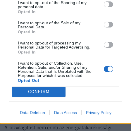
nélkül
I want to opt-out of the Sharing of my
personal data.
Szentendrén olyan kritikus a helyzet, hogy a helyi
Opted In
víztárolók folyamatos utántöltést igényelnek.
I want to opt-out of the Sale of my
Personal Data.
Opted In
I want to opt-out of processing my
Personal Data for Targeted Advertising.
Opted In
I want to opt-out of Collection, Use,
Retention, Sale, and/or Sharing of my
Personal Data that Is Unrelated with the
Purposes for which it was collected.
Opted Out
CONFIRM
Újabb magyar település tekeri le a fényeket: így
spórolnak az energiával, megszólalt a
Data Deletion
Data Access
Privacy Policy
polgármester
A közvilágítást nem érinti az energiatakarékossági