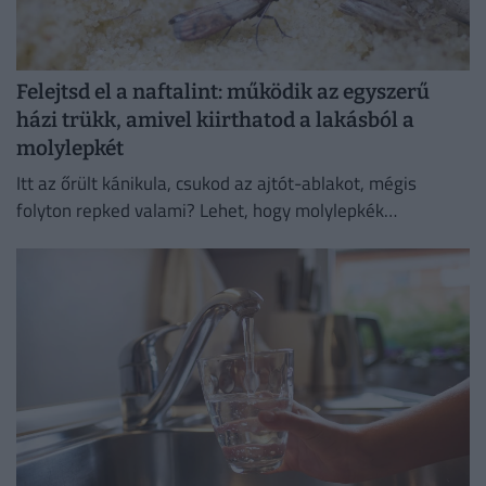
Felejtsd el a naftalint: működik az egyszerű
házi trükk, amivel kiirthatod a lakásból a
molylepkét
Itt az őrült kánikula, csukod az ajtót-ablakot, mégis
folyton repked valami? Lehet, hogy molylepkék
szaporodtak el – de melyikkel van dolgunk, és hogyan
szabadulhatsz meg...