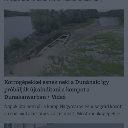
intézményben. A július 4-én született fiókát mindkét
szülő gondosan neveli, a kicsi pedig...
Kotrógépekkel esnek neki a Dunának: így
próbálják újraindítani a kompot a
Dunakanyarban + Videó
Napok óta nem jár a komp Nagymaros és Visegrád között
a rendkívül alacsony vízállás miatt. Most munkagépekkel
mélyítik a medret a kompkikötőnél, hogy ismét
biztonságosan...