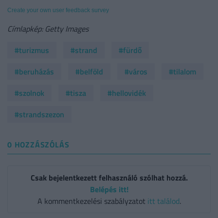
Create your own user feedback survey
Címlapkép: Getty Images
#turizmus
#strand
#fürdő
#beruházás
#belföld
#város
#tilalom
#szolnok
#tisza
#hellovidék
#strandszezon
0 HOZZÁSZÓLÁS
Csak bejelentkezett felhasználó szólhat hozzá.
Belépés itt!
A kommentkezelési szabályzatot
itt találod
.