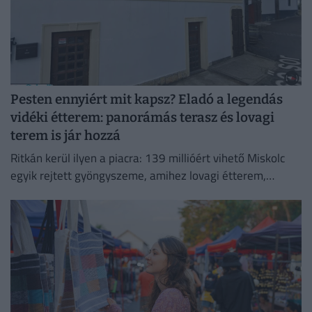
Pesten ennyiért mit kapsz? Eladó a legendás
vidéki étterem: panorámás terasz és lovagi
terem is jár hozzá
Ritkán kerül ilyen a piacra: 139 millióért vihető Miskolc
egyik rejtett gyöngyszeme, amihez lovagi étterem,
titokzatos pince és városi panoráma is jár.