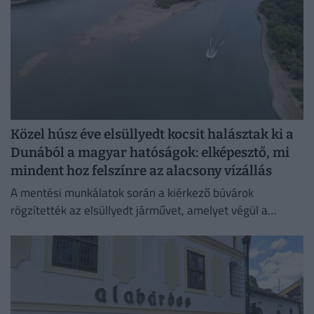
Közel húsz éve elsüllyedt kocsit halásztak ki a
Dunából a magyar hatóságok: elképesztő, mi
mindent hoz felszínre az alacsony vízállás
A mentési munkálatok során a kiérkező búvárok
rögzítették az elsüllyedt járművet, amelyet végül a
műszaki mentő csörlőjének segítségével vontattak ki a
partra.