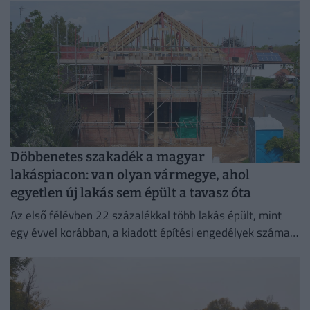
Döbbenetes szakadék a magyar
lakáspiacon: van olyan vármegye, ahol
egyetlen új lakás sem épült a tavasz óta
Az első félévben 22 százalékkal több lakás épült, mint
egy évvel korábban, a kiadott építési engedélyek száma
pedig még nagyobb, 29 százalékos ugrást mutatott