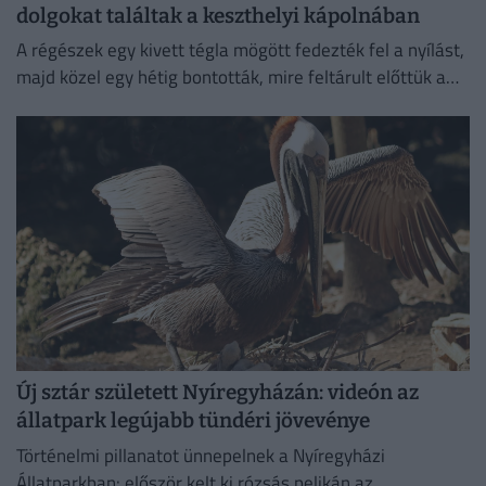
dolgokat találtak a keszthelyi kápolnában
A régészek egy kivett tégla mögött fedezték fel a nyílást,
majd közel egy hétig bontották, mire feltárult előttük a
különös temetkezési hely.
Új sztár született Nyíregyházán: videón az
állatpark legújabb tündéri jövevénye
Történelmi pillanatot ünnepelnek a Nyíregyházi
Állatparkban: először kelt ki rózsás pelikán az