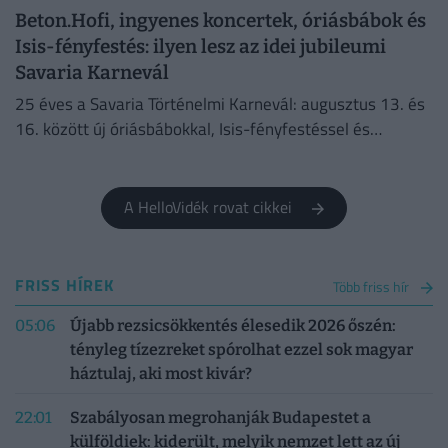
Beton.Hofi, ingyenes koncertek, óriásbábok és
Isis-fényfestés: ilyen lesz az idei jubileumi
Savaria Karnevál
25 éves a Savaria Történelmi Karnevál: augusztus 13. és
16. között új óriásbábokkal, Isis-fényfestéssel és
izgalmas programokkal népesül be Szombathely
belvárosa.
A HelloVidék rovat cikkei
FRISS HÍREK
Több friss hír
05:06
Újabb rezsicsökkentés élesedik 2026 őszén:
tényleg tízezreket spórolhat ezzel sok magyar
háztulaj, aki most kivár?
22:01
Szabályosan megrohanják Budapestet a
külföldiek: kiderült, melyik nemzet lett az új