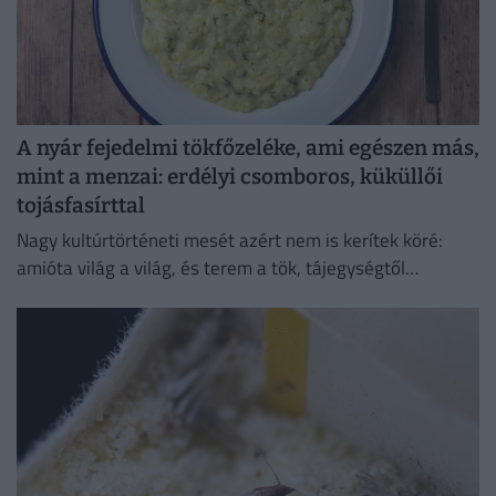
A nyár fejedelmi tökfőzeléke, ami egészen más,
mint a menzai: erdélyi csomboros, küküllői
tojásfasírttal
Nagy kultúrtörténeti mesét azért nem is kerítek köré:
amióta világ a világ, és terem a tök, tájegységtől
függetlenül annyi háziasszony esküszik a saját
módszerére.