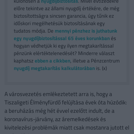
különösen a
nyugdíjbiztosítás
. Mivel évtizedekre
előre tekintve az állami nyugdíj értékére, de még
biztosítottságra sincsen garancia, úgy tűnik ez
időskori megélhetésük biztosításának egy
tudatos módja. De
mennyi pénzhez is juthatunk
egy nyugdíjbiztosítással 65 éves korunkban
és
hogyan védhetjük ki egy ilyen megtakarítással
pénzünk elértéktelenedését? Minderre választ
kaphatsz
ebben a cikkben
, illetve a Pénzcentrum
nyugdíj megtakarítás kalkulátorában
is. (x)
A városvezetés emlékeztetett arra is, hogy a
Tiszaligeti Élményfürdő felújítása évek óta húzódik:
a beruházás még hét évvel ezelőtt indult, de a
koronavírus-járvány, az áremelkedések és
kivitelezési problémák miatt csak mostanra jutott el