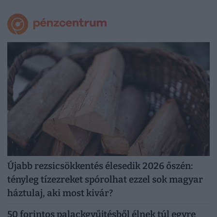
Újabb rezsicsökkentés élesedik 2026 őszén:
tényleg tízezreket spórolhat ezzel sok magyar
háztulaj, aki most kivár?
50 forintos palackgyűjtésből élnek túl egyre