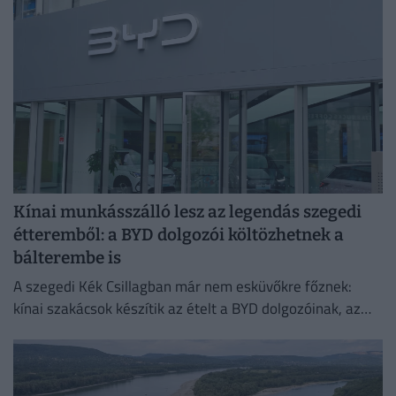
Kínai munkásszálló lesz az legendás szegedi
étteremből: a BYD dolgozói költözhetnek a
bálterembe is
A szegedi Kék Csillagban már nem esküvőkre főznek:
kínai szakácsok készítik az ételt a BYD dolgozóinak, az
egykori bálteremből és más helyiségekből pedig
munkásszállás lehet.