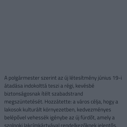
A polgármester szerint az új létesítmény június 19-i
átadása indokolttá teszi a régi, kevésbé
biztonságosnak ítélt szabadstrand
megszüntetését. Hozzátette: a város célja, hogy a
lakosok kulturált környezetben, kedvezményes
belépővel vehessék igénybe az új fürdőt, amely a
szolnoki lakcímkártyával rendelkezőknek jelentős,