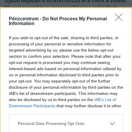
Újabb népszerű strand húzza le a rolót a vidéki
Magyarországon: erre senki nem számított,
tömegek maradnak hoppon
Pénzcentrum -
Do Not Process My Personal
Information
Veszélyes algaszaporodás miatt az idei strandszezon
hátralévő részére bezárták az arlói Suvadás Liget
If you wish to opt-out of the sale, sharing to third parties, or
Strandot.
processing of your personal or sensitive information for
targeted advertising by us, please use the below opt-out
section to confirm your selection. Please note that after your
opt-out request is processed you may continue seeing
interest-based ads based on personal information utilized by
us or personal information disclosed to third parties prior to
your opt-out. You may separately opt-out of the further
disclosure of your personal information by third parties on the
IAB’s list of downstream participants. This information may
also be disclosed by us to third parties on the
IAB’s List of
Downstream Participants
that may further disclose it to other
third parties.
Na már csak ez hiányzott! Súlyos csőtörés
Personal Data Processing Opt Outs
történt, több mint 2000 ember maradt víz