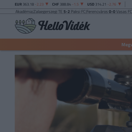
EUR
363.18
-2.23
CHF
388.84
-1.5
USD
314.21
-2.76
s Akadémia
|
Zalaegerszegi TE
5-2
Paksi FC
|
Ferencváros
0-0
Vasas FC
|
Győri 
Megva