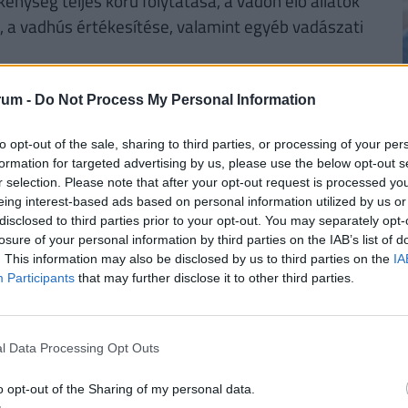
nység teljes körű folytatása, a vadon élő állatok
, a vadhús értékesítése, valamint egyéb vadászati
 élőhelyek védelme, a vadállomány
rum -
Do Not Process My Personal Information
zen túl a gazdálkodói érdek, valamint a
nységek közötti összhang megteremtése, továbbá
to opt-out of the sale, sharing to third parties, or processing of your per
formation for targeted advertising by us, please use the below opt-out s
i célok megvalósítása és a vadaszati jog
r selection. Please note that after your opt-out request is processed y
eing interest-based ads based on personal information utilized by us or
disclosed to third parties prior to your opt-out. You may separately opt-
losure of your personal information by third parties on the IAB’s list of
nemzetgazdasági jelentőségéről, ugyanakkor a
. This information may also be disclosed by us to third parties on the
IA
tról” szóló LV/1996. (VI.16.) törvény által
Participants
that may further disclose it to other third parties.
VA) vadászati szezononként vezet kimutatásokat
int 1400 vadgazdálkodási egység keretében
 mellett számos más bevételi forrása van, így
l Data Processing Opt Outs
 vadászati turizmushoz kapcsolódó szolgáltatások
o opt-out of the Sharing of my personal data.
tékben az állami támogatások.