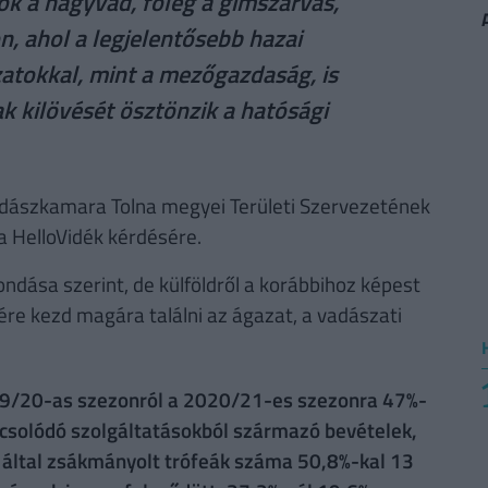
ok a nagyvad, főleg a gímszarvas,
, ahol a legjelentősebb hazai
atokkal, mint a mezőgazdaság, is
k kilövését ösztönzik a hatósági
Vadászkamara Tolna megyei Területi Szervezetének
a HelloVidék kérdésére.
ndása szerint, de külföldről a korábbihoz képest
re kezd magára találni az ágazat, a vadászati
019/20-as szezonról a 2020/21-es szezonra 47%-
apcsolódó szolgáltatásokból származó bevételek,
iek által zsákmányolt trófeák száma 50,8%-kal 13