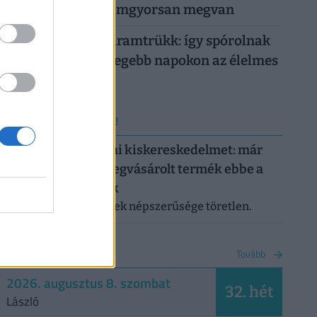
száz forintból, villámgyorsan megvan
Működik a legális áramtrükk: így spórolnak
tízezreket a legmelegebb napokon az élelmes
magyarok
ERRŐL NE MARADJ LE!
Letarolták az európai kiskereskedelmet: már
minden második megvásárolt termék ebbe a
kategóriába tartozik
A saját márkás termékek népszerűsége töretlen.
NAPTÁR
Tovább
2026. augusztus 8. szombat
32. hét
László