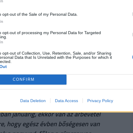
In
ig tartó 2020/21-es vadászati évben az ágazat
o opt-out of the Sale of my Personal Data.
i napi szintre leosztva 82 millió forintnak felel
In
to opt-out of processing my Personal Data for Targeted
ing.
k be a vadászok: nagyvadak - dám- és gímszarvas,
In
ácán, fogoly) és dúvadak. Ez utóbbiak azok a
o opt-out of Collection, Use, Retention, Sale, and/or Sharing
ersonal Data that Is Unrelated with the Purposes for which it
ó vadat (hasznos vad) károsítják és pusztítják,
lected.
Out
CONFIRM
ég nem érte el a Covid előtti időszakot,
m voltak beutazási korlátozások, így
Data Deletion
Data Access
Privacy Policy
stól, és bár a nagyvadak vadászati
ban januárig, ekkor van az árbevétel
tre, hogy egész évben bőségesen van