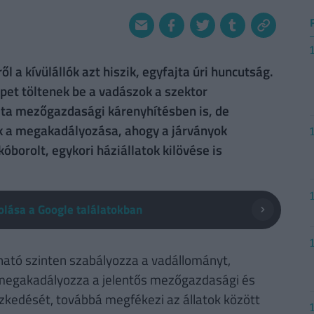
 a kívülállók azt hiszik, egyfajta úri huncutság.
pet töltenek be a vadászok a szektor
ta mezőgazdasági kárenyhítésben is, de
ek a megakadályozása, ahogy a járványok
óborolt, egykori háziállatok kilövése is
lása a Google találatokban
ató szinten szabályozza a vadállományt,
 megakadályozza a jelentős mezőgazdasági és
eszkedését, továbbá megfékezi az állatok között