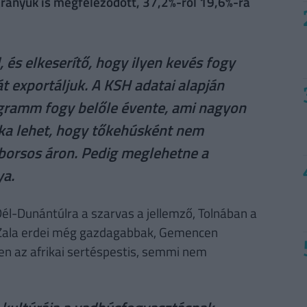
arányuk is megfeleződött, 37,2%-ról 19,6%-ra
és elkeserítő, hogy ilyen kevés fogy
át exportáljuk. A KSH adatai alapján
gramm fogy belőle évente, ami nagyon
oka lehet, hogy tőkehúsként nem
borsos áron. Pedig meglehetne a
ya.
él-Dunántúlra a szarvas a jellemző, Tolnában a
Zala erdei még gazdagabbak, Gemencen
len az afrikai sertéspestis, semmi nem