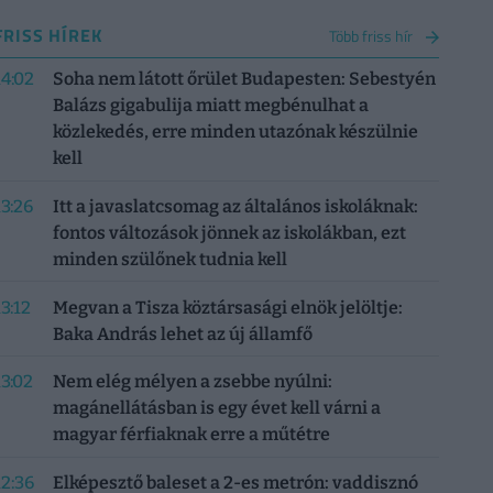
FRISS HÍREK
Több friss hír
14:02
Soha nem látott őrület Budapesten: Sebestyén
Balázs gigabulija miatt megbénulhat a
közlekedés, erre minden utazónak készülnie
kell
13:26
Itt a javaslatcsomag az általános iskoláknak:
fontos változások jönnek az iskolákban, ezt
minden szülőnek tudnia kell
13:12
Megvan a Tisza köztársasági elnök jelöltje:
Baka András lehet az új államfő
13:02
Nem elég mélyen a zsebbe nyúlni:
magánellátásban is egy évet kell várni a
magyar férfiaknak erre a műtétre
12:36
Elképesztő baleset a 2-es metrón: vaddisznó