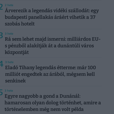
2
2 hete
Árverezik a legendás vidéki szállodát: egy
budapesti panellakás áráért vihetik a 37
szobás hotelt
3
3 hete
Rá sem lehet majd ismerni: milliárdos EU-
s pénzből alakítják át a dunántúli város
központját
4
3 hete
Eladó Tihany legendás étterme: már 100
milliót engedtek az árából, mégsem kell
senkinek
5
3 hete
Egyre nagyobb a gond a Dunánál:
hamarosan olyan dolog történhet, amire a
történelemben még nem volt példa