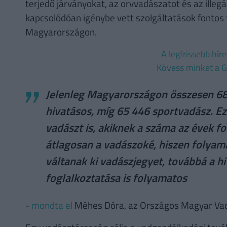
terjedő járványokat, az orvvadászatot és az illeg
kapcsolódóan igénybe vett szolgáltatások fontos 
Magyarországon.
A legfrissebb hír
Kövess minket a G
Jelenleg Magyarországon összesen 68
hivatásos, míg 65 446 sportvadász. E
vadászt is, akiknek a száma az évek f
átlagosan a vadászoké, hiszen folyam
váltanak ki vadászjegyet, továbbá a h
foglalkoztatása is folyamatos
-
mondta el
Méhes Dóra, az Országos Magyar Vad