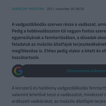
DUBÓCZKY KRISZTINA
2021. november 30. 06:20
A vadgazdálkodás szerves része a vadászat, amiről
Pedig a hobbivadászaton túl nagyon fontos szere
egyensúlyának a fenntartásában, a dúvadak okoz
feladatuk az inváziós állatfajok terjeszkedésén
megfékezése is. Ehhez pedig olykor a kitett és elk
hozzátartozik.
Pénzcentrum előresoro
A korszerű és hatékony vadgazdálkodás fenntarth
valamint lehetővé teszi a vadászatot, mindezzel
erdészeti vadkárokat, az inváziós állatfajok terj