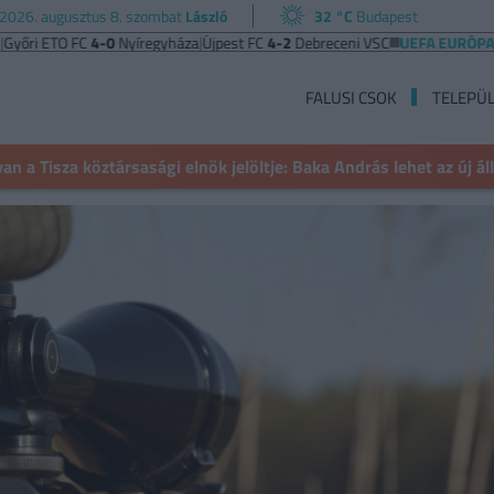
2026. augusztus 8. szombat
László
32 °C
Budapest
ETO FC
4-0
Nyíregyháza
|
Újpest FC
4-2
Debreceni VSC
UEFA EURÓPA LIGA
Be
FALUSI CSOK
TELEPÜ
n a Tisza köztársasági elnök jelöltje: Baka András lehet az új á