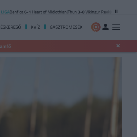
nfica
6-1
Heart of Midlothian
|
Thun
3-0
Vikingur Reykjavik
|
PAOK Saloniki
0-
LÉSKERESŐ
KVÍZ
GASZTROMESÉK
×
llamfő