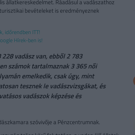
ális állatkereskedelmet. Ráadásul a vadászathoz
turisztikai bevételeket is eredményeznek
ek, időrendben ITT!
oogle Hírek-ben is!
 228 vadász van, ebből 2 783
zen számok tartalmaznak 3 365 női
olyamán emelkedik, csak úgy, mint
atosan tesznek le vadászvizsgákat, és
ivatásos vadászok képzése és
ászkamara szóvivője a Pénzcentrumnak.