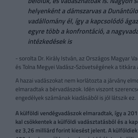
belőlük, és vadászhatóak is. Nagyon s
helyenként a dámszarvas a Dunántúlon
vadállomány él, így a kapcsolódó ágaz
egyre több a konfrontáció, a nagyvada
intézkedések is
- sorolta Dr. Király István, az Országos Magyar 
és Tolna Megyei Vadász-Szövetségének a titkára 
A hazai vadászokat nem korlátozta a járvány elmo
elmaradtak a bérvadászok. Idén viszont szerencsé
engedélyek számának kiadásából is jól látszik ez.
A külföldi vendégvadászok elmaradtak, így a 2
kal csökkentek a külföldi vadásztatásból és a k
ez 3,26 milliárd forint kiesést jelent. A külföld