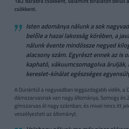
182 darabra csökkent, valamint bírálaton belüli 
csökkent.
Isten adománya nálunk a sok nagyvad, 
belőle a hazai lakosság körében, a jav
nálunk évente mindössze negyed kilo
alacsony szám. Egyrészt ennek az is 
kapható, vákuumcsomagolva árulják, 
kereslet-kínálat egészséges egyensúl
A Dunántúl a nagyvadban leggazdagabb vidék, a D
dámszarvasnak van nagy állománya, Somogy és 
gímszarvas él nagy számban, és mivel nincs itt je
veszélyezteti az állományt.