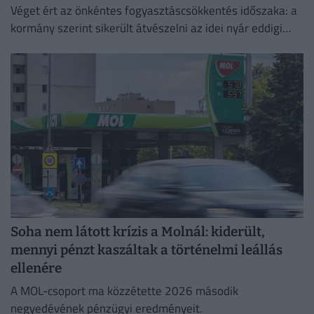
Véget ért az önkéntes fogyasztáscsökkentés időszaka: a
kormány szerint sikerült átvészelni az idei nyár eddigi
legkritikusabb napjait.
Soha nem látott krízis a Molnál: kiderült,
mennyi pénzt kaszáltak a történelmi leállás
ellenére
A MOL-csoport ma közzétette 2026 második
negyedévének pénzügyi eredményeit.