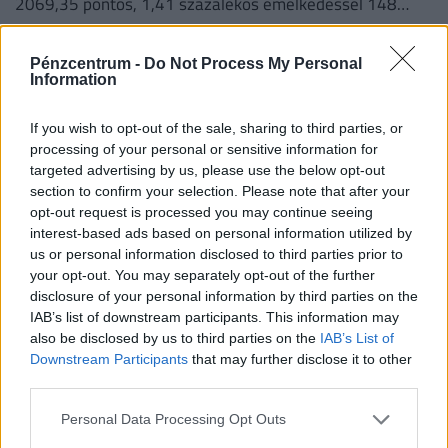
2069,35 pontos, 1,41 százalékos emelkedéssel 148
632,55 ponton zárt pénteken.
Pénzcentrum -
Do Not Process My Personal
Information
If you wish to opt-out of the sale, sharing to third parties, or
processing of your personal or sensitive information for
targeted advertising by us, please use the below opt-out
section to confirm your selection. Please note that after your
opt-out request is processed you may continue seeing
interest-based ads based on personal information utilized by
us or personal information disclosed to third parties prior to
your opt-out. You may separately opt-out of the further
Tovább ketyeg az időzített bomba a Duna
disclosure of your personal information by third parties on the
IAB’s list of downstream participants. This information may
partján: lezárták a rákkeltő szennyezéssel
also be disclosed by us to third parties on the
IAB’s List of
érintett partszakaszt
Downstream Participants
that may further disclose it to other
Megkezdődik az egykori Óbudai Gázgyár területén a Duna
third parties.
medrének szennyezését mérséklő első beavatkozást.
Personal Data Processing Opt Outs