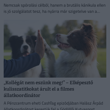
Nemcsak spórolási célból, hanem a brutális kánikula ellen
is jó szolgálatot tesz, ha nyárra már szigetelve van a
házunk.
„Kollégát nem eszünk meg!” – Elképesztő
kulisszatitkokat árult el a filmes
állatkoordinátor
A Pénzcentrum eheti CashTag epizódjában Halász Árpád
állatkoordinátort kerestük fel a Gödöllői Kutyasport