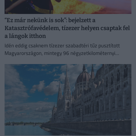
“Ez már nekünk is sok”: bejelzett a
Katasztrófavédelem, tízezer helyen csaptak fel
a lángok itthon
Idén eddig csaknem tízezer szabadtéri tűz pusztított
Magyarországon, mintegy 96 négyzetkilométernyi
területet emésztve fel.