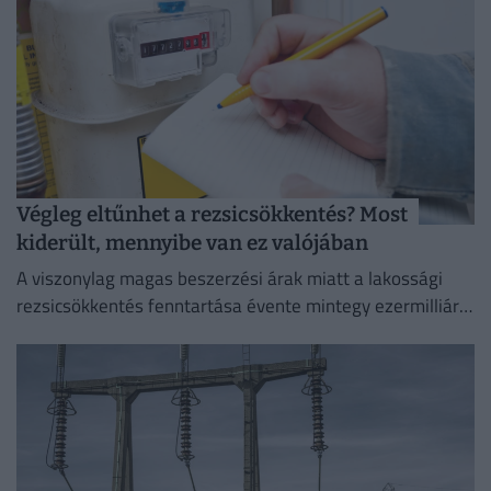
Végleg eltűnhet a rezsicsökkentés? Most
kiderült, mennyibe van ez valójában
A viszonylag magas beszerzési árak miatt a lakossági
rezsicsökkentés fenntartása évente mintegy ezermilliárd
forintos terhet ró a magyar költségvetésre.