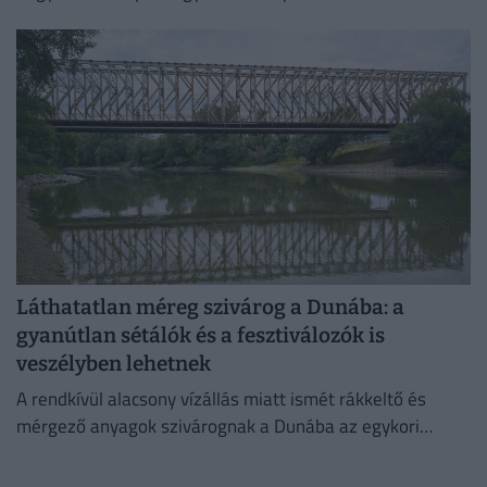
Láthatatlan méreg szivárog a Dunába: a
gyanútlan sétálók és a fesztiválozók is
veszélyben lehetnek
A rendkívül alacsony vízállás miatt ismét rákkeltő és
mérgező anyagok szivárognak a Dunába az egykori
Óbudai Gázgyár területéről.