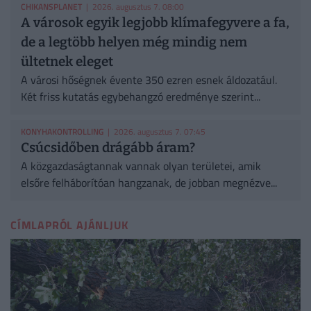
CHIKANSPLANET
| 2026. augusztus 7. 08:00
A városok egyik legjobb klímafegyvere a fa,
de a legtöbb helyen még mindig nem
ültetnek eleget
A városi hőségnek évente 350 ezren esnek áldozatául.
Két friss kutatás egybehangzó eredménye szerint...
KONYHAKONTROLLING
| 2026. augusztus 7. 07:45
Csúcsidőben drágább áram?
A közgazdaságtannak vannak olyan területei, amik
elsőre felháborítóan hangzanak, de jobban megnézve...
CÍMLAPRÓL AJÁNLJUK