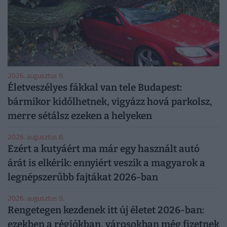
2026. augusztus 9.
Életveszélyes fákkal van tele Budapest:
bármikor kidőlhetnek, vigyázz hová parkolsz,
merre sétálsz ezeken a helyeken
2026. augusztus 8.
Ezért a kutyáért ma már egy használt autó
árát is elkérik: ennyiért veszik a magyarok a
legnépszerűbb fajtákat 2026-ban
2026. augusztus 9.
Rengetegen kezdenek itt új életet 2026-ban:
ezekben a régiókban, városokban még fizetnek