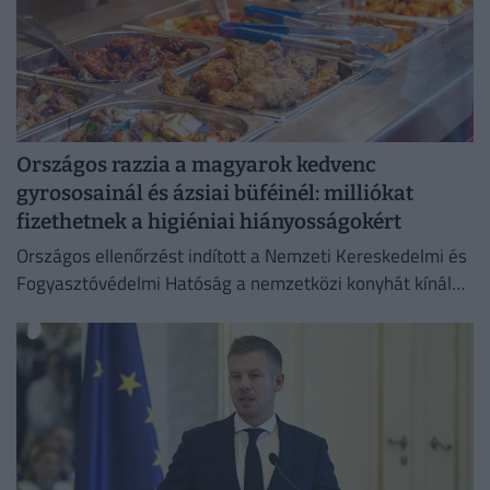
Országos razzia a magyarok kedvenc
gyrososainál és ázsiai büféinél: milliókat
fizethetnek a higiéniai hiányosságokért
Országos ellenőrzést indított a Nemzeti Kereskedelmi és
Fogyasztóvédelmi Hatóság a nemzetközi konyhát kínáló
vendéglátóhelyeken.