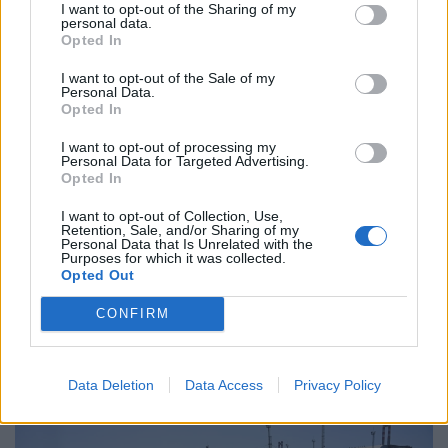
I want to opt-out of the Sharing of my
personal data.
Opted In
I want to opt-out of the Sale of my
Personal Data.
Opted In
I want to opt-out of processing my
Personal Data for Targeted Advertising.
Opted In
I want to opt-out of Collection, Use,
Retention, Sale, and/or Sharing of my
Megint keményen lecsapott a versenyhivatal
Personal Data that Is Unrelated with the
Purposes for which it was collected.
egy webshopra: súlyos milliókba került a
Opted Out
trükközésük
CONFIRM
Több mint 68 millió forintos bírságot szabott ki a
Gazdasági Versenyhivatal egy ismert hazai fodrászcikk-
forgalmazóra.
Data Deletion
Data Access
Privacy Policy