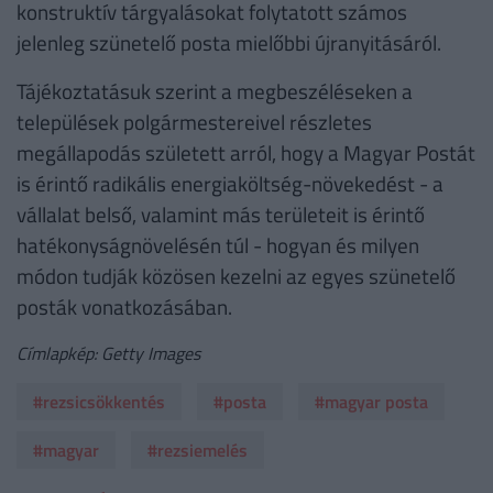
konstruktív tárgyalásokat folytatott számos
jelenleg szünetelő posta mielőbbi újranyitásáról.
Tájékoztatásuk szerint a megbeszéléseken a
települések polgármestereivel részletes
megállapodás született arról, hogy a Magyar Postát
is érintő radikális energiaköltség-növekedést - a
vállalat belső, valamint más területeit is érintő
hatékonyságnövelésén túl - hogyan és milyen
módon tudják közösen kezelni az egyes szünetelő
posták vonatkozásában.
Címlapkép: Getty Images
#rezsicsökkentés
#posta
#magyar posta
#magyar
#rezsiemelés