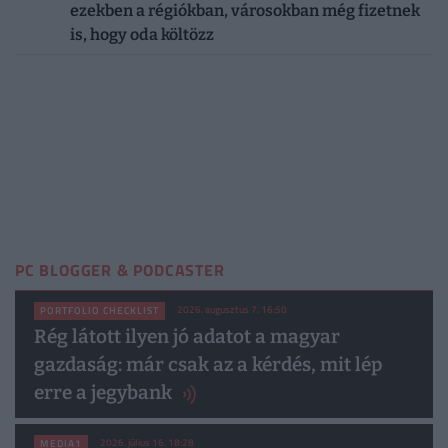
ezekben a régiókban, városokban még fizetnek
is, hogy oda költözz
PC BLOGGER & PODCASTER
2026. augusztus 7. 16:50
PORTFOLIO CHECKLIST
Rég látott ilyen jó adatot a magyar
gazdaság: már csak az a kérdés, mit lép
erre a jegybank
2026. július 16. 18:28
MEDIA1