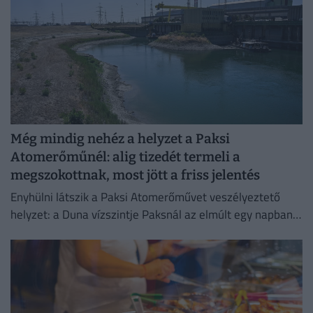
Még mindig nehéz a helyzet a Paksi
Atomerőműnél: alig tizedét termeli a
megszokottnak, most jött a friss jelentés
Enyhülni látszik a Paksi Atomerőművet veszélyeztető
helyzet: a Duna vízszintje Paksnál az elmúlt egy napban
három centimétert emelkedett.