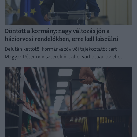
Döntött a kormány: nagy változás jön a
háziorvosi rendelőkben, erre kell készülni
Délután kettőtől kormányszóvivői tájékoztatót tart
Magyar Péter miniszterelnök, ahol várhatóan az eheti
kormányülés döntései és az energiaválság alakulása
kerül a fókuszba.