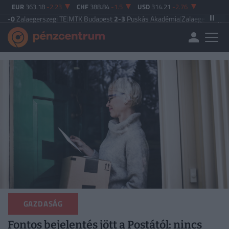
EUR
363.18
-2.23
CHF
388.84
-1.5
USD
314.21
-2.76
erszegi TE
|
MTK Budapest
2-3
Puskás Akadémia
|
Zalaegerszegi TE
5-2
Paksi 
GAZDASÁG
Fontos bejelentés jött a Postától: nincs