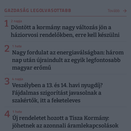
GAZDASÁG LEGOLVASOTTABB
Tovább
1
2 napja
Döntött a kormány: nagy változás jön a
háziorvosi rendelőkben, erre kell készülni
2
1 hete
Nagy fordulat az energiaválságban: három
nap után újraindult az egyik legfontosabb
magyar erőmű
3
4 napja
Veszélyben a 13. és 14. havi nyugdíj?
Fájdalmas szigorítást javasolnak a
szakértők, itt a feketeleves
4
1 hete
Új rendeletet hozott a Tisza Kormány:
jöhetnek az azonnali áramlekapcsolások