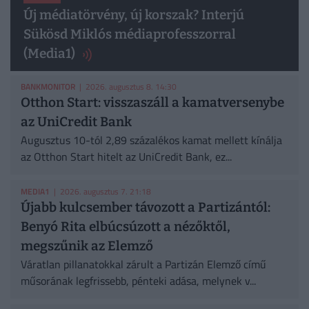
Új médiatörvény, új korszak? Interjú
Sükösd Miklós médiaprofesszorral
(Media1)
BANKMONITOR
| 2026. augusztus 8. 14:30
Otthon Start: visszaszáll a kamatversenybe
az UniCredit Bank
Augusztus 10-tól 2,89 százalékos kamat mellett kínálja
az Otthon Start hitelt az UniCredit Bank, ez...
MEDIA1
| 2026. augusztus 7. 21:18
Újabb kulcsember távozott a Partizántól:
Benyó Rita elbúcsúzott a nézőktől,
megszűnik az Elemző
Váratlan pillanatokkal zárult a Partizán Elemző című
műsorának legfrissebb, pénteki adása, melynek v...