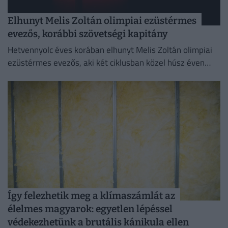
Elhunyt Melis Zoltán olimpiai ezüstérmes
evezős, korábbi szövetségi kapitány
Hetvennyolc éves korában elhunyt Melis Zoltán olimpiai
ezüstérmes evezős, aki két ciklusban közel húsz éven
keresztül volt szövetségi kapitány.
Így felezhetik meg a klímaszámlát az
élelmes magyarok: egyetlen lépéssel
védekezhetünk a brutális kánikula ellen