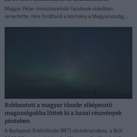
Magyar Péter miniszterelnök Facebook-videóban
ismertette, mire fordítaná a kormány a Magyarország
számára hozzáférhetővé vált uniós forrásokat.
Robbantott a magyar tőzsde: elképesztő
magasságokba lőttek ki a hazai részvények
pénteken
A Budapesti Értéktőzsde (BÉT) részvényindexe, a BUX