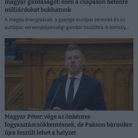
magyar gazdaságot: ezen a csapáson hetente
milliárdokat bukhatunk
A magas energiaárak, a gyenge európai kereslet és az
autóipar versenyképességi gondjai továbbra is komoly
fékezőerőt jelentenek Németország számára.
Magyar Péter: vége az önkéntes
fogyasztáscsökkentésnek, de Pakson bármikor
újra feszült lehet a helyzet