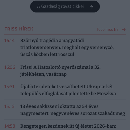
A Gazdaság rovat cikkei
FRISS HÍREK
Több friss hír
16:14
Szörnyű tragédia a nagyatádi
triatlonversenyen: meghalt egy versenyző,
úszás közben lett rosszul
16:06
Friss! A Hatoslottó nyerőszámai a 32.
játékhéten, vasárnap
15:31
Újabb területeket veszíthetett Ukrajna: két
település elfoglalását jelentette be Moszkva
15:13
18 éves sakkzseni oktatta az 54 éves
nagymestert: negyvenéves sorozat szakadt meg
14:58
Rengetegen kezdenek itt új életet 2026-ban: