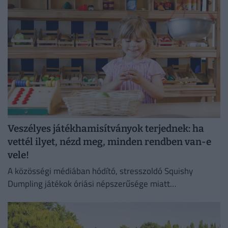
Veszélyes játékhamisítványok terjednek: ha
vettél ilyet, nézd meg, minden rendben van-e
vele!
A közösségi médiában hódító, stresszoldó Squishy
Dumpling játékok óriási népszerűsége miatt
elárasztották a piacot az olcsó és rendkívül veszélyes
hamisítványok.