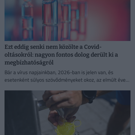
Ezt eddig senki nem közölte a Covid-
oltásokról: nagyon fontos dolog derült ki a
megbízhatóságról
Bár a vírus napjainkban, 2026-ban is jelen van, és
esetenként súlyos szövődményeket okoz, az elmúlt évek
adatai egyértelműen igazolják a vakcinák
biztonságosságát.