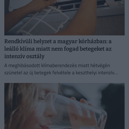
Rendkívüli helyzet a magyar kórházban: a
leálló klíma miatt nem fogad betegeket az
intenzív osztály
A meghibásodott klímaberendezés miatt hétvégén
szünetel az új betegek felvétele a keszthelyi intenzív
osztályon.