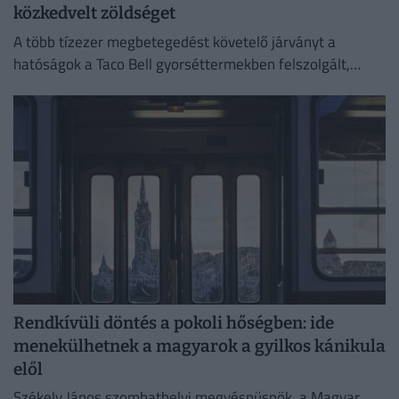
közkedvelt zöldséget
A több tízezer megbetegedést követelő járványt a
hatóságok a Taco Bell gyorséttermekben felszolgált,
Közép-Mexikóból származó jégsalátával hozták
összefüggésbe.
Rendkívüli döntés a pokoli hőségben: ide
menekülhetnek a magyarok a gyilkos kánikula
elől
Székely János szombathelyi megyéspüspök, a Magyar