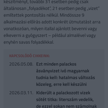
készítményt, további 31 esetben pedig csak
általánosan „folyadékot”, 21 esetben pedig „vizet”
említettek pontosítás nélkül. Mindössze 9
alkalmazási előírás adott konkrét útmutatást arra
vonatkozóan, milyen itallal ajánlott bevenni vagy
elkeverni a gyógyszert – például almalével vagy
enyhén savas folyadékkal.
KAPCSOLÓDÓ CIKKEINK:
2026.05.08.
Ezt minden palackos
ásványvizet ivó magyarnak
tudnia kell: hatalmas változás
közeleg, erre kell készülni
2026.03.11.
Kiderült a palackozott vizek
sötét titka: literszám vedelik,
de ezzel sokan nem számolnak