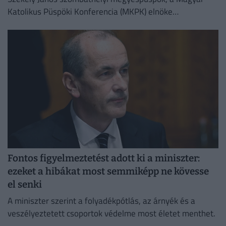
Katolikus Püspöki Konferencia (MKPK) elnöke
megismételte korábbi felhívását, amelyben a templomok
megnyitását kérte a nap legmelegebb óráiban
Fontos figyelmeztetést adott ki a miniszter:
ezeket a hibákat most semmiképp ne kövesse
el senki
A miniszter szerint a folyadékpótlás, az árnyék és a
veszélyeztetett csoportok védelme most életet menthet.