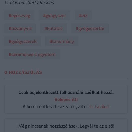
Címlapkép: Getty Images
#egészség
#gyógyszer
#víz
#ásványvíz
#kutatás
#gyógyszertár
#gyógyszerek
#tanulmány
#semmelweis egyetem
0 HOZZÁSZÓLÁS
Csak bejelentkezett felhasználó szólhat hozzá.
Belépés itt!
A kommentkezelési szabályzatot
itt találod
.
Még nincsenek hozzászólások. Legyél te az első!