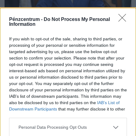
Rendkívüli bejelentés a Duna vészjósló
Pénzcentrum -
Do Not Process My Personal
vízállásáról: eldőlt, kap-e elég vizet
Information
Magyarország
Orbán Anita arra kérte a szlovák minisztert, segítsen,
If you wish to opt-out of the sale, sharing to third parties, or
processing of your personal or sensitive information for
hogy a lehető legnagyobb mennyiségű víz érkezzen a
targeted advertising by us, please use the below opt-out
Dunán Magyarországra,
section to confirm your selection. Please note that after your
opt-out request is processed you may continue seeing
interest-based ads based on personal information utilized by
us or personal information disclosed to third parties prior to
your opt-out. You may separately opt-out of the further
disclosure of your personal information by third parties on the
IAB’s list of downstream participants. This information may
also be disclosed by us to third parties on the
IAB’s List of
Downstream Participants
that may further disclose it to other
third parties.
Personal Data Processing Opt Outs
Sokkoló, mit művel a testünkkel a mindennapi