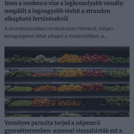
Nem a medence vize a legkomolyabb veszély:
megdőlt a legnagyobb tévhit a strandon
elkapható fertőzésekről
A strandszezonban rendszeresen felmerül, milyen
betegségeket lehet elkapni a medencékben, a
termálfürdőkben vagy a természetes vizekben.
Veszélyes parazita terjed a népszerű
gyorsétteremben: azonnal visszahívták ezt a