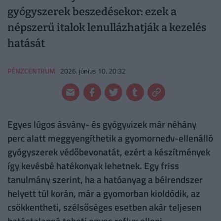
gyógyszerek beszedésekor: ezek a
népszerű italok lenullázhatják a kezelés
hatását
PÉNZCENTRUM
2026. június 10. 20:32
Egyes lúgos ásvány- és gyógyvizek már néhány
perc alatt meggyengíthetik a gyomornedv-ellenálló
gyógyszerek védőbevonatát, ezért a készítmények
így kevésbé hatékonyak lehetnek. Egy friss
tanulmány szerint, ha a hatóanyag a bélrendszer
helyett túl korán, már a gyomorban kioldódik, az
csökkentheti, szélsőséges esetben akár teljesen
hatástalanná teheti egyes reflux elleni,