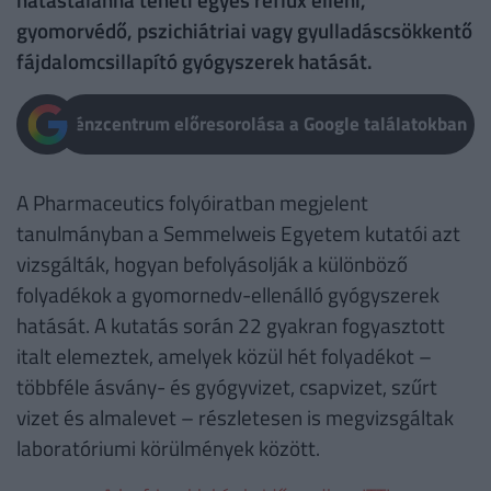
gyomorvédő, pszichiátriai vagy gyulladáscsökkentő
fájdalomcsillapító gyógyszerek hatását.
Pénzcentrum előresorolása a Google találatokban
A Pharmaceutics folyóiratban megjelent
tanulmányban a Semmelweis Egyetem kutatói azt
vizsgálták, hogyan befolyásolják a különböző
folyadékok a gyomornedv-ellenálló gyógyszerek
hatását. A kutatás során 22 gyakran fogyasztott
italt elemeztek, amelyek közül hét folyadékot –
többféle ásvány- és gyógyvizet, csapvizet, szűrt
vizet és almalevet – részletesen is megvizsgáltak
laboratóriumi körülmények között.