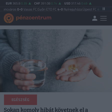
EUR
365.8
0.39
CHF
391.08
0.74
USD
317.46
0.49
0-0
Vasas FC
|
Győri ETO FC
4-0
Nyíregyháza
|
Újpest FC
4-2
Debreceni VSC
|
Bu
EGÉSZSÉG
Sokan komoly hibát követnek el a