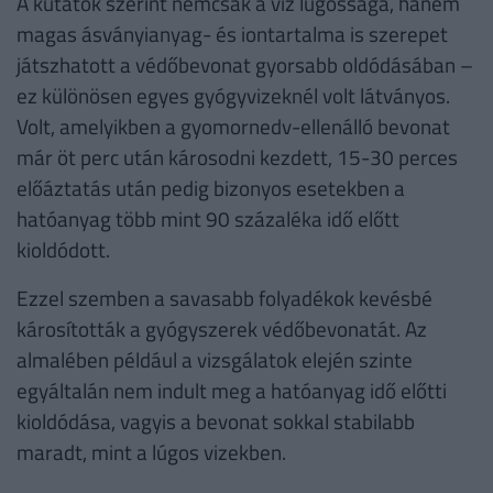
A kutatók szerint nemcsak a víz lúgossága, hanem
magas ásványianyag- és iontartalma is szerepet
játszhatott a védőbevonat gyorsabb oldódásában –
ez különösen egyes gyógyvizeknél volt látványos.
Volt, amelyikben a gyomornedv-ellenálló bevonat
már öt perc után károsodni kezdett, 15-30 perces
előáztatás után pedig bizonyos esetekben a
hatóanyag több mint 90 százaléka idő előtt
kioldódott.
Ezzel szemben a savasabb folyadékok kevésbé
károsították a gyógyszerek védőbevonatát. Az
almalében például a vizsgálatok elején szinte
egyáltalán nem indult meg a hatóanyag idő előtti
kioldódása, vagyis a bevonat sokkal stabilabb
maradt, mint a lúgos vizekben.