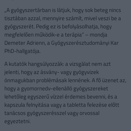
„A gyógyszertárban is látjuk, hogy sok beteg nincs
tisztában azzal, mennyire számít, mivel veszi be a
gyógyszerét. Pedig ez is befolyásolhatja, hogy
megfelelően működik-e a terápia” – mondja
Demeter Adrienn, a Gyógyszerésztudományi Kar
PhD-hallgatója.
A kutatók hangsúlyozzák: a vizsgálat nem azt
jelenti, hogy az ásvány- vagy gyógyvizek
önmagukban problémásak lennének. A fő üzenet az,
hogy a gyomornedv-ellenálló gyógyszereket
lehetőleg egyszerű vízzel érdemes bevenni, és a
kapszula felnyitása vagy a tabletta felezése előtt
tanácsos gyógyszerésszel vagy orvossal
egyeztetni.