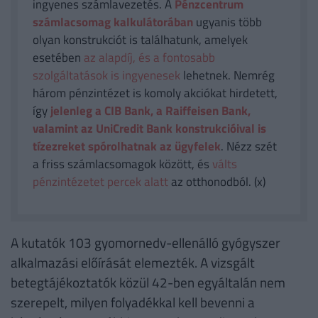
ingyenes számlavezetés. A
Pénzcentrum
számlacsomag kalkulátorában
ugyanis több
olyan konstrukciót is találhatunk, amelyek
esetében
az alapdíj, és a fontosabb
szolgáltatások is ingyenesek
lehetnek. Nemrég
három pénzintézet is komoly akciókat hirdetett,
így
jelenleg a CIB Bank, a Raiffeisen Bank,
valamint az UniCredit Bank konstrukcióival is
tízezreket spórolhatnak az ügyfelek
. Nézz szét
a friss számlacsomagok között, és
válts
pénzintézetet percek alatt
az otthonodból. (x)
A kutatók 103 gyomornedv-ellenálló gyógyszer
alkalmazási előírását elemezték. A vizsgált
betegtájékoztatók közül 42-ben egyáltalán nem
szerepelt, milyen folyadékkal kell bevenni a