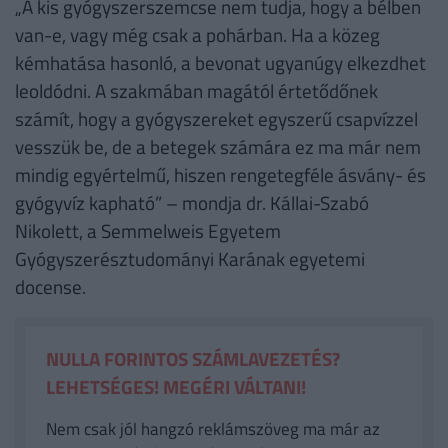
„A kis gyógyszerszemcse nem tudja, hogy a bélben
van-e, vagy még csak a pohárban. Ha a közeg
kémhatása hasonló, a bevonat ugyanúgy elkezdhet
leoldódni. A szakmában magától értetődőnek
számít, hogy a gyógyszereket egyszerű csapvízzel
vesszük be, de a betegek számára ez ma már nem
mindig egyértelmű, hiszen rengetegféle ásvány- és
gyógyvíz kapható” – mondja dr. Kállai-Szabó
Nikolett, a Semmelweis Egyetem
Gyógyszerésztudományi Karának egyetemi
docense.
NULLA FORINTOS SZÁMLAVEZETÉS?
LEHETSÉGES! MEGÉRI VÁLTANI!
Nem csak jól hangzó reklámszöveg ma már az