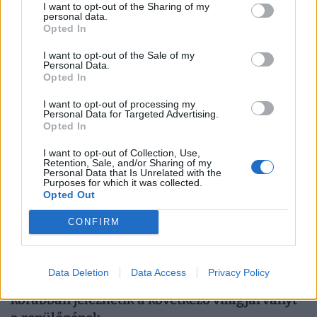
I want to opt-out of the Sharing of my
mobilozás: észre sem vesszük, és máris kész a
personal data.
Opted In
baj
Egyre több figyelem irányul arra, hogy a folyamatos
I want to opt-out of the Sale of my
Personal Data.
képernyőhasználat milyen apró változásokat idézhet elő
Opted In
a szervezetben.
I want to opt-out of processing my
Personal Data for Targeted Advertising.
Opted In
I want to opt-out of Collection, Use,
Retention, Sale, and/or Sharing of my
Personal Data that Is Unrelated with the
Purposes for which it was collected.
Opted Out
CONFIRM
Data Deletion
Data Access
Privacy Policy
Erre senki sem számított: már hetekkel
korábban jelezhetik a következő világjárványt