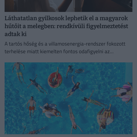
Láthatatlan gyilkosok lephetik el a magyarok
hűtőit a melegben: rendkívüli figyelmeztetést
adtak ki
A tartós hőség és a villamosenergia-rendszer fokozott
terhelése miatt kiemelten fontos odafigyelni az
élelmiszerek megfelelő tárolására.