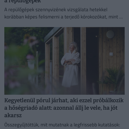
a repülőgépek
A repülőgépek szennyvizének vizsgálata hetekkel
korábban képes felismerni a terjedő kórokozókat, mint a
hagyományos globális járványügyi megfigyelési
módszerek.
Kegyetlenül pórul járhat, aki ezzel próbálkozik
a hőségriadó alatt: azonnal állj le vele, ha jót
akarsz
Összegyűjtöttük, mit mutatnak a legfrissebb kutatások: