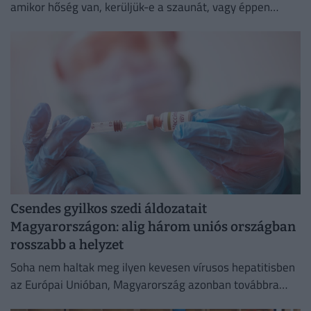
amikor hőség van, kerüljük-e a szaunát, vagy éppen
ellenkezőleg.
Csendes gyilkos szedi áldozatait
Magyarországon: alig három uniós országban
rosszabb a helyzet
Soha nem haltak meg ilyen kevesen vírusos hepatitisben
az Európai Unióban, Magyarország azonban továbbra
sem tartozik a legjobban teljesítő országok közé.