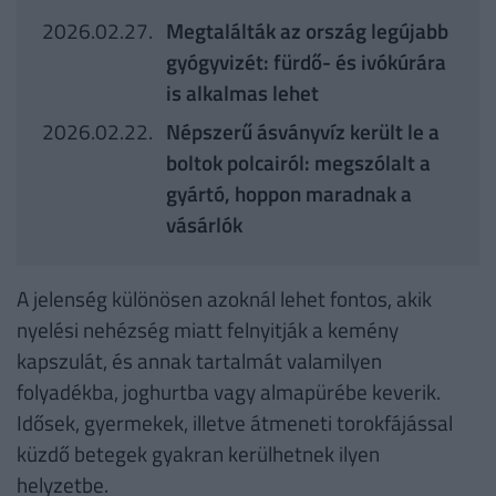
2026.02.27.
Megtalálták az ország legújabb
gyógyvizét: fürdő- és ivókúrára
is alkalmas lehet
2026.02.22.
Népszerű ásványvíz került le a
boltok polcairól: megszólalt a
gyártó, hoppon maradnak a
vásárlók
A jelenség különösen azoknál lehet fontos, akik
nyelési nehézség miatt felnyitják a kemény
kapszulát, és annak tartalmát valamilyen
folyadékba, joghurtba vagy almapürébe keverik.
Idősek, gyermekek, illetve átmeneti torokfájással
küzdő betegek gyakran kerülhetnek ilyen
helyzetbe.