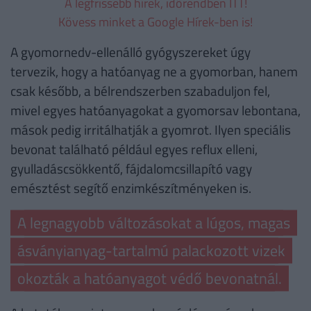
A legfrissebb hírek, időrendben ITT!
Kövess minket a Google Hírek-ben is!
A gyomornedv-ellenálló gyógyszereket úgy
tervezik, hogy a hatóanyag ne a gyomorban, hanem
csak később, a bélrendszerben szabaduljon fel,
mivel egyes hatóanyagokat a gyomorsav lebontana,
mások pedig irritálhatják a gyomrot. Ilyen speciális
bevonat található például egyes reflux elleni,
gyulladáscsökkentő, fájdalomcsillapító vagy
emésztést segítő enzimkészítményeken is.
A legnagyobb változásokat a lúgos, magas
ásványianyag-tartalmú palackozott vizek
okozták a hatóanyagot védő bevonatnál.