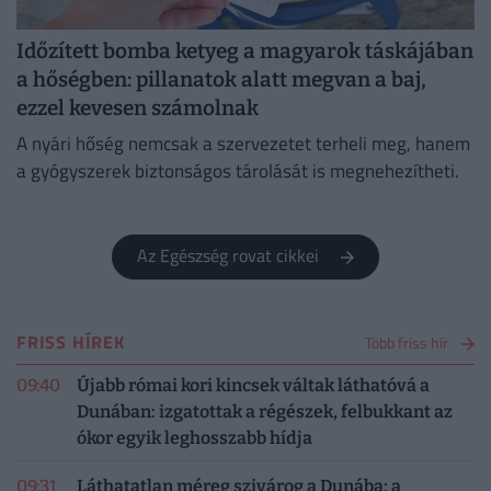
Időzített bomba ketyeg a magyarok táskájában
a hőségben: pillanatok alatt megvan a baj,
ezzel kevesen számolnak
A nyári hőség nemcsak a szervezetet terheli meg, hanem
a gyógyszerek biztonságos tárolását is megnehezítheti.
Az Egészség rovat cikkei
FRISS HÍREK
Több friss hír
09:40
Újabb római kori kincsek váltak láthatóvá a
Dunában: izgatottak a régészek, felbukkant az
ókor egyik leghosszabb hídja
09:31
Láthatatlan méreg szivárog a Dunába: a